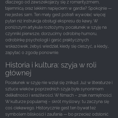
dlaczego od zawszekojarzy się z romantyzmem,
tajemnicą oraz lekkim napięciem w gardle? Spokojnie —
nie jesteś sam. Ten mały gest potrafi wywołać więcej
pytań niż instrukcja obsługi ekspresu do kawy. W
poniższym artykule rozłożymy pocałunek w szyję na
czynniki pierwsze, dorzucimy odrobinę humoru,
odrobinkę psychologii i garść praktycznych
wskazówek, żebyś wiedział, kiedy się cieszyć, a kiedy…
zapytać o zgodę ponownie.
Historia i kultura: szyja w roli
głównej
Pocałunek w szyję nie wziął się znikąd. Już w literaturze i
sztuce wieków poprzednich szyja była synonimem
delikatności i wrażliwości. W filmach – znak namiętności.
W kulturze popularnej – skrót myślowy: tu zaczyna się
coś ciekawego. Historycznie gest ten bywał też
symbolem bliskości i zaufania — bo przecież odsłonić