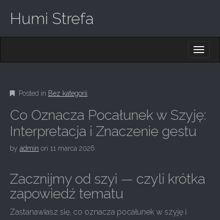
Humi Strefa
M
S
K
A
I
I
P
T
N
O
Posted in
Bez kategorii
M
C
O
E
Co Oznacza Pocałunek w Szyję:
N
N
T
Interpretacja i Znaczenie gestu
E
U
N
by
admin
on
11 marca 2026
T
Zacznijmy od szyi — czyli krótka
zapowiedź tematu
Zastanawiasz się, co oznacza pocałunek w szyję i