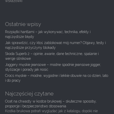
s
wskazówki
t
n
a
Ostatnie wpisy
v
Rozpiętki hantlami – jak wykonywać, technika, efekty i
i
najczęstsze błędy
g
Jak sprawdzić, czy ktoś zablokował mój numer? Objawy, testy i
najczęstsze przyczyny blokady
a
Skoda Superb 2 – opinie, awarie, dane techniczne, spalanie i
t
wersje silnikowe
i
Joggery męskie jeansowe – modne spodnie jeansowe jogger,
stylizacje i porady jak nosić
o
Crocs męskie – modne, wygodne i lekkie obuwie na co dzień, lato
n
i do pracy
Najczęściej czytane
Ocet na chwasty w kostce brukowej – skuteczne sposoby,
proporcje i bezpieczeństwo stosowania
Kostka brukowa potrafi wyglądać jak z katalogu, dopóki nie