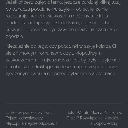
Jeżeli chcesz zgłębić temat jeszcze bardziej, kliknij tutaj:
co oznacza pocałunek w szyję
— obiecuję, że nie
rozczaruje Twojej ciekawości, a może uratuje kilka
randek. Pamiętaj: szyja jest delikatna, a gesty — choć
kuszące — powinny być zawsze oparte na szacunku i
zgodzie.
Niezależnie od tego, czy pocałunki w szyję kojarzą Ci
się z filmowym romansem, czy z kłopotliwym
zaskoczeniem — najważniejsze jest, by były przyjemne
dla obu stron. Traktuj je jak deser: najlepsze po dobrze
zjedzonym daniu, a nie przed pytaniem o alergenach.
P
←
Rozwiązanie krzyżówki:
Jaką Walutę Można Znaleźć w
Pojazd jednośladowy –
Gruzji? Rozwiązanie Krzyżówki
o
Najpopularniejsze odpowiedzi i
z Odpowiedzią
→