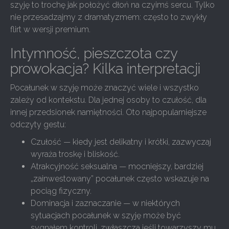
szyję to trochę jak położyć dłoń na czyimś sercu. Tylko
nie przesadzajmy z dramatyzmem: często to zwykły
flirt w wersji premium.
Intymność, pieszczota czy
prowokacja? Kilka interpretacji
Pocałunek w szyję może znaczyć wiele i wszystko
zależy od kontekstu. Dla jednej osoby to czułość, dla
innej przedsionek namiętności. Oto najpopularniejsze
odczyty gestu:
Czułość — kiedy jest delikatny i krótki, zazwyczaj
wyraża troskę i bliskość.
Atrakcyjność seksualna — mocniejszy, bardziej
„zainwestowany” pocałunek często wskazuje na
pociąg fizyczny.
Dominacja i zaznaczanie — w niektórych
sytuacjach pocałunek w szyję może być
sygnałem kontroli, zwłaszcza jeśli towarzyszy mu