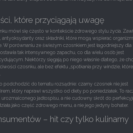
ci, które przyciągają uwagę
ku mówi się często w kontekście zdrowego stylu życia. Zawi
, antyoksydanty oraz składniki, które mogą wspierać organiz
ie. W porównaniu ze świeżym czosnkiem jest łagodniejszy dla
zostawia tak intensywnego zapachu, co dla wielu osób jest
dującym. Niektórzy sięgają po niego właśnie dlatego, że ch
ciwości czosnku, ale bez efektu „spotkania przy windzie, któr
.
o podchodzić do tematu rozsądnie: czarny czosnek nie jest
rem, który naprawi wszystko od diety po poniedziałek. To rac
 urozmaiconego jadłospisu, a nie cudowny skrót do perfekcyj
 działa jako część zdrowego menu, a nie jego jedyny bohater.
nsumentów – hit czy tylko kulinarny