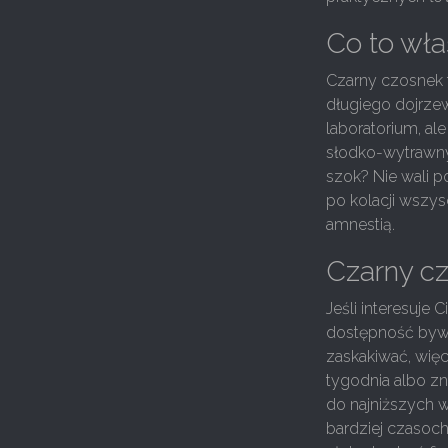
Co to wła
Czarny czosnek 
długiego dojrzew
laboratorium, ale
słodko-wytrawny
szok? Nie wali 
po kolacji wsz
amnestią.
Czarny cz
Jeśli interesuje C
dostępność bywa 
zaskakiwać, więc
tygodnia albo zn
do najniższych 
bardziej czasoch