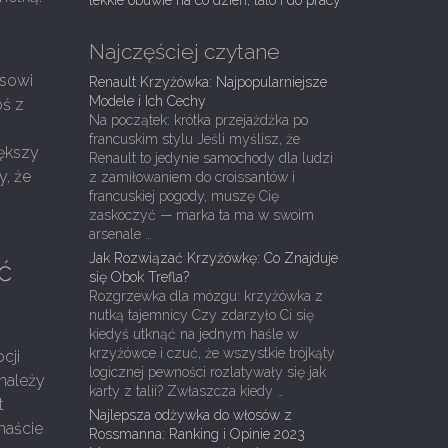
lekkie obuwie na co dzień, lato i do pracy
Najczęściej czytane
esowi
Renault Krzyżówka: Najpopularniejsze
Modele i Ich Cechy
oś z
Na początek: krótka przejażdżka po
francuskim stylu Jeśli myślisz, że
iększy
Renault to jedynie samochody dla ludzi
y, że
z zamiłowaniem do croissantów i
francuskiej pogody, muszę Cię
zaskoczyć — marka ta ma w swoim
arsenale …
Jak Rozwiązać Krzyżówkę: Co Znajduje
ć
się Obok Trefla?
Rozgrzewka dla mózgu: krzyżówka z
nutką tajemnicy Czy zdarzyło Ci się
i
kiedyś utknąć na jednym haśle w
krzyżówce i czuć, że wszystkie trójkąty
cji
logicznej pewności rozlatywały się jak
 należy
karty z talii? Zwłaszcza kiedy …
t
Najlepsza odżywka do włosów z
naście
Rossmanna: Ranking i Opinie 2023