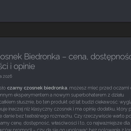
osnek Biedronka – cena, dostępnoś
i i opinie
ja 2026
asło
czarny czosnek biedronka
, możesz mieć przed oczami
nnym eksperymentem a nowym superbohaterem z działu
ałkiem słusznie, bo ten produkt od lat budzi ciekawość: wyg
uje inaczej niż klasyczny czosnek i ma opinię dodatku, który p
e danie bez teatralnego rozmachu. Czy rzeczywiście warto p
my cenę, dostępność, właściwości i to, co najważniejsze dla
wców promocji – czy da się go upolować bez polowania z lor