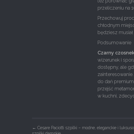
też porównać gr
przeliczeniu na 
Przechowuj produ
chłodnym miejscu
będziesz musiał
Podsumowanie
Czarny czosnek
wizerunek i sporą
dostępny, ale gd
zainteresowanie
do dań premium,
przejść metamor
w kuchni, zdecy
P
←
Cesare Paciotti szpilki – modne, eleganckie i luksus
szpilki damskie