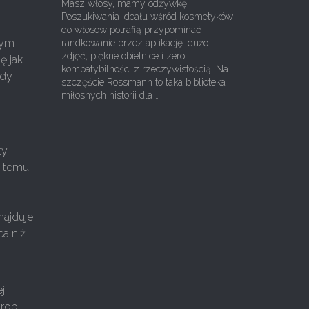
Masz włosy, mamy odżywkę
Poszukiwania ideału wśród kosmetyków
do włosów potrafią przypominać
nym
randkowanie przez aplikację: dużo
zdjęć, piękne obietnice i zero
ę jak
kompatybilności z rzeczywistością. Na
edy
szczęście Rossmann to taka biblioteka
miłosnych historii dla …
ty
i temu
najduje
ca niż
j
 robi