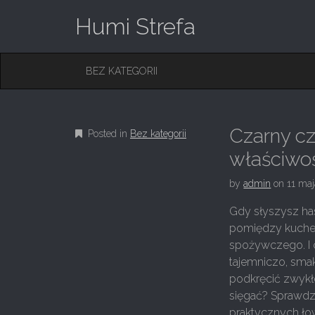
Humi Strefa
M
S
BEZ KATEGORII
K
A
I
I
P
T
N
O
Czarny cz
Posted in
Bez kategorii
M
C
O
właściwośc
E
N
N
T
by
admin
on
11 ma
E
U
N
Gdy słyszysz h
T
pomiędzy kuche
spożywczego. I c
tajemniczo, smak
podkręcić zwykł
sięgać? Sprawdza
praktycznych ło