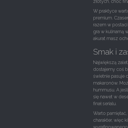
złotych, choć fin
W praktyce warto
premium. Czasem
razem w postaci
gra w kulinarną w
akurat masz och
Smak i za
Największą zalet
dostajemy coś ba
świetnie pasuje 
makaronów. Możn
hummusu. A jeśli
się nawet w dese
finał serialu.
Warto pamiętać, 
charakter, więc 
wyrafinowanego. 