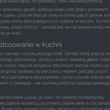
alna kwota zależy od gramatury, marki i aktualnej promocji.
 sprawdzać gazetki, aplikację sklepu oraz dział z produktami
 czarny czosnek trafia do oferty w formie całych główek, in
 pasty, kremu albo pojedynczych ząbków w słoiczku. To troch
ersję „znajdź różnicę” – produkt jest, ale nie zawsze wtedy, ki
otę go kupić.
stosowanie w kuchni
ą czarnego czosnku jest jego smak. Zamiast ostrej, palącej nu
rdziej szlachetnego: słodycz, umami i delikatną głębię. Dzięk
do sosów, marynat, burgerów, pieczonych warzyw, risotto czy
a go też dodawać do pieczywa z masłem, past jajecznych i
 ktoś lubi kulinarne eksperymenty, czarny czosnek dobrze od
rach z czekoladą – tak, kuchnia potrafi być bardziej zaskakują
że nie trzeba używać go dużo. Ten składnik ma intensywny
kilka ząbków wystarczy, by zmienić zwykłe danie w coś bardzie
To taki cichy ekspert od smaku: nie krzyczy, nie dominuje, ale