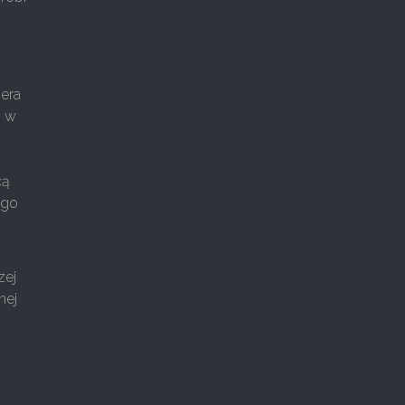
era
m w
cą
ego
zej
nej