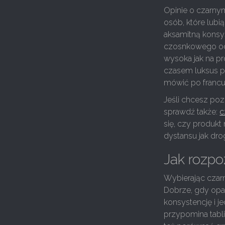
Opinie o czarny
osób, które lubi
aksamitną konsys
czosnkowego odde
wysoka jak na p
czasem luksus po
mówić po francu
Jeśli chcesz poz
sprawdź także:
c
się, czy produkt
dystansu jak drog
Jak rozpo
Wybierając czar
Dobrze, gdy opak
konsystencję i je
przypomina tabli