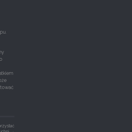
pu.
ny
wo
atkiem
oże
ntować
orzystać
uchni
→