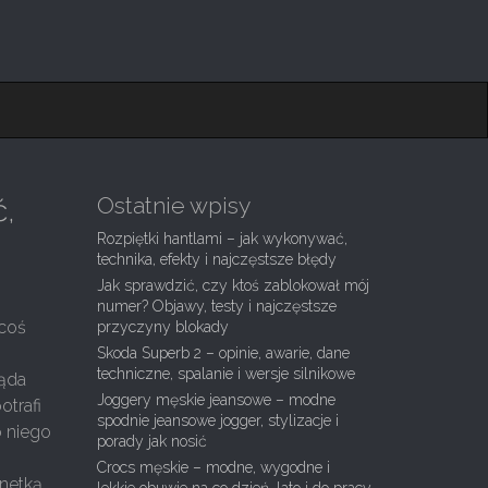
Ostatnie wpisy
ć,
Rozpiętki hantlami – jak wykonywać,
technika, efekty i najczęstsze błędy
Jak sprawdzić, czy ktoś zablokował mój
numer? Objawy, testy i najczęstsze
 coś
przyczyny blokady
Skoda Superb 2 – opinie, awarie, dane
techniczne, spalanie i wersje silnikowe
ląda
Joggery męskie jeansowe – modne
otrafi
spodnie jeansowe jogger, stylizacje i
o niego
porady jak nosić
Crocs męskie – modne, wygodne i
netką.