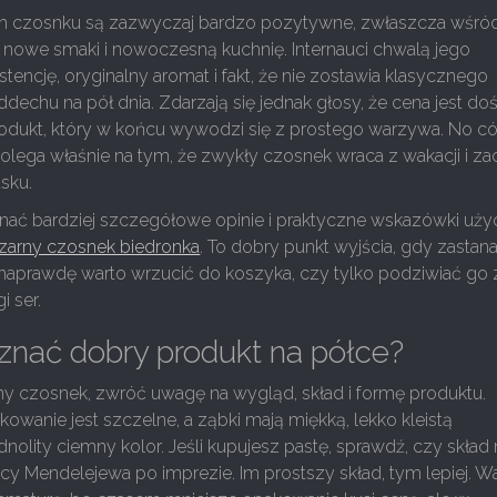
m czosnku są zazwyczaj bardzo pozytywne, zwłaszcza wśró
ą nowe smaki i nowoczesną kuchnię. Internauci chwalą jego
tencję, oryginalny aromat i fakt, że nie zostawia klasycznego
chu na pół dnia. Zdarzają się jednak głosy, że cena jest do
rodukt, który w końcu wywodzi się z prostego warzywa. No có
lega właśnie na tym, że zwykły czosnek wraca z wakacji i za
sku.
nać bardziej szczegółowe opinie i praktyczne wskazówki użyc
zarny czosnek biedronka
. To dobry punkt wyjścia, gdy zastan
 naprawdę warto wrzucić do koszyka, czy tylko podziwiać go 
i ser.
znać dobry produkt na półce?
ny czosnek, zwróć uwagę na wygląd, skład i formę produktu.
owanie jest szczelne, a ząbki mają miękką, lekko kleistą
dnolity ciemny kolor. Jeśli kupujesz pastę, sprawdź, czy skład 
cy Mendelejewa po imprezie. Im prostszy skład, tym lepiej. W