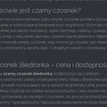
ściwie jest czarny czosnek?
to nie osobna odmiana, tylko zwykły czosnek poddany proc
ania w kontrolowanej temperaturze i wilgotności. Brzmi jak c
 efekt jest bardzo kuchenny: ząbki ciemnieją, miękną i zyskują
 smak z nutą śliwki, karmelu, czasem nawet balsamico. Najw
po nosie jak świeży czosnek, więc można go używać bez obaw
yscy domownicy zaczną spać z otwartym oknem i czosnkową
osnek Biedronka – cena i dostępnoś
ię
czarny czosnek biedronka
, trzeba liczyć się z jednym:
sezonowa i zależy od aktualnej oferty sklepu. Biedronka lub
 produkt może pojawić się w ramach akcji tematycznej, promo
iknąć szybciej niż ciastka na biurowej kuchni. Cena zwykle nie
w porównaniu ze zwykłym czosnkiem, bo proces produkcji jes
łonny i specjalistyczny. Najczęściej opakowanie kosztuje kilka