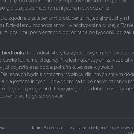
amaturę, bo czasem mniejsze opakowanie kusi ceną, ale w
100 g okazuje się mało romantyczną niespodzianką.
kt zgodnie z zaleceniami producenta, najlepiej w suchym i
. Dzięki temu zachowa smak i właściwości na dłużej, a Ty nie
 urządzać mu pośpiesznego pożegnania po tygodniu od zaku
 biedronka
to produkt, który łączy ciekawy smak, nowoczes
 dawkę kulinarnej elegancji. Nie jest najtańszy ani zawsze łat
y już pojawi się na półce, potrafi skutecznie wywołać
. Dla jednych będzie smaczną nowinką, dla innych stałym dod
 a dla jeszcze innych – dowodem na to, że nawet czosnek m
fozę godną programu telewizyjnego. Jeśli lubisz eksperyme
dowanie warto go spróbować.
owe
Tahini Biedronka – cena, skład, dostępność i jak je wyk
w k