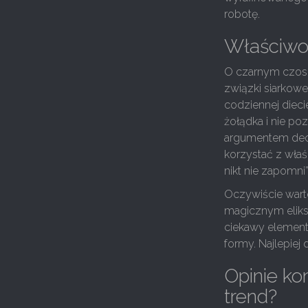
robotę.
Właściwoś
O czarnym czosn
związki siarkowe
codziennej diec
żołądka i nie po
argumentem decy
korzystać z właś
nikt nie zapomni”
Oczywiście wart
magicznym eliksi
ciekawy element
formy. Najlepiej
Opinie ko
trend?