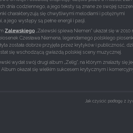
ch dnia codziennego, a jego teksty są znane ze swojej szczero
enki charakteryzują się chwytliwymi melodiami i potężnymi
i, a jego występy są pełne energii i pasji.
bum
Zalewskiego
„Zalewski śpiewa Niemen” ukazał się w 2010 r
 piosenek Czesława Niemena, legendarnego polskiego piosenk
Płyta została dobrze przyjęta przez krytyków i publiczność, dzi
stał się wschodzącą gwiazdą polskiej sceny muzycznej.
wski wydał swój drugi album „Zelig”, na którym znalazły się j
y. Album okazał się wielkim sukcesem krytycznym i komercyjn
Jak czyścić podłogę z ż