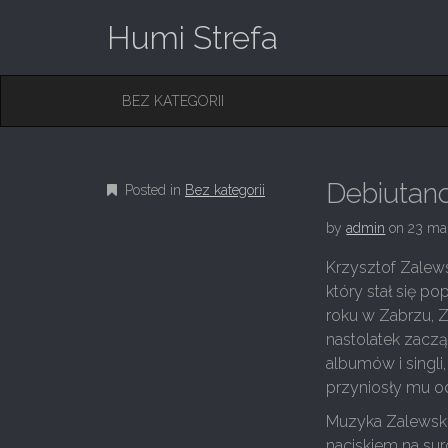
Humi Strefa
M
S
BEZ KATEGORII
K
A
I
I
P
T
N
O
Debiutan
Posted in
Bez kategorii
M
C
O
E
by
admin
on
23 ma
N
N
T
Krzysztof Zalews
E
U
który stał się p
N
T
roku w Zabrzu, 
nastolatek zaczął
albumów i singli
przyniosły mu o
Muzyka Zalewski
naciskiem na sur