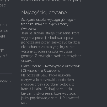
lekkie obuwie na co dzień, lato i do pracy
ści i
Najczęściej czytane
Ściąganie drążka wyciągu górnego –
technika, mięśnie, błędy i efekty
oku i
ćwiczenia
arza i
Jeśli na siłowni istnieje ćwiczenie, które
ęki
wygląda prosto jak budowa cepa, a
jednocześnie potrafi zaskoczyć bardziej
niż rachunek za kreatynę, to jest nim
ego
właśnie ściąganie drążka wyciągu
ym !
górnego. Z zewnątrz: siadasz, chwytasz
drążek, …
Diabeł Morski – Rozwiązanie Krzyżówki
i Ciekawostki o Stworzeniu
Na początek Jeśli Twoja ulubiona
rozrywka to krzyżówki z dodatkiem
ywicy?
→
morskiej grozy i odrobiny biologii, to
trafiłeś idealnie. Dzisiaj na warsztat
bierzemy stworzenie, które wygląda,
jakby projektował je sam H. P. Lovecraft
po …