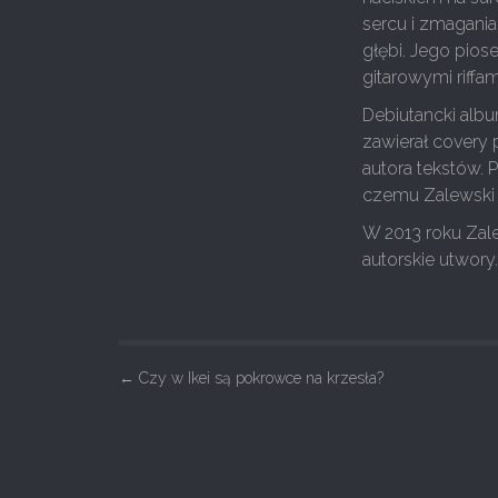
sercu i zmagania
głębi. Jego pios
gitarowymi riffam
Debiutancki al
zawierał covery
autora tekstów. 
czemu Zalewski 
W 2013 roku Zale
autorskie utwor
P
←
Czy w Ikei są pokrowce na krzesła?
o
s
t