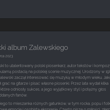
cki album Zalewskiego
rca 2023
ki to utalentowany polski piosenkarz, autor tekstów i kompozy
opularną postacią na polskiej scenie muzycznej. Urodzony w 1
Zalewski zaczął interesować się muzyką w młodym wieku. Jak
 grać na gitarze i pisać własne piosenki. Przez lata wydał kilka
, które odniosły sukces, a jego wyjątkowy styl i potężny głos
ddanych fanów.
ego to mieszanka różnych gatunków, w tym rocka, popu i folk
owe emocje i osobistą ekspresję. Często pisze o miłości, zł