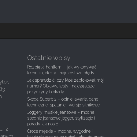
Ostatnie wpisy
Rozpiętki hantlami – jak wykonywać,
technika, efekty i najczęstsze błędy
Jak sprawdzić, czy ktoś zablokował mój
tor,
numer? Objawy, testy i najczęstsze
983
przyczyny blokady
o
Skoda Superb 2 – opinie, awarie, dane
techniczne, spalanie i wersje silnikowe
Joggery męskie jeansowe – modne
spodnie jeansowe jogger, stylizacje i
porady jak nosić
u, z
Crocs męskie – modne, wygodne i
amanym