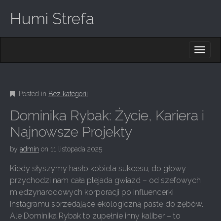
Humi Strefa
M
S
K
A
I
I
P
T
N
O
Posted in
Bez kategorii
M
C
O
E
Dominika Rybak: Życie, Kariera i
N
N
T
Najnowsze Projekty
E
U
N
by
admin
on
11 listopada 2025
T
Kiedy słyszymy hasło kobieta sukcesu, do głowy
przychodzi nam cała plejada gwiazd – od szefowych
międzynarodowych korporacji po influencerki
Instagramu sprzedające ekologiczną pastę do zębów.
Ale Dominika Rybak to zupełnie inny kaliber – to