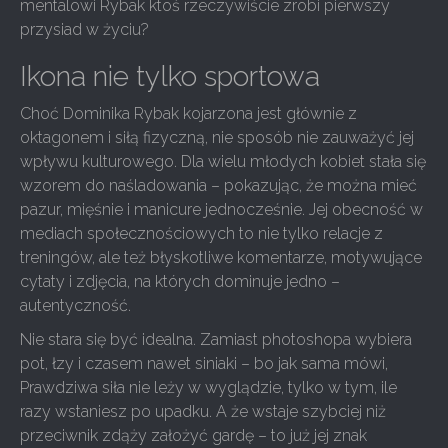
mentalowi Rybak ktoś rzeczywiście zrobi pierwszy
przysiad w życiu?
Ikona nie tylko sportowa
Choć Dominika Rybak kojarzona jest głównie z
oktagonem i siłą fizyczną, nie sposób nie zauważyć jej
wpływu kulturowego. Dla wielu młodych kobiet stała się
wzorem do naśladowania – pokazując, że można mieć
pazur, mięśnie i manicure jednocześnie. Jej obecność w
mediach społecznościowych to nie tylko relacje z
treningów, ale też błyskotliwe komentarze, motywujące
cytaty i zdjęcia, na których dominuje jedno –
autentyczność.
Nie stara się być idealna. Zamiast photoshopa wybiera
pot, łzy i czasem nawet siniaki – bo jak sama mówi,
Prawdziwa siła nie leży w wyglądzie, tylko w tym, ile
razy wstaniesz po upadku. A że wstaje szybciej niż
przeciwnik zdąży założyć gardę – to już jej znak