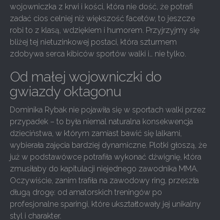
wojowniczka z krwi i kości, która nie dość, że potrafi
zadać cios celniej niż większość facetów, to jeszcze
robi to z klasą, wdziękiem i humorem. Przyjrzyjmy się
bliżej tej nietuzinkowej postaci, która szturmem
zdobywa serca kibiców sportów walki i… nie tylko.
Od małej wojowniczki do
gwiazdy oktagonu
Dominika Rybak nie pojawiła się w sportach walki przez
przypadek – to była niemal naturalna konsekwencja
dzieciństwa, w którym zamiast bawić się lalkami,
wybierała zajęcia bardziej dynamiczne. Plotki głoszą, że
już w podstawówce potrafiła wykonać dźwignię, która
zmusiłaby do kapitulacji niejednego zawodnika MMA.
Oczywiście, zanim trafiła na zawodowy ring, przeszła
długą drogę: od amatorskich treningów po
profesjonalne sparingi, które ukształtowały jej unikalny
styl i charakter.