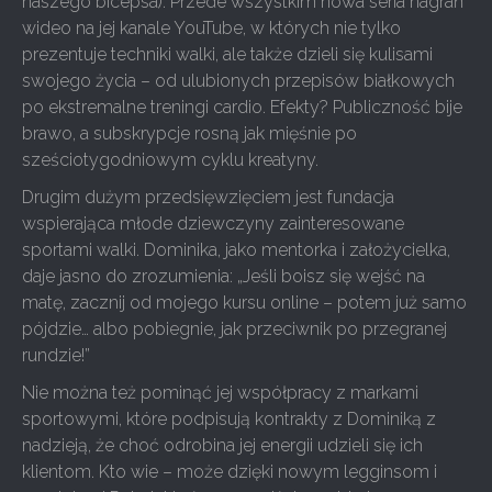
naszego bicepsa). Przede wszystkim nowa seria nagrań
wideo na jej kanale YouTube, w których nie tylko
prezentuje techniki walki, ale także dzieli się kulisami
swojego życia – od ulubionych przepisów białkowych
po ekstremalne treningi cardio. Efekty? Publiczność bije
brawo, a subskrypcje rosną jak mięśnie po
sześciotygodniowym cyklu kreatyny.
Drugim dużym przedsięwzięciem jest fundacja
wspierająca młode dziewczyny zainteresowane
sportami walki. Dominika, jako mentorka i założycielka,
daje jasno do zrozumienia: „Jeśli boisz się wejść na
matę, zacznij od mojego kursu online – potem już samo
pójdzie… albo pobiegnie, jak przeciwnik po przegranej
rundzie!”
Nie można też pominąć jej współpracy z markami
sportowymi, które podpisują kontrakty z Dominiką z
nadzieją, że choć odrobina jej energii udzieli się ich
klientom. Kto wie – może dzięki nowym legginsom i