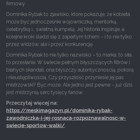
firmowy.
Dominika Rybak to zjawisko, które pokazuje, że kobieta
może być jednocześnie wojowniczką, mentorką,
celebrytką i… świetną kumpelą. Jej historia inspiruje, a
kolejne kroki śledzi się z zapartym tchem – i to nie tylko
przez widzów, ale i przez konkurencję.
Dominika Rybak to nie tylko nazwisko – to marka, to siła,
to przesłanie. W świecie pełnym błyszczących filtrów i
błahych skandali, ona błyszczy autentycznością, pokorą
i nieustępliwością. Czy przyszłość przyniesie jej pas
mistrzowski? Być może. Ale jedno jest pewne – już dziś
jest mistrzynią serc tysięcy fanów.
Przeczytaj więcej na:
https://meskimagazyn.pl/dominika-rybak-
zawodniczka-i-jej-rosnaca-rozpoznawalnosc-w-
swiecie-sportow-walki/
.