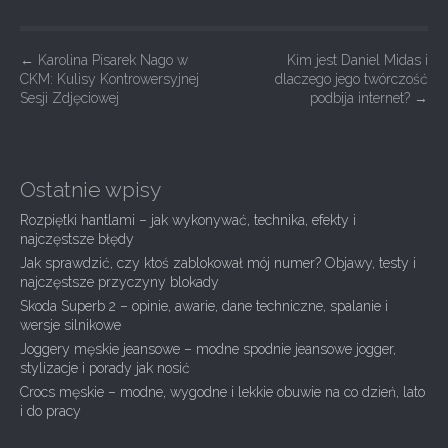
P
←
Karolina Pisarek Nago w
Kim jest Daniel Midas i
CKM: Kulisy Kontrowersyjnej
dlaczego jego twórczość
o
Sesji Zdjęciowej
podbija internet?
→
s
t
n
Ostatnie wpisy
a
Rozpiętki hantlami – jak wykonywać, technika, efekty i
v
najczęstsze błędy
i
Jak sprawdzić, czy ktoś zablokował mój numer? Objawy, testy i
g
najczęstsze przyczyny blokady
Skoda Superb 2 – opinie, awarie, dane techniczne, spalanie i
a
wersje silnikowe
t
Joggery męskie jeansowe – modne spodnie jeansowe jogger,
i
stylizacje i porady jak nosić
Crocs męskie – modne, wygodne i lekkie obuwie na co dzień, lato
o
i do pracy
n