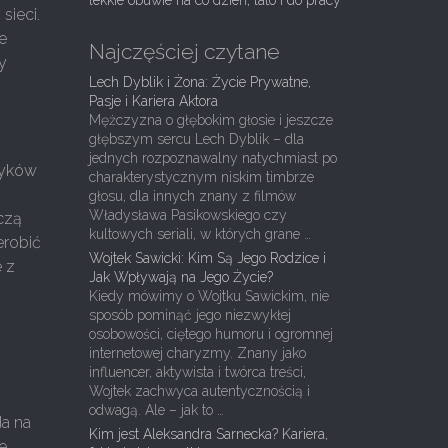
lekkie obuwie na co dzień, lato i do pracy
sieci.
e
Najczęściej czytane
y
Lech Dyblik i Żona: Życie Prywatne,
Pasje i Kariera Aktora
Mężczyzna o głębokim głosie i jeszcze
głębszym sercu Lech Dyblik – dla
jednych rozpoznawalny natychmiast po
asyków
charakterystycznym niskim timbrze
głosu, dla innych znany z filmów
Władysława Pasikowskiego czy
czą
kultowych seriali, w których grane …
erobić
Wojtek Sawicki: Kim Są Jego Rodzice i
 z
Jak Wpływają na Jego Życie?
Kiedy mówimy o Wojtku Sawickim, nie
sposób pominąć jego niezwykłej
osobowości, ciętego humoru i ogromnej
internetowej charyzmy. Znany jako
influencer, aktywista i twórca treści,
Wojtek zachwyca autentycznością i
odwagą. Ale – jak to …
a na
Kim jest Aleksandra Sarnecka? Kariera,
e