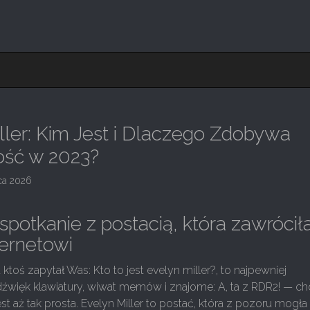
ller: Kim Jest i Dlaczego Zdobywa
ość w 2023?
ca 2026
spotkanie z postacią, która zawrócił
ternetowi
 ktoś zapytał Was: Kto to jest evelyn miller?, to najpewniej
dźwięk klawiatury, wiwat memów i znajome: A, ta z RDR2! — c
st aż tak prosta. Evelyn Miller to postać, która z pozoru mogła