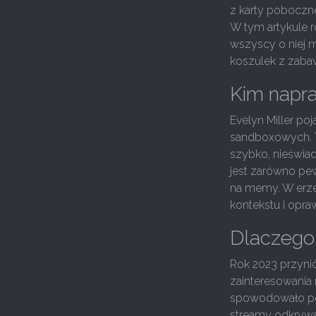
z karty pobocznej
W tym artykule 
wszyscy o niej m
koszulek z zaba
Kim napra
Evelyn Miller po
sandboxowych. T
szybko, nieświad
jest zarówno pew
na memy. W erze
kontekstu i opra
Dlaczego 
Rok 2023 przynió
zainteresowania
spowodowało po
streamy odkrywa