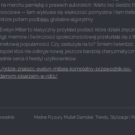
u na merchu pamiętaj o prawach autorskich. Warto też śledzić fo
nościowe — tam wykluwa się większość pomysłów i tam trafia
które potem podbijają globalne algorytmy.
elyn Miller to klasyczny przykład postaci, która dzięki zręcz
gii, memów i twórczości społecznościowej przeturlała się z t
ernetowej popularności. Czy zasłużyła na to? Śmiem twierdzić,
opóki ktoś nie odkryje nowej, jeszcze bardziej charyzmatyczn
radnie serca (i feedy) użytkowników.
.pl/gdzie-znalezc-evelyn-millera-kompletny-przewodnik-po-
ndarnym-pisarzem-w-rdr2/
zewodnik
Modne Fryzury Mullet Damskie: Trendy, Stylizacje i 