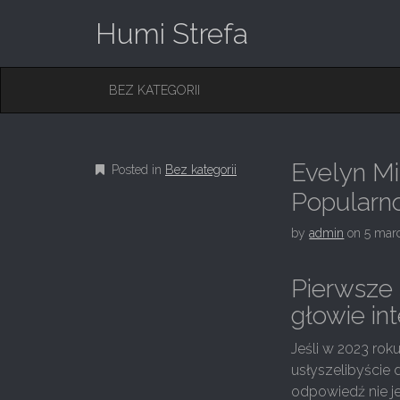
Humi Strefa
M
S
BEZ KATEGORII
K
A
I
I
P
T
N
O
Evelyn Mi
Posted in
Bez kategorii
M
C
O
Popularn
E
N
N
T
by
admin
on
5 mar
E
U
N
T
Pierwsze 
głowie in
Jeśli w 2023 roku
usłyszelibyście 
odpowiedź nie je