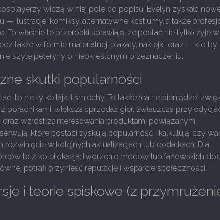
i cosplayerzy widzą w niej pole do popisu. Evelyn zyskała now
u — ilustracje, komiksy, alternatywne kostiumy, a także profes
. To właśnie te przeróbki sprawiają, że postać nie tylko żyje w
ecz także w formie materialnej: plakaty, naklejki, oraz — kto by
nie szyte peleryny o nieokreślonym przeznaczeniu.
ne skutki popularności
ci to nie tylko lajki i śmiechy. To także realne pieniądze: zwi
 z poradnikami, większa sprzedaż gier, zwłaszcza przy edycja
h, oraz wzrost zainteresowania produktami powiązanymi.
rwują, które postaci zyskują popularność i kalkulują, czy wa
 rozwinięcie w kolejnych aktualizacjach lub dodatkach. Dla
órców to z kolei okazja: tworzenie modów lub fanowskich do
łównej potrafi przynieść reputację i wsparcie społeczności.
sje i teorie spiskowe (z przymrużen