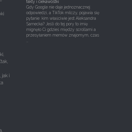
fakty i ciekawostki
Gdy Google nie daje jednoznacznej
odpowiedzi, a TikTok milczy, pojawia się
ki
pytanie: kim właściwie jest Aleksandra
Sarnecka? Jeśli do tej pory to imię
mignęło Ci gdzieś między scrollami a
przesyłaniem memów znajomym, czas
…
i,
tak,
jak i
ta
a,