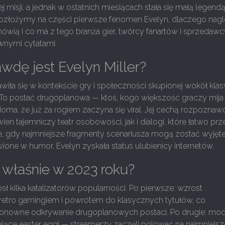
 misji, a jednak w ostatnich miesiącach stała się małą legendą 
rozłożymy na części pierwsze fenomen Evelyn, dlaczego nagl
ówią i co ma z tego branża gier, twórcy fanartów i sprzedawc
wnymi cytatami.
wdę jest Evelyn Miller?
jawiła się w kontekście gry i społeczności skupionej wokół kl
o postać drugoplanowa — ktoś, kogo większość graczy mija
oma, że już za rogiem zaczyna się viral. Jej cechą rozpoznaw
ien tajemniczy teatr osobowości, jak i dialogi, które łatwo prz
, gdy najmniejsze fragmenty scenariusza mogą zostać wyjęte
wione w humor, Evelyn zyskała status ulubienicy internetów.
właśnie w 2023 roku?
sł kilka katalizatorów popularności. Po pierwsze: wzrost
 retro gamingiem i powrotem do klasycznych tytułów, co
nowne odkrywanie drugoplanowych postaci. Po drugie: mod
jące easter eggi — streamerzy zaczęli polować na najmniejsz