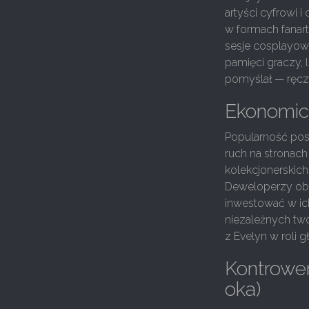
artyści cyfrowi 
w formach fanart
sesje cosplayowe
pamięci graczy, l
pomyślał — ręcz
Ekonomicz
Popularność posta
ruch na stronach
kolekcjonerskic
Deweloperzy obse
inwestować w ich
niezależnych tw
z Evelyn w roli g
Kontrower
oka)