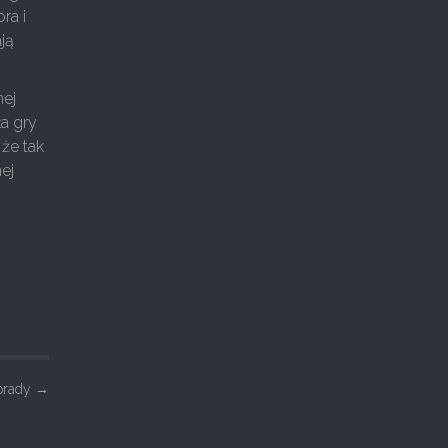
ra i
ją
nej
ła gry
 że tak
ej
Porady
→