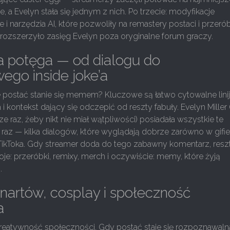
, a Evelyn stała się jednym z nich. Po trzecie: modyfikacje
i narzędzia AI, które pozwoliły na remastery postaci i przerób
i rozszerzyło zasięg Evelyn poza oryginalne forum graczy.
 potęga — od dialogu do
wego inside joke’a
postać stanie się memem? Kluczowe są łatwo cytowalne linijk
i kontekst dający się odczepić od reszty fabuły. Evelyn Miller (
ze raz, żeby nikt nie miał wątpliwości) posiadała wszystkie te
az — kilka dialogów, które wyglądają dobrze zarówno w gifie, 
 TikToka. Gdy streamer doda do tego zabawny komentarz, resz
woje: przeróbki, remixy, merch i oczywiście: memy, które żyją
.
nartów, cosplay i społeczność
a
kreatywność społeczności. Gdy postać staje się rozpoznawaln