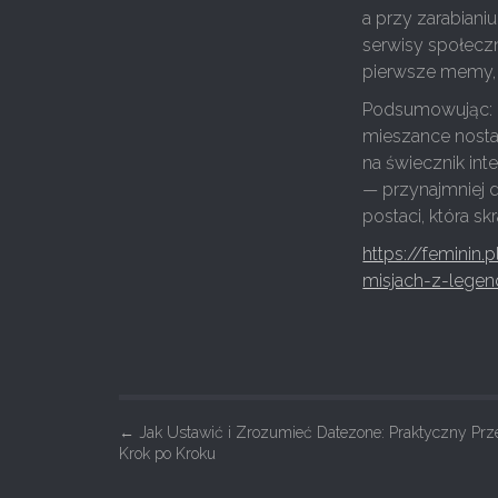
a przy zarabiani
serwisy społecz
pierwsze memy, 
Podsumowując: Ev
mieszance nostal
na świecznik int
— przynajmniej d
postaci, która sk
https://feminin
misjach-z-lege
P
←
Jak Ustawić i Zrozumieć Datezone: Praktyczny Pr
Krok po Kroku
o