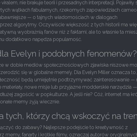
viralem, nie brakuje teorii i przesadnych interpretacji. Pojawiły 
ytych wątkach fabularnych, rzekomych zapowiedziach cameo 
abawniejsze — o tajnych wiadomościach w dialogach
rzez algorytmy. Oczywiście większość z tych historii ma wię
tywną wyobraźnią fanów niż z faktami, ale to właśnie ta mie
azmu dodatkowo napędza popularność.
 dla Evelyn i podobnych fenomenów?
 że w dobie mediów społecznościowych zjawiska niszowe m
rzerodzić się w globalne meme’y. Dla Evelyn Miller oznacza to,
społeczność będą umiejętnie podtrzymywać zainteresowanie — 
e materiały, nowe misje lub przyjazne modderskie narzędzia 
łużej zagościć w popkulturze. A jeśli nie? Cóż, internet ma kró
konałe memy żyją wiecznie.
a tych, którzy chcą wskoczyć na tre
ączyć do zabawy? Najlepsze podejście to kreatywność z
z memy, fanarty i krótkie filmy, oznaczaj autorów oryginalnych