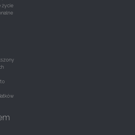
e życie
jonalne
ększony
ch
rto
datków
iem