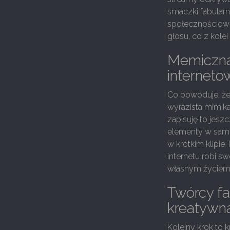
smaczki fabularne
społecznościowe 
głosu, co z kole
Memiczna
interneto
Co powoduje, że 
wyrazista mimika 
zapisuję to jeszc
elementy w sam r
w krótkim klipie
internetu robi s
własnym życiem
Twórcy fa
kreatywn
Kolejny krok to 