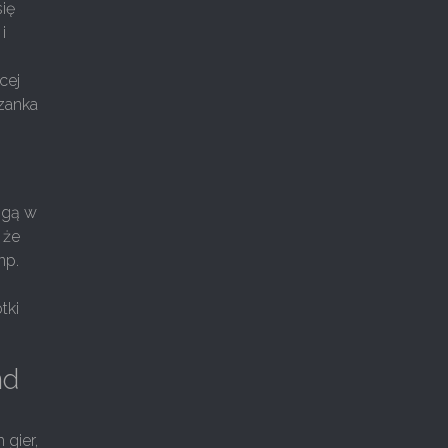
się
i
cej
szanka
ogą w
 że
np.
—
tki
nd
 gier,