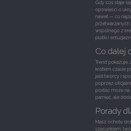
Gdy coś staje się 
opowieści o ukr
nawet — co najz
przetwarzanych p
wspólnego z krea
plotki i entuzj
Co dalej
Trend pokazuje,
krótkim czasie p
jeśli twórcy i 
poprzez oficjaln
postać może na d
pamięć, ale dos
Porady dl
Masz ochotę doł
szacunkiem: twór