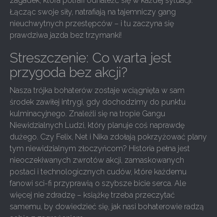
zagadek, która potrafi odnaleźć się w każdej sytuacji.
Łącząc swoje siły, natrafiają na tajemniczy gang
nieuchwytnych przestępców – i tu zaczyna się
prawdziwa jazda bez trzymanki!
Streszczenie: Co warta jest
przygoda bez akcji?
Nasza trójka bohaterów zostaje wciągnięta w sam
środek zawiłej intrygi, gdy dochodzimy do punktu
kulminacyjnego. Znaleźli się na tropie Gangu
Niewidzialnych Ludzi, który planuje coś naprawdę
dużego. Czy Felix, Net i Nika zdołają pokrzyżować plany
tym niewidzialnym złoczyńcom? Historia pełna jest
nieoczekiwanych zwrotów akcji, zamaskowanych
postaci i technologicznych cudów, które każdemu
fanowi sci-fi przyprawią o szybsze bicie serca. Ale
więcej nie zdradzę – książkę trzeba przeczytać
samemu, by dowiedzieć się, jak nasi bohaterowie radzą