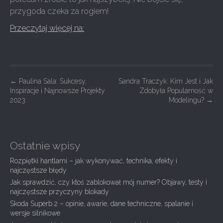
przygoda czeka za rogiem!
Przeczytaj więcej na:
P
←
Paulina Sala: Sukcesy,
Sandra Traczyk: Kim Jest i Jak
Inspiracje i Najnowsze Projekty
Zdobyła Popularność w
o
2023
Modelingu?
→
s
t
n
Ostatnie wpisy
a
Rozpiętki hantlami – jak wykonywać, technika, efekty i
v
najczęstsze błędy
i
Jak sprawdzić, czy ktoś zablokował mój numer? Objawy, testy i
g
najczęstsze przyczyny blokady
Skoda Superb 2 – opinie, awarie, dane techniczne, spalanie i
a
wersje silnikowe
t