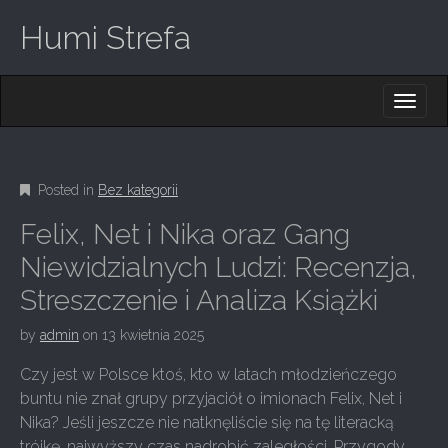
Humi Strefa
M
S
K
A
I
I
P
T
N
O
Posted in
Bez kategorii
M
C
O
E
Felix, Net i Nika oraz Gang
N
N
T
Niewidzialnych Ludzi: Recenzja,
E
U
Streszczenie i Analiza Książki
N
T
by
admin
on
13 kwietnia 2025
Czy jest w Polsce ktoś, kto w latach młodzieńczego
buntu nie znał grupy przyjaciół o imionach Felix, Net i
Nika? Jeśli jeszcze nie natknęliście się na tę literacką
trójkę, najwyższy czas nadrobić zaległości. Przygody,