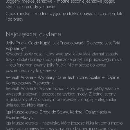
Joggery męskie jeansowe – modne spodnie jeansowe jogger,
i
stylizacje i porady jak nosić
Crocs męskie – modne, wygodne i lekkie obuwie na co dzień, lato
o
i do pracy
n
Najczęściej czytane
Jelly Frucik: Gdzie Kupić, Jak Przygotować i Dlaczego Jest Taki
Popularny?
Wyobraź sobie deser, który wygląda jakby ktoś złamał zasady
fizyki, dodał do niego tęczę i jeszcze przytulił pluszowego misia
— oto fenomen zwany jelly frucik. Nie możesz do końca
powiedzieć, czy to galaretka, …
Renault Arkana – Wymiary, Dane Techniczne, Spalanie i Opinie:
Kompleksowy Przewodnik
Renault Arkana to taki samochód, który wygląda, jakby właśnie
wyszedł z siłowni i poszedł na wybieg mody. Z jednej strony
muskularny SUV o sporym prześwicie, z drugiej – elegancka
linia coupé, która kłania …
Iga Muszakowska: Droga do Sławy, Kariera i Osiągnięcia w
Świecie Muzyki
Iga Muszakowska – nazwisko, które jeszcze kilka lat temu mogło
kojarzyć się najwyżej z występami rodzinnymi podczas świąt