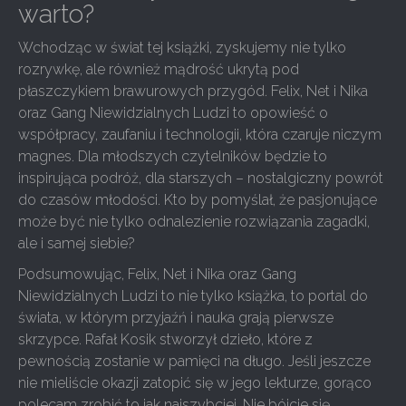
warto?
Wchodząc w świat tej książki, zyskujemy nie tylko
rozrywkę, ale również mądrość ukrytą pod
płaszczykiem brawurowych przygód. Felix, Net i Nika
oraz Gang Niewidzialnych Ludzi to opowieść o
współpracy, zaufaniu i technologii, która czaruje niczym
magnes. Dla młodszych czytelników będzie to
inspirująca podróż, dla starszych – nostalgiczny powrót
do czasów młodości. Kto by pomyślał, że pasjonujące
może być nie tylko odnalezienie rozwiązania zagadki,
ale i samej siebie?
Podsumowując, Felix, Net i Nika oraz Gang
Niewidzialnych Ludzi to nie tylko książka, to portal do
świata, w którym przyjaźń i nauka grają pierwsze
skrzypce. Rafał Kosik stworzył dzieło, które z
pewnością zostanie w pamięci na długo. Jeśli jeszcze
nie mieliście okazji zatopić się w jego lekturze, gorąco
polecam zrobić to jak najszybciej. Nie bójcie się,