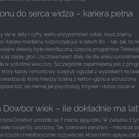
onu do serca widza – kariera pełna
 się w daty i cyfry, warto przypomnieć sobie, skąd znamy
 Karierę medialną rozpoczęła już w latach 80. – tak, tak, to ni
 kolejne dekady była nieodłączną częścią programów Telewizj
u, a jej ciepły głos i życzliwa twarz stały się dla wielu synonime
 w sobotnie wieczory. Szczególnie zapamiętaną jest z prog
który każdy remontowy sceptyk oglądał z wypiekami na twa
rowadzącej, która między ścianą z karton-gipsu a wzruszoną
 sprawdzić się niemal jak psycholog, inżynier i dobra ciocia w
 Dowbor wiek – ile dokładnie ma lat
rzyna Dowbor urodziła się 7 marca 1959 roku. W związku z ty
wała swoje 65. urodziny. Tak, szanowni państwo – młodsza si
ka (czysto metaforycznie oczywiście), która mimo upływu lat 