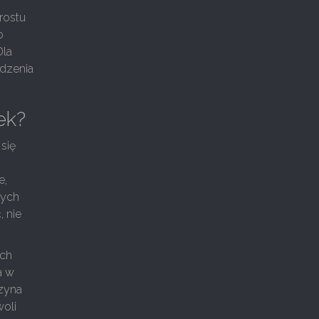
prostu
o
Dla
wdzenia
ek?
się
e,
wych
 nie
ach
a w
rzyna
woli