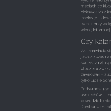
Pytanie Katarzy
mediach co kilka
ciekawostka z ka
inspiracja – dowó
tych, którzy wci
więcej informacji 
Czy Kata
Zastanawiacie si
jeszcze czas na r
kontakt z naturą
otoczona zwierzę
zawirowań – zupe
tylko ludzie odna
Podsumowując – 
uśmiechów i serc
dowodzie to nie 
Dowbor wiek tra