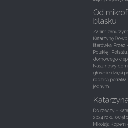
Od mikrof
blasku
Zanim zanurzymy
Katarzynę Dowbor.
literówka! Przez
Polskiej i Polsat
domowego ciepła
Nasz nowy dom, 
głównie dzięki p
rodziną potrafiła
jednym.
Katarzyna
Do rzeczy – Kata
2024 roku święto
Mikołaja Koperni