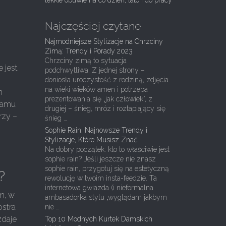
lekkie obuwie na co dzień, lato i do pracy
Najczęściej czytane
Najmodniejsze Stylizacje na Chrzciny
Zimą: Trendy i Porady 2023
Chrzciny zimą to sytuacja
e jest
podchwytliwa. Z jednej strony –
i
doniosła uroczystość z rodziną, zdjęcia
na wieki wieków amen i potrzeba
m
prezentowania się „jak człowiek”, z
ramu
drugiej – śnieg, mróz i roztapiający się
rzy –
śnieg …
Sophie Rain: Najnowsze Trendy i
Stylizacje, Które Musisz Znać
Na dobry początek: kto to właściwie jest
sophie rain? Jeśli jeszcze nie znasz
sophie rain, przygotuj się na estetyczną
?
rewolucję w twoim insta-feedzie. Ta
internetowa gwiazda (i nieformalna
m, w
ambasadorka stylu „wyglądam jakbym
ostra
nie …
zdaje
Top 10 Modnych Kurtek Damskich