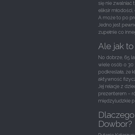
się nie zwalniać
eliksir młodości
A może to po pro
Jedno jest pewne
zupełnie co inne
Ale jak t
No dobrze, 65 la
wiele osób o 30 
podkreślała, że 
aktywność fizyczn
Jej relacje z d
prezenterem – ró
międzyludzkie po
Dlaczego
Dowbor?