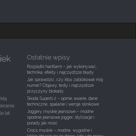
Ostatnie wpisy
iek
Rozpiętki hantlami – jak wykonywać,
technika, efekty i najczęstsze błędy
Jak sprawdzić, czy ktoś zablokował mój
numer? Objawy, testy i najczęstsze
t
przyczyny blokady
kłą
Skoda Superb 2 – opinie, awarie, dane
techniczne, spalanie i wersje silnikowe
ekranie
Joggery męskie jeansowe – modne
e lat
spodnie jeansowe jogger, stylizacje i
porady jak nosić
Crocs męskie – modne, wygodne i