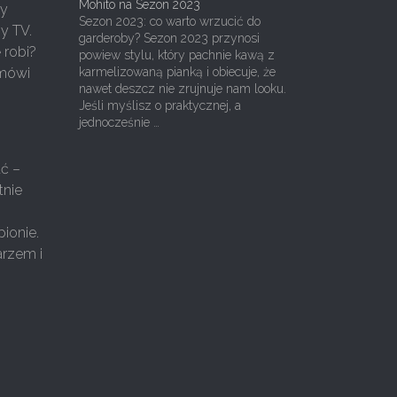
Mohito na Sezon 2023
ny
Sezon 2023: co warto wrzucić do
zy TV.
garderoby? Sezon 2023 przynosi
 robi?
powiew stylu, który pachnie kawą z
 mówi
karmelizowaną pianką i obiecuje, że
nawet deszcz nie zrujnuje nam looku.
Jeśli myślisz o praktycznej, a
jednocześnie …
ać –
tnie
pionie.
arzem i