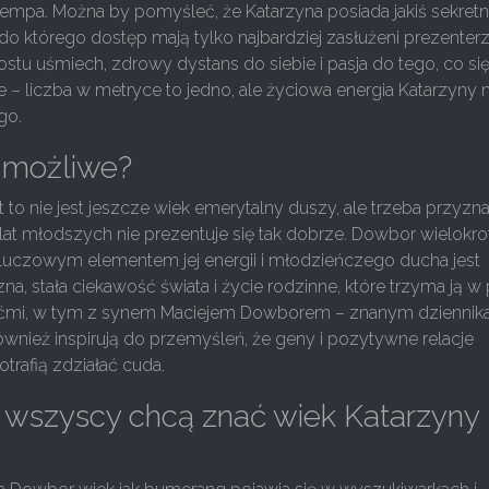
 tempa. Można by pomyśleć, że Katarzyna posiada jakiś sekret
, do którego dostęp mają tylko najbardziej zasłużeni prezenter
stu uśmiech, zdrowy dystans do siebie i pasja do tego, co się
 – liczba w metryce to jedno, ale życiowa energia Katarzyny
go.
o możliwe?
t to nie jest jeszcze wiek emerytalny duszy, ale trzeba przyzn
lat młodszych nie prezentuje się tak dobrze. Dowbor wielokro
kluczowym elementem jej energii i młodzieńczego ducha jest
a, stała ciekawość świata i życie rodzinne, które trzyma ją w 
ziećmi, w tym z synem Maciejem Dowborem – znanym dziennik
wnież inspirują do przemyśleń, że geny i pozytywne relacje
trafią zdziałać cuda.
 wszyscy chcą znać wiek Katarzyny