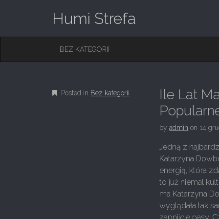
Humi Strefa
M
S
BEZ KATEGORII
K
A
I
I
P
T
N
O
Ile Lat 
Posted in
Bez kategorii
M
C
O
Popularne
E
N
N
T
by
admin
on
14 gru
E
U
N
Jedną z najbardz
T
Katarzyna Dowbo
energią, która z
to już niemal kul
ma Katarzyna Do
wyglądała tak sa
zapnijcie pasy. 