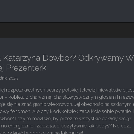
Ma Katarzyna Dowbor? Odkrywamy W
j Prezenterki
dnia 2025
iej rozpoznawalnych twarzy polskiej telewizji niewątpliwie jes
r – kobieta z charyzmą, charakterystycznym głosem i niezwy
daje się nie znać granic wiekowych. Jej obecność na szklanym 
towy fenomen. Ale czy kiedykolwiek zadaliście sobie pytanie: il
wbor? I czy to możliwe, by przez te wszystkie dekady wciąż
mo energicznie i zarażająco pozytywnie, jak kiedyś? No cóż…
Czas odkryć tę dobrze znaną tajemnicę!