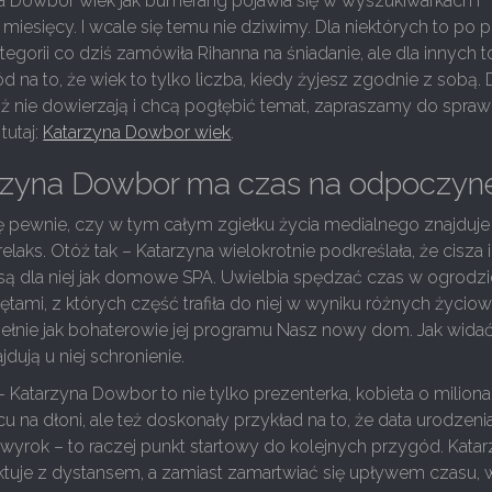
na Dowbor wiek jak bumerang pojawia się w wyszukiwarkach i
 miesięcy. I wcale się temu nie dziwimy. Dla niektórych to po 
tegorii co dziś zamówiła Rihanna na śniadanie, ale dla innych t
d na to, że wiek to tylko liczba, kiedy żyjesz zgodnie z sobą. 
ąż nie dowierzają i chcą pogłębić temat, zapraszamy do spra
tutaj:
Katarzyna Dowbor wiek
.
rzyna Dowbor ma czas na odpoczyn
ę pewnie, czy w tym całym zgiełku życia medialnego znajduje 
elaks. Otóż tak – Katarzyna wielokrotnie podkreślała, że cisza i
 są dla niej jak domowe SPA. Uwielbia spędzać czas w ogrodzi
tami, z których część trafiła do niej w wyniku różnych życio
łnie jak bohaterowie jej programu Nasz nowy dom. Jak widać,
jdują u niej schronienie.
Katarzyna Dowbor to nie tylko prezenterka, kobieta o milion
u na dłoni, ale też doskonały przykład na to, że data urodzeni
wyrok – to raczej punkt startowy do kolejnych przygód. Kata
ktuje z dystansem, a zamiast zamartwiać się upływem czasu, 