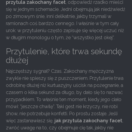
przytula zakochany facet
, odpowiedź rzadko mieści
się w jednym schemacie. Jedni obejmują jak niedźwiedź
po zimowym śnie, inni delikatnie, jakby trzymali w
ramionach coś bardzo cennego. I właśnie w tym cały
urok: w przytuleniu często zapisuje się więcej uczuć niż
w długim monologu o tym, że “wszystko jest okej”.
Przytulenie, które trwa sekundę
dłużej
Najczęstszy sygnał? Czas. Zakochany mężczyzna
zwykle nie spieszy się z puszczeniem. Przytulenie trwa
odrobinę dłużej niż kurtuazyjny uścisk na pożegnanie, a
czasem o kilka sekund za długo, by dało się to nazwać
przypadkiem. To właśnie ten moment, kiedy jego ciało
mówi: “jeszcze chwilę”. Taki gest nie krzyczy, nie robi
show, nie potrzebuje konfetti. Po prostu zostaje. Jeśli
więc zastanawiasz się,
jak przytula zakochany facet
,
zwróć uwagę na to, czy obejmuje cię tak, jakby nie