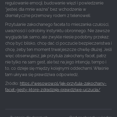
regulowanie emocji, budowanie więzi i powiedzenie
“jesteś dla mnie ważna” bez wchodzenia w
dramatyczne przemowy rodem z telenoweli.
Przytulanie zakochanego faceta to mieszanka czułości,
uważności i odrobiny instynktu obronnego. Nie zawsze
wygląda tak samo, ale zwykle niesie podobny przekaz:
chcę być blisko, chcę dać ci poczucie bezpieczeństwa i
chcę, żeby ten moment trwał jeszcze chwilę dłużej. Jeśli
więc obserwujesz, jak przytula zakochany facet, patrz
nie tylko na sam gest, ale też na jego intencję, tempo i
to, co dzieje się między kolejnymi oddechami. Właśnie
tam ukrywa się prawdziwa odpowiedź.
Źródło:
https://wesowow.pl/jak-przytula-zakochany-
facet-gesty-ktore-zdradzaja-prawdziwe-uczucia/