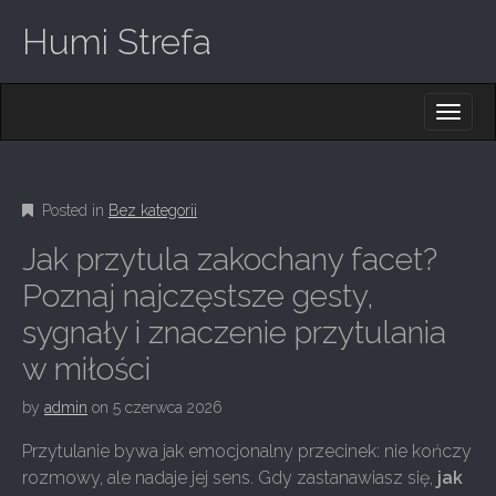
Humi Strefa
M
S
K
A
I
I
P
T
N
O
Posted in
Bez kategorii
M
C
O
E
Jak przytula zakochany facet?
N
N
T
Poznaj najczęstsze gesty,
E
U
sygnały i znaczenie przytulania
N
T
w miłości
by
admin
on
5 czerwca 2026
Przytulanie bywa jak emocjonalny przecinek: nie kończy
rozmowy, ale nadaje jej sens. Gdy zastanawiasz się,
jak