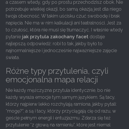
a czasem wtedy, gdy po prostu przechodzisz obok. Nie
potrzebuje wielkiej okazji, bo samą okazją jest dla niego
twoja obecność. W takim uścisku czuć swobodę i brak
napięcia. Nie ma w nim kalkulacji ani teatralności. Jest za
to czułość, która nie musi się tłumaczyć. I właśnie wtedy
pytanie
jak przytula zakochany facet
dostaje
najlepszą odpowiedź: robi to tak, jakby było to
najnormalniejsze i jednocześnie najważniejsze zajęcie
świata.
Różne typy przytulenia, czyli
emocjonalna mapa relacji
Nie każdy mężczyzna przytula identycznie, bo nie
każdy wyraża emocje tym samym językiem. Są tacy,
którzy najpierw lekko rozchylają ramiona, jakby pytali:
“mogę?”, a są i tacy, którzy przyciągają cię od razu, w
geście pełnym energii i entuzjazmu. Zdarza się też
przytulenie “z głową na ramieniu”, które jest niemal