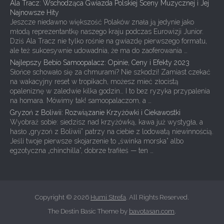
Ala Tracz: Wschodząca Gwiazda Polskiej Sceny Muzycznej i Jej
Najnowsze Hity
Jeszcze niedawno większość Polaków znała ją jedynie jako
młodą reprezentantkę naszego kraju podczas Eurowizji Junior.
Dziś Ala Tracz nie tylko rośnie na gwiazdę pierwszego formatu,
ale też sukcesywnie udowadnia, że ma do zaoferowania …
Najlepszy Bebio Samoopalacz: Opinie, Ceny i Efekty 2023
Słońce schowało się za chmurami? Nie szkodzi! Zamiast czekać
na wakacyjny reset w tropikach, możesz mieć złocistą
opaleniznę w zaledwie kilka godzin… I to bez ryzyka przypalenia
na homara. Mówimy tak! samoopalaczom, a …
Gryzoń z Boliwii: Rozwiązanie Krzyżówki i Ciekawostki
Wyobraź sobie: siedzisz nad krzyżówką, kawa już wystygła, a
hasło „gryzoń z Boliwii” patrzy na ciebie z lodowatą niewinnością.
Jeśli twoje pierwsze skojarzenie to „świnka morska” albo
egzotyczna „chinchilla”, dobrze trafiłeś — ten …
Copyright © 2026
Humi Strefa
. All Rights Reserved.
The Destin Basic Theme by
bavotasan.com
.