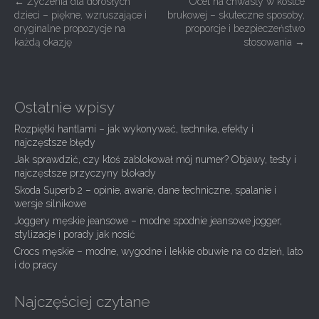
P
←
Życzenia dla dorosłych
Ocet na chwasty w kostce
dzieci – piękne, wzruszające i
brukowej – skuteczne sposoby,
o
oryginalne propozycje na
proporcje i bezpieczeństwo
s
każdą okazję
stosowania
→
t
n
a
Ostatnie wpisy
v
Rozpiętki hantlami – jak wykonywać, technika, efekty i
i
najczęstsze błędy
g
Jak sprawdzić, czy ktoś zablokował mój numer? Objawy, testy i
najczęstsze przyczyny blokady
a
Skoda Superb 2 – opinie, awarie, dane techniczne, spalanie i
t
wersje silnikowe
i
Joggery męskie jeansowe – modne spodnie jeansowe jogger,
stylizacje i porady jak nosić
o
Crocs męskie – modne, wygodne i lekkie obuwie na co dzień, lato
n
i do pracy
Najczęściej czytane