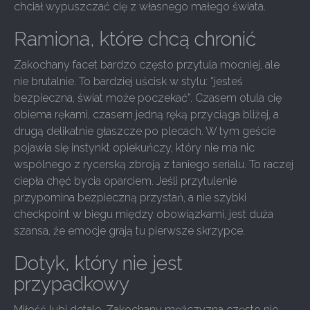
chciał wypuszczać cię z własnego małego świata.
Ramiona, które chcą chronić
Zakochany facet bardzo często przytula mocniej, ale
nie brutalnie. To bardziej uścisk w stylu: “jesteś
bezpieczna, świat może poczekać”. Czasem otula cię
obiema rękami, czasem jedną ręką przyciąga bliżej, a
drugą delikatnie głaszcze po plecach. W tym geście
pojawia się instynkt opiekuńczy, który nie ma nic
wspólnego z rycerską zbroją z taniego serialu. To raczej
ciepła chęć bycia oparciem. Jeśli przytulenie
przypomina bezpieczną przystań, a nie szybki
checkpoint w biegu między obowiązkami, jest duża
szansa, że emocje grają tu pierwsze skrzypce.
Dotyk, który nie jest
przypadkowy
Miłość lubi detale. Zakochany mężczyzna często nie