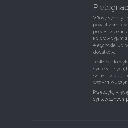
Pielęgnac
Włosy syntetyczn
powietrzem bez 
po wysuszeniu de
kolorowe gumki,
eleganckie lub 
dodatków.
Jeśli więc kiedy
syntetycznych, t
sama. Eksperymen
wszystkie uczymy
Przeczytaj więcej
syntetycznych-p