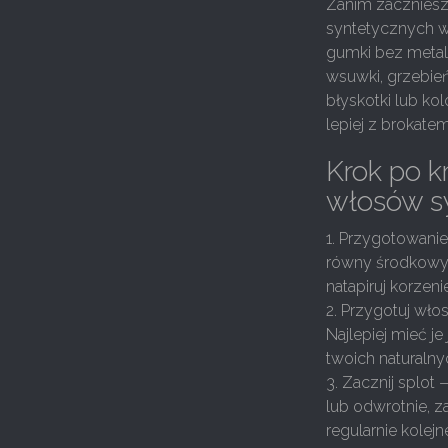
Zanim zaczniesz
syntetycznych w 
gumki bez metal
wsuwki, grzebień
błyskotki lub k
lepiej z brokatem
Krok po k
włosów s
1. Przygotowanie
równy środkowy p
natapiruj korzeni
2. Przygotuj wł
Najlepiej mieć j
twoich naturaln
3. Zacznij splo
lub odwrotnie, za
regularnie kolej