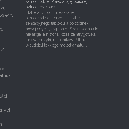
w
samochodzie: Prawda o jej obecnej
sytuacji życiowej
z),
Elżbieta Dmoch mieszka w
osiem,
samochodzie – brzmi jak tytuł
sensacyjnego tabloidu albo odcinek
da
nowej edycji „Kryptonim Szok”. Jednak to
nie fikcja, a historia, która zaintrygowała
fanów muzyki, miłośników PRL-u i
wielbicieli lekkiego melodramatu. …
 z
rób
atnie
ości
cznych
im