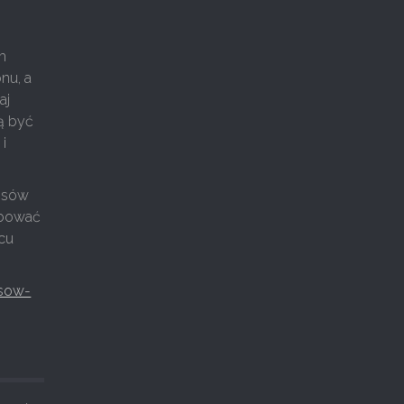
m
nu, a
aj
ą być
i
łosów
róbować
ńcu
osow-