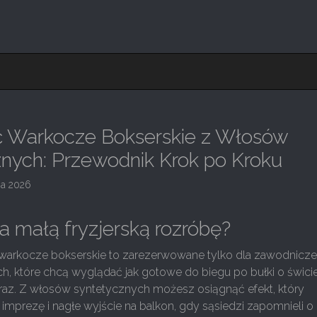
ić Warkocze Bokserskie z Włosów
nych: Przewodnik Krok po Kroku
ja 2026
 małą fryzjerską rozróbę?
że warkocze bokserskie to zarezerwowane tylko dla zawodnicz
h, które chcą wyglądać jak gotowe do biegu po bułki o świci
raz. Z włosów syntetycznych możesz osiągnąć efekt, który
, imprezę i nagłe wyjście na balkon, gdy sąsiedzi zapomnieli o