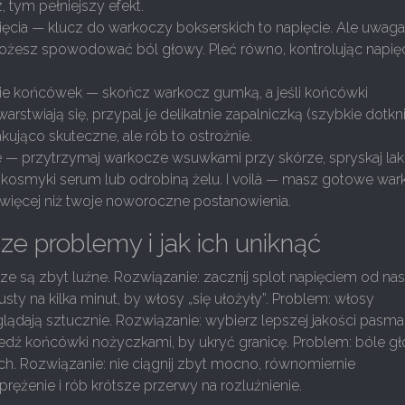
, tym pełniejszy efekt.
ięcia — klucz do warkoczy bokserskich to napięcie. Ale uwaga:
żesz spowodować ból głowy. Pleć równo, kontrolując napię
ie końcówek — skończ warkocz gumką, a jeśli końcówki
rstwiają się, przypal je delikatnie zapalniczką (szybkie dotkni
skakująco skuteczne, ale rób to ostrożnie.
e — przytrzymaj warkocze wsuwkami przy skórze, spryskaj lak
kosmyki serum lub odrobiną żelu. I voilà — masz gotowe war
 więcej niż twoje noworoczne postanowienia.
ze problemy i jak ich uniknąć
e są zbyt luźne. Rozwiązanie: zacznij splot napięciem od na
ty na kilka minut, by włosy „się ułożyły”. Problem: włosy
ądają sztucznie. Rozwiązanie: wybierz lepszej jakości pasma
zedź końcówki nożyczkami, by ukryć granicę. Problem: bóle g
ch. Rozwiązanie: nie ciągnij zbyt mocno, równomiernie
rężenie i rób krótsze przerwy na rozluźnienie.