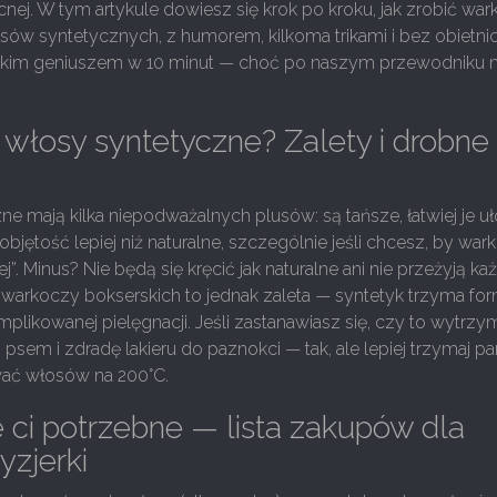
cnej. W tym artykule dowiesz się krok po kroku, jak zrobić wa
sów syntetycznych, z humorem, kilkoma trikami i bez obietnic
jerskim geniuszem w 10 minut — choć po naszym przewodniku
włosy syntetyczne? Zalety i drobne
e mają kilka niepodważalnych plusów: są tańsze, łatwiej je uł
objętość lepiej niż naturalne, szczególnie jeśli chcesz, by wa
j”. Minus? Nie będą się kręcić jak naturalne ani nie przeżyją k
 warkoczy bokserskich to jednak zaleta — syntetyk trzyma for
likowanej pielęgnacji. Jeśli zastanawiasz się, czy to wytrzy
psem i zdradę lakieru do paznokci — tak, ale lepiej trzymaj par
wać włosów na 200°C.
 ci potrzebne — lista zakupów dla
ryzjerki