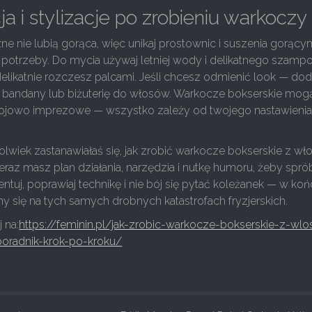
ja i stylizacje po zrobieniu warkoczy
e nie lubią gorąca, więc unikaj prostownic i suszenia gorący
potrzeby. Do mycia używaj letniej wody i delikatnego szampo
likatnie rozczesz palcami. Jeśli chcesz odmienić look — dod
 bandany lub biżuterię do włosów. Warkocze bokserskie mog
bojowo imprezowe — wszystko zależy od twojego nastawienia 
kolwiek zastanawiałaś się, jak zrobić warkocze bokserskie z w
eraz masz plan działania, narzędzia i nutkę humoru, żeby sp
tuj, poprawiaj technikę i nie bój się pytać koleżanek — w ko
 się na tych samych drobnych katastrofach fryzjerskich.
 na:
https://feminin.pl/jak-zrobic-warkocze-bokserskie-z-wl
oradnik-krok-po-kroku/