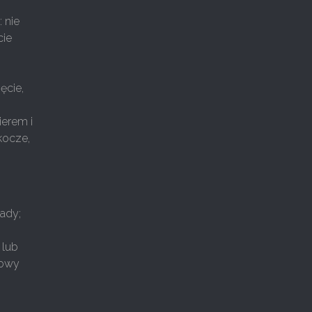
 nie
cie
ęcie,
ierem i
kocze,
sady;
 lub
łowy