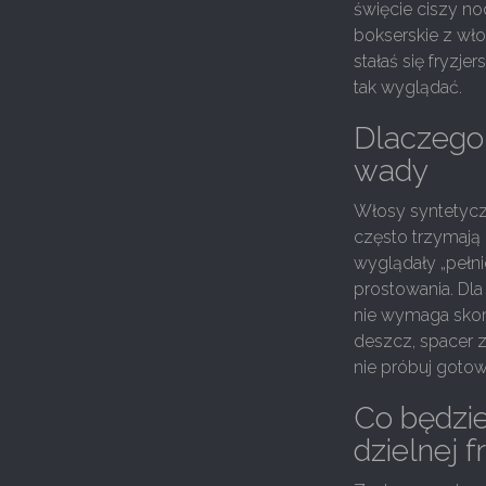
święcie ciszy no
bokserskie z wło
stałaś się fryz
tak wyglądać.
Dlaczego 
wady
Włosy syntetyczn
często trzymają 
wyglądały „pełnie
prostowania. Dla
nie wymaga skomp
deszcz, spacer z 
nie próbuj goto
Co będzie
dzielnej f