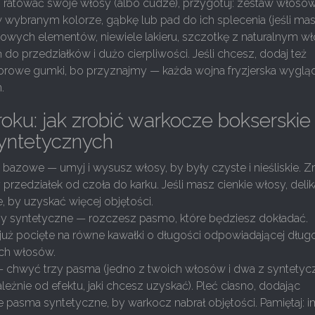
 ratować swoje włosy (albo cudze), przygotuj: zestaw włosó
wybranym kolorze, gąbkę lub pad do ich splecenia (jeśli mas
owych elementów, niewiele lakieru, szczotkę z naturalnym wł
 do przedziałków i dużo cierpliwości. Jeśli chcesz, dodaj też
olorowe gumki, bo przyznajmy — każda wojna fryzjerska wyglą
.
roku: jak zrobić warkocze bokserskie
yntetycznych
 bazowe — umyj i wysusz włosy, by były czyste i nieśliskie. Z
rzedziałek od czoła do karku. Jeśli masz cienkie włosy, delik
e, by uzyskać więcej objętości.
osy syntetyczne — rozczesz pasmo, które będziesz dokładać.
e już pocięte na równe kawałki o długości odpowiadającej dług
ych włosów.
t — chwyć trzy pasma (jedno z twoich włosów i dwa z syntety
leżnie od efektu, jaki chcesz uzyskać). Pleć ciasno, dodając
ne pasma syntetyczne, by warkocz nabrał objętości. Pamiętaj: 