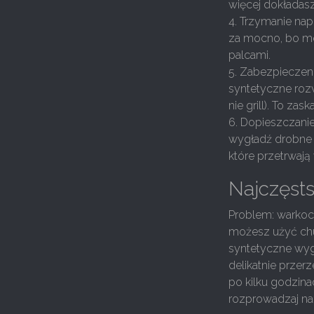
więcej dokładasz
4. Trzymanie nap
za mocno, bo mo
palcami.
5. Zabezpieczen
syntetyczne rozwa
nie grill). To za
6. Dopieszczani
wygładź drobne 
które przetrwają
Najczęsts
Problem: warkocz
możesz użyć chus
syntetyczne wygl
delikatnie przer
po kilku godzina
rozprowadzaj nap