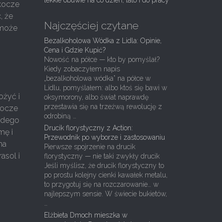
lekkie obuwie na co dzień, lato i do pracy
rkocze
, że
Najczęściej czytane
 może
Bezalkoholowa Wódka z Lidla: Opinie,
Cena i Gdzie Kupić?
Nowość na półce — kto by pomyślał?
Kiedy zobaczyłem napis
„bezalkoholowa wódka” na półce w
Lidlu, pomyślałem: albo ktoś się bawi w
ożyć i
oksymorony, albo świat naprawdę
przestawia się na trzeźwą rewolucję z
rkocze
odrobiną …
ażdego
Drucik florystyczny z Action:
mę i
Przewodnik po wyborze i zastosowaniu
ma
Pierwsze spojrzenie na drucik
asol i
florystyczny — nie taki zwykły drucik
Jeśli myślisz, że drucik florystyczny to
po prostu kolejny cienki kawałek metalu,
to przygotuj się na rozczarowanie… w
najlepszym sensie. W świecie bukietów,
…
Elżbieta Dmoch mieszka w