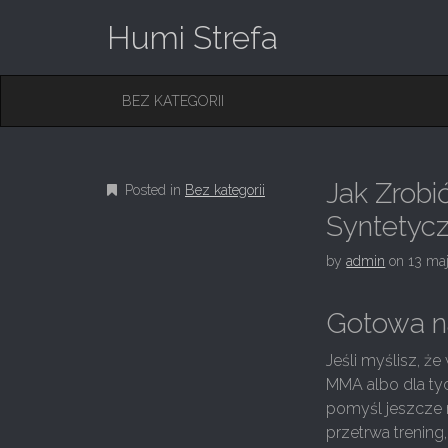
Humi Strefa
M
S
BEZ KATEGORII
K
A
I
I
P
T
N
O
Jak Zrob
Posted in
Bez kategorii
M
C
O
Syntetycz
E
N
N
T
by
admin
on
13 ma
E
U
N
T
Gotowa na
Jeśli myślisz, 
MMA albo dla tyc
pomyśl jeszcze 
przetrwa trening