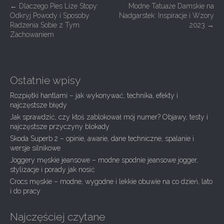
P
←
Dlaczego Pies Lize Stopy:
Modne Tatuaże Damskie na
Odkryj Powody i Sposoby
Nadgarstek: Inspiracje i Wzory
o
Radzenia Sobie z Tym
2023
→
s
Zachowaniem
t
n
a
Ostatnie wpisy
v
Rozpiętki hantlami – jak wykonywać, technika, efekty i
i
najczęstsze błędy
g
Jak sprawdzić, czy ktoś zablokował mój numer? Objawy, testy i
najczęstsze przyczyny blokady
a
Skoda Superb 2 – opinie, awarie, dane techniczne, spalanie i
t
wersje silnikowe
i
Joggery męskie jeansowe – modne spodnie jeansowe jogger,
stylizacje i porady jak nosić
o
Crocs męskie – modne, wygodne i lekkie obuwie na co dzień, lato
n
i do pracy
Najczęściej czytane