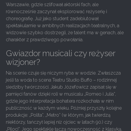
Warszawie, gdzie szlifował aktorski fach, ale
równocześnie zaczynał eksplorować reżyserię i
choreografię. Już jako student zadebiutował
spektakularnie w ambitnych realizacjach teatralnych, a
widzowie szybko dostrzegli, że talent ma w genach, ale
charakter z prawdziwego powołania.
Gwiazdor musicali czy reżyser
wizjoner?
Na scenie czuje się niczym ryba w wodzie. Zwłaszcza
jeśli ta woda to scena Teatru Studio Buffo – rodzinnej
siedziby twórczości. Jakub Józefowicz zapisał się w
pamięci fanów dzięki roli w musicalu „Romeo i Julia”,
gdzie jego interpretacja bohatera rozkochała w nim
publiczność w każdym wieku. Później przyszły kolejne
produkcje: „Polita”, „Metro” (w którym, jak twierdzą
niektórzy, tańczył lepiej niż ojciec w latach 90.) czy
„Piloci”. Jego spektakle łączą nowoczesność z klasyką,