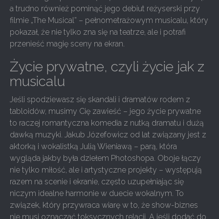
a trudno również pominąć jego debiut reżyserski przy
filmie „The Musical” – pełnometrażowym musicalu, który
pokazał, że nie tylko zna się na teatrze, ale i potrafi
przenieść magię sceny na ekran.
Życie prywatne, czyli życie jak z
musicalu
Jeśli spodziewasz się skandali i dramatów rodem z
tabloidów, musimy Cię zawieść – jego życie prywatne
to raczej romantyczna komedia z nutką dramatu i dużą
dawką muzyki. Jakub Józefowicz od lat związany jest z
aktorką i wokalistką Julią Wieniawą – parą, która
wygląda jakby była dziełem Photoshopa. Oboje łączy
nie tylko miłość, ale i artystyczne projekty – występują
razem na scenie i ekranie, często uzupełniając się
niczym idealne harmonie w duecie wokalnym. To
związek, który przywraca wiarę w to, że show-biznes
nie musi oznaczać toksycznych relacji. A jeśli dodać do