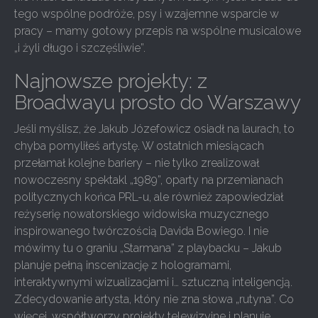
tego wspólne podróże, psy i wzajemne wsparcie w
pracy – mamy gotowy przepis na wspólne musicalowe
„i żyli długo i szczęśliwie”.
Najnowsze projekty: z
Broadwayu prosto do Warszawy
Jeśli myślisz, że Jakub Józefowicz osiadł na laurach, to
chyba pomyliłeś artystę. W ostatnich miesiącach
przełamał kolejne bariery – nie tylko zrealizował
nowoczesny spektakl „1989”, oparty na przemianach
politycznych końca PRL-u, ale również zapowiedział
reżyserię nowatorskiego widowiska muzycznego
inspirowanego twórczością Davida Bowiego. I nie
mówimy tu o graniu „Starmana” z playbacku – Jakub
planuje pełną inscenizację z hologramami,
interaktywnymi wizualizacjami i… sztuczną inteligencją.
Zdecydowanie artysta, który nie zna słowa „rutyna”. Co
więcej, współtworzy projekty telewizyjne i planuje