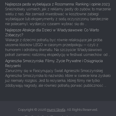
Najlepsza pasta wybielająca z Rossmanna: Ranking i opinie 2023
Śnieżnobiały uśmiech, jak z reklamy pasty do zębów, to marzenie
wielu z nas. Ale zamiast inwestować w kosztowne zabiegi
wybielające lub eksperymenty z sodą oczyszczoną (serdecznie
nie polecamy), wystarczy czasem wybrać się do …
Najlepsze Atrakcje dla Dzieci w Władysławowie: Co Warto
Zobaczyć?
Wakacje z dziećmi potrafią być równie relaksujące jak próba
ułożenia klocków LEGO w ciasnym przedpokoju — czyli z
humorem i odrobiną dramatu. Na szczęście Władysławowo
potrafi zamienić rodzinną ekspedycję w festiwal uśmiechów: od …
Agnieszka Smoczyńska: Filmy, Życie Prywatne i Osiągnięcia
Reżyserki
Zanurzmy się w Fascynujący Świat Agnieszki Smoczyńskiej
Agnieszka Smoczyńska to nazwisko, które w świecie kina zyskało
już niemały rozgłos. Jest to reżyserka, której filmy nie tylko
zdobywają nagrody, ale również potrafią porwać publiczność …
Copyright © 2026
Humi Strefa
. All Rights Reserved.