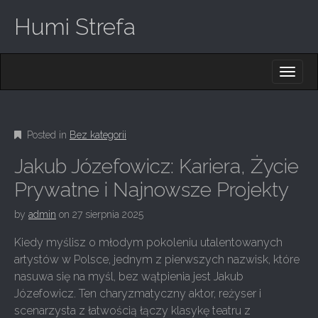
Humi Strefa
M
S
K
A
I
I
P
T
N
O
Posted in
Bez kategorii
M
C
O
E
Jakub Józefowicz: Kariera, Życie
N
N
T
Prywatne i Najnowsze Projekty
E
U
N
by
admin
on
27 sierpnia 2025
T
Kiedy myślisz o młodym pokoleniu utalentowanych
artystów w Polsce, jednym z pierwszych nazwisk, które
nasuwa się na myśl, bez wątpienia jest Jakub
Józefowicz. Ten charyzmatyczny aktor, reżyser i
scenarzysta z łatwością łączy klasykę teatru z