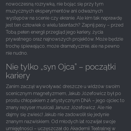
nowoczesną rozrywką, nie bojąc się przy tym
muzycznych eksperymentów ani odważnych
występów na scenie czy ekranie. Ale kim tak naprawdę
jest ten człowiek o wielu talentach? Zapnij pasy – przed
Tobą pełen energii przegląd jego kariery, życia
prywatnego oraz najnowszych projektów. Może będzie
trochę śpiewająco, może dramatycznie, ale na pewno
nie nudno.
Nie tylko „syn Ojca” – początki
kariery
Zanim zaczął wywoływać dreszcze u widzów swoim
scenicznym magnetyzmem, Jakub Józefowicz był po
prostu chłopakiem z artystycznym DNA – jego ojciec to
znany reżyser musicali Janusz Józefowicz. Ale nie
dajmy się zwieść! Jakub nie zadowolił się jedynie
znanym nazwiskiem. Od młodych lat rozwijał swoje
umiejętności – uczęszczał do Akademii Teatralnej w