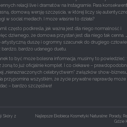
iennych relacji live i dramatów na Instagramie. Para konsekwen
sną, domową wersję szczęścia, w której liczy się autentyczno
ięgi w social mediach. I może właśnie to działa?
l często podkreśla, jak ważna jest dla niego normalność i
c więc dziwnego, że domowa przystań jest dla niego tak cenna. J
artystyczną duszę i ogromny szacunek do drugiego człowie
z bardzo, bardzo udanego duetu.
anek to być może bolesna informacja, musimy to powiedzieć: 
 żoną to już oficjalnie komplet. I co ciekawe – prawdopodobn
ziej „nienaznaczonych celebryctwem” związków show-biznes
toria przypomina wszystkim, że życie prywatne naprawdę może
widać – bardzo szczęśliwe!
ji Skóry z
Najlepsze Ekobieca Kosmetyki Naturalne: Porady, Re
Gdzie 