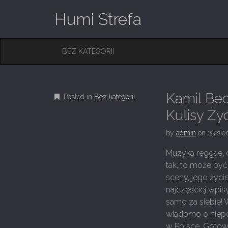
Humi Strefa
M
S
BEZ KATEGORII
K
A
I
I
P
T
N
O
Kamil Bed
Posted in
Bez kategorii
M
C
O
Kulisy Ży
E
N
N
T
by
admin
on
25 sie
E
U
N
Muzyka reggae, c
T
tak, to może być
sceny, jego życ
najczęściej wpis
samo za siebie! 
wiadomo o niep
w Polsce. Gotowi