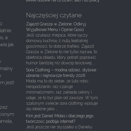
lekkie obuwie na co dzień, lato i do pracy
Najczęściej czytane
go
Zajazd Grasza w Zielone: Odkryj
Wyjątkowe Menu i Opinie Gości
latnie
Jeśli szukasz miejsca, które łączy
s, a
domową kuchnię z nutą teatralnej
wie jak
gościnności, to dobrze trafiłeś. Zajazd
Grasza w Zielone to nie tylko nazwa, to
obietnica obiadu, który potrafi poprawić
w
humor bardziej niż dowcip teściowej …
rmalny
Sora Clothing – modna odzież, stylowe
e
ubrania i najnowsze trendy 2026
Moda ma to do siebie, że lubi robić
m jest!
niespodzianki: raz czaruje
minimalizmem, raz zakłada cekiny i
udaje, że to był plan od zawsze. W tym
szalonym świecie sora clothing wpisuje
rzez
się idealnie jako …
iłosnym
Kim jest Daniel Midas i dlaczego jego
amela,
twórczość podbija internet?
Jeśli jeszcze nie słyszałeś o Danielu