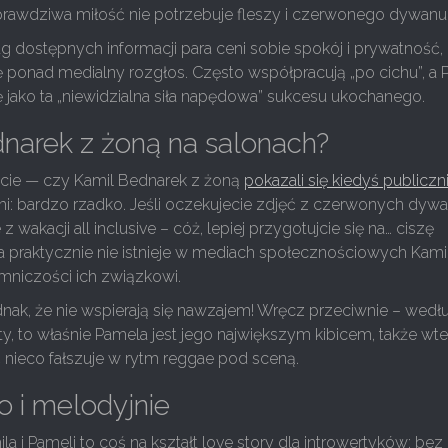
prawdziwa miłość nie potrzebuje fleszy i czerwonego dywanu
g dostępnych informacji para ceni sobie spokój i prywatność,
ę ponad medialny rozgłos. Często współpracują „po cichu”, a
 jako ta „niewidzialna siła napędowa” sukcesu ukochanego.
narek z żoną na salonach?
tacie — czy Kamil Bednarek z żoną
pokazali się kiedyś publiczn
: bardzo rzadko. Jeśli oczekujecie zdjęć z czerwonych dyw
z wakacji all inclusive – cóż, lepiej przygotujcie się na… ciszę
 praktycznie nie istnieje w mediach społecznościowych Kamil
emniczości ich związkowi.
dnak, że nie wspierają się nawzajem! Wręcz przeciwnie – wedł
y, to właśnie Pamela jest jego największym kibicem, także wte
 nieco fałszuje w rytm reggae pod sceną.
go i melodyjnie
a i Pameli to coś na kształt love story dla introwertyków: bez