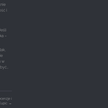
tnie
ść i
eśli
ka –
tak,
ie
u w
 być…
cenzje i
Kupić
→