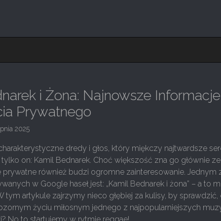
narek i Żona: Najnowsze Informacje 
cia Prywatnego
rpnia 2025
harakterystyczne dredy i głos, który miękczy najtwardsze ser
 tylko on: Kamil Bednarek. Choć większość zna go głównie ze
ie prywatne również budzi ogromne zainteresowanie. Jednym 
ywanych w Google haseł jest: „Kamil Bednarek i żona” – a to 
W tym artykule zajrzymy nieco głębiej za kulisy, by sprawdzić,
ozornym życiu miłosnym jednego z najpopularniejszych mu
? No to startujemy w rytmie reggae!