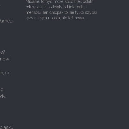
Midasie, to być może spędziłeś ostatni
.
rok w jaskini, odcięty od internetu i
memów. Ten chłopak to nie tylko szybki
język i cięta riposta, ale też nowa …
 Pamela
ie
?
anów i
a, co
ug
dy,
 blasku