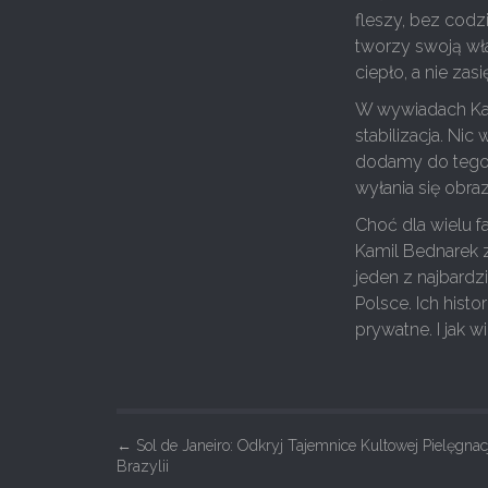
fleszy, bez codz
tworzy swoją wła
ciepło, a nie zas
W wywiadach Kami
stabilizacja. Ni
dodamy do tego 
wyłania się obra
Choć dla wielu f
Kamil Bednarek z
jeden z najbard
Polsce. Ich his
prywatne. I jak 
P
←
Sol de Janeiro: Odkryj Tajemnice Kultowej Pielęgnac
Brazylii
o