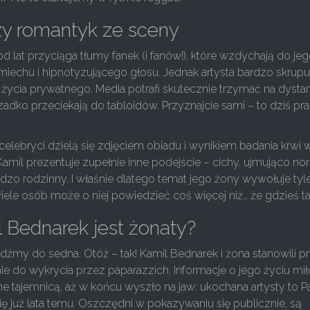
zy romantyk ze sceny
d lat przyciąga tłumy fanek (i fanów!), które wzdychają do je
echu i hipnotyzującego głosu. Jednak artysta bardzo skrupu
życia prywatnego. Media potrafi skutecznie trzymać na dystan
adko przeciekają do tabloidów. Przyznajcie sami – to dziś pra
elebryci dzielą się zdjęciem obiadu i wynikiem badania krwi 
Kamil prezentuje zupełnie inne podejście – cichy, ujmująco no
ardzo rodzinny. I właśnie dlatego temat jego żony wywołuje tyl
iele osób może o niej powiedzieć coś więcej niż… że gdzieś ta
 Bednarek jest żonaty?
dźmy do sedna. Otóż – tak! Kamil Bednarek i żona stanowili p
nie do wykrycia przez paparazzich. Informacje o jego życiu m
e tajemnicą, aż w końcu wyszło na jaw: ukochana artysty to P
się już lata temu. Oszczędni w pokazywaniu się publicznie, są