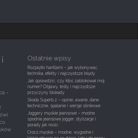
Ostatnie wpisy
i
Rozpiętki hantlami – jak wykonywać,
technika, efekty i najczęstsze błędy
Jak sprawdzić, czy ktoś zablokował mój
numer? Objawy, testy i najczęstsze
ca –
przyczyny blokady
Skoda Superb 2 – opinie, awarie, dane
techniczne, spalanie i wersje silnikowe
z
Joggery męskie jeansowe – modne
mówi
spodnie jeansowe jogger, stylizacje i
 co
porady jak nosić
zyków
Crocs męskie – modne, wygodne i