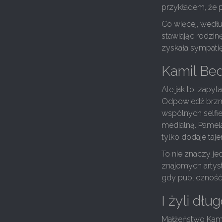
przykładem, że 
Co więcej, wedłu
stawiając rodzin
zyskała sympatię
Kamil Bed
Ale jak to, zapy
Odpowiedź brzmi
wspólnych selfie 
medialną. Pamela
tylko dodaje taj
To nie znaczy je
znajomych artyst
gdy publiczność
I żyli dłu
Małżeństwo Kamil