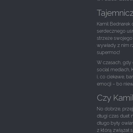
Tajemnic
Kamil Bednarek o
serdecznego uśmi
strzeże swojego 
wywiady z nim rz
supermoc!
W czasach, gdy c
social mediach, 
i, co ciekawe, b
emocji – bo niew
Czy Kamil
No dobrze, przej
długi czas duet 
długo były owian
z którą związał 