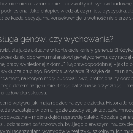
brzmieć nieco staromodnie – pozwoliły ich synowi budować 
odniesioną. Jako chłopiec wiedział, czym jest dyscyplina, ale
ał, że każda decyzja ma konsekwencje, a wolność nie bierze si
asługa genów, czy wychowania?
 świat, ale jakże aktualne w kontekście kariery generała Stróżyk
sukces dzięki dobremu materiałowi genetycznemu, czy raczej 
nnej pracy wyniesionej z domu? Najprawdopodobniej – jak to
e wyklucza drugiego. Rodzice Jarosława Stróżyka dali mu nie t
 fundament, na którym mógł budować swój profesjonalny dorob
o tego determinację i umiejętność patrzenia w przyszłość – 
na człowieka sukcesu.
enić wpływu, jaki mają rodzice na życie dziecka. Historia Jar
e, że wzrastając w domu, gdzie zasady są jak tabliczka mnoże
iepodważalne – można dojść naprawdę daleko. Rodzice genera
osili odznaczeń państwowych, byli jego pierwszymi nauczycie
rowymi recenzentami występów w teatrzyku szkolnym. Ich mąd