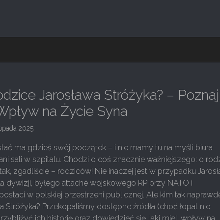
dzice Jarosława Stróżyka? – Poznaj
i Wpływ na Życie Syna
topada 2025
tać ma gdzieś swój początek – i nie mamy tu na myśli biura
 sali w szpitalu. Chodzi o coś znacznie ważniejszego: o rodz
tak, zgadliście – rodziców! Nie inaczej jest w przypadku Jaros
ła dywizji, byłego attaché wojskowego RP przy NATO i
ostaci w polskiej przestrzeni publicznej. Ale kim tak naprawd
a Stróżyka? Przekopaliśmy dostępne źródła (choć łopat nie
rzybliżyć ich historię oraz dowiedzieć się, jaki mieli wpływ na