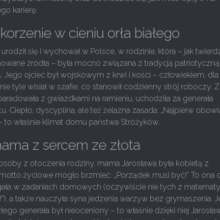
go karierę.
korzenie w cieniu orła białego
urodził się i wychował w Polsce, w rodzinie, która – jak twierd
owane źródła – była mocno związana z tradycją patriotyczną 
. Jego ojciec był wojskowym z krwi i kości – człowiekiem, dla
e tyle wisiał w szafie, co stanowił codzienny strój roboczy. Z
paradowała z gwiazdkami na ramieniu, uchodziła za generała
 Ciepło, dyscyplina, ale też żelazna zasada: „Najpierw obowią
 to właśnie klimat domu państwa Stróżyków.
ama z sercem ze złota
osoby z otoczenia rodziny, mama Jarosława była kobietą z
j motto życiowe mogło brzmieć: „Porządek musi być!” To ona 
ała w zadaniach domowych (oczywiście nie tych z matematyk
a!”), a także nauczyła syna jedzenia warzyw bez grymaszenia. J
ego generała był nieoceniony – to właśnie dzięki niej Jarosła