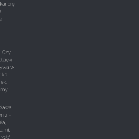
karierę
 i
ę
a. Czy
dzięki
 bywa w
ylko
ek.
mamy
osława
nia –
ła,
lami,
rość,