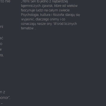
to nie
„`html Sen to jedno z najbardziej
tajemniczych zjawisk, które od wieków
fascynuje ludzi na całym świecie.
Psychologia, kultura i filozofia starają się
wyjaśnić, dlaczego śnimy i co
oznaczają nasze sny. Wśród licznych
mi
tematów …
.
ać
no
ów
ra,
m z
honor”,
 –