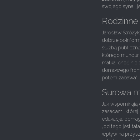
swojego syna i je
Rodzinne 
Jarosław Stróżyk 
dobrze poinform
służbą publiczną
którego mundur ni
matka, choć nie 
domowego frontu.
potem zabawa” –
Surowa m
Jak wspominają 
zasadami, które
edukację, pomag
„od tego jest tat
wpływ na przyszł