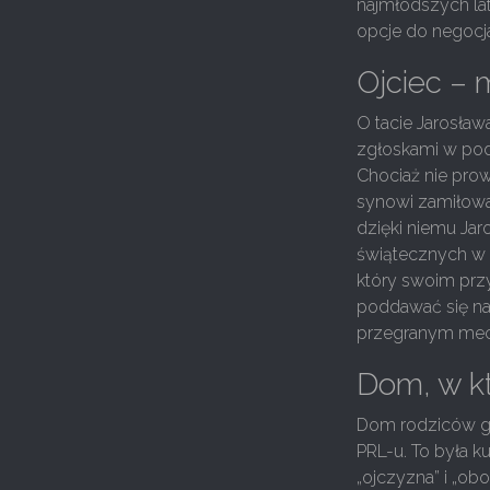
najmłodszych lat
opcje do negocja
Ojciec – m
O tacie Jarosław
zgłoskami w podr
Chociaż nie prow
synowi zamiłowan
dzięki niemu Jar
świątecznych w r
który swoim przy
poddawać się na
przegranym me
Dom, w kt
Dom rodziców ge
PRL-u. To była k
„ojczyzna” i „ob