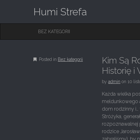
Humi Strefa
M
S
BEZ KATEGORII
K
A
I
I
P
T
N
O
Kim Są Ro
Posted in
Bez kategorii
M
C
O
Historię 
E
N
N
T
by
admin
on
10 lis
E
U
N
Każda wielka pos
T
meldunkowego ani
dom rodzinny i… 
Stróżyka, genera
rozpoznawalnej p
rodzice Jarosław
zabraliśmy), by p