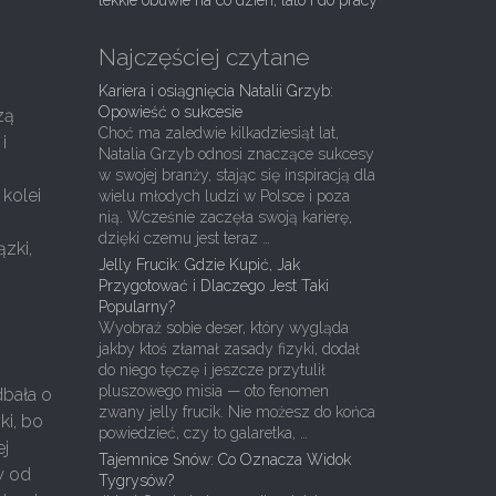
lekkie obuwie na co dzień, lato i do pracy
Najczęściej czytane
Kariera i osiągnięcia Natalii Grzyb:
Opowieść o sukcesie
zą
Choć ma zaledwie kilkadziesiąt lat,
i
Natalia Grzyb odnosi znaczące sukcesy
w swojej branży, stając się inspiracją dla
 kolei
wielu młodych ludzi w Polsce i poza
nią. Wcześnie zaczęła swoją karierę,
dzięki czemu jest teraz …
zki,
Jelly Frucik: Gdzie Kupić, Jak
Przygotować i Dlaczego Jest Taki
Popularny?
Wyobraź sobie deser, który wygląda
jakby ktoś złamał zasady fizyki, dodał
do niego tęczę i jeszcze przytulił
pluszowego misia — oto fenomen
dbała o
zwany jelly frucik. Nie możesz do końca
i, bo
powiedzieć, czy to galaretka, …
ej
Tajemnice Snów: Co Oznacza Widok
w od
Tygrysów?