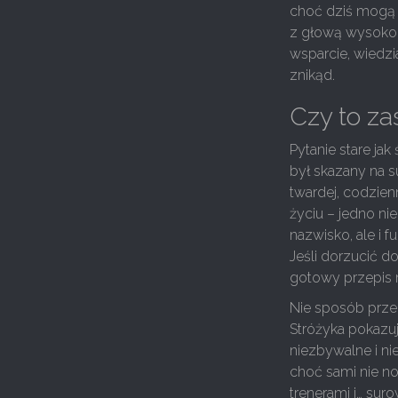
choć dziś mogą 
z głową wysoko p
wsparcie, wiedzi
znikąd.
Czy to z
Pytanie stare jak
był skazany na 
twardej, codzie
życiu – jedno ni
nazwisko, ale i
Jeśli dorzucić d
gotowy przepis 
Nie sposób przec
Stróżyka pokazuj
niezbywalne i n
choć sami nie n
trenerami i… su