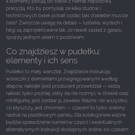
a elementy pasują do siebie z niemal napędową
precyzją. Kto by pomyślał, że kilka studów i
technicowych belek potrafi oddać taki charakter muscle
cara? Zwróćcie uwagę na detale — lusterka, wydech i
felgi są zaprojektowane tak, że nawet sąsiad z garażu
spojrzy jednym okiem z podziwem.
Co znajdziesz w pudełku:
elementy i ich sens
Pudełko to mały warsztat. Znajdziecie instrukcję,
woreczki z elementami posegregowanymi według
etapów, naklejki (jeśli producent przewidział — radzę
nakleić tylko poźniej, żeby się nie rozmyć w stresie) oraz
minifigurkę, jeśli zestaw ją zawiera. Ważne: nie wszystko,
co błyszczy, jest chromem — czasem to tylko srebrny
nadruk na plastikowym panelu. Dla kolekcjonera ważne
będzie sprawdzenie numerów części i ewentualnych
alternatywnych instrukcji dostępnych online, bo czasem