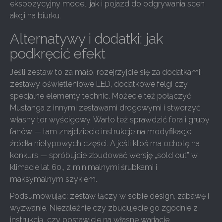
ekspozycyjny model, jak i pojazd do odgrywania scen
akcji na biurku.
Alternatywy i dodatki: jak
podkręcić efekt
Jeśli zestaw to za mało, rozejrzyjcie się za dodatkami:
zestawy oświetleniowe LED, dodatkowe felgi czy
specjalne elementy technic. Możecie też połączyć
Mustanga z innymi zestawami drogowymi i stworzyć
własny tor wyścigowy. Warto też sprawdzić fora i grupy
fanów — tam znajdziecie instrukcje na modyfikacje i
źródła nietypowych części. A jeśli ktoś ma ochotę na
konkurs — spróbujcie zbudować wersję „sold out” w
klimacie lat 60., z minimalnymi śrubkami i
maksymalnym szykiem.
Podsumowując: zestaw łączy w sobie design, zabawę i
wyzwanie. Niezależnie czy zbudujecie go zgodnie z
instrukcją, czy postawicie na własne wariacje,