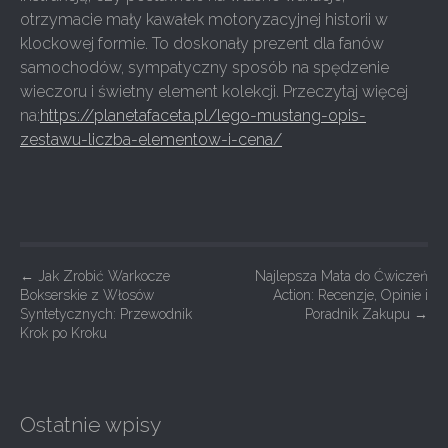
otrzymacie mały kawałek motoryzacyjnej historii w
klockowej formie. To doskonały prezent dla fanów
samochodów, sympatyczny sposób na spędzenie
wieczoru i świetny element kolekcji. Przeczytaj więcej
na:
https://planetafaceta.pl/lego-mustang-opis-
zestawu-liczba-elementow-i-cena/
P
←
Jak Zrobić Warkocze
Najlepsza Mata do Ćwiczeń
Bokserskie z Włosów
Action: Recenzje, Opinie i
o
Syntetycznych: Przewodnik
Poradnik Zakupu
→
s
Krok po Kroku
t
n
a
Ostatnie wpisy