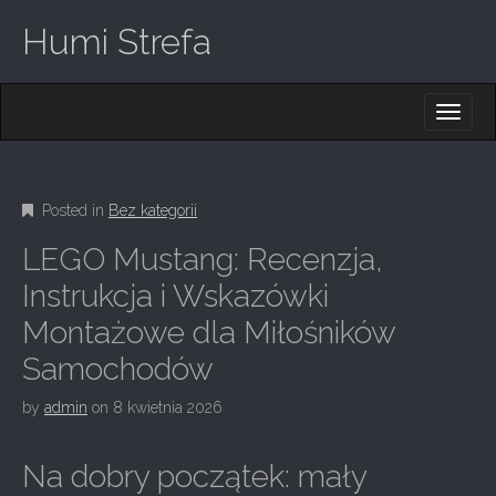
Humi Strefa
M
S
K
A
I
I
P
T
N
O
Posted in
Bez kategorii
M
C
O
E
LEGO Mustang: Recenzja,
N
N
T
Instrukcja i Wskazówki
E
U
Montażowe dla Miłośników
N
T
Samochodów
by
admin
on
8 kwietnia 2026
Na dobry początek: mały