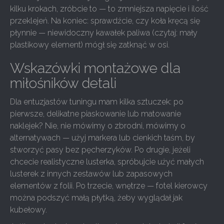
kilku krokach, zróbcie to — to zmniejsza napięcie i ilość
przeklejeń. Na koniec: sprawdźcie, czy koła kręcą się
płynnie — niewidoczny kawałek paliwa (czytaj: mały
plastikowy element) mógł się zatknąć w osi.
Wskazówki montażowe dla
miłośników detali
Dla entuzjastów tuningu mam kilka sztuczek: po
pierwsze, delikatne piaskowanie lub matowanie
naklejek? Nie, nie mówimy o zbrodni, mówimy o
alternatywach — użyj markera lub cienkich taśm, by
stworzyć pasy bez pęcherzyków. Po drugie, jeżeli
chcecie realistyczne lusterka, spróbujcie użyć małych
lusterek z innych zestawów lub zapasowych
elementów z folii. Po trzecie, wnętrze — fotel kierowcy
można podszyć małą płytką, żeby wyglądał jak
kubełowy.