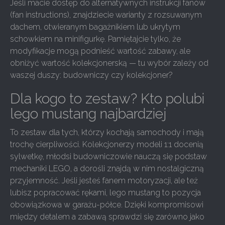
Jeśli macie dostęp do alternatywnych instrukcji fanów
(fan instructions), znajdziecie warianty z rozsuwanym
dachem, otwieranym bagażnikiem lub ukrytym
schowkiem na minifigurkę. Pamiętajcie tylko, że
modyfikacje mogą podnieść wartość zabawy, ale
obniżyć wartość kolekcjonerską — tu wybór zależy od
waszej duszy: budowniczy czy kolekcjoner?
Dla kogo to zestaw? Kto polubi
lego mustang najbardziej
To zestaw dla tych, którzy kochają samochody i mają
trochę cierpliwości. Kolekcjonerzy modeli 1:1 docenią
sylwetkę, młodsi budowniczowie nauczą się podstaw
mechaniki LEGO, a dorośli znajdą w nim nostalgiczną
przyjemność. Jeśli jesteś fanem motoryzacji, ale też
lubisz popracować rękami, lego mustang to pozycja
obowiązkowa w garażu-półce. Dzięki kompromisowi
między detalem a zabawą sprawdzi się zarówno jako