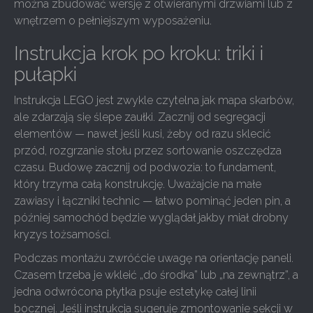
można zbudować wersję z otwieranymi drzwiami lub z
wnętrzem o pełniejszym wyposażeniu.
Instrukcja krok po kroku: triki i
pułapki
Instrukcja LEGO jest zwykle czytelna jak mapa skarbów,
ale zdarzają się ślepe zaułki. Zacznij od segregacji
elementów — nawet jeśli kusi, żeby od razu sklecić
przód, rozgrzanie stołu przez sortowanie oszczędza
czasu. Budowę zacznij od podwozia: to fundament,
który trzyma całą konstrukcję. Uważajcie na małe
zawiasy i łączniki technic — łatwo pominąć jeden pin, a
później samochód będzie wyglądał jakby miał drobny
kryzys tożsamości.
Podczas montażu zwróćcie uwagę na orientację paneli.
Czasem trzeba je wkleić „do środka” lub „na zewnątrz”, a
jedna odwrócona płytka psuje estetykę całej linii
bocznej. Jeśli instrukcja sugeruje zmontowanie sekcji w