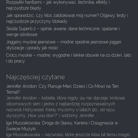
v
Rozpiętki hantlami – jak wykonywać, technika, efekty i
i
najczęstsze błędy
g
Jak sprawdzić, czy ktoś zablokował mój numer? Objawy, testy i
najczęstsze przyczyny blokady
a
Skoda Superb 2 – opinie, awarie, dane techniczne, spalanie i
t
wersje silnikowe
i
Joggery męskie jeansowe – modne spodnie jeansowe jogger,
stylizacje i porady jak nosić
o
Crocs męskie – modne, wygodne i lekkie obuwie na co dzień, lato
n
i do pracy
Najczęściej czytane
Jennifer Aniston: Czy Planuje Mieć Dzieci i Co Mówi na Ten
Temat?
Jennifer Aniston – kobieta, która nigdy się nie starzeje, królowa
sitcomowych serc i jedno z najbardziej rozpoznawalnych
nazwisk Hollywood. Kiedy myślimy o latach 90., od razu
słyszymy „How you doin’?” i widzimy Jennifer …
Iga Muszakowska: Droga do Sławy, Kariera i Osiągnięcia w
Świecie Muzyki
Iga Muszakowska – nazwisko, które jeszcze kilka lat temu mogło