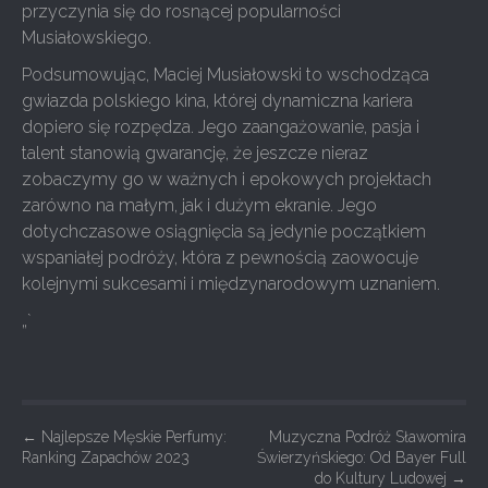
przyczynia się do rosnącej popularności
Musiałowskiego.
Podsumowując, Maciej Musiałowski to wschodząca
gwiazda polskiego kina, której dynamiczna kariera
dopiero się rozpędza. Jego zaangażowanie, pasja i
talent stanowią gwarancję, że jeszcze nieraz
zobaczymy go w ważnych i epokowych projektach
zarówno na małym, jak i dużym ekranie. Jego
dotychczasowe osiągnięcia są jedynie początkiem
wspaniałej podróży, która z pewnością zaowocuje
kolejnymi sukcesami i międzynarodowym uznaniem.
„`
P
←
Najlepsze Męskie Perfumy:
Muzyczna Podróż Sławomira
Ranking Zapachów 2023
Świerzyńskiego: Od Bayer Full
o
do Kultury Ludowej
→