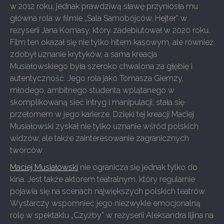
w 2012 roku, jednak prawdziwą sławę przyniosła mu
główna rola w filmie „Sala Samobójców. Hejter” w
reżyserii Jana Komasy, który zadebiutował w 2020 roku.
Film ten okazał się nie tylko hitem kasowym, ale również
zdobył uznanie krytyków, a sama kreacja
Musiałowskiego była szeroko chwalona za głębię i
autentyczność. Jego rola jako Tomasza Giemzy,
młodego, ambitnego studenta wplątanego w
skomplikowaną sieć intryg i manipulacji, stała się
przełomem w jego karierze. Dzięki tej kreacji Maciej
Musiałowski zyskał nie tylko uznanie wśród polskich
widzów, ale także zainteresowanie zagranicznych
twórców.
Maciej Musiałowski
nie ogranicza się jednak tylko do
kina. Jest także aktorem teatralnym, który regularnie
pojawia się na scenach największych polskich teatrów.
Wystarczy wspomnieć jego niezwykle emocjonalną
rolę w spektaklu „Czyżby” w reżyserii Aleksandra Iljina na