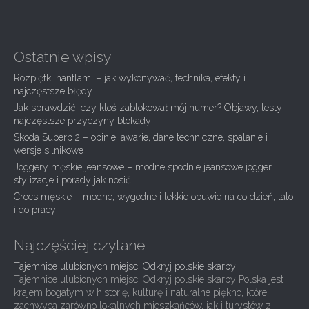
s
t
n
Ostatnie wpisy
a
Rozpiętki hantlami – jak wykonywać, technika, efekty i
v
najczęstsze błędy
i
Jak sprawdzić, czy ktoś zablokował mój numer? Objawy, testy i
g
najczęstsze przyczyny blokady
Skoda Superb 2 – opinie, awarie, dane techniczne, spalanie i
a
wersje silnikowe
t
Joggery męskie jeansowe – modne spodnie jeansowe jogger,
i
stylizacje i porady jak nosić
Crocs męskie – modne, wygodne i lekkie obuwie na co dzień, lato
o
i do pracy
n
Najczęściej czytane
Tajemnice ulubionych miejsc: Odkryj polskie skarby
Tajemnice ulubionych miejsc: Odkryj polskie skarby Polska jest
krajem bogatym w historię, kulturę i naturalne piękno, które
zachwyca zarówno lokalnych mieszkańców, jak i turystów z