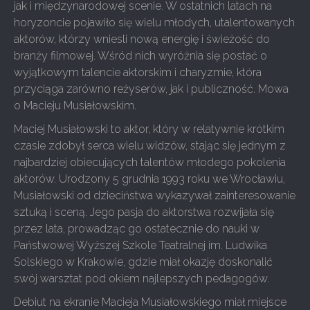
jak i międzynarodowej scenie. W ostatnich latach na
horyzoncie pojawiło się wielu młodych, utalentowanych
aktorów, którzy wniesli nową energię i świeżość do
branży filmowej. Wśród nich wyróżnia się postać o
wyjątkowym talencie aktorskim i charyzmie, która
przyciąga zarówno reżyserów, jak i publiczność. Mowa
o Macieju Musiałowskim.
Maciej Musiałowski to aktor, który w relatywnie krótkim
czasie zdobył serca wielu widzów, stając się jednym z
najbardziej obiecujących talentów młodego pokolenia
aktorów. Urodzony 5 grudnia 1993 roku we Wrocławiu,
Musiałowski od dzieciństwa wykazywał zainteresowanie
sztuką i sceną. Jego pasja do aktorstwa rozwijała się
przez lata, prowadząc go ostatecznie do nauki w
Państwowej Wyższej Szkole Teatralnej im. Ludwika
Solskiego w Krakowie, gdzie miał okazję doskonalić
swój warsztat pod okiem najlepszych pedagogów.
Debiut na ekranie Macieja Musiałowskiego miał miejsce