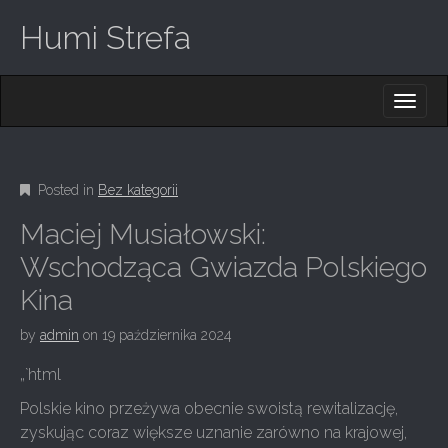
Humi Strefa
M
S
K
A
I
I
P
T
N
O
Posted in
Bez kategorii
M
C
O
E
Maciej Musiałowski:
N
N
T
Wschodząca Gwiazda Polskiego
E
U
Kina
N
T
by
admin
on
19 października 2024
„`html
Polskie kino przeżywa obecnie swoistą rewitalizację,
zyskując coraz większe uznanie zarówno na krajowej,