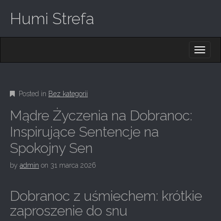
Humi Strefa
M
S
K
A
I
I
P
T
N
O
Posted in
Bez kategorii
M
C
O
E
Mądre Życzenia na Dobranoc:
N
N
T
Inspirujące Sentencje na
E
U
Spokojny Sen
N
T
by
admin
on
31 marca 2026
Dobranoc z uśmiechem: krótkie
zaproszenie do snu