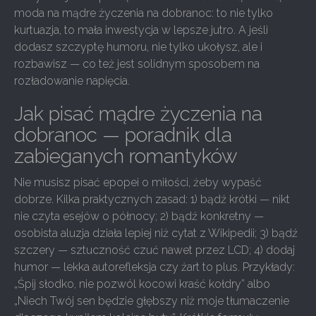
moda na mądre życzenia na dobranoc: to nie tylko
kurtuazja, to mała inwestycja w lepsze jutro. A jeśli
dodasz szczyptę humoru, nie tylko ukołysz, ale i
rozbawisz — co też jest solidnym sposobem na
rozładowanie napięcia.
Jak pisać mądre życzenia na
dobranoc — poradnik dla
zabieganych romantyków
Nie musisz pisać epopei o miłości, żeby wypaść
dobrze. Kilka praktycznych zasad: 1) bądź krótki — nikt
nie czyta esejów o północy; 2) bądź konkretny —
osobista aluzja działa lepiej niż cytat z Wikipedii; 3) bądź
szczery — sztuczność czuć nawet przez LCD; 4) dodaj
humor — lekka autorefleksja czy żart to plus. Przykłady:
„Śpij słodko, nie pozwól kocowi kraść kołdry” albo
„Niech Twój sen będzie głębszy niż moje tłumaczenie