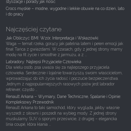
i
stylizacje i porady jak nosić
Crocs męskie – modne, wygodne i lekkie obuwie na co dzień, lato
o
i do pracy
n
Najczęściej czytane
Jak Obliczyć BMI: Wzór, Interpretacja i Wskazówki
Waga — temat rzeka, gorący jak patelnia latem i pełen emocji jak
finał Tańca z gwiazdami. W czasach, gdy z jednej strony mamy
modę na fit życie i smoothie z jarmużu, a z …
Labradory: Najlepsi Przyjaciele Człowieka
Dla wielu osób, psa uważa się za najlepszego przyjaciela
człowieka. Serdecznie i lojalnie towarzyszą swoim właścicielom,
wprowadzając do ich życia radość i poczucie bezpieczeństwa.
Jednym z najpopularniejszych rasowych psów jest labrador
retriever, często …
Renault Arkana – Wymiary, Dane Techniczne, Spalanie i Opinie:
Kompleksowy Przewodnik
Renault Arkana to taki samochód, który wygląda, jakby właśnie
wyszedł z siłowni i poszedł na wybieg mody. Z jednej strony
muskularny SUV o sporym prześwicie, z drugiej – elegancka
linia coupé, która kłania …