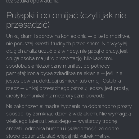
też sztuka opowiadania.
Pułapki i co omijać (czyli jak nie
przesadzić)
Unikaj dram i sporów na koniec dnia — o ile to możliwe,
nie poruszaj kwestii trudnych przed snem. Nie wysyłaj
długich analiz uczuć o 2 w nocy, nie gadaj o pracy, jeśli
druga osoba ma jutro prezentację. Nie każdemu
spodoba się filozoficzny manifest po północy. I
pamiętaj: ironia bywa zdradliwa na ekranie — jeśli nie
jesteś pewien, dokładaj uśmiech lub emoji. Ostatnia
rzecz — unikaj przesadnego patosu; lepszy jest prosty,
ciepły komunikat niż metaforyczna powódź.
Na zakończenie: mądre życzenia na dobranoc to prosty
sposób, by zamknąć dzień z wdziękiem. Nie wymagają
wielkiego talentu literackiego — wystarczy trochę
empatii, odrobina humoru i świadomość, że dobre
słowo potrafi zdziałać więcej niż kubek melisy.