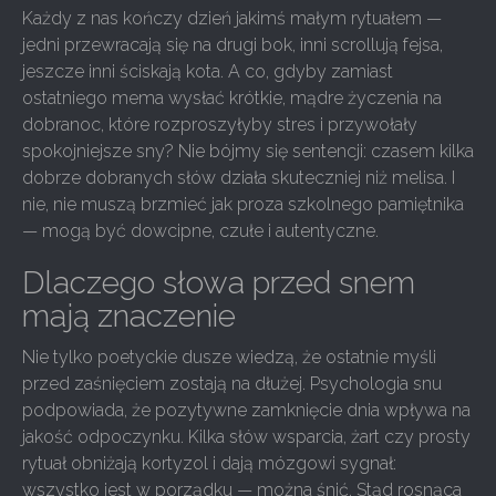
Każdy z nas kończy dzień jakimś małym rytuałem —
jedni przewracają się na drugi bok, inni scrollują fejsa,
jeszcze inni ściskają kota. A co, gdyby zamiast
ostatniego mema wysłać krótkie, mądre życzenia na
dobranoc, które rozproszyłyby stres i przywołały
spokojniejsze sny? Nie bójmy się sentencji: czasem kilka
dobrze dobranych słów działa skuteczniej niż melisa. I
nie, nie muszą brzmieć jak proza szkolnego pamiętnika
— mogą być dowcipne, czułe i autentyczne.
Dlaczego słowa przed snem
mają znaczenie
Nie tylko poetyckie dusze wiedzą, że ostatnie myśli
przed zaśnięciem zostają na dłużej. Psychologia snu
podpowiada, że pozytywne zamknięcie dnia wpływa na
jakość odpoczynku. Kilka słów wsparcia, żart czy prosty
rytuał obniżają kortyzol i dają mózgowi sygnał:
wszystko jest w porządku — można śnić. Stąd rosnąca