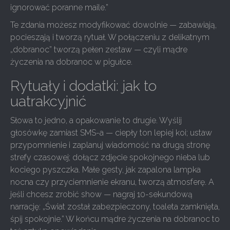
ignorować poranne maile.”
Te zdania możesz modyfikować dowolnie — zabawiają,
pocieszają i tworzą rytuał. W połączeniu z delikatnym
„dobranoc” tworzą pełen zestaw — czyli mądre
życzenia na dobranoc w pigułce.
Rytuały i dodatki: jak to
uatrakcyjnić
Słowa to jedno, a opakowanie to drugie. Wyślij
głosówkę zamiast SMS-a — ciepły ton lepiej koi; ustaw
przypomnienie i zaplanuj wiadomość na drugą stronę
strefy czasowej; dołącz zdjęcie spokojnego nieba lub
kociego pyszczka. Małe gesty, jak zapalona lampka
nocna czy przyciemnienie ekranu, tworzą atmosferę. A
jeśli chcesz zrobić show — nagraj 10-sekundową
narrację: „Świat został zabezpieczony, toaleta zamknięta,
śpij spokojnie.” W końcu mądre życzenia na dobranoc to