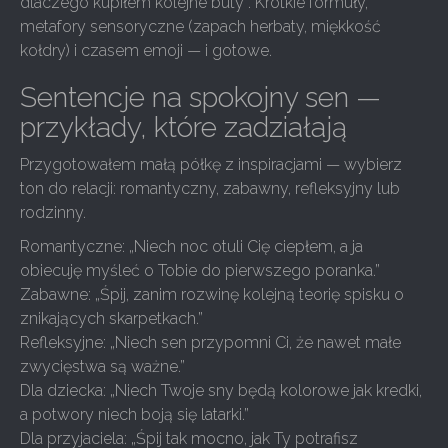
dlaczego kupiłem kolejne buty”. Krótkie formuły,
metafory sensoryczne (zapach herbaty, miękkość
kołdry) i czasem emoji — i gotowe.
Sentencje na spokojny sen —
przykłady, które zadziałają
Przygotowałem małą półkę z inspiracjami — wybierz
ton do relacji: romantyczny, zabawny, refleksyjny lub
rodzinny.
Romantyczne: „Niech noc otuli Cię ciepłem, a ja
obiecuję myśleć o Tobie do pierwszego poranka.”
Zabawne: „Śpij, zanim rozwinę kolejną teorię spisku o
znikających skarpetkach.”
Refleksyjne: „Niech sen przypomni Ci, że nawet małe
zwycięstwa są ważne.”
Dla dziecka: „Niech Twoje sny będą kolorowe jak kredki,
a potwory niech boją się latarki.”
Dla przyjaciela: „Śpij tak mocno, jak Ty potrafisz