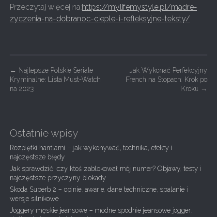
Przeczytaj więcej na:
https://mylifemystyle.pl/madre-
zyczenia-na-dobranoc-cieple-i-refleksyjne-teksty/
P
←
Najlepsze Polskie Seriale
Jak Wykonać Perfekcyjny
Kryminalne: Lista Must-Watch
French na Stopach: Krok po
o
na 2023
Kroku
→
s
t
n
Ostatnie wpisy
a
Rozpiętki hantlami – jak wykonywać, technika, efekty i
v
najczęstsze błędy
i
Jak sprawdzić, czy ktoś zablokował mój numer? Objawy, testy i
g
najczęstsze przyczyny blokady
Skoda Superb 2 – opinie, awarie, dane techniczne, spalanie i
a
wersje silnikowe
t
Joggery męskie jeansowe – modne spodnie jeansowe jogger,