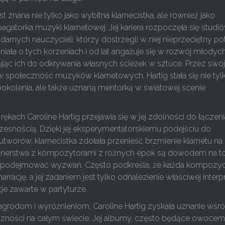
est znana nie tylko jako wybitna klarnecistka, ale również jako
pagatorka muzyki klarnetowej. Jej kariera rozpoczęła się stud
darnych nauczycieli, którzy dostrzegli w niej nieprzeciętny pot
niała o tych korzeniach i od lat angażuje się w rozwój młodyc
ując ich do odkrywania własnych ścieżek w sztuce. Przez swo
 społeczność muzyków klarnetowych, Hartig stała się nie tyl
okolenia, ale także uznaną mentorką w światowej scenie
rękach Caroline Hartig przejawia się w jej zdolności do łączen
zesnością. Dzięki jej eksperymentatorskiemu podejściu do
tworów, klarnecistka zdołała przenieść brzmienie klarnetu n
rtnerstwa z kompozytorami z różnych epok są dowodem na to
się podejmować wyzwań. Często podkreśla, że każda kompozyc
arrację, a jej zadaniem jest tylko odnalezienie właściwej interpr
e zawarte w partyturze.
agrodom i wyróżnieniom, Caroline Hartig zyskała uznanie wśr
iczności na całym świecie. Jej albumy, często będące owoce