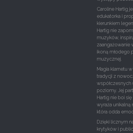
Caroline Hartig j
edukatorka i pro
kierunkiem legen
Hartig nie zapom
muzyków, inspir
zaangażowanie w
ikoną młodego p
muzycznej.
Magia klarnetu w 
tradycji z nowoc
współczesnych u
poziomy. Jej pa
Hartig nie boi 
wyraża unikalną n
która odda emocj
Dzięki licznym n
krytyków i publ