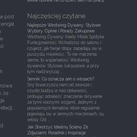
lekkie obuwie na co dzień, lato i do pracy
Najczęściej czytane
iów pod
encjał.
Najlepsze Westwing Dywany: Stylowe
h
Wybory, Opinie i Porady Zakupowe
Westwing Dywany: Kiedy Moda Spotyka
je
Funkcjonalność Wchodzisz do salonu i
ko
czujesz, jak twoje stopy zapadają się w
puszystą miękkość. To nie marzenia
senne, to wspaniałość Westwing
dywanów. Stylowe, luksusowe, a przy
ia
tym nadzwyczaj …
Sennik: Co oznacza sen o włosach?
Sny towarzyszą nam od zawsze i
a nowe
często budzą w nas ciekawość,
, że
próbując odnaleźć znaczenie skrywane
ja
za tymi nocnymi wizjami. Jednym z
etacji,
popularnych tematów, które regularnie
pojawiają się w sennych marzeniach, są
włosy. Od …
ód
Jak Stworzyć Idealną Ścianę Ze
m
Zdjęciami: Poradnik i Inspiracje