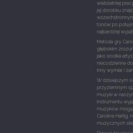
wieloletniej pra
jej dorobku znaj
wszechstronnym 
tonów po potężn
najbardziej wyją
Metoda gry Carol
głębokim zrozumie
jako środka artys
niecodzienne do
inny wymiar i za
W dzisiejszym św
przyziemnym spra
muzyki w naszym
instrumentu wyj
muzyków mogą od
Caroline Hartig,
muzycznych skarb