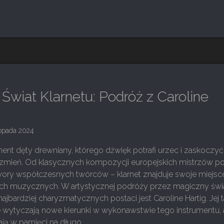
Świat Klarnetu: Podróż z Caroline
topada 2024
ument dęty drewniany, którego dźwięk potrafi urzec i zaskoczy
rzmień. Od klasycznych kompozycji europejskich mistrzów p
ry współczesnych twórców – klarnet znajduje swoje miejsc
ch muzycznych. W artystycznej podróży przez magiczny świ
najbardziej charyzmatycznych postaci jest Caroline Hartig. Jej ta
wytyczają nowe kierunki w wykonawstwie tego instrumentu, a
ją w pamięci na długo.