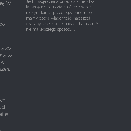
Jeśli Twoja ściana przez ostatnie kilka
nej. W
lat smętnie patrzyła na Ciebie w bieli
niczym kartka przed egzaminem, to
h
mamy dobrą wiadomość: nadszedł
 co
czas, by wreszcie jej nadać charakter! A
nie ma lepszego sposobu …
 tylko
rty to
ę w
szeń.
ych
ach
pełną