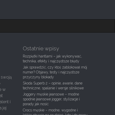
Ostatnie wpisy
Rozpiętki hantlami – jak wykonywać,
technika, efekty i najczęstsze błędy
Jak sprawdzić, czy ktoś zablokował mój
numer? Objawy, testy i najczęstsze
ć swoją
przyczyny blokady
o
Skoda Superb 2 – opinie, awarie, dane
techniczne, spalanie i wersje silnikowe
e w
Joggery męskie jeansowe – modne
at
spodnie jeansowe jogger, stylizacje i
lent i
porady jak nosić
 jej
Crocs męskie – modne, wygodne i