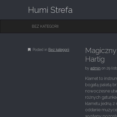
Humi Strefa
M
S
BEZ KATEGORII
K
A
I
I
P
T
N
O
Magiczny 
Posted in
Bez kategorii
M
C
O
Hartig
E
N
N
T
by
admin
on
29 lis
E
U
N
Klarnet to instr
T
bogatą paletą b
nowoczesne utwo
różnych gatunka
klarnetu jedną z 
oddanie muzyce 
występy pozosta