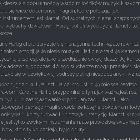
cy, cieszą się popularnością wśród miłośników muzyki klasycz
duje się wiele docenianych nagrań, które pokazują, jak
instrumentem jest klarnet. Od subtelnych, niemal szeptanyc
e wybuchy dźwięków – Hartig potrafi wydobyć z klarnetu to,
tkowe.
ine Hartig charakteryzuje się nienaganną techniką, ale również
niem emocji, jakie niesie muzyka. Hartig nie traktuje klarnetu
tycznej ekspresji, ale jako przedłużenie swojej duszy. Jej konce
świadczenie, podczas którego słuchacze mogą przenieść si
nurzyć się w dźwiękowej podróży pełnej niespodzianek i wzru
iecie, gdzie kultura i sztuka często ustępują miejsca bardziej
wom, Caroline Hartig przypomina o tym, jak ważna jest rola
 życiu. Jej zaangażowanie w popularyzację klarnetu jako
ątkowego i pełnego magii sprawia, że kolejne pokolenia młod
krywać i kontynuować tę niezwykłą tradycję. Klarnet, w ręk
 nie jest tylko zwykłym instrumentem, ale prawdziwą skrzynią 
ów, które tylko czekają, by je odkryć.