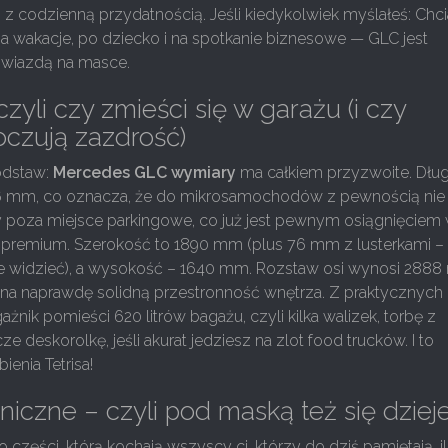
s z codzienną przydatnością. Jeśli kiedykolwiek myślałeś: Ch
na wakacje, po dziecko i na spotkanie biznesowe — GLC jest
gwiazdą na masce.
zyli czy zmieści się w garażu (i czy
oczują zazdrość)
odstaw:
Mercedes GLC wymiary
ma całkiem przyzwoite. Dłu
6 mm, co oznacza, że do mikrosamochodów z pewnością nie
czy poza miejsce parkingowe, co już jest pewnym osiągnięciem
premium. Szerokość to 1890 mm (plus 76 mm z lusterkami –
ze widzieć), a wysokość – 1640 mm. Rozstaw osi wynosi 288
ę na naprawdę solidną przestronność wnętrza. Z praktycznych
żnik pomieści 620 litrów bagażu, czyli kilka walizek, torbę z
ze deskorolkę, jeśli akurat jedziesz na zlot food trucków. I to
ienia Tetrisa!
iczne – czyli pod maską też się dziej
części, którą kochają wszyscy ci, którzy do dziś pamiętają, il