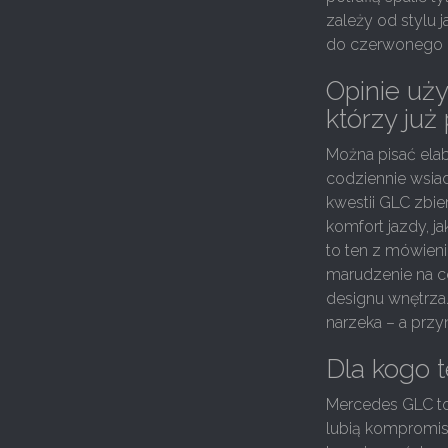
zależy od stylu j
do czerwonego po
Opinie uży
którzy już 
Można pisać elabo
codziennie wsiad
kwestii GLC zbi
komfort jazdy, j
to ten z mówien
marudzenie na c
designu wnętrza.
narzeka – a przyn
Dla kogo 
Mercedes GLC to 
lubią kompromisó