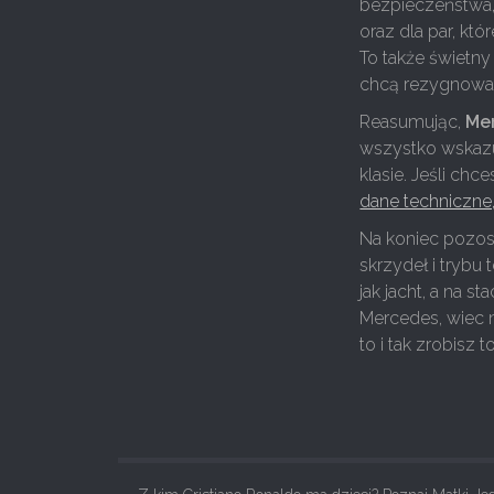
bezpieczeństwa, 
oraz dla par, kt
To także świetny
chcą rezygnować
Reasumując,
Mer
wszystko wskazuj
klasie. Jeśli ch
dane techniczne,
Na koniec pozost
skrzydeł i trybu 
jak jacht, a na s
Mercedes, wiec n
to i tak zrobisz t