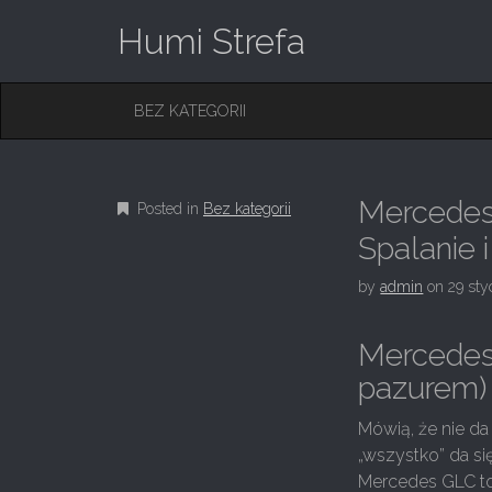
Humi Strefa
M
S
BEZ KATEGORII
K
A
I
I
P
T
N
O
Mercedes
Posted in
Bez kategorii
M
C
O
Spalanie 
E
N
N
T
by
admin
on
29 st
E
U
N
T
Mercedes 
pazurem)
Mówią, że nie d
„wszystko” da si
Mercedes GLC to