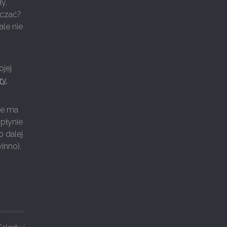
y,
iczać?
ale nie
ojej
y,
ie ma
 płynie
o dalej
inno),