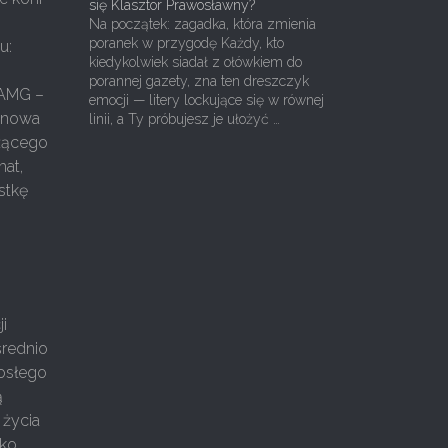
się Klasztor Prawosławny?
Na początek: zagadka, która zmienia
poranek w przygodę Każdy, kto
u:
kiedykolwiek siadał z ołówkiem do
porannej gazety, zna ten dreszczyk
 AMG –
emocji — litery lockujące się w równej
ynowa
linii, a Ty próbujesz je ułożyć …
ażącego
mat,
stkę
i
średnio
rosłego
ą
 życia
tko