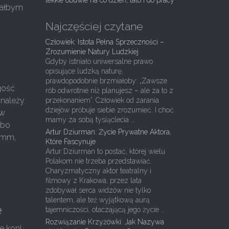
lekkie obuwie na co dzień, lato i do pracy
ciałbym
Najczęściej czytane
Człowiek: Istota Pełna Sprzeczności –
Zrozumienie Natury Ludzkiej
Gdyby istniało uniwersalne prawo
opisujące ludzką naturę,
prawdopodobnie brzmiałoby: „Zawsze
gość
rób odwrotnie niż planujesz – ale za to z
 należy
przekonaniem”. Człowiek od zarania
dziejów próbuje siebie zrozumieć. I choć
 w
mamy za sobą tysiąclecia …
 bo
Artur Dziurman: Życie Prywatne Aktora,
8 mm,
Które Fascynuje
Artur Dziurman to postać, której wielu
Polakom nie trzeba przedstawiać.
Charyzmatyczny aktor teatralny i
filmowy z Krakowa, przez lata
zdobywał serca widzów nie tylko
talentem, ale też wyjątkową aurą
e
tajemniczości, otaczającą jego życie …
Rozwiązanie Krzyżówki: Jak Nazywa
e koni