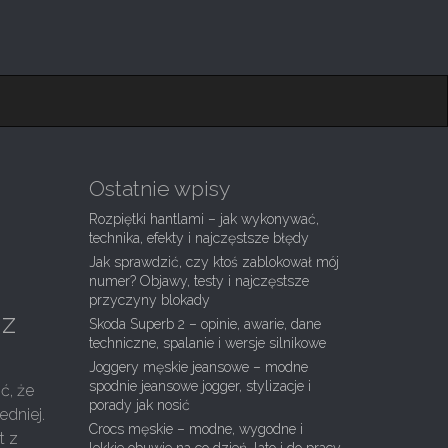
Ostatnie wpisy
Rozpiętki hantlami – jak wykonywać,
technika, efekty i najczęstsze błędy
Jak sprawdzić, czy ktoś zablokował mój
numer? Objawy, testy i najczęstsze
przyczyny blokady
 z
Skoda Superb 2 – opinie, awarie, dane
techniczne, spalanie i wersje silnikowe
Joggery męskie jeansowe – modne
spodnie jeansowe jogger, stylizacje i
ć, że
porady jak nosić
edniej.
Crocs męskie – modne, wygodne i
t z