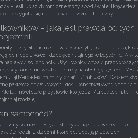
azdy – jeśli lubisz dynamiczne starty spod świateł i kręcenie sil
la, przygotuj się na odpowiedni wzrost tej liczby.
tkowników – jaka jest prawda od tych,
pojeździli
raty i testy, ale nic nie mówi o aucie tyle, co opinie ludzi, któ
ają do niego z kawą i dziecięcą hulajnogą w bagażniku. A w te
era naprawdę solidne noty. Użytkownicy chwalą przede wszys
akość wykończenia wnętrza i intuicyjną obsługę systemu MBUX
iem „Hej Mercedes, mam zły dzień”). Z minusów? Czasem sły
enę pakietów dodatkowych i dość konserwatywne podejście
 Ale jak mówi stare przysłowie: kto jeździ Mercedesem, ten ni
ajmniej rzadziej.
ten samochód?
idealny kompan dla tych, którzy cenią sobie wszechstronność
w. Dla rodzin z dziećmi, które potrzebują przestrzeni i