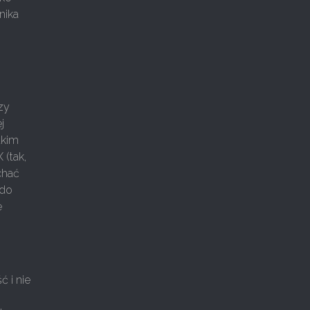
nika
rzy
j
tkim
 (tak,
chać
 do
e
 i nie