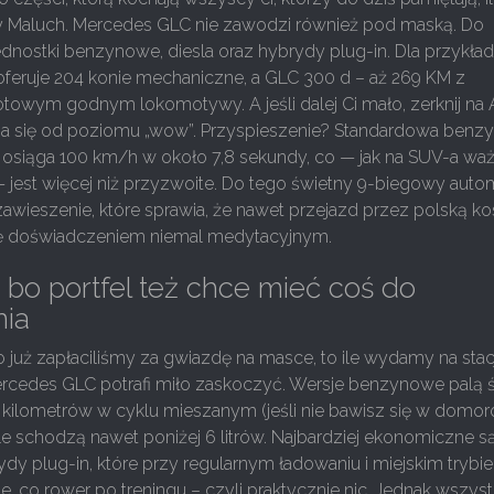
zy Maluch. Mercedes GLC nie zawodzi również pod maską. Do
nostki benzynowe, diesla oraz hybrydy plug-in. Dla przykład
oferuje 204 konie mechaniczne, a GLC 300 d – aż 269 KM z
wym godnym lokomotywy. A jeśli dalej Ci mało, zerknij na
a się od poziomu „wow”. Przyspieszenie? Standardowa benz
e osiąga 100 km/h w około 7,8 sekundy, co — jak na SUV-a w
 jest więcej niż przyzwoite. Do tego świetny 9-biegowy auto
awieszenie, które sprawia, że nawet przejazd przez polską ko
ię doświadczeniem niemal medytacyjnym.
 bo portfel też chce mieć coś do
nia
 już zapłaciliśmy za gwiazdę na masce, to ile wydamy na stacj
cedes GLC potrafi miło zaskoczyć. Wersje benzynowe palą 
0 kilometrów w cyklu mieszanym (jeśli nie bawisz się w domo
sle schodzą nawet poniżej 6 litrów. Najbardziej ekonomiczne s
dy plug-in, które przy regularnym ładowaniu i miejskim trybie
yle, co rower po treningu – czyli praktycznie nic. Jednak wszys