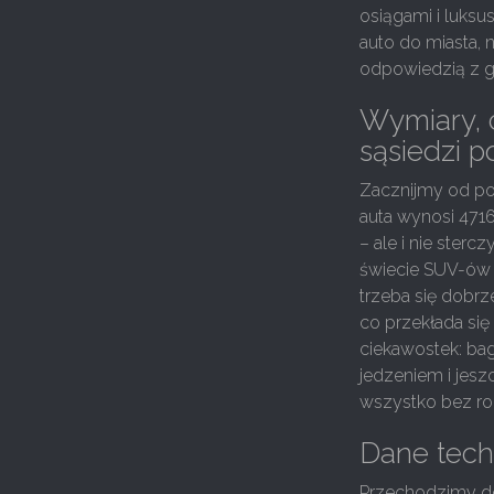
osiągami i luksu
auto do miasta, 
odpowiedzią z 
Wymiary, c
sąsiedzi p
Zacznijmy od p
auta wynosi 471
– ale i nie ster
świecie SUV-ów 
trzeba się dobr
co przekłada si
ciekawostek: baga
jedzeniem i jeszc
wszystko bez rob
Dane techn
Przechodzimy do 