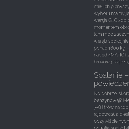
miał ich pierws
wyboru mamy jed
wersja GLC 200 
momentem obroto
tam moc zaczyn
wersja spokojni
ponad 1800 kg —
napęd 4MATIC i z
brukową staje s
Spalanie –
powiedze
No dobrze, skoro
benzynowej? Mer
7-8 litrów na 10
rajdowca), a die
oczywiście hybry
potrafią spalić t