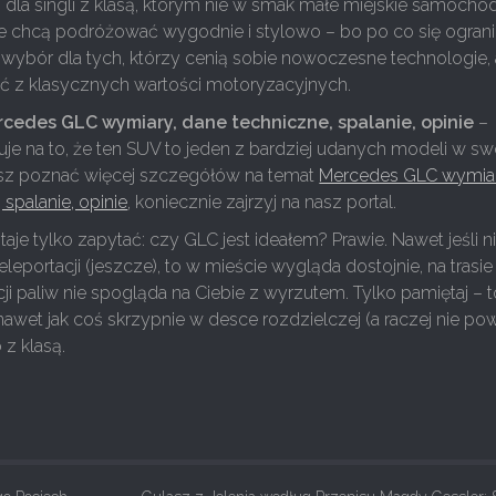
dla singli z klasą, którym nie w smak małe miejskie samochod
óre chcą podróżować wygodnie i stylowo – bo po co się ogran
 wybór dla tych, którzy cenią sobie nowoczesne technologie, 
 z klasycznych wartości motoryzacyjnych.
cedes GLC wymiary, dane techniczne, spalanie, opinie
–
e na to, że ten SUV to jeden z bardziej udanych modeli w sw
cesz poznać więcej szczegółów na temat
Mercedes GLC wymiar
 spalanie, opinie
, koniecznie zajrzyj na nasz portal.
aje tylko zapytać: czy GLC jest ideałem? Prawie. Nawet jeśli n
teleportacji (jeszcze), to w mieście wygląda dostojnie, na trasie
tacji paliw nie spogląda na Ciebie z wyrzutem. Tylko pamiętaj – t
awet jak coś skrzypnie w desce rozdzielczej (a raczej nie pow
o z klasą.