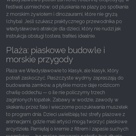
festiwal uśmiechów: od pluskania na plaży po spotkania
z morskim żywiołem i dinozaurami, które nie gryzą
(chyba). Jeśli szukasz praktycznego przewodnika po
władysławowo atrakcje dla dzieci, który nie nudzi jak
instrukcja obsługi tostera, trafiłeś idealnie.
Plaża: piaskowe budowle i
morskie przygody
Plaża we Władysławowie to klasyk, ale klasyk, który
potrafi zaskoczyć. Piaszczyste wydmy zapraszają do
budowania zamków, a płytkie morze daje rodzicom
chwilę oddechu — o ile nie policzymy trzech
zaginionych łopatek. Zabawy w wodzie, zawody w
skakaniu przez fale i wieczorne poszukiwania muszelek
to program dnia. Dzieci uwielbiają też strefy plażowe z
animacjami, gdzie mali artyści mogą tworzyć piaskowe
arcydzieła. Pamiętaj o kremie z filtrem i zapasie suchych