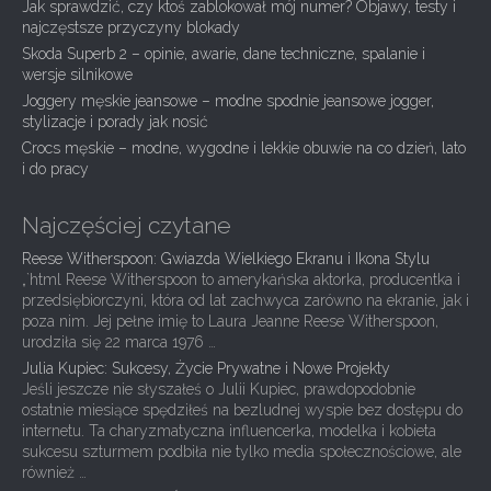
i
Jak sprawdzić, czy ktoś zablokował mój numer? Objawy, testy i
g
najczęstsze przyczyny blokady
Skoda Superb 2 – opinie, awarie, dane techniczne, spalanie i
a
wersje silnikowe
t
Joggery męskie jeansowe – modne spodnie jeansowe jogger,
i
stylizacje i porady jak nosić
Crocs męskie – modne, wygodne i lekkie obuwie na co dzień, lato
o
i do pracy
n
Najczęściej czytane
Reese Witherspoon: Gwiazda Wielkiego Ekranu i Ikona Stylu
„`html Reese Witherspoon to amerykańska aktorka, producentka i
przedsiębiorczyni, która od lat zachwyca zarówno na ekranie, jak i
poza nim. Jej pełne imię to Laura Jeanne Reese Witherspoon,
urodziła się 22 marca 1976 …
Julia Kupiec: Sukcesy, Życie Prywatne i Nowe Projekty
Jeśli jeszcze nie słyszałeś o Julii Kupiec, prawdopodobnie
ostatnie miesiące spędziłeś na bezludnej wyspie bez dostępu do
internetu. Ta charyzmatyczna influencerka, modelka i kobieta
sukcesu szturmem podbiła nie tylko media społecznościowe, ale
również …