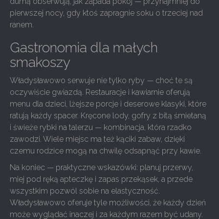
dumą obserwują, jak zapada pokój — przynajmniej do
pierwszej nocy, gdy ktoś zapragnie soku o trzeciej nad
ranem.
Gastronomia dla małych
smakoszy
Władysławowo serwuje nie tylko ryby — choć te są
oczywiście gwiazdą. Restauracje i kawiarnie oferują
menu dla dzieci, lżejsze porcje i deserowe klasyki, które
ratują każdy spacer. Kręcone lody, gofry z bitą śmietaną
i świeże rybki na talerzu — kombinacja, która rzadko
zawodzi. Wiele miejsc ma też kąciki zabaw, dzięki
czemu rodzice mogą na chwilę odsapnąć przy kawie.
Na koniec — praktyczne wskazówki: planuj przerwy,
miej pod ręką apteczkę i zapas przekąsek, a przede
wszystkim pozwól sobie na elastyczność.
Władysławowo oferuje tyle możliwości, że każdy dzień
może wyglądać inaczej i za każdym razem być udany.