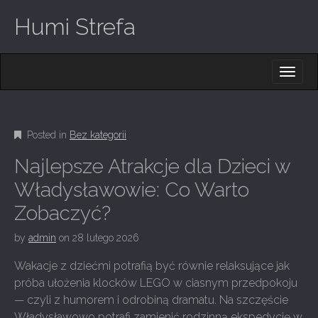
Humi Strefa
M
S
K
A
I
I
P
T
N
O
Posted in
Bez kategorii
M
C
O
E
Najlepsze Atrakcje dla Dzieci w
N
N
T
Władysławowie: Co Warto
E
U
Zobaczyć?
N
T
by
admin
on
28 lutego 2026
Wakacje z dziećmi potrafią być równie relaksujące jak
próba ułożenia klocków LEGO w ciasnym przedpokoju
— czyli z humorem i odrobiną dramatu. Na szczęście
Władysławowo potrafi zamienić rodzinną ekspedycję w