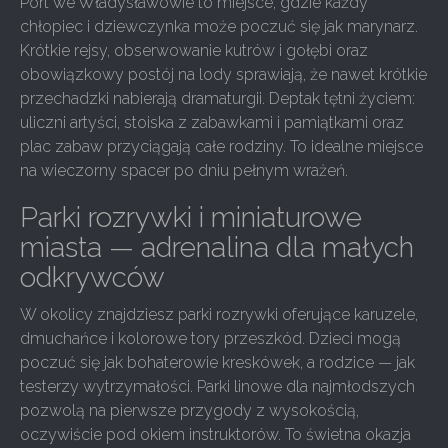
Port we Władysławowie to miejsce, gdzie każdy
chłopiec i dziewczynka może poczuć się jak marynarz.
Krótkie rejsy, obserwowanie kutrów i gołębi oraz
obowiązkowy postój na lody sprawiają, że nawet krótkie
przechadzki nabierają dramaturgii. Deptak tętni życiem:
uliczni artyści, stoiska z zabawkami i pamiątkami oraz
plac zabaw przyciągają całe rodziny. To idealne miejsce
na wieczorny spacer po dniu pełnym wrażeń.
Parki rozrywki i miniaturowe
miasta — adrenalina dla małych
odkrywców
W okolicy znajdziesz parki rozrywki oferujące karuzele,
dmuchańce i kolorowe tory przeszkód. Dzieci mogą
poczuć się jak bohaterowie kreskówek, a rodzice — jak
testerzy wytrzymałości. Parki linowe dla najmłodszych
pozwolą na pierwsze przygody z wysokością,
oczywiście pod okiem instruktorów. To świetna okazja