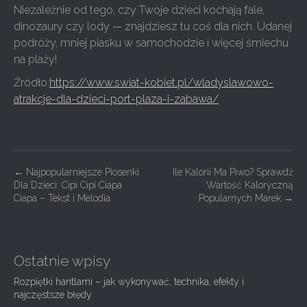
Niezależnie od tego, czy Twoje dzieci kochają fale,
dinozaury czy lody — znajdziesz tu coś dla nich. Udanej
podróży, mniej piasku w samochodzie i więcej śmiechu
na plaży!
Źródło:
https://www.swiat-kobiet.pl/wladyslawowo-
atrakcje-dla-dzieci-port-plaza-i-zabawa/
P
←
Najpopularniejsze Piosenki
Ile Kalorii Ma Piwo? Sprawdź
Dla Dzieci: Cipi Cipi Ciapa
Wartość Kaloryczną
o
Ciapa – Tekst i Melodia
Popularnych Marek
→
s
t
n
Ostatnie wpisy
a
Rozpiętki hantlami – jak wykonywać, technika, efekty i
v
najczęstsze błędy