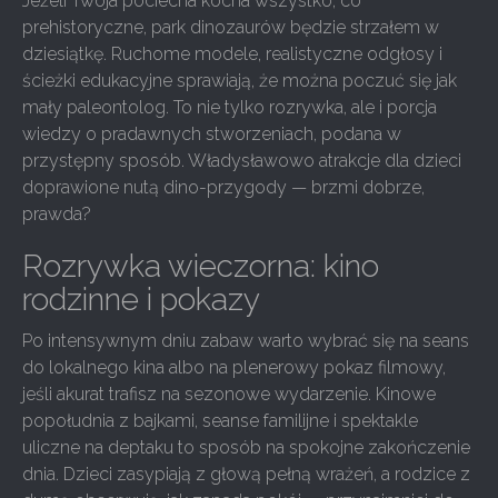
Jeżeli Twoja pociecha kocha wszystko, co
prehistoryczne, park dinozaurów będzie strzałem w
dziesiątkę. Ruchome modele, realistyczne odgłosy i
ścieżki edukacyjne sprawiają, że można poczuć się jak
mały paleontolog. To nie tylko rozrywka, ale i porcja
wiedzy o pradawnych stworzeniach, podana w
przystępny sposób. Władysławowo atrakcje dla dzieci
doprawione nutą dino-przygody — brzmi dobrze,
prawda?
Rozrywka wieczorna: kino
rodzinne i pokazy
Po intensywnym dniu zabaw warto wybrać się na seans
do lokalnego kina albo na plenerowy pokaz filmowy,
jeśli akurat trafisz na sezonowe wydarzenie. Kinowe
popołudnia z bajkami, seanse familijne i spektakle
uliczne na deptaku to sposób na spokojne zakończenie
dnia. Dzieci zasypiają z głową pełną wrażeń, a rodzice z