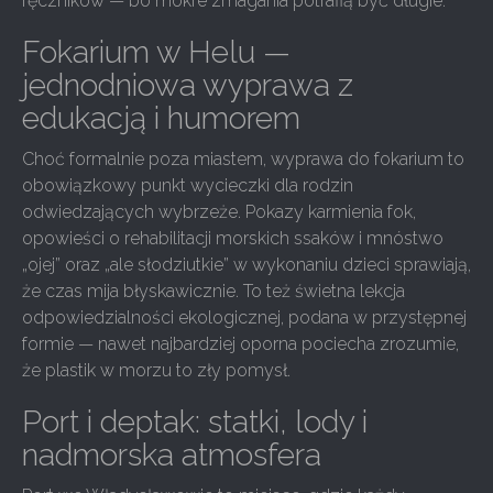
ręczników — bo mokre zmagania potrafią być długie.
Fokarium w Helu —
jednodniowa wyprawa z
edukacją i humorem
Choć formalnie poza miastem, wyprawa do fokarium to
obowiązkowy punkt wycieczki dla rodzin
odwiedzających wybrzeże. Pokazy karmienia fok,
opowieści o rehabilitacji morskich ssaków i mnóstwo
„ojej” oraz „ale słodziutkie” w wykonaniu dzieci sprawiają,
że czas mija błyskawicznie. To też świetna lekcja
odpowiedzialności ekologicznej, podana w przystępnej
formie — nawet najbardziej oporna pociecha zrozumie,
że plastik w morzu to zły pomysł.
Port i deptak: statki, lody i
nadmorska atmosfera