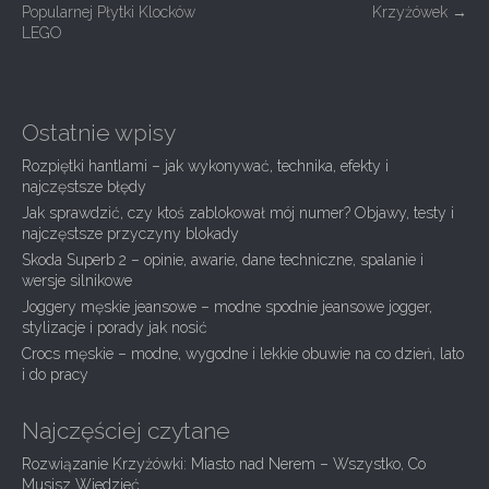
o
Popularnej Płytki Klocków
Krzyżówek
→
s
LEGO
t
n
a
Ostatnie wpisy
v
Rozpiętki hantlami – jak wykonywać, technika, efekty i
i
najczęstsze błędy
g
Jak sprawdzić, czy ktoś zablokował mój numer? Objawy, testy i
najczęstsze przyczyny blokady
a
Skoda Superb 2 – opinie, awarie, dane techniczne, spalanie i
t
wersje silnikowe
i
Joggery męskie jeansowe – modne spodnie jeansowe jogger,
stylizacje i porady jak nosić
o
Crocs męskie – modne, wygodne i lekkie obuwie na co dzień, lato
n
i do pracy
Najczęściej czytane
Rozwiązanie Krzyżówki: Miasto nad Nerem – Wszystko, Co
Musisz Wiedzieć