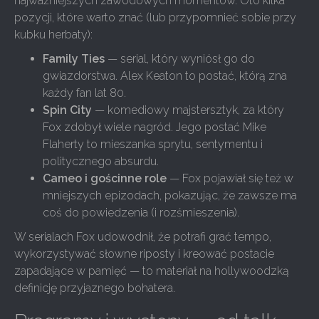
najważniejszych zawodowych momentów. Oto kilka
pozycji, które warto znać (lub przypomnieć sobie przy
kubku herbaty):
Family Ties
— serial, który wyniósł go do
gwiazdorstwa. Alex Keaton to postać, którą zna
każdy fan lat 80.
Spin City
— komediowy majstersztyk, za który
Fox zdobył wiele nagród. Jego postać Mike
Flaherty to mieszanka sprytu, sentymentu i
politycznego absurdu.
Cameo i gościnne role
— Fox pojawiał się też w
mniejszych epizodach, pokazując, że zawsze ma
coś do powiedzenia (i rozśmieszenia).
W serialach Fox udowodnił, że potrafi grać tempo,
wykorzystywać słowne riposty i kreować postacie
zapadające w pamięć — to materiał na hollywoodzką
definicję przyjaznego bohatera.