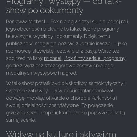
Programy i występy — od talk-
show po dokumenty
Ponieważ Michael J. Fox nie ograniczył się do jednej roli,
jego obecność na ekranie to także liczne programy
telewizyjne, wywiady i dokumenty. Dzięki temu
publiczność mogła go poznać zupełnie inaczej — jako
rozmówcę, aktywistę i człowieka z pasją. Warto też
spojrzeć na listę:
michael j. fox filmy seriale i programy
,
gdzie znajdziesz szczegółowe zestawienie jego
medialnych występów i nagród.
W talk-show potrafił być błyskotliwy, samokrytyczny i
szczerze zabawny — a w dokumentach pokazał
odwagę, mówiąc otwarcie o chorobie Parkinsona i
swojej działalności charytatywnej. To połączenie
gwiazdorstwa i empatii, które rzadko pojawia się na tej
samej scenie.
Wpływ na kulturę i aktywizm