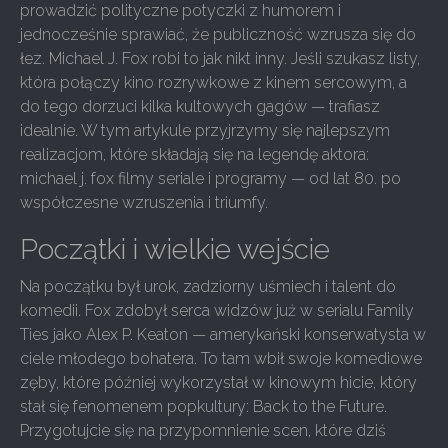
prowadzić polityczne potyczki z humorem i
jednocześnie sprawiać, że publiczność wzrusza się do
łez. Michael J. Fox robi to jak nikt inny. Jeśli szukasz listy,
która połączy kino rozrywkowe z kinem sercowym, a
do tego dorzuci kilka kultowych gagów — trafiasz
idealnie. W tym artykule przyjrzymy się najlepszym
realizacjom, które składają się na legendę aktora:
michael j. fox filmy seriale i programy — od lat 80. po
współczesne wzruszenia i triumfy.
Początki i wielkie wejście
Na początku był urok, zadziorny uśmiech i talent do
komedii. Fox zdobył serca widzów już w serialu Family
Ties jako Alex P. Keaton — amerykański konserwatysta w
ciele młodego bohatera. To tam wbił swoje komediowe
zęby, które później wykorzystał w kinowym hicie, który
stał się fenomenem popkultury: Back to the Future.
Przygotujcie się na przypomnienie scen, które dziś