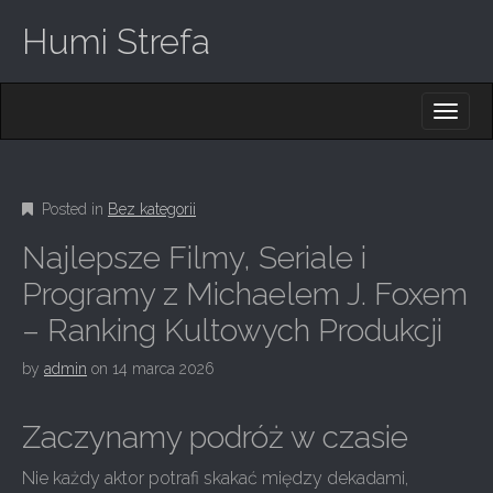
Humi Strefa
M
S
K
A
I
I
P
T
N
O
Posted in
Bez kategorii
M
C
O
E
Najlepsze Filmy, Seriale i
N
N
T
Programy z Michaelem J. Foxem
E
U
– Ranking Kultowych Produkcji
N
T
by
admin
on
14 marca 2026
Zaczynamy podróż w czasie
Nie każdy aktor potrafi skakać między dekadami,