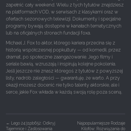
zapełnić cały weekend. Wielu z tych tytułów znajdziesz
na platformach VOD, w serwisach z klasykami oraz w
ofertach sezonowych telewizji. Dokumenty i specjalne
programy bywają dostępne w kanałach tematycznych
lub na oficjalnych stronach fundacji foxa.
Michael J. Fox to aktor, którego kariera przecina się z
historią współczesnej popkultury — od komedii, przez
dramat, po społeczne zaangażowanie. Jego filmy i
seriale bawią, wzruszają i inspirują kolejne pokolenia.
Jeśli jeszcze nie znasz któregoś z tytułów z powyższej
listy, nadrób zaległości — gwarantuję, że warto. A przy
okazji możesz docenić nie tylko talenty aktorskie, ale i
serce, jakie Fox wkłada w każdą swoją rolę poza sceną.
P
←
Lego 2431pb652: Odkryj
Najpopularniejsze Rodzaje
Tajemnice i Zastosowania
Kilofów: Rozwiązania do