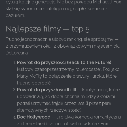
cytują kolejne generacje. Nie bez powodu Michael J. Fox
stał się synonimem inteligentnej, ciepłej komedii z
pazurem.
Najlepsze filmy — top 5
Trudno jednoznacznie ułożyć ranking, ale spróbujmy —
z przymrużeniem oka i z obowiązkowym miejscem dla
DeLoreana.
Powrót do przyszłości (Back to the Future)
—
kultowy czasoprzestrzenny rollercoaster. Fox jako
Marty McFly to połączenie brawury i uroku, które
trudno podrobić.
Powrót do przyszłości II i III
— kontynuacje, które
udowadniają, że dobra chemia między aktorami
potrafi utrzymać frajdę przez lata (i przez parę
alternatywnych rzeczywistości).
Doc Hollywood
— urokliwa komedia romantyczna
z elementami fish-out-of-water, w której Fox