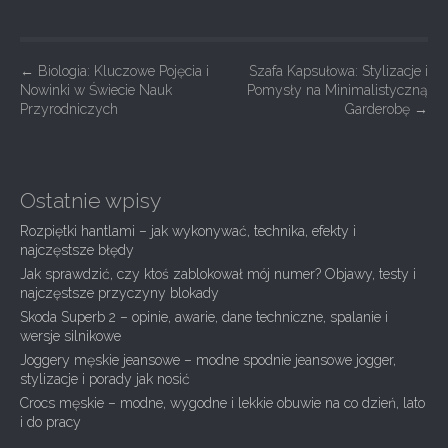
P
←
Biologia: Kluczowe Pojęcia i
Szafa Kapsułowa: Stylizacje i
Nowinki w Świecie Nauk
Pomysły na Minimalistyczną
o
Przyrodniczych
Garderobę
→
s
t
n
Ostatnie wpisy
a
Rozpiętki hantlami – jak wykonywać, technika, efekty i
v
najczęstsze błędy
i
Jak sprawdzić, czy ktoś zablokował mój numer? Objawy, testy i
g
najczęstsze przyczyny blokady
Skoda Superb 2 – opinie, awarie, dane techniczne, spalanie i
a
wersje silnikowe
t
Joggery męskie jeansowe – modne spodnie jeansowe jogger,
i
stylizacje i porady jak nosić
Crocs męskie – modne, wygodne i lekkie obuwie na co dzień, lato
o
i do pracy
n