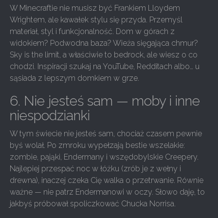
W Minecraftie nie musisz być Frankiem Lloydem
Wrightem, ale kawałek stylu się przyda. Przemyśl
materiał, styl i funkcjonalność. Dom w górach z
widokiem? Podwodna baza? Wieża sięgająca chmur?
Sky is the limit, a właściwie to bedrock, ale wiesz o co
chodzi. Inspiracji szukaj na YouTube, Redditach albo… u
sąsiada z lepszym domkiem w grze.
6. Nie jesteś sam — moby i inne
niespodzianki
W tym świecie nie jesteś sam, chociaż czasem pewnie
byś wolał. Po zmroku wypełzają bestie wszelakie:
zombie, pająki, Endermany i wszędobylskie Creepery.
Najlepiej przespać noc w łóżku (zrób je z wełny i
drewna), inaczej czeka Cię walka o przetrwanie. Równie
ważne — nie patrz Endermanowi w oczy. Słowo daję, to
jakbyś próbował spoliczkować Chucka Norrisa.