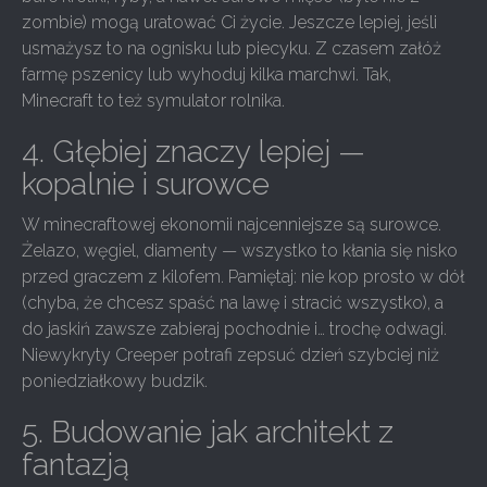
zombie) mogą uratować Ci życie. Jeszcze lepiej, jeśli
usmażysz to na ognisku lub piecyku. Z czasem załóż
farmę pszenicy lub wyhoduj kilka marchwi. Tak,
Minecraft to też symulator rolnika.
4. Głębiej znaczy lepiej —
kopalnie i surowce
W minecraftowej ekonomii najcenniejsze są surowce.
Żelazo, węgiel, diamenty — wszystko to kłania się nisko
przed graczem z kilofem. Pamiętaj: nie kop prosto w dół
(chyba, że chcesz spaść na lawę i stracić wszystko), a
do jaskiń zawsze zabieraj pochodnie i… trochę odwagi.
Niewykryty Creeper potrafi zepsuć dzień szybciej niż
poniedziałkowy budzik.
5. Budowanie jak architekt z
fantazją