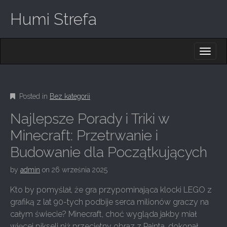
Humi Strefa
M
S
K
A
I
I
P
T
N
O
Posted in
Bez kategorii
M
C
O
E
Najlepsze Porady i Triki w
N
N
T
Minecraft: Przetrwanie i
E
U
Budowanie dla Początkujących
N
T
by
admin
on
26 września 2025
Kto by pomyślał, że gra przypominająca klocki LEGO z
grafiką z lat 90-tych podbije serca milionów graczy na
całym świecie? Minecraft, choć wygląda jakby miał
więcej pikseli niż przeciętny obraz z Painta, dokonał