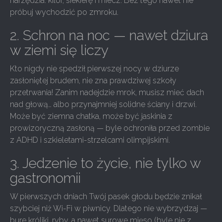
narzędzia: kilof, siekierę i miecz. Bez tego nawet nie
próbuj wychodzić po zmroku.
2. Schron na noc — nawet dziura
w ziemi się liczy
Kto nigdy nie spedził pierwszej nocy w dziurze
zasłoniętej brudem, nie zna prawdziwej szkoły
przetrwania! Zanim nadejdzie mrok, musisz mieć dach
nad głową… albo przynajmniej solidne ściany i drzwi.
Może być ziemna chatka, może być jaskinia z
prowizoryczną zasłoną — byle ochroniła przed zombie
z ADHD i szkieletami-strzelcami olimpijskimi.
3. Jedzenie to życie, nie tylko w
gastronomii
W pierwszych dniach Twój pasek głodu będzie znikał
szybciej niż Wi-Fi w piwnicy. Dlatego nie wybrzydzaj —
bure króliki, ryby, a nawet surowe mięso (byle nie z