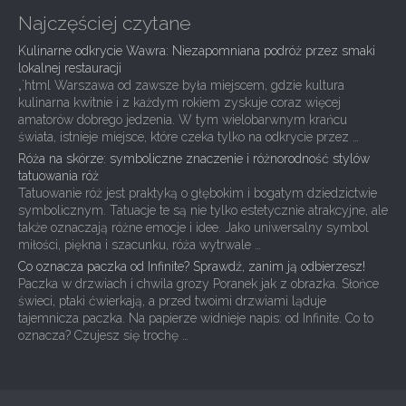
Najczęściej czytane
Kulinarne odkrycie Wawra: Niezapomniana podróż przez smaki
lokalnej restauracji
„`html Warszawa od zawsze była miejscem, gdzie kultura
kulinarna kwitnie i z każdym rokiem zyskuje coraz więcej
amatorów dobrego jedzenia. W tym wielobarwnym krańcu
świata, istnieje miejsce, które czeka tylko na odkrycie przez …
Róża na skórze: symboliczne znaczenie i różnorodność stylów
tatuowania róż
Tatuowanie róż jest praktyką o głębokim i bogatym dziedzictwie
symbolicznym. Tatuacje te są nie tylko estetycznie atrakcyjne, ale
także oznaczają różne emocje i idee. Jako uniwersalny symbol
miłości, piękna i szacunku, róża wytrwale …
Co oznacza paczka od Infinite? Sprawdź, zanim ją odbierzesz!
Paczka w drzwiach i chwila grozy Poranek jak z obrazka. Słońce
świeci, ptaki ćwierkają, a przed twoimi drzwiami ląduje
tajemnicza paczka. Na papierze widnieje napis: od Infinite. Co to
oznacza? Czujesz się trochę …