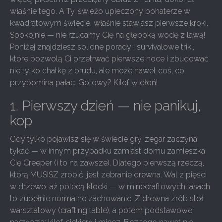
właśnie tego. A Ty, świeżo upieczony bohaterze w
kwadratowym świecie, właśnie stawiasz pierwsze kroki.
Spokojnie — nie rzucamy Cię na głęboką wodę z lawą!
Poniżej znajdziesz solidne porady i survivalowe triki,
które pozwolą Ci przetrwać pierwsze noce i zbudować
nie tylko chatkę z brudu, ale może nawet coś, co
przypomina pałac. Gotowy? Kilof w dłoń!
1. Pierwszy dzień — nie panikuj,
kop
Gdy tylko pojawisz się w świecie gry, zegar zaczyna
tykać — w innym przypadku zamiast domu zamieszka
Cię Creeper (i to na zawsze). Dlatego pierwszą rzeczą,
którą MUSISZ zrobić, jest zebranie drewna. Wal z pięści
w drzewo, aż polecą klocki — w minecraftowych lasach
to zupełnie normalne zachowanie. Z drewna zrób stoł
warsztatowy (crafting table), a potem podstawowe