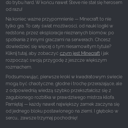
do trybu hard. W końcu nawet Steve nie stał się herosem
od razu!
Na koniec ważne przypomnienie — Minecraft to nie
tylko gra. To cały świat możliwości, od nauki logiki w
redstone, przez eksploracje nieznanych biomów, po
spotkania z innymi graczami na serwerach. Chcesz
dowiedzieć się więcej o tym niesamowitym tytule?
Kliknij tutaj, aby zobaczyć
czym jest Minecraft
i jak
rozpocząć swoją przygodę z jeszcze większym
rozmachem.
Podsumowując, pierwsze kroki w kwadratowym świecie
mogą być chaotyczne, głodne i trochę przerażające, ale
z odpowiednią wiedzą szybko przekształcisz się z
zagubionego rozbitka w prawdziwego mistrza kilofa.
Pamiętaj — każdy nawet największy zamek zaczyna się
od jednego bloku postawionego na ziemi. I głęboko w
sercu… zawsze trzymaj pochodnię!