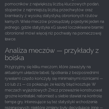
pomocników z największą liczbą kluczowych podań,
stoperów z najmniejszą liczbą przechwytów oraz
bramkarzy z wysoką statystyką obronionych rzutów
karnych. Wiele meczów przesądzały pojedynki jeden na
jednego, gdzie statystyka xG saved (oczekiwane bramki
obronione) mówi więcej niż pochwały na pomeczowej
ławce.
Analiza meczów — przykłady z
boiska
Przyjrzyjmy się kilku meczom, które zaważyły na
aktualnym układzie tabeli. Spotkania z bezpośrednimi
rywalami często kończyły się minimalnymi różnicami —
1:0 lub 2:1 — co pokazuje, że każdy błąd kosztuje. W
meczach wyjazdowych Znicz przeważnie konstruował
groźne kontrataki, natomiast u siebie stawiał na kontrolę
tempa gry. Interesujące są też statystyki wchodzenia
rezerwowych: niektóre zmiany były decydujące, inne —