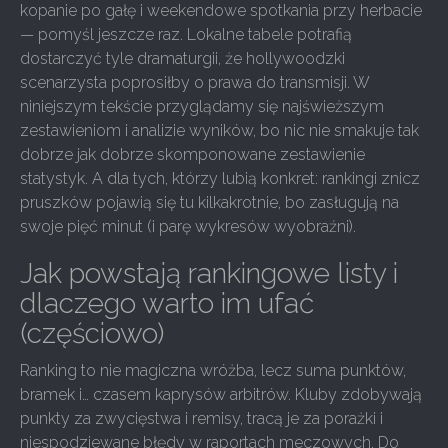
kopanie po gałę i weekendowe spotkania przy herbacie
— pomyśl jeszcze raz. Lokalne tabele potrafią
dostarczyć tyle dramaturgii, że hollywoodzki
scenarzysta poprosiłby o prawa do transmisji. W
niniejszym tekście przyglądamy się najświeższym
zestawieniom i analizie wyników, bo nic nie smakuje tak
dobrze jak dobrze skomponowane zestawienie
statystyk. A dla tych, którzy lubią konkret: rankingi znicz
pruszków pojawią się tu kilkakrotnie, bo zasługują na
swoje pięć minut (i parę wykresów wyobraźni).
Jak powstają rankingowe listy i
dlaczego warto im ufać
(częściowo)
Ranking to nie magiczna wróżba, lecz suma punktów,
bramek i… czasem kaprysów arbitrów. Kluby zdobywają
punkty za zwycięstwa i remisy, tracą je za porażki i
niespodziewane błędy w raportach meczowych. Do