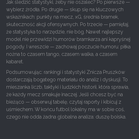
Jak śledzić statystyki, żeby nie oszaleć? Po pierwsze —
wybierz źródła. Po drugie — skup się na kluczowych
wskaźnikach: punkty na mecz, xG, średnia bramek,
skuteczność akcji ofensywnych. Po trzecie — pamiętaj,
że statystyka to narzędzie, nie bóg. Nawet najlepszy
model nie przewidzi humorów bramkarza ani kapryśnej
pogody. I wreszcie — zachowaj poczucie humoru: piłka
nożna to czasem tango, czasem walka, a czasem
kabaret.
Podsumowując: rankingi i statystyki Znicza Pruszków
dostarczają bogatego materiału do analiz i dyskusji. To
mieszanka liczb, taktyki i ludzkich historii, która sprawia,
że każdy mecz smakuje inaczej. Jeśli chcesz być na
bieżąco — obserwuj tabelę, czytaj raporty i kibicuj z
uśmiechem. W końcu futbol lokalny ma w sobie coś,
czego nie odda żadna globalna analiza: duszę boiska.