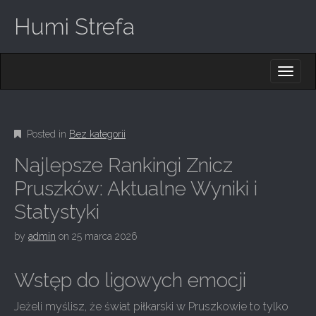
Humi Strefa
M
S
K
A
I
I
P
T
N
O
Posted in
Bez kategorii
M
C
O
E
Najlepsze Rankingi Znicz
N
N
T
Pruszków: Aktualne Wyniki i
E
U
Statystyki
N
T
by
admin
on
25 marca 2026
Wstęp do ligowych emocji
Jeżeli myślisz, że świat piłkarski w Pruszkowie to tylko