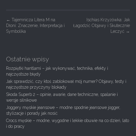
P
←
Tajemnicza Litera M na
Ischias Krzyżówka: Jak
Dłoni: Znaczenie, Interpretacja i
Łagodzić Objawy i Skutecznie
o
Symbolika
Leczyć
→
s
t
n
Ostatnie wpisy
a
Rozpiętki hantlami – jak wykonywać, technika, efekty i
v
najczęstsze błędy
i
Jak sprawdzić, czy ktoś zablokował mój numer? Objawy, testy i
g
najczęstsze przyczyny blokady
Skoda Superb 2 – opinie, awarie, dane techniczne, spalanie i
a
wersje silnikowe
t
Joggery męskie jeansowe – modne spodnie jeansowe jogger,
i
stylizacje i porady jak nosić
Crocs męskie – modne, wygodne i lekkie obuwie na co dzień, lato
o
i do pracy
n