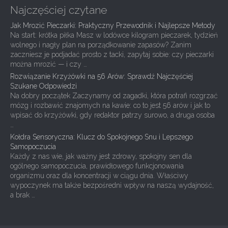
Najczęściej czytane
Jak Mrozić Pieczarki: Praktyczny Przewodnik i Najlepsze Metody
Na start: krótka piłka Masz w lodówce kilogram pieczarek, tydzień
wolnego i nagły plan na porządkowanie zapasów? Zanim
zaczniesz je podjadać prosto z tacki, zapytaj sobie: czy pieczarki
można mrozić — i czy …
Rozwiązanie Krzyżówki na 56 Arów: Sprawdź Najczęściej
Szukane Odpowiedzi
Na dobry początek Zaczynamy od zagadki, która potrafi rozgrzać
mózg i rozbawić znajomych na kawie: co to jest 56 arów i jak to
wpisać do krzyżówki, gdy redaktor patrzy surowo, a druga osoba
…
Kołdra Sensoryczna: Klucz do Spokojnego Snu i Lepszego
Samopoczucia
Każdy z nas wie, jak ważny jest zdrowy, spokojny sen dla
ogólnego samopoczucia, prawidłowego funkcjonowania
organizmu oraz dla koncentracji w ciągu dnia. Właściwy
wypoczynek ma także bezpośredni wpływ na naszą wydajność,
a brak …