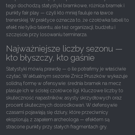
tego dochodzą statystyki bramkowe, różnica bramek i
punkty fair play — czyli kto mniej fauluje na ławce
trenerskiej. W praktyce oznacza to, że czołówka tabeli to
efekt nie tylko talentu, ale też organizacji, budżetu i
szczęścia przy losowaniu terminarza.
Najważniejsze liczby sezonu —
kto błyszczy, kto gaśnie
Statystyki mówią prawdę — o ile potrafimy je właściwie
czytać. W aktualnym sezonie Znicz Pruszków wykazuje
solidną formę w ofensywie: średnia bramek na mecz
plasuje ich w ścisłej czołówce ligi. Kluczowe liczby to
skuteczność napastników, asysty skrzydłowych oraz
procent skutecznych dośrodkowań. W defensywie
czasami pojawiają się dziury, które przeciwnicy
eksplorują z zapałem archeologa — efektem są
stracone punkty przy stałych fragmentach gry.