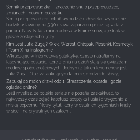
Sennik przeprowadzka – znaczenie snu o przeprowadzce,
zmianach i nowym początku
Sen o przeprowadzce potrafi wybudzić człowieka szybciej niż
budzik ustawiony na 5:30 i kawa zaparzona przez sąsiada z
parteru. Niby tylko zmiana adresu w krainie snów, a jednak w
głowie zostaje echo: „czy …
Kim Jest Julia Żugaj? Wiek, Wzrost, Chłopak, Piosenki, Kosmetyki
i Team X na Instagramie
Wkraczając w Internetową galaktykę, często natrafiamy na
fascynujące postacie, które z dnia na dzień stają się gwiazdami
mediów społecznościowych. Jednym z takich fenomenów jest
Julia Żugaj. O jej zaskakującym talencie, drodze do sławy, …
Zapukaj do moich drzwi odc 1: Streszczenie, obsada i gdzie
oglądać online?
Jeśli myślisz, że polskie seriale nie potrafią zaskakiwać, to
najwyższy czas zdjąć kapelusz sceptyka i usiąść wygodnie z
miską popcornu. Nowy tytuł, który w ostatnich tygodniach krąży
w sieci i na prywatnych czatach …