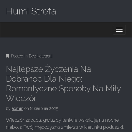
Humi Strefa
M
S
K
A
I
I
P
T
N
O
Posted in
Bez kategorii
M
C
O
E
Najlepsze Życzenia Na
N
N
T
Dobranoc Dla Niego:
E
U
Romantyczne Sposoby Na Miły
N
T
Wieczór
by
admin
on
8 sierpnia 2025
Wieczór zapada, gwiazdy leniwie wskakują na nocne
niebo, a Twój mężczyzna zmierza w kierunku poduszki.