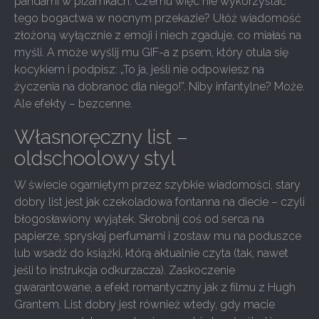
pandami w piżamkach. Czemu więc nie wykorzystać
tego bogactwa w nocnym przekazie? Ułóż wiadomość
złożoną wyłącznie z emoji i niech zgaduje, co miałaś na
myśli. A może wyślij mu GIF-a z psem, który otula się
kocykiem i podpisz: „To ja, jeśli nie odpowiesz na
życzenia na dobranoc dla niego!”. Niby infantylne? Może.
Ale efekty – bezcenne.
Własnoręczny list –
oldschoolowy styl
W świecie ogarniętym przez szybkie wiadomości, stary
dobry list jest jak czekoladowa fontanna na diecie – czyli
błogosławiony wyjątek. Skrobnij coś od serca na
papierze, spryskaj perfumami i zostaw mu na poduszce
lub wsadź do książki, którą aktualnie czyta (tak, nawet
jeśli to instrukcja odkurzacza). Zaskoczenie
gwarantowane, a efekt romantyczny jak z filmu z Hugh
Grantem. List dobry jest również wtedy, gdy macie