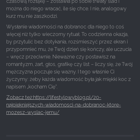
czasową rozłąkę – zostawia po sobie trwały ślad i
można do niego wracać, ile się chce. I nie, analogowy
kurz mu nie zaszkodzi.
Wysłanie wiadomości na dobranoc dla niego to coś
więcej niż tylko wieczorny rytuał. To codzienna okazja,
by przytulić bez dotykania, rozśmieszyć przez ekran i
przypomnieć mu, że Twój dzień się kończy, ale uczucia
– wręcz przeciwnie. Nieważne czy postawisz na
romantyzm, żart, głos, grafikę czy list – liczy się, że Twój
mężczyzna poczuje się ważny. I tego właśnie Ci
życzymy: żeby każda wiadomość była jak miękki koc z
napisem „kocham Cię”.
Zobacz też:https://lifestylowyblog.pl/20-
najpiekniejszych-wiadomosci-na-dobranoc-ktore-
mozesz-wyslac-jemu/