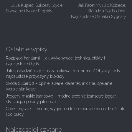
P
←
Julia Kupiec: Sukcesy, Życie
Jak Facet Myśli o Kobiecie,
Prywatne i Nowe Projekty
Która Mu Się Podoba:
o
Najczęstsze Oznaki i Sygnały
s
→
t
n
a
Ostatnie wpisy
v
Rozpiętki hantlami – jak wykonywać, technika, efekty i
i
najczęstsze błędy
g
Jak sprawdzić, czy ktoś zablokował mój numer? Objawy, testy i
najczęstsze przyczyny blokady
a
Skoda Superb 2 – opinie, awarie, dane techniczne, spalanie i
t
wersje silnikowe
i
Joggery męskie jeansowe – modne spodnie jeansowe jogger,
stylizacje i porady jak nosić
o
Crocs męskie – modne, wygodne i lekkie obuwie na co dzień, lato
n
i do pracy
Najczęściej czytane