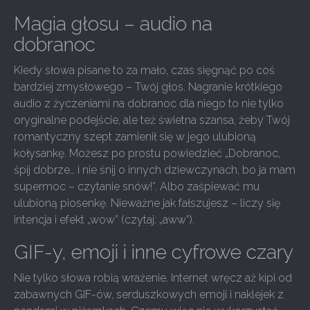
Magia głosu – audio na
dobranoc
Kiedy słowa pisane to za mało, czas sięgnąć po coś
bardziej zmysłowego – Twój głos. Nagranie krótkiego
audio z życzeniami na dobranoc dla niego to nie tylko
oryginalne podejście, ale też świetna szansa, żeby Twój
romantyczny szept zamienił się w jego ulubioną
kołysankę. Możesz po prostu powiedzieć „Dobranoc,
śpij dobrze… i nie śnij o innych dziewczynach, bo ja mam
supermoc – czytanie snów!”. Albo zaśpiewać mu
ulubioną piosenkę. Nieważne jak fałszujesz – liczy się
intencja i efekt „wow” (czytaj: „aww”).
GIF-y, emoji i inne cyfrowe czary
Nie tylko słowa robią wrażenie. Internet wręcz aż kipi od
zabawnych GIF-ów, serduszkowych emoji i naklejek z