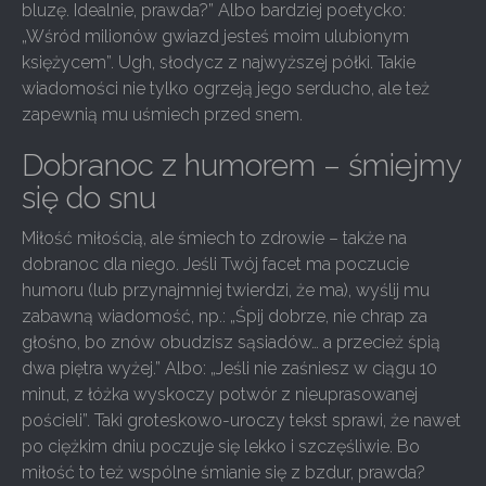
bluzę. Idealnie, prawda?” Albo bardziej poetycko:
„Wśród milionów gwiazd jesteś moim ulubionym
księżycem”. Ugh, słodycz z najwyższej półki. Takie
wiadomości nie tylko ogrzeją jego serducho, ale też
zapewnią mu uśmiech przed snem.
Dobranoc z humorem – śmiejmy
się do snu
Miłość miłością, ale śmiech to zdrowie – także na
dobranoc dla niego. Jeśli Twój facet ma poczucie
humoru (lub przynajmniej twierdzi, że ma), wyślij mu
zabawną wiadomość, np.: „Śpij dobrze, nie chrap za
głośno, bo znów obudzisz sąsiadów… a przecież śpią
dwa piętra wyżej.” Albo: „Jeśli nie zaśniesz w ciągu 10
minut, z łóżka wyskoczy potwór z nieuprasowanej
pościeli”. Taki groteskowo-uroczy tekst sprawi, że nawet
po ciężkim dniu poczuje się lekko i szczęśliwie. Bo
miłość to też wspólne śmianie się z bzdur, prawda?