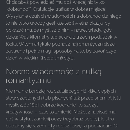
Chciałabyś powiedzieć mu coś więcej niż tylko
“dobranoc”? Gratulacje, trafiłaś w dobre miejsce!
Wysyłanie czułych wiadomości na dobranoc dla niego
to nie tylko uroczy gest, ale też świetna okazja, by
pokazać mu, że myślisz o nim – nawet wtedy, gdy
dzielą Was kilometry lub ściana z trzech poduszek w
łóżku. W tym artykule poznasz najromantyczniejsze,
zabawne i pełne magii sposoby na to, by zakończyć
dzień w wielkim (i słodkim!) stylu.
Nocna wiadomość z nutką
romantyzmu
Nie ma nic bardziej rozczulającego niż kilka ciepłych
słów szeptanych (lub pisanych) tuż przed snem. A jeśli
myślisz, że “Śpij dobrze kochanie” to szczyt
kreatywności – czas to zmienić! Możesz napisać mu
coś w stylu: „Zamknij oczy i wyobraź sobie, jak jutro
budzimy się razem – ty robisz kawę, ja podkradam Ci