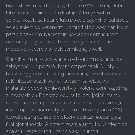
będą strzałem w dziesiątkę. Biżuteria? Subtelna, złota
lub srebrna – minimalizm króluje. A buty? Botki na
słupku, kozaki za kolano lub nawet eleganckie loafersy z
ociepleniem od wewnątrz. Komfort stóp powinien iść w
parze z szykiem. Na wszelki wypadek dorzuć krem
ochronny i błyszczyk – to może być Twoje tajne
modowe wsparcie w razie termicznej awarii.
Chrzciny zimą to wyzwanie, ale i ogromna szansa, by
zabłysnąć! Nie pozwól, by mróz pozbawił Cię stylu –
bądź przygotowana i zorganizowana, a efekt przejdzie
najśmielsze oczekiwania. Kluczem są właściwe
materiały, odpowiednie warstwy i kolory, które rozjaśnią
zimowy dzień. Bez względu na to, czy jesteś mamą
chrzestną, siostrą, czy gościem bliższym lub dalszym,
inwestując w modne stylizacje na chrzciny zima 2023, z
łatwością znajdziesz look, który połączy elegancję z
funkcjonalnością. A potem zostaje już tylko uśmiech do
aparatu i kawałek tortu na poprawę humoru.