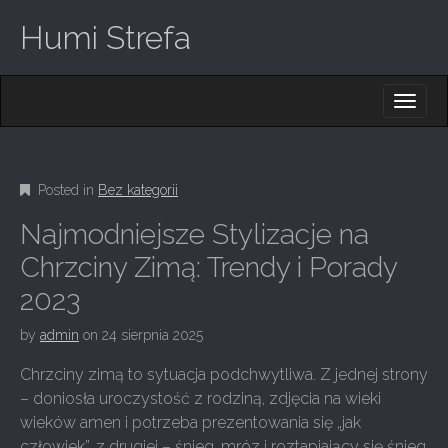
Humi Strefa
M
S
K
A
I
I
P
T
N
O
Posted in
Bez kategorii
M
C
O
E
Najmodniejsze Stylizacje na
N
N
T
Chrzciny Zimą: Trendy i Porady
E
U
2023
N
T
by
admin
on
24 sierpnia 2025
Chrzciny zimą to sytuacja podchwytliwa. Z jednej strony
– doniosła uroczystość z rodziną, zdjęcia na wieki
wieków amen i potrzeba prezentowania się „jak
człowiek”, z drugiej – śnieg, mróz i roztapiający się śnieg