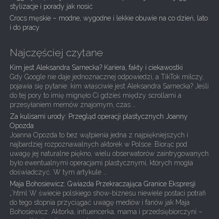
i
stylizacje i porady jak nosić
Crocs męskie – modne, wygodne i lekkie obuwie na co dzień, lato
o
i do pracy
n
Najczęściej czytane
Kim jest Aleksandra Sarnecka? Kariera, fakty i ciekawostki
Gdy Google nie daje jednoznacznej odpowiedzi, a TikTok milczy,
pojawia się pytanie: kim właściwie jest Aleksandra Sarnecka? Jeśli
do tej pory to imię mignęło Ci gdzieś między scrollami a
przesyłaniem memów znajomym, czas …
Za kulisami urody: Przegląd operacji plastycznych Joanny
Opozda
Joanna Opozda to bez wątpienia jedna z najpiękniejszych i
najbardziej rozpoznawalnych aktorek w Polsce. Biorąc pod
uwagę jej naturalne piękno, wielu obserwatorów zaintrygowanych
było ewentualnymi operacjami plastycznymi, których mogła
doświadczyć. W tym artykule …
Maja Bohosiewicz: Gwiazda Przekraczająca Granice Ekspresji
„`html W świecie polskiego show-biznesu niewiele postaci potrafi
do tego stopnia przyciągać uwagę mediów i fanów jak Maja
Bohosiewicz. Aktorka, influencerka, mama i przedsiębiorczyni –