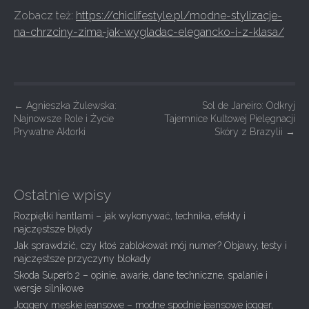
Zobacz też:
https://chiclifestyle.pl/modne-stylizacje-
na-chrzciny-zima-jak-wygladac-elegancko-i-z-klasa/
P
←
Agnieszka Żulewska:
Sol de Janeiro: Odkryj
Najnowsze Role i Życie
Tajemnice Kultowej Pielęgnacji
o
Prywatne Aktorki
Skóry z Brazylii
→
s
t
n
Ostatnie wpisy
a
Rozpiętki hantlami – jak wykonywać, technika, efekty i
v
najczęstsze błędy
i
Jak sprawdzić, czy ktoś zablokował mój numer? Objawy, testy i
g
najczęstsze przyczyny blokady
Skoda Superb 2 – opinie, awarie, dane techniczne, spalanie i
a
wersje silnikowe
t
Joggery męskie jeansowe – modne spodnie jeansowe jogger,