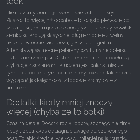
look
Nie możemy pominąć kwestii wierzchnich okryć.
Płaszcz to więcej niż dodatek – to często pierwsze, co
widzi gość, zanim jeszcze podgryzie pierwszy kawałek
serniczka. Królują klasyczne, długie modele z wełny,
najlepiej w odcieniach beżu, granatu lub grafitu.
Alternatywą są modne peleryny czy futrzane bolerka
(sztuczne, rzecz jasna!), które fenomenalnie dopełniają
stylizacje z sukienkami. Kluczem jest balans między
tym, co urocze, a tym, co nieprzerysowane. Tak, można
wyglądać jak księżniczka z lodowej krainy, byle z
umiarem.
Dodatki: kiedy mniej znaczy
więcej (chyba że to botki)
Czas na detale! Dodatki robią robotę, szczególnie zimą,
kiedy trzeba jakoś odciągnąć uwagę od czerwonego
nosa. Torebki średniej wielkości, najlepiej na łańcuszku,