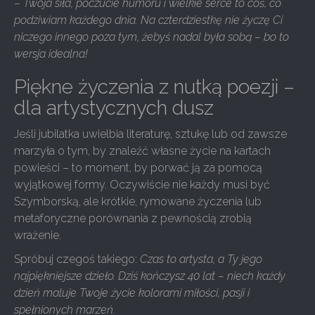
– Twoja siła, poczucie humoru i wielkie serce to coś, co
podziwiam każdego dnia. Na czterdziestkę nie życzę Ci
niczego innego poza tym, żebyś nadal była sobą – bo to
wersja idealna!
Piękne życzenia z nutką poezji –
dla artystycznych dusz
Jeśli jubilatka uwielbia literaturę, sztukę lub od zawsze
marzyła o tym, by znaleźć własne życie na kartach
powieści – to moment, by porwać ją za pomocą
wyjątkowej formy. Oczywiście nie każdy musi być
Szymborską, ale krótkie, rymowane życzenia lub
metaforyczne porównania z pewnością zrobią
wrażenie.
Spróbuj czegoś takiego:
Czas to artysta, a Ty jego
najpiękniejsze dzieło. Dziś kończysz 40 lat – niech każdy
dzień maluje Twoje życie kolorami miłości, pasji i
spełnionych marzeń.