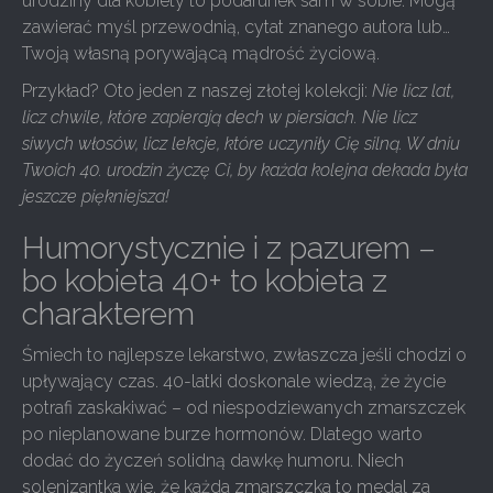
urodziny dla kobiety to podarunek sam w sobie. Mogą
zawierać myśl przewodnią, cytat znanego autora lub…
Twoją własną porywającą mądrość życiową.
Przykład? Oto jeden z naszej złotej kolekcji:
Nie licz lat,
licz chwile, które zapierają dech w piersiach. Nie licz
siwych włosów, licz lekcje, które uczyniły Cię silną. W dniu
Twoich 40. urodzin życzę Ci, by każda kolejna dekada była
jeszcze piękniejsza!
Humorystycznie i z pazurem –
bo kobieta 40+ to kobieta z
charakterem
Śmiech to najlepsze lekarstwo, zwłaszcza jeśli chodzi o
upływający czas. 40-latki doskonale wiedzą, że życie
potrafi zaskakiwać – od niespodziewanych zmarszczek
po nieplanowane burze hormonów. Dlatego warto
dodać do życzeń solidną dawkę humoru. Niech
solenizantka wie, że każda zmarszczka to medal za