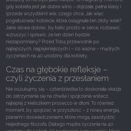
gdy kobieta jest jak dobre wino – dojrzała, pełna klasy i
(przede wszystkim) wie, czego chce. Jak więc
pogratulować kobiecie, która osiągnęła ten złoty wiek?
Jakie słowa dobrać, by trafić prosto w serce, rozbawić,
wzruszyć i sprawić, że ten dzień będzie
niezapomniany? Przed Tobą przewodnik po
najlepszych, najpiękniejszych i – co ważne – mądrych
życzeniach na 40 urodziny dla kobiety.
Czas na głębokie refleksje –
czyli życzenia z przesłaniem
Nie oszukujmy się – czterdziestka to doskonała okazja
do zatrzymania się na chwilę i spojrzenia wstecz,
najlepiej z kieliszkiem prosecco w dłoni. To również
moment, by spojrzeć w przyszłość – z nową energią,
planami i doświadczeniami, które mogą zawstydzić
niejednego filozofa. Dlatego mądre życzenia na 40