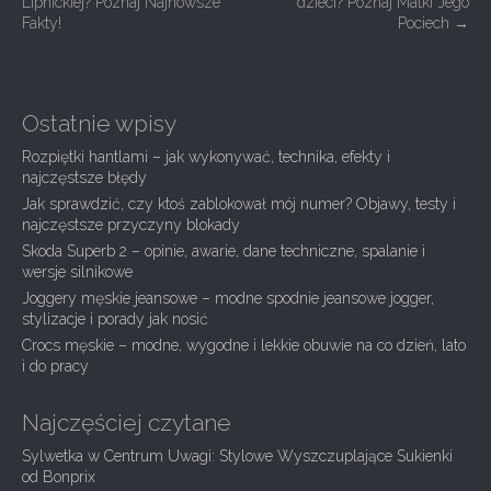
Lipnickiej? Poznaj Najnowsze
dzieci? Poznaj Matki Jego
o
Fakty!
Pociech
→
s
t
n
Ostatnie wpisy
a
Rozpiętki hantlami – jak wykonywać, technika, efekty i
v
najczęstsze błędy
i
Jak sprawdzić, czy ktoś zablokował mój numer? Objawy, testy i
g
najczęstsze przyczyny blokady
Skoda Superb 2 – opinie, awarie, dane techniczne, spalanie i
a
wersje silnikowe
t
Joggery męskie jeansowe – modne spodnie jeansowe jogger,
i
stylizacje i porady jak nosić
Crocs męskie – modne, wygodne i lekkie obuwie na co dzień, lato
o
i do pracy
n
Najczęściej czytane
Sylwetka w Centrum Uwagi: Stylowe Wyszczuplające Sukienki
od Bonprix