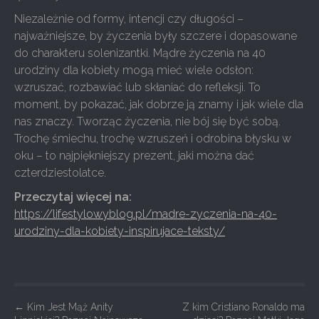
Niezależnie od formy, intencji czy długości –
najważniejsze, by życzenia były szczere i dopasowane
do charakteru solenizantki. Mądre życzenia na 40
urodziny dla kobiety mogą mieć wiele odsłon:
wzruszać, rozbawiać lub skłaniać do refleksji. To
moment, by pokazać, jak dobrze ją znamy i jak wiele dla
nas znaczy. Tworząc życzenia, nie bój się być sobą.
Trochę śmiechu, trochę wzruszeń i odrobina błysku w
oku – to najpiękniejszy prezent, jaki można dać
czterdziestolatce.
Przeczytaj więcej na:
https://lifestylowyblog.pl/madre-zyczenia-na-40-
urodziny-dla-kobiety-inspirujace-teksty/
P
←
Kim Jest Mąż Anity
Z kim Cristiano Ronaldo ma