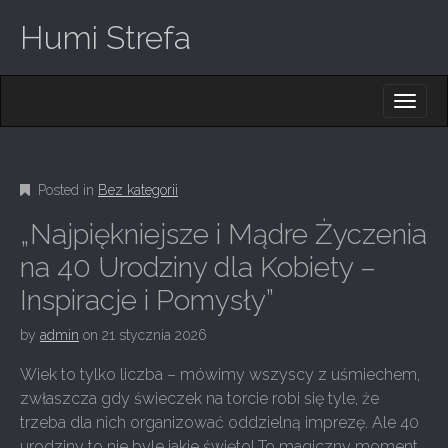
Humi Strefa
M
S
K
A
I
I
P
T
N
O
Posted in
Bez kategorii
M
C
O
E
„Najpiękniejsze i Mądre Życzenia
N
N
T
na 40 Urodziny dla Kobiety –
E
U
Inspiracje i Pomysły”
N
T
by
admin
on
21 stycznia 2026
Wiek to tylko liczba – mówimy wszyscy z uśmiechem,
zwłaszcza gdy świeczek na torcie robi się tyle, że
trzeba dla nich organizować oddzielną imprezę. Ale 40
urodziny to nie byle jakie święto! To magiczny moment,