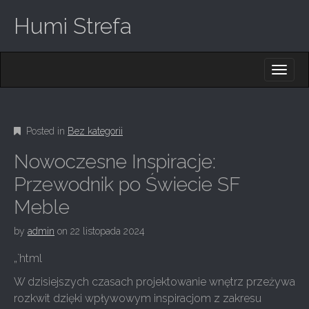
Humi Strefa
M
S
K
A
I
I
P
T
N
O
Posted in
Bez kategorii
M
C
O
E
Nowoczesne Inspiracje:
N
N
T
Przewodnik po Świecie SF
E
U
Meble
N
T
by
admin
on
22 listopada 2024
„`html
W dzisiejszych czasach projektowanie wnętrz przeżywa
rozkwit dzięki wpływowym inspiracjom z zakresu