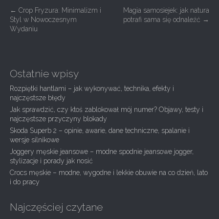
P
←
Crop Fryzura: Minimalizm i
Magia samosiejek: jak natura
Styl w Nowoczesnym
potrafi sama się odnaleźć
→
o
Wydaniu
s
t
n
Ostatnie wpisy
a
Rozpiętki hantlami – jak wykonywać, technika, efekty i
v
najczęstsze błędy
i
Jak sprawdzić, czy ktoś zablokował mój numer? Objawy, testy i
g
najczęstsze przyczyny blokady
Skoda Superb 2 – opinie, awarie, dane techniczne, spalanie i
a
wersje silnikowe
t
Joggery męskie jeansowe – modne spodnie jeansowe jogger,
i
stylizacje i porady jak nosić
Crocs męskie – modne, wygodne i lekkie obuwie na co dzień, lato
o
i do pracy
n
Najczęściej czytane