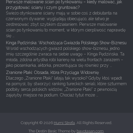
Pierwsze malowanie ścian po tynkowaniu – kiedy malować, jak
przygotować ściany i czym gruntować?
Świeżo otynkowane ściany mają w sobie coś z debiutanta na
czerwonym dywanie: wyglądają obiecująco, ale łatwo je
zestresować zbyt szybkim działaniem. Pierwsze malowanie
ścian po tynkowaniu to moment, w którym cierpliwość naprawdę
się …
Kinga Pędzińska: Wschodząca Gwiazda Polskiego Show-Biznesu
Wśród wschodzących gwiazd polskiego show-biznesu, jedno
imię szczególnie zwraca na siebie uwagę – Kinga Pędzińska. Ta
młoda, zdolna artystka robi karierę na wielu frontach zarazem –
jako piosenkarka, aktorka, prezentująca się również przy …
Zranione Ptaki: Obsada, która Przyciąga Widownię
Dlaczego „Zranione Ptaki” latają tak wysoko? Gdyby ktoś wpadł
na pomysł, by stworzyć ranking tureckich seriali, które szturmem
podbiły serca polskich widzów, „Zranione Ptaki” z pewnością
zajęłyby miejsce na podium. Chociaż tytuł może …
Copyright © 2026
Humi Strefa
. All Rights Reserved.
The Destin Basic Theme by
bavotasan.com
.