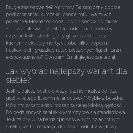
Drugie zastosowanie? Marynaty. Balsamiczny dobrze
podkręca smak kurczaka, łososia, tofu i warzyw z
piekarnika. Można też dodać go do sosów do mięsa
albo zredukować na patelni z odrobiną miodu, by
uzyskać lekko słodki, gęsty glaze. A jeśli lubisz
kuchenne eksperymenty, spróbuj kilku kropel na
truskawkach, gruszkach albo pieczonych figach. Brzmi
ekstrawagancko? Owszem. Smakuje jeszcze lepiej.
Jak wybrać najlepszy wariant dla
siebie?
Jeśli kupujesz ocet pierwszy raz, nie musisz od razu
grać w kategorii „sommelier octowy”. Wybierz butelkę,
która ma prosty skład, rozsądną cenę i dobrą gęstość.
Do codziennych sałatek wystarczy wersja standardowa.
Jeśli zależy Ci na bardziej intensywnym, szlachetnym
smaku, warto rozważyć droższy produkt z większą