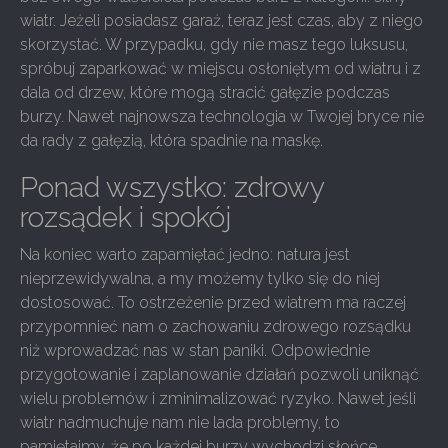
wiatr. Jeżeli posiadasz garaż, teraz jest czas, aby z niego
skorzystać. W przypadku, gdy nie masz tego luksusu,
spróbuj zaparkować w miejscu osłoniętym od wiatru i z
dala od drzew, które mogą stracić gałęzie podczas
burzy. Nawet najnowsza technologia w Twojej bryce nie
da rady z gałęzią, która spadnie na maskę.
Ponad wszystko: zdrowy
rozsądek i spokój
Na koniec warto zapamiętać jedno: natura jest
nieprzewidywalna, a my możemy tylko się do niej
dostosować. To ostrzeżenie przed wiatrem ma raczej
przypomnieć nam o zachowaniu zdrowego rozsądku
niż wprowadzać nas w stan paniki. Odpowiednie
przygotowanie i zaplanowanie działań pozwoli uniknąć
wielu problemów i zminimalizować ryzyko. Nawet jeśli
wiatr nadmuchuje nam nie lada problemy, to
pamiętajmy, że po każdej burzy wychodzi słońce.