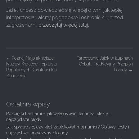
Jeżeli chcesz dowiedzieć się więcej o tym, jak lepiej
interpretować alerty pogodowe i ochronić się przed
zagrożeniami,
przeczytaj więcej tutaj
.
P
←
Poznaj Najpiękniejsze
Farbowanie Jajek w Łupinach
Nazwy Kwiatów: Top Lista
Cebuli: Tradycyjny Przepis i
o
Popularnych Kwiatów i Ich
Porady
→
s
Znaczenie
t
n
a
Ostatnie wpisy
v
Rozpiętki hantlami – jak wykonywać, technika, efekty i
i
najczęstsze błędy
g
Jak sprawdzić, czy ktoś zablokował mój numer? Objawy, testy i
najczęstsze przyczyny blokady
a