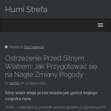
Humi Strefa
M
S
K
A
I
I
P
T
N
O
Posted in
Bez kategorii
M
C
O
E
Ostrzeżenie Przed Silnym
N
N
T
Wiatrem: Jak Przygotować się
E
U
na Nagłe Zmiany Pogody
N
T
by
admin
on
13 lipca 2025
Silny wiatr wieje przez miasto jak gwizd mojego
czajnika rano
Wiatr – największy psotnik wśród zjawisk pogodowych!