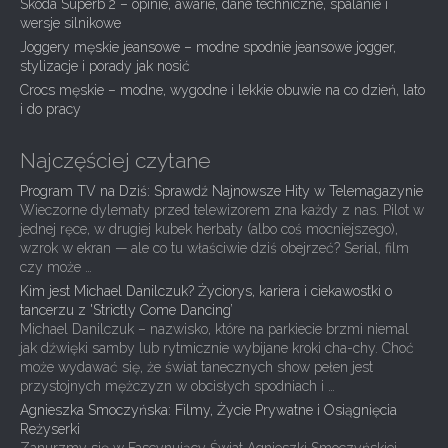
Skoda Superb 2 – opinie, awarie, dane techniczne, spalanie i
t
wersje silnikowe
i
Joggery męskie jeansowe – modne spodnie jeansowe jogger,
stylizacje i porady jak nosić
o
Crocs męskie – modne, wygodne i lekkie obuwie na co dzień, lato
n
i do pracy
Najczęściej czytane
Program TV na Dziś: Sprawdź Najnowsze Hity w Telemagazynie
Wieczorne dylematy przed telewizorem zna każdy z nas. Pilot w
jednej ręce, w drugiej kubek herbaty (albo coś mocniejszego),
wzrok w ekran — ale co tu właściwie dziś obejrzeć? Serial, film
czy może …
Kim jest Michael Danilczuk? Życiorys, kariera i ciekawostki o
tancerzu z 'Strictly Come Dancing’
Michael Danilczuk – nazwisko, które na parkiecie brzmi niemal
jak dźwięki samby lub rytmicznie wybijane kroki cha-chy. Choć
może wydawać się, że świat tanecznych show pełen jest
przystojnych mężczyzn w obcisłych spodniach i …
Agnieszka Smoczyńska: Filmy, Życie Prywatne i Osiągnięcia
Reżyserki