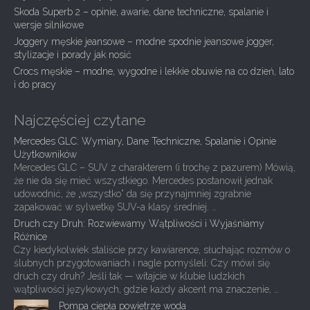
Skoda Superb 2 – opinie, awarie, dane techniczne, spalanie i
a
wersje silnikowe
t
Joggery męskie jeansowe – modne spodnie jeansowe jogger,
i
stylizacje i porady jak nosić
Crocs męskie – modne, wygodne i lekkie obuwie na co dzień, lato
o
i do pracy
n
Najczęściej czytane
Mercedes GLC: Wymiary, Dane Techniczne, Spalanie i Opinie
Użytkowników
Mercedes GLC – SUV z charakterem (i trochę z pazurem) Mówią,
że nie da się mieć wszystkiego. Mercedes postanowił jednak
udowodnić, że „wszystko” da się przynajmniej zgrabnie
zapakować w sylwetkę SUV-a klasy średniej. …
Druch czy Druh: Rozwiewamy Wątpliwości i Wyjaśniamy
Różnice
Czy kiedykolwiek staliście przy kawiarence, słuchając rozmów o
ślubnych przygotowaniach i nagle pomyśleli: Czy mówi się
druch czy druh? Jeśli tak — witajcie w klubie ludzkich
wątpliwości językowych, gdzie każdy akcent ma znaczenie, …
Pompa ciepła powietrze woda