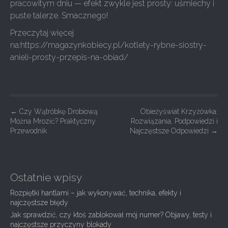
pracowitym dniu — efekt zwykle jest prosty: uśmiechy i
puste talerze. Smacznego!
Przeczytaj więcej
na:https://magazynkobiecy.pl/kotlety-rybne-siostry-
anieli-prosty-przepis-na-obiad/
P
←
Czy Wątróbkę Drobiową
Obieżyświat Krzyżówka:
Można Mrozić? Praktyczny
Rozwiązania, Podpowiedzi i
o
Przewodnik
Najczęstsze Odpowiedzi
→
s
t
n
Ostatnie wpisy
a
Rozpiętki hantlami – jak wykonywać, technika, efekty i
v
najczęstsze błędy
i
Jak sprawdzić, czy ktoś zablokował mój numer? Objawy, testy i
g
najczęstsze przyczyny blokady