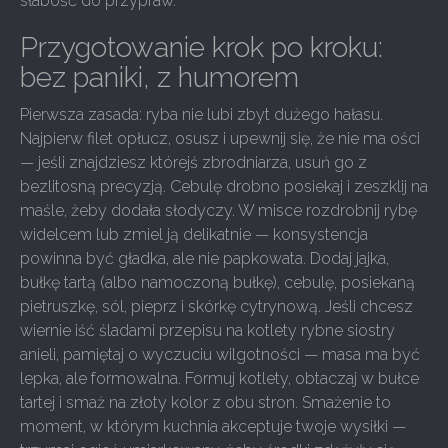
słabość do przypraw.
Przygotowanie krok po kroku:
bez paniki, z humorem
Pierwsza zasada: ryba nie lubi zbyt dużego hałasu.
Najpierw filet opłucz, osusz i upewnij się, że nie ma ości
— jeśli znajdziesz którejś zbrodniarza, usuń go z
bezlitosną precyzją. Cebulę drobno posiekaj i zeszklij na
maśle, żeby dodała słodyczy. W misce rozdrobnij rybę
widelcem lub zmiel ją delikatnie — konsystencja
powinna być gładka, ale nie papkowata. Dodaj jajka,
bułkę tartą (albo namoczoną bułkę), cebulę, posiekaną
pietruszkę, sól, pieprz i skórkę cytrynową. Jeśli chcesz
wiernie iść śladami przepisu na kotlety rybne siostry
anieli, pamiętaj o wyczuciu wilgotności — masa ma być
lepka, ale formowalna. Formuj kotlety, obtaczaj w bułce
tartej i smaż na złoty kolor z obu stron. Smażenie to
moment, w którym kuchnia akceptuje twoje wysiłki —