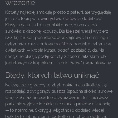
wrażenie
Kotlety najlepiej smakują prosto z patelni, ale wyglądają
jeszcze lepiej w towarzystwie świeżych dodatków.
Klasyka gatunku to ziemniaki puree, mizeria albo
surówka z kiszonej kapusty. Dla lżejszej wersji wybierz
sałatkę z rukoli, pomidorków koktajlowych i dressingu
cytrynowo-musztardowego. Nie zapomnij o cytrynie w
ćwiartkach — kropla kwasu potrafi zdziałać cuda. Na
specjalne okazje podaj kotlety z sosem tatarskim lub
jogurtowym z koperkiem — efekt “wow” gwarantowany.
Błędy, których łatwo uniknąć
Najczęstsze grzechy to zbyt mokra masa (kotlety się
rozpadają), zbyt gorący tłuszcz (spalona skórka, surowe
wnętrze) oraz przesadne przyprawianie. Jeśli pierwsza
partia nie wyjdzie idealnie, nie rzucaj garnków o kuchnię
— to normalne. Skoryguj wilgotność dodając więcej
bułki tartej, obniż ogień i daj kotletom chwilę oddechu