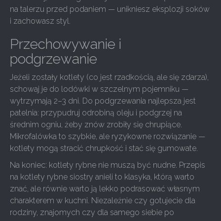
na talerzu przed podaniem — unikniesz eksplozji soków
i zachowasz styl.
Przechowywanie i
podgrzewanie
Jeżeli zostały kotlety (co jest rzadkością, ale się zdarza),
schowaj je do lodówki w szczelnym pojemniku —
wytrzymają 2–3 dni. Do podgrzewania najlepsza jest
patelnia: przypudruj odrobiną oleju i podgrzej na
średnim ogniu, żeby znów zrobiły się chrupiące.
Mikrofalówka to szybkie, ale ryzykowne rozwiązanie —
kotlety mogą stracić chrupkość i stać się gumowate.
Na koniec: kotlety rybne nie muszą być nudne. Przepis
na kotlety rybne siostry anieli to klasyka, którą warto
znać, ale równie warto ją lekko podrasować własnym
charakterem w kuchni. Niezależnie czy gotujecie dla
rodziny, znajomych czy dla samego siebie po