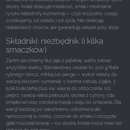
siostry Anieli obiecuje miękkość, smak i minimalne
ryzyko katastrofy kuchennej — czyli wszystko, czego
oczekujemy od obiadu i od życia. Nie obiecuję
niebiańskich chórów, ale gwarantuję oklaski przy stole.
Składniki: niezbędnik (i kilka
smaczków)
Zanim zaczniemy tłuc jaja o patelnię, warto zebrać
wszystkie skarby. Standardowy zestaw to: 500 g fileta
rybnego (dorsz, mintaj lub panga — wybór należy do
waszej kieszeni i sumienia), 1 średnia cebula, 2 jajka, 3
łyżki bułki tartej plus ew. więcej do obtoczenia, sól,
pieprz, świeża natka pietruszki, skórka z cytryny (dla
śmiałków) oraz odrobina masła i oleju do smażenia. Dla
wersji bardziej po zakonnemu: odrobina bułki
namoczonej w mleku, czosnek do smaku i szczypta
gałki muszkatołowej — bo siostra Aniela może mieć też