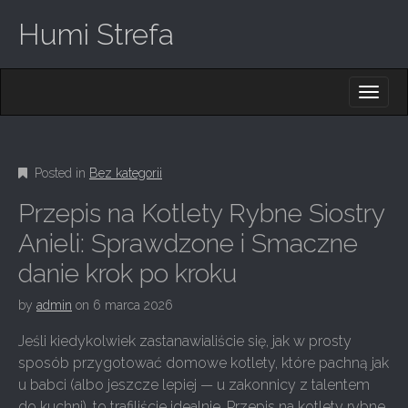
Humi Strefa
M
S
K
A
I
I
P
T
N
O
Posted in
Bez kategorii
M
C
O
E
Przepis na Kotlety Rybne Siostry
N
N
T
Anieli: Sprawdzone i Smaczne
E
U
danie krok po kroku
N
T
by
admin
on
6 marca 2026
Jeśli kiedykolwiek zastanawialiście się, jak w prosty
sposób przygotować domowe kotlety, które pachną jak
u babci (albo jeszcze lepiej — u zakonnicy z talentem
do kuchni), to trafiliście idealnie. Przepis na kotlety rybne