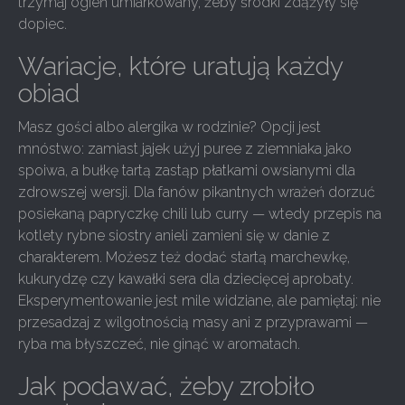
trzymaj ogień umiarkowany, żeby środki zdążyły się
dopiec.
Wariacje, które uratują każdy
obiad
Masz gości albo alergika w rodzinie? Opcji jest
mnóstwo: zamiast jajek użyj puree z ziemniaka jako
spoiwa, a bułkę tartą zastąp płatkami owsianymi dla
zdrowszej wersji. Dla fanów pikantnych wrażeń dorzuć
posiekaną papryczkę chili lub curry — wtedy przepis na
kotlety rybne siostry anieli zamieni się w danie z
charakterem. Możesz też dodać startą marchewkę,
kukurydzę czy kawałki sera dla dziecięcej aprobaty.
Eksperymentowanie jest mile widziane, ale pamiętaj: nie
przesadzaj z wilgotnością masy ani z przyprawami —
ryba ma błyszczeć, nie ginąć w aromatach.
Jak podawać, żeby zrobiło