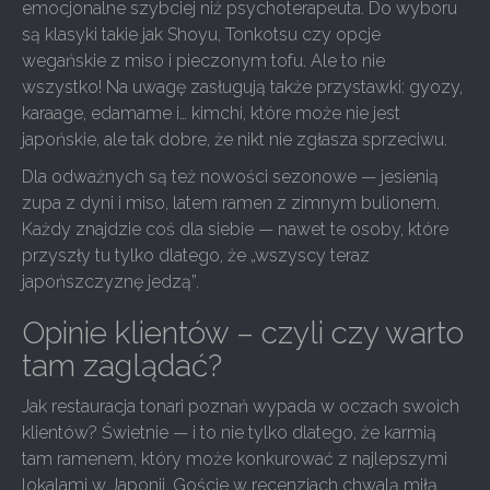
emocjonalne szybciej niż psychoterapeuta. Do wyboru
są klasyki takie jak Shoyu, Tonkotsu czy opcje
wegańskie z miso i pieczonym tofu. Ale to nie
wszystko! Na uwagę zasługują także przystawki: gyozy,
karaage, edamame i… kimchi, które może nie jest
japońskie, ale tak dobre, że nikt nie zgłasza sprzeciwu.
Dla odważnych są też nowości sezonowe — jesienią
zupa z dyni i miso, latem ramen z zimnym bulionem.
Każdy znajdzie coś dla siebie — nawet te osoby, które
przyszły tu tylko dlatego, że „wszyscy teraz
japońszczyznę jedzą”.
Opinie klientów – czyli czy warto
tam zaglądać?
Jak restauracja tonari poznań wypada w oczach swoich
klientów? Świetnie — i to nie tylko dlatego, że karmią
tam ramenem, który może konkurować z najlepszymi
lokalami w Japonii. Goście w recenzjach chwalą miłą