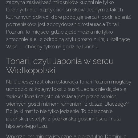
zaczyna zaskakiwać miłośników kuchni nie tylko
lokalnych, ale i azjatyckich smaków. Jednym z takich
kulinarnych odkryć, które podbijają serca (i podniebienia)
poznaniaków, jest zdecydowanie restauracja Tonari
Poznań. To miejsce, gdzie zjeść można nie tylko
smacznie, ale i z odrobiną stylu prosto z Kraju Kwitnącej
Wiśni — choćby tylko na godzinę lunchu.
Tonari, czyli Japonia w sercu
Wielkopolski
Na pierwszy rzut oka restauracja Tonari Poznań mogłaby
uchodzić za kolejny lokal z sushi. Jednak nie dajcie się
zwieść! Tonari często określana jest przez swoich
wiernych gości mianem rameniarni z duszą. Dlaczego?
Bo jej klimat to nie tylko jedzenie. To połączenie
japońskiej estetyki z poznańską gościnnością i nutą
hipsterskiego luzu.
Wnętrze jest minimalistyczne, ale przytulne. Dominuje