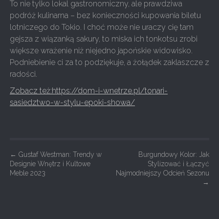
To nie tylko lokal gastronomiczny, ale prawdziwa
podróż kulinarna – bez konieczności kupowania biletu
lotniczego do Tokio. I choć może nie uraczy cię tam
gejsza z wiązanką sakury, to miska ich tonkotsu zrobi
większe wrażenie niż niejedno japońskie widowisko.
Podniebienie ci za to podziękuje, a żołądek zaklaszcze z
radości.
Zobacz też:https://dom-i-wnetrze.pl/tonari-
sasiedztwo-w-stylu-epoki-showa/
P
←
Gustaf Westman: Trendy w
Burgundowy Kolor: Jak
Designie Wnętrz i Kultowe
Stylizować i Łączyć
o
Meble 2023
Najmodniejszy Odcień Sezonu
s
→
t
n