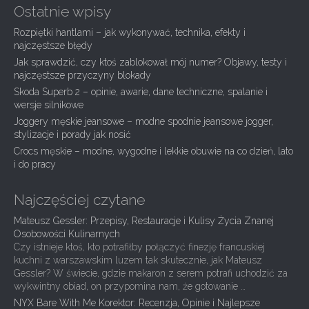
a
Ostatnie wpisy
v
Rozpiętki hantlami – jak wykonywać, technika, efekty i
i
najczęstsze błędy
g
Jak sprawdzić, czy ktoś zablokował mój numer? Objawy, testy i
najczęstsze przyczyny blokady
a
Skoda Superb 2 – opinie, awarie, dane techniczne, spalanie i
t
wersje silnikowe
i
Joggery męskie jeansowe – modne spodnie jeansowe jogger,
stylizacje i porady jak nosić
o
Crocs męskie – modne, wygodne i lekkie obuwie na co dzień, lato
n
i do pracy
Najczęściej czytane
Mateusz Gessler: Przepisy, Restauracje i Kulisy Życia Znanej
Osobowości Kulinarnych
Czy istnieje ktoś, kto potrafiłby połączyć finezję francuskiej
kuchni z warszawskim luzem tak skutecznie, jak Mateusz
Gessler? W świecie, gdzie makaron z serem potrafi uchodzić za
wykwintny obiad, on przypomina nam, że gotowanie …
NYX Bare With Me Korektor: Recenzja, Opinie i Najlepsze