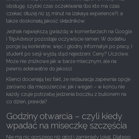
obsługę, szybki czas oczekiwania (bo kto ma czas
czekać dłużej niż 15 minut na izakaya experience?), a
także doskonałą jakość składników.
Jednak największą gwiazdą w komentarzach na Google
i TripAdvisor pozostaje oczywiście ramen. W dodatku
porcje są konkretne, więc i głodny informatyk po pracy, i
student po sesji wyjdą stąd najedzeni. Ceny? Uczciwe.
Może nie zniżkowe jak w barze mlecznym, ale na
pewno adekwatne do jakości.
Klienci doceniają też fakt, że restauracja zapewnia opcje
zarówno dla mięsożerców, jak i wegan – w końcu nie
każdy czuje potrzebę jedzenia boczku z bulionem na
co dzień, prawda?
Godziny otwarcia – czyli kiedy
wpadać na miseczkę szczęścia
Nie ma nic gorszego niż głód i zamknięty lokal. Dlatego