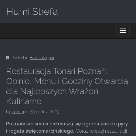
Humi Strefa
M
S
K
A
I
I
P
T
N
O
Posted in
Bez kategorii
M
C
O
E
Restauracja Tonari Poznań:
N
N
T
Opinie, Menu i Godziny Otwarcia
E
U
dla Najlepszych Wrażeń
N
T
Kulinarne
by
admin
on
5 grudnia 2025
Poznańskie smaki nie muszą się ograniczać do pyry
i rogala świętomarcińskiego.
Coraz więcej restauracji