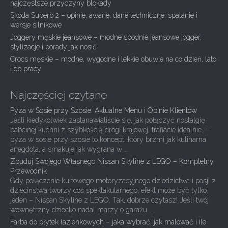
g
najczęstsze przyczyny blokady
Skoda Superb 2 – opinie, awarie, dane techniczne, spalanie i
a
wersje silnikowe
t
Joggery męskie jeansowe – modne spodnie jeansowe jogger,
i
stylizacje i porady jak nosić
Crocs męskie – modne, wygodne i lekkie obuwie na co dzień, lato
o
i do pracy
n
Najczęściej czytane
Pyza w Sosie przy Szosie: Aktualne Menu i Opinie Klientów
Jeśli kiedykolwiek zastanawialiście się, jak połączyć nostalgię
babcinej kuchni z szybkością drogi krajowej, trafiacie idealnie —
pyza w sosie przy szosie to koncept, który brzmi jak kulinarna
anegdota, a smakuje jak wygrana w …
Zbuduj Swojego Własnego Nissan Skyline z LEGO – Kompletny
Przewodnik
Gdy połączenie kultowego motoryzacyjnego dziedzictwa i pasji z
dzieciństwa tworzy coś spektakularnego, efekt może być tylko
jeden – Nissan Skyline z LEGO. Tak, dobrze czytasz! Jeśli twój
wewnętrzny dziecko nadal marzy o garażu …
Farba do płytek łazienkowych – jaka wybrać, jak malować i ile