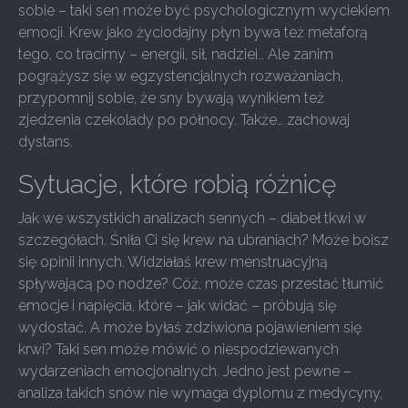
sobie – taki sen może być psychologicznym wyciekiem
emocji. Krew jako życiodajny płyn bywa też metaforą
tego, co tracimy – energii, sił, nadziei… Ale zanim
pogrążysz się w egzystencjalnych rozważaniach,
przypomnij sobie, że sny bywają wynikiem też
zjedzenia czekolady po północy. Także… zachowaj
dystans.
Sytuacje, które robią różnicę
Jak we wszystkich analizach sennych – diabeł tkwi w
szczegółach. Śniła Ci się krew na ubraniach? Może boisz
się opinii innych. Widziałaś krew menstruacyjną
spływającą po nodze? Cóż, może czas przestać tłumić
emocje i napięcia, które – jak widać – próbują się
wydostać. A może byłaś zdziwiona pojawieniem się
krwi? Taki sen może mówić o niespodziewanych
wydarzeniach emocjonalnych. Jedno jest pewne –
analiza takich snów nie wymaga dyplomu z medycyny,