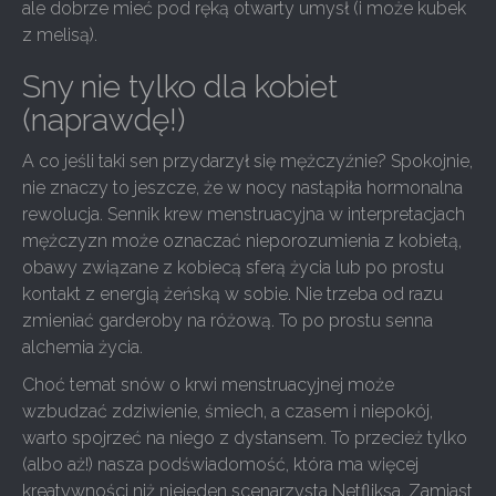
ale dobrze mieć pod ręką otwarty umysł (i może kubek
z melisą).
Sny nie tylko dla kobiet
(naprawdę!)
A co jeśli taki sen przydarzył się mężczyźnie? Spokojnie,
nie znaczy to jeszcze, że w nocy nastąpiła hormonalna
rewolucja. Sennik krew menstruacyjna w interpretacjach
mężczyzn może oznaczać nieporozumienia z kobietą,
obawy związane z kobiecą sferą życia lub po prostu
kontakt z energią żeńską w sobie. Nie trzeba od razu
zmieniać garderoby na różową. To po prostu senna
alchemia życia.
Choć temat snów o krwi menstruacyjnej może
wzbudzać zdziwienie, śmiech, a czasem i niepokój,
warto spojrzeć na niego z dystansem. To przecież tylko
(albo aż!) nasza podświadomość, która ma więcej
kreatywności niż niejeden scenarzysta Netfliksa. Zamiast