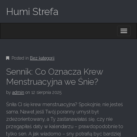
Humi Strefa
M
S
K
A
I
I
P
T
N
O
Posted in
Bez kategorii
M
C
O
E
Sennik: Co Oznacza Krew
N
N
T
Menstruacyjna we Śnie?
E
U
N
by
admin
on
12 sierpnia 2025
T
Śniła Ci się krew menstruacyjna? Spokojnie, nie jesteś
sama. Nawet jeśli Twój poranny umysł był
zdezorientowany, a Ty zastanawiałaś się, czy nie
przegapiłaś daty w kalendarzu – prawdopodobnie to
tylko sen. A jak wiadomo – sny potrafią być bardziej