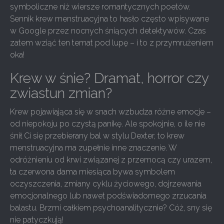
symboliczne niż wiersze romantycznych poetów.
Sennik krew menstruacyjna to hasło często wpisywane
w Google przez nocnych śniących detektywów. Czas
zatem wziąć ten temat pod lupę – i to z przymrużeniem
oka!
Krew w śnie? Dramat, horror czy
zwiastun zmian?
Krew pojawiająca się w snach wzbudza różne emocje –
od niepokoju po czystą panikę. Ale spokojnie, o ile nie
śnił Ci się przebierany bal w stylu Dexter, to krew
menstruacyjna ma zupełnie inne znaczenie. W
odróżnieniu od krwi związanej z przemocą czy urazem,
ta czerwona dama miesiąca bywa symbolem
oczyszczenia, zmiany cyklu życiowego, dojrzewania
emocjonalnego lub nawet podświadomego zrzucania
balastu. Brzmi całkiem psychoanalitycznie? Cóż, sny się
nie patyczkują!