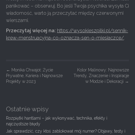
panikować – obserwuj. Bo jeśli Twoja psychika wysyła Ci
wiadomość, warto ją przeczytać między czerwonymi
wierszami.
Przeczytaj więcej na:
https://wysokieszpilki.pl/sennik-
krew-menstruacyjna-co-oznacza-sen-o-miesiaczce/
.
P
←
Monika Chwajoł: Życie
Kolor Malinowy: Najnowsze
Prywatne, Kariera i Najnowsze
Trendy, Znaczenie i Inspiracje
o
Projekty w 2023
w Modzie i Dekoracji
→
s
t
n
Ostatnie wpisy
a
Rozpiętki hantlami – jak wykonywać, technika, efekty i
v
najczęstsze błędy
i
Jak sprawdzić, czy ktoś zablokował mój numer? Objawy, testy i