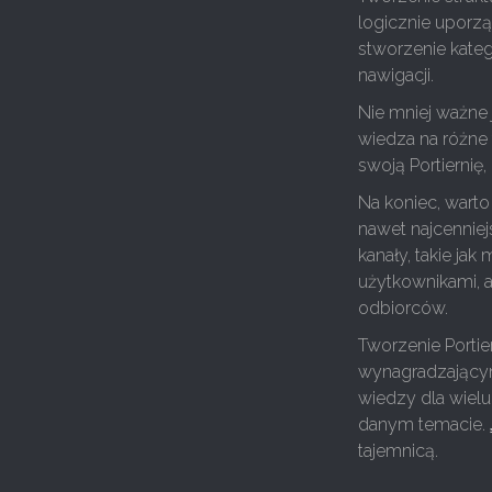
logicznie uporz
stworzenie kate
nawigacji.
Nie mniej ważne j
wiedza na różne 
swoją Portiernię,
Na koniec, warto
nawet najcennie
kanały, takie ja
użytkownikami, a
odbiorców.
Tworzenie Porti
wynagradzającym
wiedzy dla wiel
danym temacie.
tajemnicą.