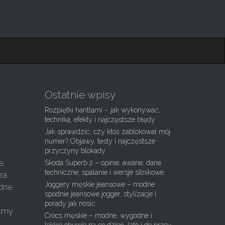
Ostatnie wpisy
Rozpiętki hantlami – jak wykonywać,
technika, efekty i najczęstsze błędy
Jak sprawdzić, czy ktoś zablokował mój
numer? Objawy, testy i najczęstsze
przyczyny blokady
e,
Skoda Superb 2 – opinie, awarie, dane
techniczne, spalanie i wersje silnikowe
za
Joggery męskie jeansowe – modne
ędne
spodnie jeansowe jogger, stylizacje i
ę
porady jak nosić
iśmy
Crocs męskie – modne, wygodne i