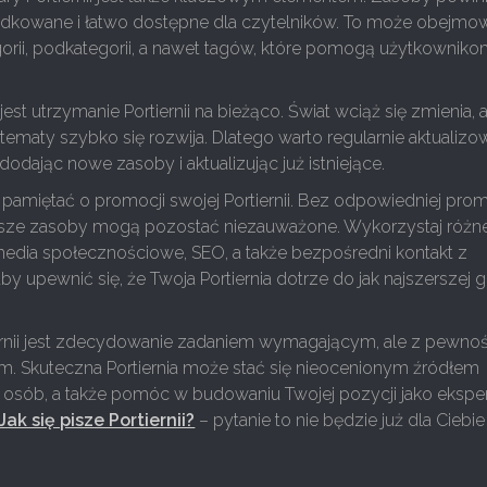
ądkowane i łatwo dostępne dla czytelników. To może obejmo
gorii, podkategorii, a nawet tagów, które pomogą użytkownik
est utrzymanie Portiernii na bieżąco. Świat wciąż się zmienia, 
tematy szybko się rozwija. Dlatego warto regularnie aktualiz
 dodając nowe zasoby i aktualizując już istniejące.
 pamiętać o promocji swojej Portiernii. Bez odpowiedniej prom
jsze zasoby mogą pozostać niezauważone. Wykorzystaj różn
k media społecznościowe, SEO, a także bezpośredni kontakt z
by upewnić się, że Twoja Portiernia dotrze do jak najszerszej 
ernii jest zdecydowanie zadaniem wymagającym, ale z pewnoś
. Skuteczna Portiernia może stać się nieocenionym źródłem
u osób, a także pomóc w budowaniu Twojej pozycji jako ekspe
Jak się pisze Portiernii?
– pytanie to nie będzie już dla Ciebie