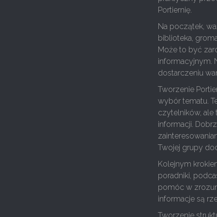
Portiernię.
Na początek, waż
biblioteka, grom
Może to być zaró
informacyjnym. Na
dostarczeniu wart
Tworzenie Portie
wybór tematu. T
czytelników, ale
informacji. Dobr
zainteresowaniam
Twojej grupy do
Kolejnym krokiem
poradniki, podca
pomóc w zrozumi
informacje są rze
Tworzenie struk