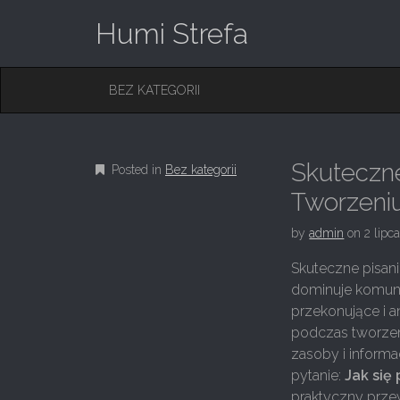
Humi Strefa
M
S
BEZ KATEGORII
K
A
I
I
P
T
N
O
Skuteczne
Posted in
Bez kategorii
M
C
O
Tworzeniu 
E
N
N
T
by
admin
on
2 lipc
E
U
N
Skuteczne pisani
T
dominuje komunik
przekonujące i a
podczas tworzeni
zasoby i informa
pytanie:
Jak się 
praktyczny prze