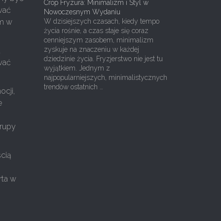
Crop Fryzura: Minimalizm i Styl w
wać
Nowoczesnym Wydaniu
om w
W dzisiejszych czasach, kiedy tempo
życia rośnie, a czas staje się coraz
cenniejszym zasobem, minimalizm
zyskuje na znaczeniu w każdej
a
dziedzinie życia. Fryzjerstwo nie jest tu
ować
wyjątkiem. Jednym z
najpopularniejszych, minimalistycznych
trendów ostatnich …
ocji,
e
grupy
cią
rta w