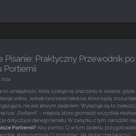
 Pisanie: Praktyczny Przewodnik po
Portiernii
a 2024
e to umiejętność, która zyskuje na znaczeniu w świecie, gdzie
acja online. Jednak tworzenie tekstów, które będą zrozumiał
ngażujące, nie jest łatwym zadaniem. Wykazuje się to zwłaszc
a tzw. „Portiernii” – miejsca, które gromadzi wszystkie niezb
cje dotyczące danego tematu. W związku z tym, narodziło si
pisze Portiernii?
Aby pomóc Ci w tym zadaniu, przygotowal
wodnik, który pomoże Ci zrozumieć, jak skutecznie tworzyć