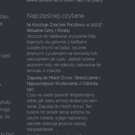
lekkie obuwie na co dzień, lato i do pracy
Najczęściej czytane
zaju
t.
Ile Kosztuje Znaczek Pocztowy w 2023?
Aktualne Ceny i Porady
Jeszcze do niedawna wysyłanie listu
kojarzyło się głównie z kartkami
świątecznymi od babci, ręcznie
pisanymi życzeniami na komunię lub…
 jest
wezwaniem do sądu. Jednak wbrew
pozorom listy nie odeszły całkowicie do
lamusa, a znaczki …
Zapukaj do Moich Drzwi: Streszczenie i
Najważniejsze Wydarzenia z Odcinka
ń
140
Czas na wielki powrót! Wspomnijmy
sobie, jak wielu emocji dostarcza nam
ykuły,
serial Zapukaj do moich drzwi. Ten
 mogą
turecki hit skradł serca widzów na
ę, że
całym świecie, a jego najnowszy
odcinek obiecuje jeszcze więcej
niespodzianek. …
nny być