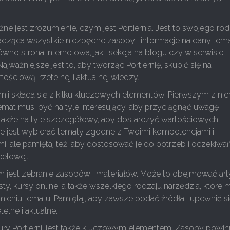
ne jest zrozumienie, czym jest Portiernia. Jest to swojego rod
adząca wszystkie niezbędne zasoby i informacje na dany tema
wno strona internetowa, jak i sekcja na blogu czy w serwisie
jważniejsze jest to, aby tworząc Portiernię, skupić się na
ościową, rzetelnej i aktualnej wiedzy.
rnii składa się z kilku kluczowych elementów. Pierwszym z nich
emat musi być na tyle interesujący, aby przyciągnąć uwagę
 także na tyle szczegółowy, aby dostarczyć wartościowych
ze jest wybierać tematy zgodne z Twoimi kompetencjami i
i, ale pamiętaj też, aby dostosować je do potrzeb i oczekiwa
celowej.
 jest zebranie zasobów i materiałów. Może to obejmować art
sty, kursy online, a także wszelkiego rodzaju narzędzia, które
eniu tematu. Pamiętaj, aby zawsze podać źródła i upewnić si
telne i aktualne.
tury Portiernii jest także kluczowym elementem. Zasoby powi