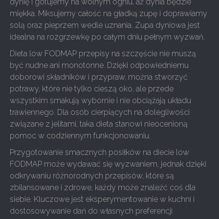
dynię i gotujemy na wolnym ogniu, aż dynia będzie
miękka. Miksujemy całość na gładką zupę i doprawiamy
solą oraz pieprzem wedle uznania. Zupa dyniowa jest
idealna na rozgrzewkę po całym dniu pełnym wyzwań.
Dieta low FODMAP przepisy na szczęście nie muszą
być nudne ani monotonne. Dzięki odpowiedniemu
doborowi składników i przypraw, można stworzyć
potrawy, które nie tylko cieszą oko, ale przede
wszystkim smakują wybornie i nie obciążają układu
trawiennego. Dla osób cierpiących na dolegliwości
związane z jelitami, taka dieta stanowi nieocenioną
pomoc w codziennym funkcjonowaniu.
Przygotowanie smacznych posiłków na diecie low
FODMAP może wydawać się wyzwaniem, jednak dzięki
odkrywaniu różnorodnych przepisów, które są
zbilansowane i zdrowe, każdy może znaleźć coś dla
siebie. Kluczowe jest eksperymentowanie w kuchni i
dostosowywanie dań do własnych preferencji