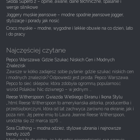
Skoda Superb 2 – opinie, awarie, dane techniczne, spalanie i
a
wersje silnikowe
t
Joggery męskie jeansowe – modne spodnie jeansowe jogger,
i
stylizacje i porady jak nosić
Crocs męskie – modne, wygodne i lekkie obuwie na co dzień, lato
o
i do pracy
n
Najczęściej czytane
Pepco Warszawa: Gdzie Szukać Niskich Cen i Modnych
Znalezisk
Zawsze w kółko zadajesz sobie pytanie: gdzie szukać niskich cen
i modnych znalezisk? Odpowiedź jest prosta: Pepco Warszawa.
Pepco to sieć sklepów, która zdobyła ogromną popularność
wśród Polaków. Nic dziwnego – w jednym …
Reese Witherspoon: Gwiazda Wielkiego Ekranu i Ikona Stylu
„`html Reese Witherspoon to amerykańska aktorka, producentka i
przedsiębiorczyni, która od lat zachwyca zarówno na ekranie, jak i
poza nim. Jej pełne imię to Laura Jeanne Reese Witherspoon,
urodziła się 22 marca 1976 …
Sora Clothing – modna odzież, stylowe ubrania i najnowsze
trendy 2026