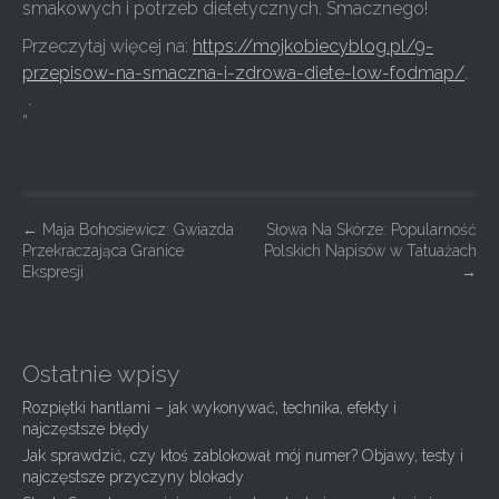
smakowych i potrzeb dietetycznych. Smacznego!
Przeczytaj więcej na:
https://mojkobiecyblog.pl/9-
przepisow-na-smaczna-i-zdrowa-diete-low-fodmap/
.
„`
P
←
Maja Bohosiewicz: Gwiazda
Słowa Na Skórze: Popularność
Przekraczająca Granice
Polskich Napisów w Tatuażach
o
Ekspresji
→
s
t
n
Ostatnie wpisy
a
Rozpiętki hantlami – jak wykonywać, technika, efekty i
v
najczęstsze błędy
i
Jak sprawdzić, czy ktoś zablokował mój numer? Objawy, testy i
g
najczęstsze przyczyny blokady