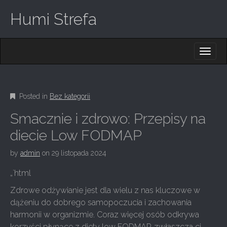
Humi Strefa
M
S
K
A
I
I
P
T
N
O
Posted in
Bez kategorii
M
C
O
E
Smacznie i zdrowo: Przepisy na
N
N
T
diecie Low FODMAP
E
U
N
by
admin
on
29 listopada 2024
T
„`html
Zdrowe odżywianie jest dla wielu z nas kluczowe w
dążeniu do dobrego samopoczucia i zachowania
harmonii w organizmie. Coraz więcej osób odkrywa
korzyści płynące z diety low FODMAP, zwłaszcza ci,