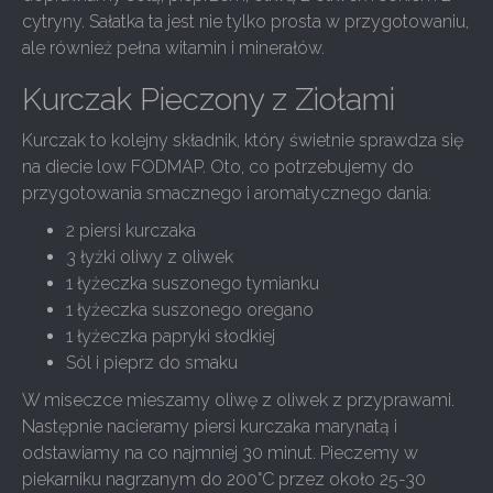
cytryny. Sałatka ta jest nie tylko prosta w przygotowaniu,
ale również pełna witamin i minerałów.
Kurczak Pieczony z Ziołami
Kurczak to kolejny składnik, który świetnie sprawdza się
na diecie low FODMAP. Oto, co potrzebujemy do
przygotowania smacznego i aromatycznego dania:
2 piersi kurczaka
3 łyżki oliwy z oliwek
1 łyżeczka suszonego tymianku
1 łyżeczka suszonego oregano
1 łyżeczka papryki słodkiej
Sól i pieprz do smaku
W miseczce mieszamy oliwę z oliwek z przyprawami.
Następnie nacieramy piersi kurczaka marynatą i
odstawiamy na co najmniej 30 minut. Pieczemy w
piekarniku nagrzanym do 200°C przez około 25-30