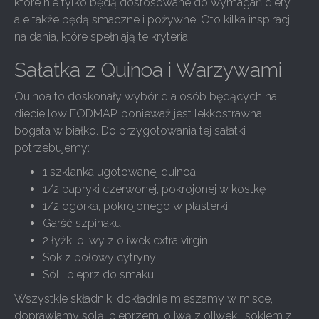
które nie tylko będą dostosowane do wymagań diety,
ale także będą smaczne i pożywne. Oto kilka inspiracji
na dania, które spełniają te kryteria.
Sałatka z Quinoa i Warzywami
Quinoa to doskonały wybór dla osób będących na
diecie low FODMAP, ponieważ jest lekkostrawna i
bogata w białko. Do przygotowania tej sałatki
potrzebujemy:
1 szklanka ugotowanej quinoa
1/2 papryki czerwonej, pokrojonej w kostkę
1/2 ogórka, pokrojonego w plasterki
Garść szpinaku
2 łyżki oliwy z oliwek extra virgin
Sok z połowy cytryny
Sól i pieprz do smaku
Wszystkie składniki dokładnie mieszamy w misce,
doprawiamy solą, pieprzem, oliwą z oliwek i sokiem z