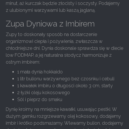
minut, aż kurczak będzie złocisty i soczysty. Podajemy
z ulubionymi warzywami lub kaszą jaglaną.
Zupa Dyniowa z Imbirem
Zupy to doskonały sposób na dostarczenie
organizmowi ciepła i pożywienia, zwłaszcza w
chłodniejsze dni. Dynia doskonale sprawdza się w diecie
low FODMAP, a jej naturalna słodycz harmonizuje z
ostrym imbirem:
1 mała dynia hokkaido
1 litr bulionu warzywnego bez czosnku i cebuli
1 kawałek imbiru o długości około 3 cm, starty
2 łyżki oleju kokosowego
Sól i pieprz do smaku
Dynię kroimy na mniejsze kawałki, usuwając pestki. W
dużym garnku rozgrzewamy olej kokosowy, dodajemy
imbir i krótko podsmażamy. Wlewamy bulion, dodajemy