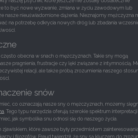
ty naszej psychiki, które jeszcze nie zostały dostatecznie
że to być nowe wyzwanie, zmiana w życiu zawodowym lub
kże nasze nieuświadomione dążenia. Nieznajomy mężczyzna
ać na potrzebę odkrycia nowych dróg lub zbadania wcześni
iwości.
yczne
t często obecna w snach o mężczyznach. Takie sny mogą
asze pragnienia, frustracje czy lęki związane z intymnością. 
czywistej relacji, ale także próbą zrozumienia naszego stosu
ości.
znaczenie snów
umieć, co oznaczają nasze sny o mężczyznach, możemy sięg
na
. Tego typu narzędzia oferują szerokie spektrum interpretacji 
ieć, jak symbolika snu odnosi się do naszego życia.
 zjawiskiem, które zawsze były przedmiotem zainteresowani
arzy i filozofów. Freud twierdził, że sny są kluczem do zrozu