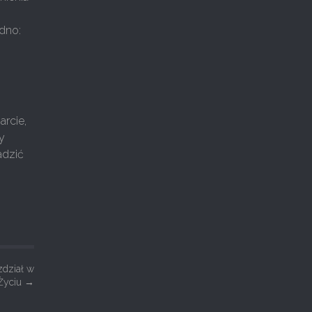
dno:
rcie,
y
adzić
zdział w
Życiu
→