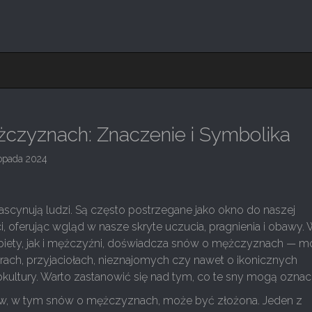
czyznach: Znaczenie i Symbolika
topada 2024
scynują ludzi. Są często postrzegane jako okno do naszej
oferując wgląd w nasze skryte uczucia, pragnienia i obawy. 
biety, jak i mężczyźni, doświadcza snów o mężczyznach — m
rach, przyjaciołach, nieznajomych czy nawet o ikonicznych
kultury. Warto zastanowić się nad tym, co te sny mogą oznac
nów, w tym snów o mężczyznach, może być złożona. Jeden z