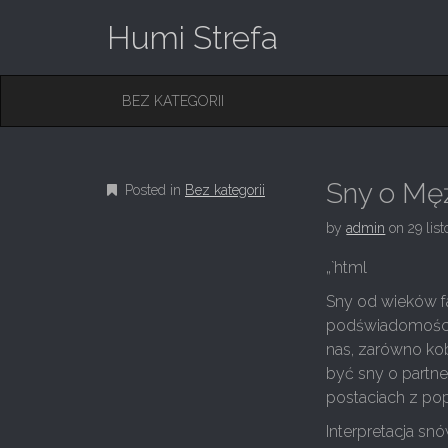
Humi Strefa
M
S
BEZ KATEGORII
K
A
I
I
P
T
N
O
Sny o Męż
Posted in
Bez kategorii
M
C
O
E
by
admin
on
29 lis
N
N
T
„`html
E
U
N
Sny od wieków fa
T
podświadomości, 
nas, zarówno ko
być sny o partne
postaciach z pop
Interpretacja s