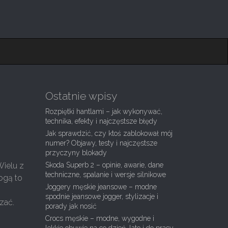
Ostatnie wpisy
Rozpiętki hantlami – jak wykonywać,
technika, efekty i najczęstsze błędy
Jak sprawdzić, czy ktoś zablokował mój
numer? Objawy, testy i najczęstsze
przyczyny blokady
Wielu z
Skoda Superb 2 – opinie, awarie, dane
techniczne, spalanie i wersje silnikowe
ogą to
Joggery męskie jeansowe – modne
spodnie jeansowe jogger, stylizacje i
zać.
porady jak nosić
Crocs męskie – modne, wygodne i