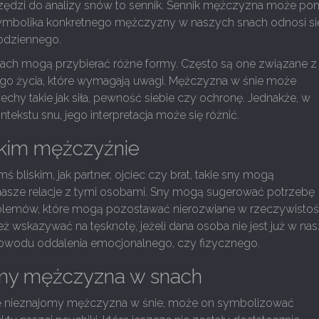
zędzi do analizy snów to sennik. Sennik mężczyzna może p
symbolika konkretnego mężczyzny w naszych snach odnosi si
odziennego.
ch mogą przybierać różne formy. Często są one związane z
go życia, które wymagają uwagi. Mężczyzna w śnie może
chy takie jak siła, pewność siebie czy ochronę. Jednakże, w
ntekstu snu, jego interpretacja może się różnić.
skim mężczyźnie
ś bliskim, jak partner, ojciec czy brat, takie sny mogą
nasze relacje z tymi osobami. Sny mogą sugerować potrzebę
blemów, które mogą pozostawać nierozwiane w rzeczywistośc
ż wskazywać na tęsknotę, jeżeli dana osoba nie jest już w n
 powodu oddalenia emocjonalnego, czy fizycznego.
my mężczyzna w snach
ię nieznajomy mężczyzna w śnie, może on symbolizować