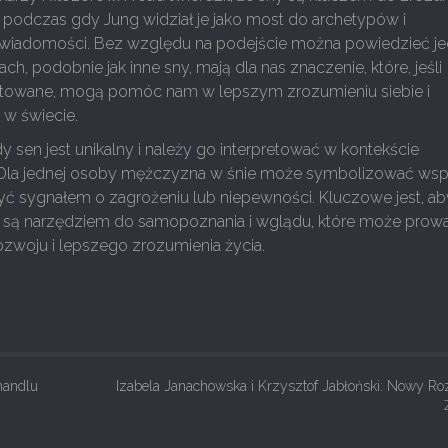
 podczas gdy Jung widział je jako most do archetypów i
świadomości. Bez względu na podejście można powiedzieć je
h, podobnie jak inne sny, mają dla nas znaczenie, które, jeśli
etowane, mogą pomóc nam w lepszym zrozumieniu siebie i
 w świecie.
y sen jest unikalny i należy go interpretować w kontekście
Dla jednej osoby mężczyzna w śnie może symbolizować wspa
yć sygnałem o zagrożeniu lub niepewności. Kluczowe jest, ab
y są narzędziem do samopoznania i wglądu, które może prow
zwoju i lepszego zrozumienia życia.
handlu
Izabela Janachowska i Krzysztof Jabłoński: Nowy Ro