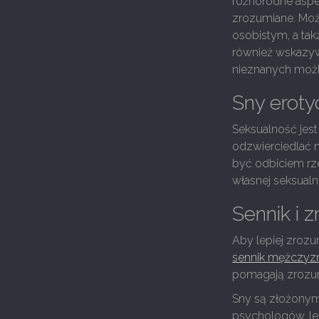
różnorodne aspek
zrozumiane. Mo
osobistym, a ta
również wskazyw
nieznanych możl
Sny erot
Seksualność jes
odzwierciedlać n
być odbiciem rze
własnej seksualn
Sennik i 
Aby lepiej zroz
sennik mężczyz
pomagają zrozum
Sny są złożonym
psychologów, lek