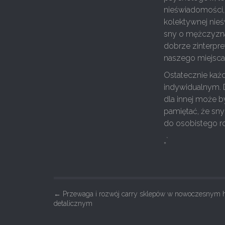
nieświadomości,
kolektywnej nie
sny o mężczyznac
dobrze zinterpr
naszego miejsca
Ostatecznie każd
indywidualnym. 
dla innej może b
pamiętać, że sn
do osobistego ro
„`
P
←
Przewaga i rozwój carry sklepów w nowoczesnym 
detalicznym
o
s