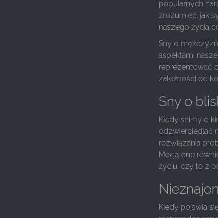
popularnych nar
zrozumieć, jak 
naszego życia c
Sny o mężczyzna
aspektami nasze
reprezentować ce
zależności od ko
Sny o bli
Kiedy śnimy o kim
odzwierciedlać 
rozwiązania pro
Mogą one równie
życiu, czy to z
Nieznajo
Kiedy pojawia s