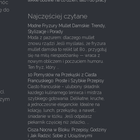
lekkie obuwie na co dzień, lato i do pracy
omóc
ę do
Najczęściej czytane
Modne Fryzury Mullet Damskie: Trendy,
Stylizacje i Porady
Moda z pazurem: dlaczego mullet
znowu rządzi Jeśli myślałaś, że fryzura
mullet damska to relikt lat 80., przygotuj
się na miłą niespodziankę — wraca z
nowym obliczem i poczuciem humoru.
Ten fryz, który …
10 Pomysłów na Przekąski z Ciasta
Francuskiego: Proste i Szybkie Przepisy
Ciasto francuskie – ulubiony składnik
i.
każdego kulinarnego leniwca i mistrza
szybkiego gotowania. Delikatne, kruche,
aszym
a jednocześnie eleganckie. Idealne na
kolację, lunch, przekąskę, a nawet…
śniadanie w łóżku. Jeśli odpalasz
piekarnik częściej niż żelazko, …
Cisza Nocna w Bloku: Przepisy, Godziny
i Jak Radzić Sobie z Uciążliwymi