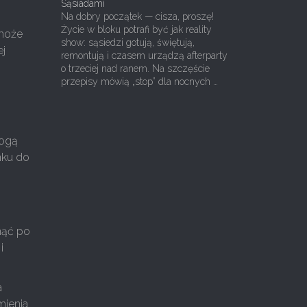
Sąsiadami
Na dobry początek — cisza, proszę!
Życie w bloku potrafi być jak reality
 może
show: sąsiedzi gotują, świętują,
ej
remontują i czasem urządzą afterparty
o trzeciej nad ranem. Na szczęście
przepisy mówią „stop” dla nocnych …
Mogą
nku do
nąć po
i
a
mienia