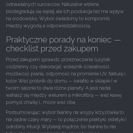
odnawialnych surowców. Naturalne włókna
biodegradują się lepiej, ale ich produkcja też ma wpływ
na środowisko. Wybór świadomy to kompromis
między wygodą a odpowiedzialnością.
Praktyczne porady na koniec —
checklist przed zakupem
Przed zakupem sprawdź: przeznaczenie (użytek
codzienny czy dekoracja), wskaźnik ścieralności,
możliwość prania, odporność na promienie UV, fakturę i
kolor. Weź próbnik do domu — światło w sklepie i w
twoim salonie to dwie różne planety. A jeśli nadal
wahasz się między welurem a mikrofibrą — weź kawę,
pomyśl chwilę i… może weź oba.
Podsumowując: wybór tkaniny na wsypy krzyżówka to
nie żadne czary mary — to połączenie praktyki, estetyki i
odrobiny intuicji. Wybieraj mądrze, bo tkanina to nie