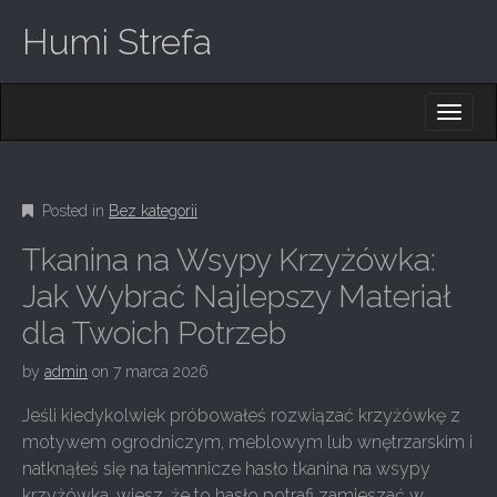
Humi Strefa
M
S
K
A
I
I
P
T
N
O
Posted in
Bez kategorii
M
C
O
E
Tkanina na Wsypy Krzyżówka:
N
N
T
Jak Wybrać Najlepszy Materiał
E
U
dla Twoich Potrzeb
N
T
by
admin
on
7 marca 2026
Jeśli kiedykolwiek próbowałeś rozwiązać krzyżówkę z
motywem ogrodniczym, meblowym lub wnętrzarskim i
natknąłeś się na tajemnicze hasło tkanina na wsypy
krzyżówka, wiesz, że to hasło potrafi zamieszać w