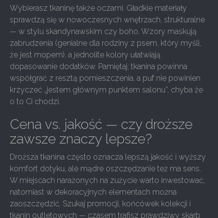
Wybierasz tkaninę także oczami. Gładkie materiały
sprawdzą się w nowoczesnych wnętrzach, strukturalne
— w stylu skandynawskim czy boho. Wzory maskują
zabrudzenia (genialne dla rodziny z psem, który myśli,
że jest mopem), a jednolite kolory ułatwiają
dopasowanie dodatków. Pamiętaj: tkanina powinna
współgrać z resztą pomieszczenia, a puf nie powinien
krzyczeć „jestem głównym punktem salonu”, chyba że
o to Ci chodzi.
Cena vs. jakość — czy droższe
zawsze znaczy lepsze?
Droższa tkanina często oznacza lepszą jakość i wyższy
komfort dotyku, ale mądre oszczędzanie też ma sens.
W miejscach narażonych na zużycie warto inwestować,
natomiast w dekoracyjnych elementach można
zaoszczędzić. Szukaj promocji, końcówek kolekcji i
tkanin outletowych — czasem trafisz prawdziwy skarb