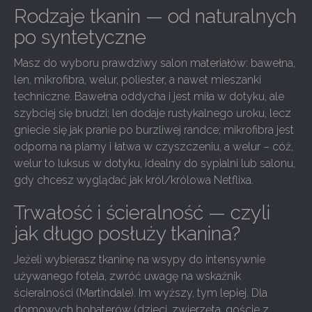
Rodzaje tkanin — od naturalnych
po syntetyczne
Masz do wyboru prawdziwy salon materiałów: bawełna,
len, mikrofibra, welur, poliester, a nawet mieszanki
techniczne. Bawełna oddycha i jest miła w dotyku, ale
szybciej się brudzi; len dodaje rustykalnego uroku, lecz
gniecie się jak pranie po burzliwej randce; mikrofibra jest
odporna na plamy i łatwa w czyszczeniu, a welur – cóż,
welur to luksus w dotyku, idealny do sypialni lub salonu,
gdy chcesz wyglądać jak król/królowa Netflixa.
Trwałość i ścieralność — czyli
jak długo posłuży tkanina?
Jeżeli wybierasz tkaninę na wsypy do intensywnie
używanego fotela, zwróć uwagę na wskaźnik
ścieralności (Martindale). Im wyższy, tym lepiej. Dla
domowych bohaterów (dzieci, zwierzęta, goście z