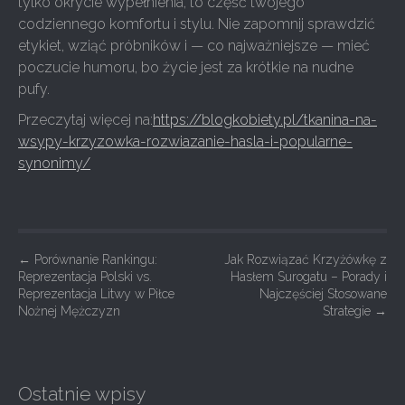
tylko okrycie wypełnienia, to część twojego
codziennego komfortu i stylu. Nie zapomnij sprawdzić
etykiet, wziąć próbników i — co najważniejsze — mieć
poczucie humoru, bo życie jest za krótkie na nudne
pufy.
Przeczytaj więcej na:
https://blogkobiety.pl/tkanina-na-
wsypy-krzyzowka-rozwiazanie-hasla-i-popularne-
synonimy/
P
←
Porównanie Rankingu:
Jak Rozwiązać Krzyżówkę z
Reprezentacja Polski vs.
Hasłem Surogatu – Porady i
o
Reprezentacja Litwy w Piłce
Najczęściej Stosowane
s
Nożnej Mężczyzn
Strategie
→
t
n
a
Ostatnie wpisy