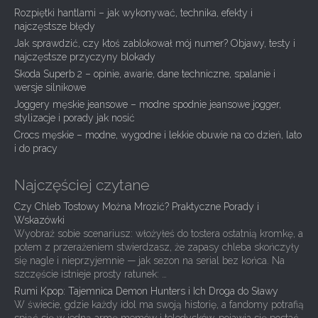
v
Rozpiętki hantlami – jak wykonywać, technika, efekty i
i
najczęstsze błędy
g
Jak sprawdzić, czy ktoś zablokował mój numer? Objawy, testy i
najczęstsze przyczyny blokady
a
Skoda Superb 2 – opinie, awarie, dane techniczne, spalanie i
t
wersje silnikowe
i
Joggery męskie jeansowe – modne spodnie jeansowe jogger,
stylizacje i porady jak nosić
o
Crocs męskie – modne, wygodne i lekkie obuwie na co dzień, lato
n
i do pracy
Najczęściej czytane
Czy Chleb Tostowy Można Mrozić? Praktyczne Porady i
Wskazówki
Wyobraź sobie scenariusz: włożyłeś do tostera ostatnią kromkę, a
potem z przerażeniem stwierdzasz, że zapasy chleba skończyły
się nagle i nieprzyjemnie — jak sezon na serial bez końca. Na
szczęście istnieje prosty ratunek: …
Rumi Kpop: Tajemnica Demon Hunters i Ich Droga do Sławy
W świecie, gdzie każdy idol ma swoją historię, a fandomy potrafią