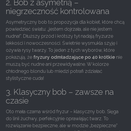
2. Bob z asymetrią –
niegrzeczność kontrolowana
Asymetryczny bob to propozycja dla kobiet, które chcą
powiedzieć światu: „jestem dojrzała, ale nie jestem
nudna!”. Dłuższy przód i krótszy tył nadają fryzurze
lekkości i nowoczesności. Świetnie wysmukla szyję i
ożywia rysy twarzy. To jeden z tych wyborów, które
pokazują, że
fryzury odmładzające po 40 krótkie
nie
muszą być nudne ani przewidywalne. W kolorze
chłodnego blondu lub miedzi potrafi zdziałać
stylistyczne cuda!
3. Klasyczny bob – zawsze na
czasie
Oto mała czarna wśród fryzur – klasyczny bob. Sięga
do linii żuchwy, perfekcyjnie oprawiając twarz. To
rozwiązanie bezpieczne, ale w modzie „bezpieczne”