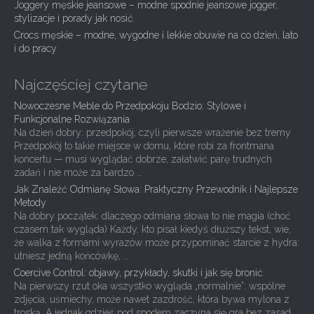
t
Joggery męskie jeansowe – modne spodnie jeansowe jogger,
i
stylizacje i porady jak nosić
Crocs męskie – modne, wygodne i lekkie obuwie na co dzień, lato
o
i do pracy
n
Najczęściej czytane
Nowoczesne Meble do Przedpokoju Bodzio: Stylowe i
Funkcjonalne Rozwiązania
Na dzień dobry: przedpokój, czyli pierwsze wrażenie bez tremy
Przedpokój to takie miejsce w domu, które robi za frontmana
koncertu — musi wyglądać dobrze, załatwić parę trudnych
zadań i nie może za bardzo …
Jak Znaleźć Odmianę Słowa: Praktyczny Przewodnik i Najlepsze
Metody
Na dobry początek: dlaczego odmiana słowa to nie magia (choć
czasem tak wygląda) Każdy, kto pisał kiedyś dłuższy tekst, wie,
że walka z formami wyrazów może przypominać starcie z hydra:
utniesz jedną końcówkę, …
Coercive Control: objawy, przykłady, skutki i jak się bronić
Na pierwszy rzut oka wszystko wygląda „normalnie”: wspólne
zdjęcia, uśmiechy, może nawet zazdrość, która bywa mylona z
troską. A jednak gdzieś pod spodem zaczyna się gra bez zasad,