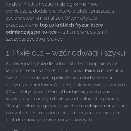
fryzjera! Krótkie fryzury mają ogromną moc:
odmładzają, dodają charakteru, a także upraszczają
życie w stopniu niemal zen. W tym artykule
przedstawiamy
top 10 krótkich fryzur, które
odmładzają po 40-tce
— z humorem, stylem i
szczyptą życiowej prawdy.
1. Pixie cut – wzór odwagi i szyku
Kultowa już fryzura dla kobiet, które nie boją się życia
(ani bezlitosnej szczotki do włosów).
Pixie cut
odsłania
twarz, podkreśla kości policzkowe i dodaje energii
niczym poranna kawa. A do tego skraca czas suszenia o
90% – statystyki nie kłamią! Nadaje się praktycznie do
każdego typu urody i działa jak naturalny lifting twarzy.
Wersja z dłuższą grzywką świetnie maskuje zmarszczki
na czole. Czasem jedno cięcie zmienia więcej niż cała
szafa kremów przeciwzmarszczkowych.