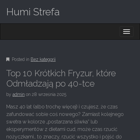
Humi Strefa
M
S
K
A
I
I
P
T
N
O
Posted in
Bez kategorii
M
C
O
E
Top 10 Krótkich Fryzur, które
N
N
T
Odmładzają po 40-tce
E
U
N
by
admin
on
28 września 2025
T
Masz 40 lat (albo trochę więcej) i czujesz, że czas
zafundować sobie coś nowego? Zamiast kolejnego
swetra w kolorze „postarzana śliwka” lub
eksperymentów z dietami cud, może czas rzucić
nożyczkami… to znaczy, rzucić wszystko i pójść do