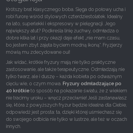
Krótszy brat klasycznego boba. Sięga do połowy ucha i
robi furorę wśród stylowych czterdziestolatek. Idealny
na lato, superlekki i ekspresowy w pielęgnacji. Jego
największy atut? Podkreśla linię żuchwy, odmładza o
dobre kilka lat i przy okazji daje efekt „nie mam czasu,
bo jestem zbyt zajęta byciem modną ikoną”. Fryzjerzy
mówią mu zdecydowane oui!
Jak widać, krótkie fryzury mają nie tylko praktyczne
zastosowanie, ale także terapeutyczne. Odmładzają nie
tylko twarz, ale i duszę – każda kobieta po odważnym
cięciu wie, o czym mowa.
Fryzury odmładzające po
40 krótkie
to sposób na pokazanie światu, że z wiekiem
nie tracimy uroku – wręcz przeciwnie! Jeśli zastanawiasz
się, która z powyższych fryzur będzie idealna dla Ciebie,
odpowiedź jest prosta: ta, dzięki której uśmiechasz się
do swojego odbicia nie tylko w lustrze, ale też w oczach
innych.