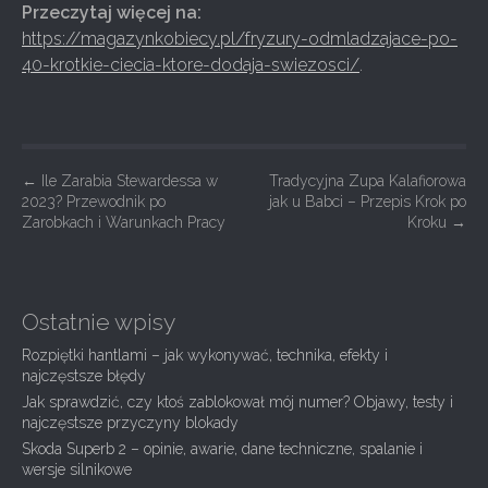
Przeczytaj więcej na:
https://magazynkobiecy.pl/fryzury-odmladzajace-po-
40-krotkie-ciecia-ktore-dodaja-swiezosci/
.
P
←
Ile Zarabia Stewardessa w
Tradycyjna Zupa Kalafiorowa
2023? Przewodnik po
jak u Babci – Przepis Krok po
o
Zarobkach i Warunkach Pracy
Kroku
→
s
t
n
Ostatnie wpisy
a
Rozpiętki hantlami – jak wykonywać, technika, efekty i
v
najczęstsze błędy
i
Jak sprawdzić, czy ktoś zablokował mój numer? Objawy, testy i
g
najczęstsze przyczyny blokady
Skoda Superb 2 – opinie, awarie, dane techniczne, spalanie i
a
wersje silnikowe