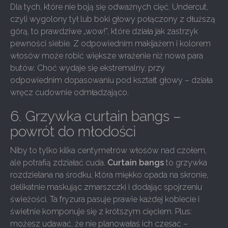
Dla tych, które nie boją się odważnych cięć. Undercut,
czyli wygolony tył lub boki głowy połączony z dłuższą
górą, to prawdziwe „wow!”, które działa jak zastrzyk
pewności siebie. Z odpowiednim makijażem i kolorem
włosów może robić większe wrażenie niż nowa para
butów. Choć wydaje się ekstremalny, przy
odpowiednim dopasowaniu pod kształt głowy – działa
wręcz cudownie odmładzająco.
6. Grzywka curtain bangs –
powrót do młodości
Niby to tylko kilka centymetrów włosów nad czołem,
ale potrafią zdziałać cuda.
Curtain bangs
to grzywka
rozdzielana na środku, która miękko opada na skronie,
delikatnie maskując zmarszczki i dodając spojrzeniu
świeżości. Ta fryzura pasuje prawie każdej kobiecie i
świetnie komponuje się z krótszym cięciem. Plus:
możesz udawać, że nie planowałaś ich czesać –