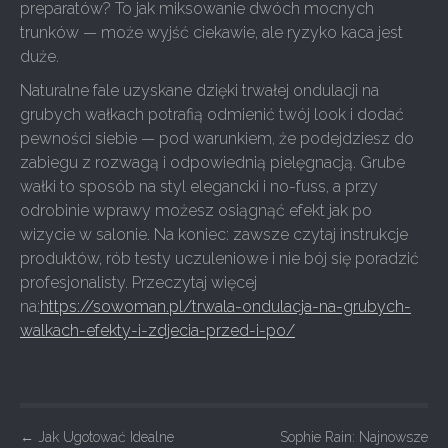
preparatów? To jak miksowanie dwóch mocnych
trunków — może wyjść ciekawie, ale ryzyko kaca jest
duże.
Naturalne fale uzyskane dzięki trwałej ondulacji na
grubych wałkach potrafią odmienić twój look i dodać
pewności siebie — pod warunkiem, że podejdziesz do
zabiegu z rozwagą i odpowiednią pielęgnacją. Grube
wałki to sposób na styl elegancki i no-fuss, a przy
odrobinie wprawy możesz osiągnąć efekt jak po
wizycie w salonie. Na koniec: zawsze czytaj instrukcje
produktów, rób testy uczuleniowe i nie bój się poradzić
profesjonalisty. Przeczytaj więcej
na:
https://sowoman.pl/trwala-ondulacja-na-grubych-
walkach-efekty-i-zdjecia-przed-i-po/
P
←
Jak Ugotować Idealne
Sophie Rain: Najnowsze