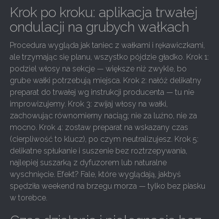
Krok po kroku: aplikacja trwałej
ondulacji na grubych wałkach
Procedura wygląda jak taniec z wałkami i rękawiczkami,
ale trzymając się planu, wszystko pójdzie gładko. Krok 1:
podziel włosy na sekcje — większe niż zwykle, bo
grube wałki potrzebują miejsca. Krok 2: nałóż delikatny
preparat do trwałej wg instrukcji producenta — tu nie
improwizujemy. Krok 3: zwijaj włosy na wałki,
zachowując równomierny naciąg; nie za luźno, nie za
mocno. Krok 4: zostaw preparat na wskazany czas
(cierpliwość to klucz), po czym neutralizujesz. Krok 5:
delikatne spłukanie i suszenie bez roztrzepywania,
najlepiej suszarką z dyfuzorem lub naturalne
wyschnięcie. Efekt? Fale, które wyglądają, jakbyś
spędziła weekend na brzegu morza — tylko bez piasku
w torebce.