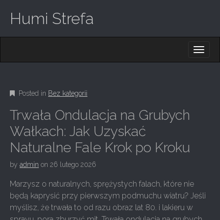
Humi Strefa
M
S
K
A
I
I
P
T
N
O
Posted in
Bez kategorii
M
C
O
E
Trwała Ondulacja na Grubych
N
N
T
Wałkach: Jak Uzyskać
E
U
Naturalne Fale Krok po Kroku
N
T
by
admin
on
26 lutego 2026
Marzysz o naturalnych, sprężystych falach, które nie
będą kaprysić przy pierwszym podmuchu wiatru? Jeśli
myślisz, że trwała to od razu obraz lat 80. i lakieru w
sprayu, pora zburzyć mit. Trwała ondulacja na grubych