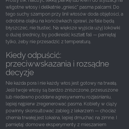
Prosty trik: nałożyć lekką piankę lub krem do stylizacji na
wilgotne włosy i delikatnie „gnieść” pasma palcami. Do
tego suchy szampon przy linii włosów doda objętości, a
odrobina olejku na końcówkach sprawi, że fale będą
błyszczeć, nie tłusteć. Na większe wyjścia użyj lokówki
o dużej średnicy, by podkreślić kształt fali — pamiętaj
tylko, żeby nie przesadzić z temperaturą.
Kiedy odpuścić:
przeciwwskazania i rozsądne
decyzje
Nie każda pora i nie każdy włos jest gotowy na trwałą.
Jeśli twoje włosy są bardzo zniszczone, przesuszone
lub niedawno poddane agresywnemu rozjaśnianiu,
lepiej najpierw zregenerować pasma. Kobiety w ciąży
powinny skonsultować zabieg z lekarzem — chociaż
chemia trwałej jest lokalna, lepiej dmuchać na zimne. I
pamiętaj: domowe eksperymenty z mieszaniem