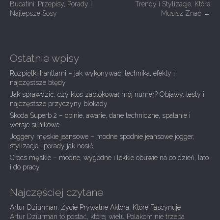
Bucatini: Przepisy, Porady i
Trendy i Stylizacje, Które
o
Najlepsze Sosy
Musisz Znać
→
s
t
n
Ostatnie wpisy
a
Rozpiętki hantlami – jak wykonywać, technika, efekty i
v
najczęstsze błędy
i
Jak sprawdzić, czy ktoś zablokował mój numer? Objawy, testy i
g
najczęstsze przyczyny blokady
Skoda Superb 2 – opinie, awarie, dane techniczne, spalanie i
a
wersje silnikowe
t
Joggery męskie jeansowe – modne spodnie jeansowe jogger,
i
stylizacje i porady jak nosić
Crocs męskie – modne, wygodne i lekkie obuwie na co dzień, lato
o
i do pracy
n
Najczęściej czytane
Artur Dziurman: Życie Prywatne Aktora, Które Fascynuje
Artur Dziurman to postać, której wielu Polakom nie trzeba