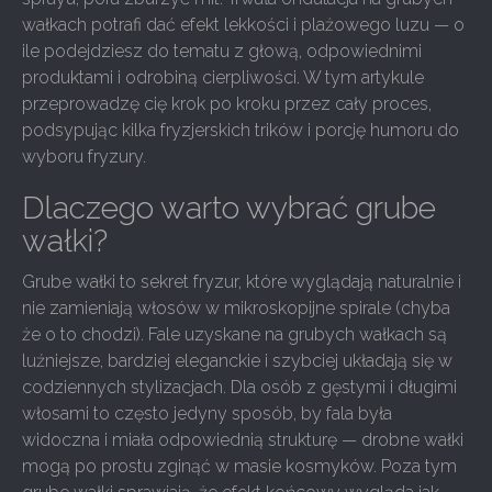
wałkach potrafi dać efekt lekkości i plażowego luzu — o
ile podejdziesz do tematu z głową, odpowiednimi
produktami i odrobiną cierpliwości. W tym artykule
przeprowadzę cię krok po kroku przez cały proces,
podsypując kilka fryzjerskich trików i porcję humoru do
wyboru fryzury.
Dlaczego warto wybrać grube
wałki?
Grube wałki to sekret fryzur, które wyglądają naturalnie i
nie zamieniają włosów w mikroskopijne spirale (chyba
że o to chodzi). Fale uzyskane na grubych wałkach są
luźniejsze, bardziej eleganckie i szybciej układają się w
codziennych stylizacjach. Dla osób z gęstymi i długimi
włosami to często jedyny sposób, by fala była
widoczna i miała odpowiednią strukturę — drobne wałki
mogą po prostu zginąć w masie kosmyków. Poza tym