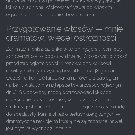
grube wałki sprawiają, że efekt końcowy wygląda jak
lekko upragniona „efektowna fryzura po włoskim
espresso” — czyli modnie i bez pretensji.
Przygotowanie włosów — mniej
dramatów, więcej ostrożności
Zanim zamienisz łazienkę w salon fryzjerski, pamiętaj:
zdrowe włosy to podstawa trwałej. Oto co warto zrobić
przed zabiegiem: podciąć rozdwojone końcówki,
nawilżyć włosy odżywką bez silikonów 48 godzin
wcześniej i unikać farbowania na równo z zabiegiem
(farba i trwała to nie najlepsze towarzystwo w jednym
dniu). Grube włosy mogą potrzebować lekkiego
rozjaśnienia łodygi kosmetykami przed zabiegiem, jeśli
struktura jest bardzo oporna — ale to już prośba o radę
do specjalisty. Pamiętaj też o testach alergicznych —
dramatyczne reakcje na trwałą nie są zabawne, nawet
jeśli fryzura wychodzi idealnie.