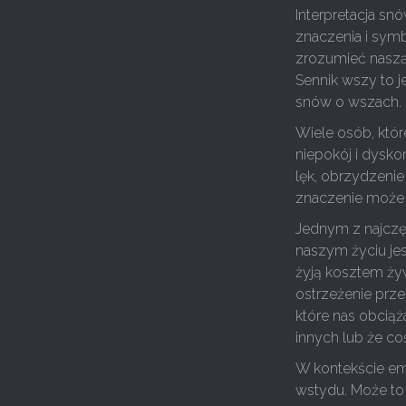
Interpretacja snó
znaczenia i sym
zrozumieć naszą
Sennik wszy to 
snów o wszach.
Wiele osób, któ
niepokój i dysko
lęk, obrzydzenie
znaczenie może z
Jednym z najczę
naszym życiu jes
żyją kosztem żyw
ostrzeżenie prz
które nas obcią
innych lub że co
W kontekście e
wstydu. Może to