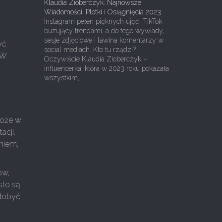
Klaudia Zioberczyk: Najnowsze
Wiadomości, Plotki i Osiągnięcia 2023
Instagram pełen pięknych ujęć, TikTok
buzujący trendami, a do tego wywiady,
sesje zdjęciowe i lawina komentarzy w
yć
social mediach. Kto tu rządzi?
 W
Oczywiście Klaudia Zioberczyk –
influencerka, która w 2023 roku pokazała
wszystkim, …
może w
cji.
niem,
ów,
sto są
ydobyć