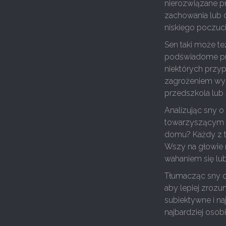
nierozwiązane pr
zachowania lub 
niskiego poczuci
Sen taki może t
podświadome prz
niektórych przy
zagrożeniem wys
przedszkola lub s
Analizując sny o
towarzyszącym i
domu? Każdy z t
Wszy na głowie
wahaniem się lub
Tłumacząc sny o
aby lepiej zrozu
subiektywne i n
najbardziej osobi