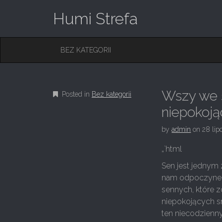
Humi Strefa
M
S
BEZ KATEGORII
K
A
I
I
P
T
N
O
Wszy we 
Posted in
Bez kategorii
M
C
O
niepokoj
E
N
N
T
by
admin
on
28 lip
E
U
N
„`html
T
Sen jest jednym 
nam odpoczynek i
sennych, które z
niepokojących 
ten niecodzienny