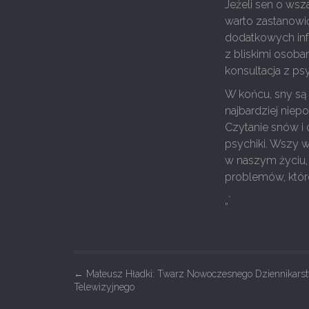
Jeżeli sen o wsz
warto zastanowi
dodatkowych in
z bliskimi osoba
konsultacja z ps
W końcu, sny są
najbardziej nie
Czytanie snów i 
psychiki. Wszy 
w naszym życiu, 
problemów, które
„`
P
←
Mateusz Hładki: Twarz Nowoczesnego Dziennikars
Telewizyjnego
o