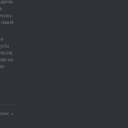
larnie,
a
zmowy
b nawet
te
yciu.
naszej
eje się
ie
łosów
→