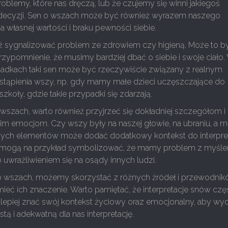
oblemy, które nas dręczą, lub że czujemy się winni jakiegoś
decyzji. Sen o wszach może być również wyrazem naszego
a własnej wartości i braku pewności siebie.
eż sygnalizować problem ze zdrowiem czy higieną. Może to b
ypomnienie, że musimy bardziej dbać o siebie i swoje ciało.
padkach taki sen może być rzeczywiście związany z realnym
tąpienia wszy, np. gdy mamy małe dzieci uczęszczające do
zkoły, gdzie takie przypadki się zdarzają.
 wszach, warto również przyjrzeć się dokładniej szczegółom i
m emocjom. Czy wszy były na naszej głowie, na ubraniu, a 
ych elementów może dodać dodatkowy kontekst do interpreta
 mogą na przykład symbolizować, że mamy problem z myśle
 uwrażliwieniem się na osądy innych ludzi.
 wszach, możemy skorzystać z różnych źródeł i przewodnik
mieć ich znaczenie. Warto pamiętać, że interpretacje snów czę
ajlepiej znać swój kontekst życiowy oraz emocjonalny, aby w
stą i adekwatną dla nas interpretację.