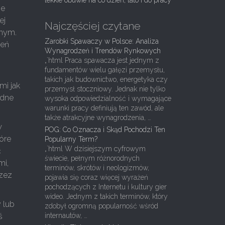
lekkie obuwie na co dzień, lato i do pracy
ie
ej
Najczęściej czytane
znym.
Zarobki Spawaczy w Polsce: Analiza
zeń
Wynagrodzeń i Trendów Rynkowych
„`html Praca spawacza jest jednym z
fundamentów wielu gałęzi przemysłu,
takich jak budownictwo, energetyka czy
mi jak
przemysł stoczniowy. Jednak nie tylko
adne
wysoka odpowiedzialność i wymagające
warunki pracy definiują ten zawód, ale
także atrakcyjne wynagrodzenia, …
w
POG: Co Oznacza i Skąd Pochodzi Ten
óre
Popularny Term?
„`html W dzisiejszym cyfrowym
ć
świecie, pełnym różnorodnych
mi,
terminów, skrótów i neologizmów,
rzez
pojawia się coraz więcej wyrażeń
pochodzących z Internetu i kultury gier
wideo. Jednym z takich terminów, który
 lub
zdobył ogromną popularność wśród
ś
internautów, …