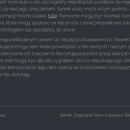
ach wywołuje u nas szczególny niepokój lub powtarza się regu
ć się nad jego znaczeniem. Sennik wszy może w tym pomóc, 
formacji można szukać
tutaj
. Pomocne mogą być również ro
mi, które mogą spojrzeć na nasze sny z innej perspektywy, lu
ychologiem lub specjalistą ds. snów.
 niepowtarzalnym oknem do naszej podświadomości. Nawet 
pokojące mogą nam wiele powiedzieć o nas samych i naszym ż
odkrywanie ich znaczeń to fascynująca podróż przez labirynt 
we śnie mogą być dla nas sygnałem, że coś niepokojącego dzi
ale jednocześnie dają nam szansę na zrozumienie i rozwiązan
 nas dotykają.
twa
Sennik: Znaczenie Snów o Ścinaniu W