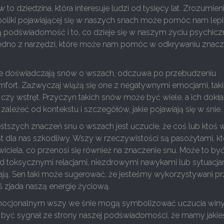
w to dziedzina, która interesuje ludzi od tysięcy lat. Zrozumien
boliki pojawiającej się w naszych snach może pomóc nam lepi
 podświadomość i to, co dzieje się w naszym życiu psychic
jedno z narzędzi, które może nam pomóc w odkrywaniu znac
re doświadczają snów o wszach, odczuwa po przebudzeniu
mfort. Zazwyczaj wiążą się one z negatywnymi emocjami, taki
 czy wstręt. Przyczyn takich snów może być wiele, a ich dokł
ależeć od kontekstu i szczegółów, jakie pojawiają się w śnie.
stszych znaczeń snu o wszach jest uczucie, że coś lub ktoś 
t dla nas szkodliwy. Wszy w rzeczywistości są pasożytami, kt
iciela, co przenosi się również na znaczenie snu. Może to by
ed toksycznymi relacjami, niezdrowymi nawykami lub sytuacja
żają. Sen taki może sugerować, że jesteśmy wykorzystywani p
ś zjada naszą energię życiową.
mocjonalnym wszy we śnie mogą symbolizować uczucia winy
 być sygnał ze strony naszej podświadomości, że mamy jakie