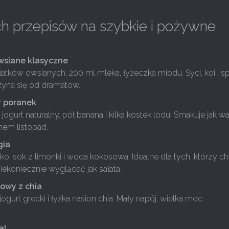
ch przepisów na szybkie i pożywne
wsiane klasyczne
płatków owsianych, 200 ml mleka, łyżeczka miodu. Syci, koi i sp
zyna się od dramatów.
y poranek
jogurt naturalny, pół banana i kilka kostek lodu. Smakuje jak wa
knem listopad.
gia
błko, sok z limonki i woda kokosowa. Idealne dla tych, którzy c
niekoniecznie wyglądać jak sałata.
dowy z chia
jogurt grecki i łyżka nasion chia. Mały napój, wielka moc
.
al