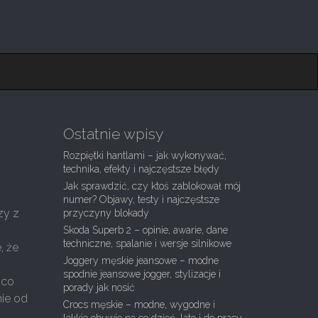
Ostatnie wpisy
Rozpiętki hantlami – jak wykonywać,
technika, efekty i najczęstsze błędy
Jak sprawdzić, czy ktoś zablokował mój
numer? Objawy, testy i najczęstsze
zy z
przyczyny blokady
Skoda Superb 2 – opinie, awarie, dane
techniczne, spalanie i wersje silnikowe
, że
Joggery męskie jeansowe – modne
spodnie jeansowe jogger, stylizacje i
 co
porady jak nosić
nie od
Crocs męskie – modne, wygodne i