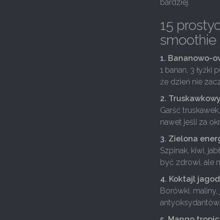
bardziej.
15 prosty
smoothie
1. Bananowo-o
1 banan, 3 łyżki 
że dzień nie zac
2. Truskawkow
Garść truskawek, 
nawet jeśli za o
3. Zielona ener
Szpinak, kiwi, ja
być zdrowi, ale 
4. Koktajl jago
Borówki, maliny, 
antyoksydantów
5. Mango tropic