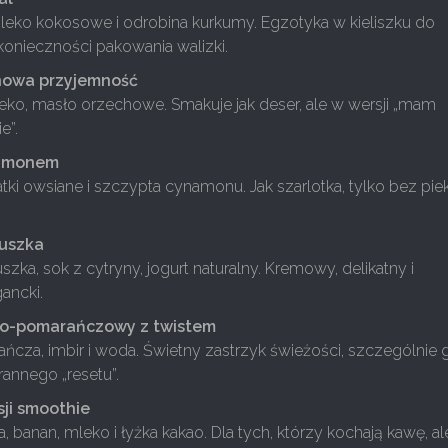
leko kokosowe i odrobina kurkumy. Egzotyka w kieliszku do
konieczności pakowania walizki.
nowa przyjemność
eko, masło orzechowe. Smakuje jak deser, ale w wersji „mam
e”.
namonem
łatki owsiane i szczypta cynamonu. Jak szarlotka, tylko bez pie
ruszka
zka, sok z cytryny, jogurt naturalny. Kremowy, delikatny i
ancki.
o-pomarańczowy z twistem
cza, imbir i woda. Świetny zastrzyk świeżości, szczególnie 
annego „resetu”.
sji smoothie
 banan, mleko i łyżka kakao. Dla tych, którzy kochają kawę, al