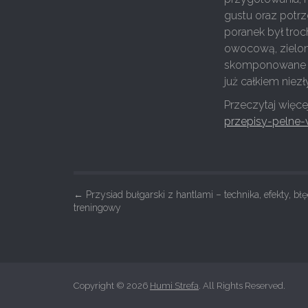
gustu oraz potrz
poranek był troc
owocową, zielon
skomponowane sm
już całkiem niez
Przeczytaj więce
przepisy-pelne-w
P
←
Przysiad bułgarski z hantlami – technika, efekty, błę
treningowy
o
s
t
n
Copyright © 2026
Humi Strefa
. All Rights Reserved.
a