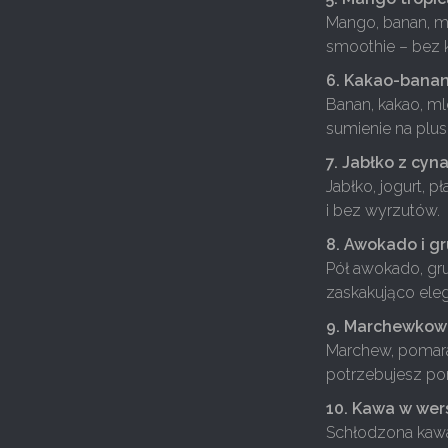
Mango, banan, m
smoothie – bez 
6. Kakao-bana
Banan, kakao, ml
sumienie na plusi
7. Jabłko z cy
Jabłko, jogurt, p
i bez wyrzutów.
8. Awokado i g
Pół awokado, grus
zaskakująco eleg
9. Marchewkow
Marchew, pomarań
potrzebujesz por
10. Kawa w wer
Schłodzona kawa,