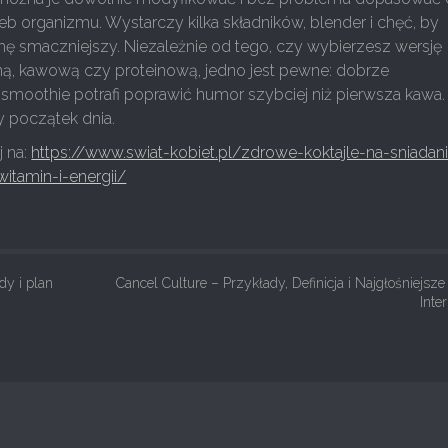
eb organizmu. Wystarczy kilka składników, blender i chęć, by
hę smaczniejszy. Niezależnie od tego, czy wybierzesz wersję
ą, kawową czy proteinową, jedno jest pewne: dobrze
oothie potrafi poprawić humor szybciej niż pierwsza kawa.
ły początek dnia.
j na:
https://www.swiat-kobiet.pl/zdrowe-koktajle-na-sniadan
itamin-i-energii/
dy i plan
Cancel Culture – Przykłady, Definicja i Najgłośniejsze
Inte