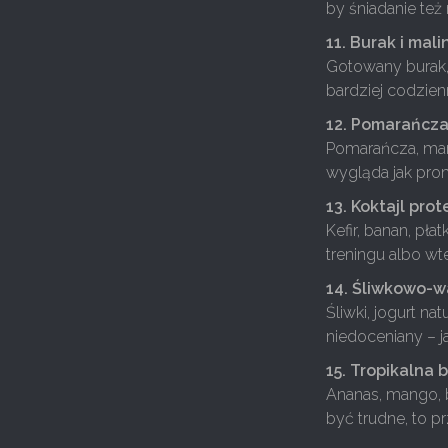
by śniadanie też
11. Burak i mali
Gotowany burak, 
bardziej codzienn
12. Pomarańcza
Pomarańcza, mar
wygląda jak pro
13. Koktajl pro
Kefir, banan, pł
treningu albo w
14. Śliwkowo-w
Śliwki, jogurt nat
niedoceniany – 
15. Tropikalna 
Ananas, mango, b
być trudne, to p