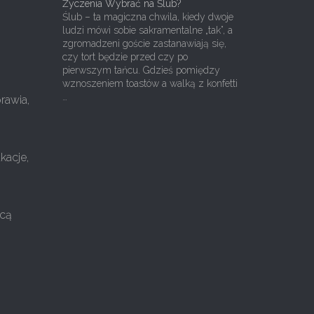
Życzenia Wybrać na Ślub?
Ślub – ta magiczna chwila, kiedy dwoje
ludzi mówi sobie sakramentalne „tak”, a
zgromadzeni goście zastanawiają się,
czy tort będzie przed czy po
pierwszym tańcu. Gdzieś pomiędzy
wznoszeniem toastów a walką z konfetti
…
rawia,
kacje,
hcą