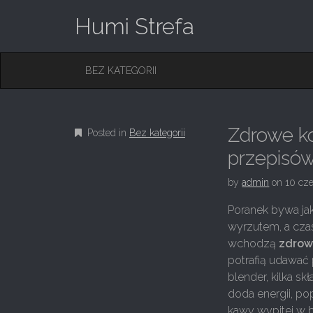
Humi Strefa
M
S
BEZ KATEGORII
K
A
I
I
P
T
N
O
Zdrowe ko
Posted in
Bez kategorii
M
C
O
przepisów
E
N
N
T
by
admin
on
10 cz
E
U
N
Poranek bywa jak
T
wyrzutem, a czas
wchodzą
zdrow
potrafią udawać
blender, kilka s
doda energii, po
kawy wypitej w b