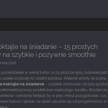
ktajle na śniadanie – 15 prostych
 na szybkie i pożywne smoothie
erwca 2026
 poniedziałek w wersji turbo: oczy jeszcze śpią, lodówka patr
 ucieka szybciej niż ostatni autobus. Właśnie wtedy na scenę
e koktajle na śniadanie
– szybkie, kolorowe i na tyle sprytne
 pełnowartościowy posiłek bez większego wysiłku. Wystarczy
kładników i odrobina fantazji, by w pięć minut przygotować coś,
prawi humor i sprawi, że dzień zacznie się od przyjemności, a 
iegu.