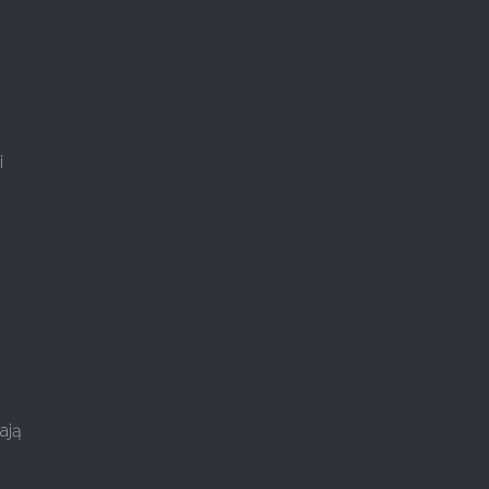
i
ają