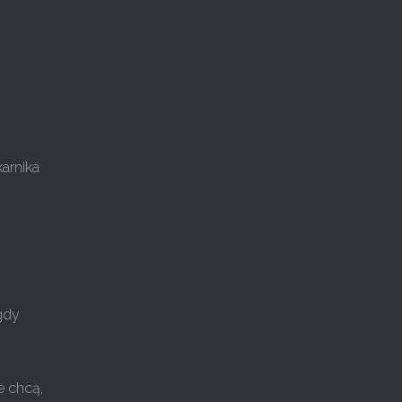
karnika
gdy
e chcą,