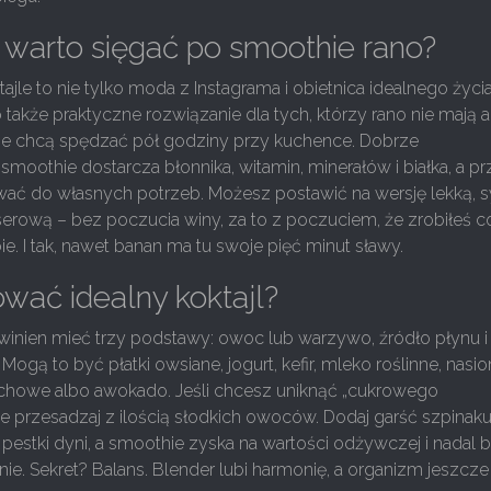
warto sięgać po smoothie rano?
ajle to nie tylko moda z Instagrama i obietnica idealnego życi
To także praktyczne rozwiązanie dla tych, którzy rano nie mają 
nie chcą spędzać pół godziny przy kuchence. Dobrze
oothie dostarcza błonnika, witamin, minerałów i białka, a p
wać do własnych potrzeb. Możesz postawić na wersję lekką, 
serową – bez poczucia winy, za to z poczuciem, że zrobiłeś c
ie. I tak, nawet banan ma tu swoje pięć minut sławy.
wać idealny koktajl?
winien mieć trzy podstawy: owoc lub warzywo, źródło płynu i
Mogą to być płatki owsiane, jogurt, kefir, mleko roślinne, nasi
echowe albo awokado. Jeśli chcesz uniknąć „cukrowego
 nie przesadzaj z ilością słodkich owoców. Dodaj garść szpinaku
b pestki dyni, a smoothie zyska na wartości odżywczej i nadal 
e. Sekret? Balans. Blender lubi harmonię, a organizm jeszcze