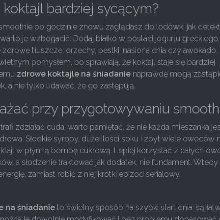
ć koktajl bardziej sycącym?
u smoothie po godzinie znowu zaglądasz do lodówki jak dete
 warto je wzbogacić. Dodaj białko w postaci jogurtu greckiego,
że zdrowe tłuszcze: orzechy, pestki, nasiona chia czy awokado. 
wietnym pomysłem, bo sprawiają, że koktajl staje się bardziej
 temu
zdrowe koktajle na śniadanie
naprawdę mogą zastąpi
k, a nie tylko udawać, że go zastępują.
ażać przy przygotowywaniu smooth
rafi zdziałać cuda, warto pamiętać, że nie każda mieszanka je
drowa. Słodkie syropy, duże ilości soku i zbyt wiele owoców
koktajl w płynną bombę cukrową. Lepiej korzystać z całych o
ów, a słodzenie traktować jak dodatek, nie fundament. Wtedy 
nergię, zamiast robić z niej krótki epizod serialowy.
e na śniadanie
to świetny sposób na szybki start dnia: są łat
 można je dowolnie modyfikować i bez problemu dopasować