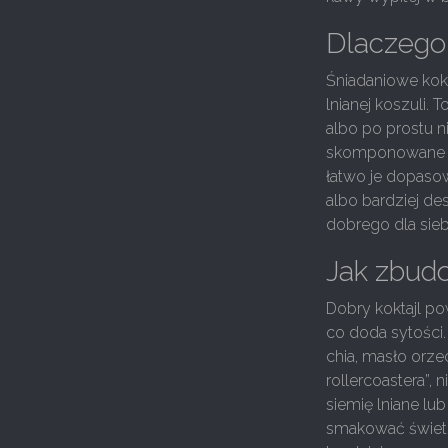
Dlaczego 
Śniadaniowe kokt
lnianej koszuli. 
albo po prostu 
skomponowane sm
łatwo je dopaso
albo bardziej de
dobrego dla sieb
Jak zbudo
Dobry koktajl po
co doda sytości. 
chia, masło orz
rollercoastera”,
siemię lniane lu
smakować świetni