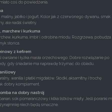
 miało coś do powiedzenia.
na
maliny, jabłko i jogurt. Kolor jak z czerwonego dywanu, smak
y, ale nadal świetny.
, marchew i kurkuma
chew, kurkuma, imbir i odrobina miodu. Rozgrzewa, pobudza 
myk słońca.
teinowy z kefirem
atki owsiane i łyżka masła orzechowego. Dobre rozwiązanie po
tedy, gdy śniadanie ma naprawdę trzymać do obiadu.
aniliowy
uralny, wanilia i płatki migdałów. Słodki, aksamitny i trochę
jak dobry komplement.
bomba na dobry nastrój
anan, sok pomarańczowy i kilka listków mięty. Jeśli poranki m
rzynajmniej niech będą smaczne.