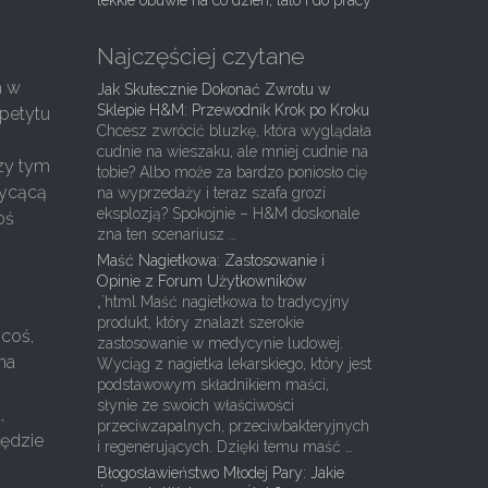
lekkie obuwie na co dzień, lato i do pracy
Najczęściej czytane
a w
Jak Skutecznie Dokonać Zwrotu w
Sklepie H&M: Przewodnik Krok po Kroku
apetytu
Chcesz zwrócić bluzkę, która wyglądała
cudnie na wieszaku, ale mniej cudnie na
rzy tym
tobie? Albo może za bardzo poniosło cię
sycącą
na wyprzedaży i teraz szafa grozi
eksplozją? Spokojnie – H&M doskonale
oś
zna ten scenariusz …
Maść Nagietkowa: Zastosowanie i
Opinie z Forum Użytkowników
„`html Maść nagietkowa to tradycyjny
produkt, który znalazł szerokie
 coś,
zastosowanie w medycynie ludowej.
ona
Wyciąg z nagietka lekarskiego, który jest
podstawowym składnikiem maści,
słynie ze swoich właściwości
,
przeciwzapalnych, przeciwbakteryjnych
będzie
i regenerujących. Dzięki temu maść …
Błogosławieństwo Młodej Pary: Jakie