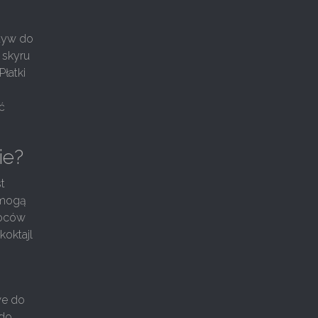
ktyw do
 skyru
Płatki
ć
ie?
st
 mogą
woców
koktajl
we do
 do