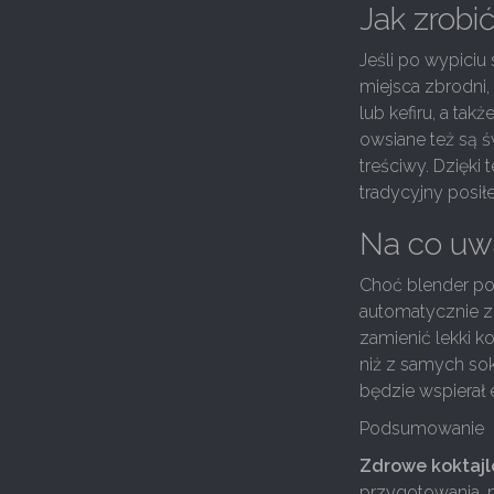
Jak zrobi
Jeśli po wypici
miejsca zbrodni,
lub kefiru, a tak
owsiane też są ś
treściwy. Dzięki
tradycyjny posiłe
Na co uw
Choć blender pot
automatycznie z
zamienić lekki 
niż z samych sok
będzie wspierał e
Podsumowanie
Zdrowe koktajl
przygotowania,