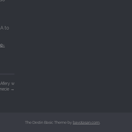
 A to
ie-
 Afery w
rnecie
→
The Destin Basic Theme by
bavotasan.com
.