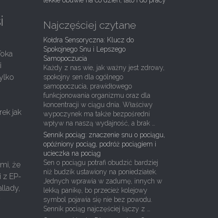
lekkie obuwie na co dzień, lato i do pracy
i
Najczęściej czytane
Kołdra Sensoryczna: Klucz do
Spokojnego Snu i Lepszego
Toka
Samopoczucia
i
Każdy z nas wie, jak ważny jest zdrowy,
ylko
spokojny sen dla ogólnego
samopoczucia, prawidłowego
funkcjonowania organizmu oraz dla
koncentracji w ciągu dnia. Właściwy
rek jak
wypoczynek ma także bezpośredni
wpływ na naszą wydajność, a brak …
Sennik pociąg: znaczenie snu o pociągu,
opóźniony pociąg, podróż pociągiem i
ucieczka na pociąg
Sen o pociągu potrafi obudzić bardziej
mi, że
niż budzik ustawiony na poniedziałek.
 z EP-
Jednych wprawia w zadumę, innych w
llady,
lekką panikę, bo przecież kolejowy
y
symbol pojawia się nie bez powodu.
Sennik pociąg najczęściej łączy z …