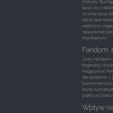
motywy. Słuchaj
łączą się z datam
że zoey kpop dem
każdy kadr tele
większość zagade
najwyraźniej lubi
kryminalnym.
Fandom, m
Zoey ma talent d
fragmenty choreog
magazynów. Fando
dla spoilerów — 
tsunami emocjona
każdy ruch artys
praktyce oznacza
Wpływ na 