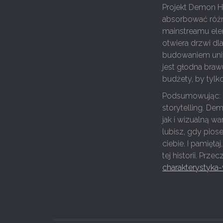
Projekt Demon Hu
absorbować różn
mainstreamu elem
otwiera drzwi d
budowaniem uniw
jest głodna br
budżety, by tylk
Podsumowując: Zo
storytelling. De
jak i wizualną w
lubisz, gdy pios
ciebie. I pamięt
tej historii. Przec
charakterystyka-