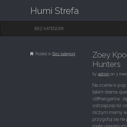
Humi Strefa
M
S
BEZ KATEGORII
K
A
I
I
P
T
N
O
Zoey Kpo
Posted in
Bez kategorii
M
C
O
Hunters
E
N
N
T
by
admin
on
3 mar
E
U
N
Na scenie k-pop 
T
takim drama quee
cliffhangerów. J
ostrzejszej niż 
niczym memy w fe
przygotuj się na
małe uniwersum 