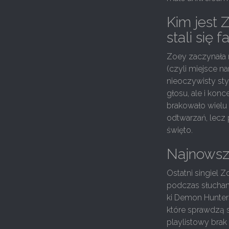
Kim jest Z
stali się
Zoey zaczynała n
(czyli miejsce n
nieoczywisty sty
głosu, ale i kon
brakowało wielu 
odtwarzań, lecz 
święto.
Najnowsze
Ostatni singiel 
podczas słuchani
ki Demon Hunter
które sprawdzą si
playlistowy brak