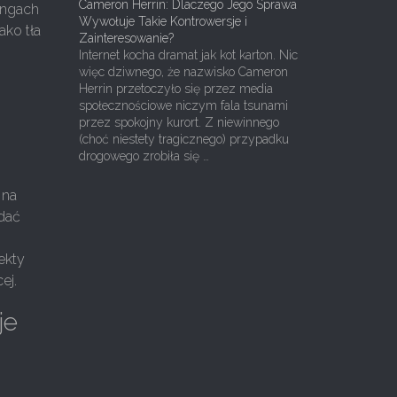
Cameron Herrin: Dlaczego Jego Sprawa
ingach
Wywołuje Takie Kontrowersje i
ako tła
Zainteresowanie?
.
Internet kocha dramat jak kot karton. Nic
więc dziwnego, że nazwisko Cameron
Herrin przetoczyło się przez media
społecznościowe niczym fala tsunami
przez spokojny kurort. Z niewinnego
(choć niestety tragicznego) przypadku
drogowego zrobiła się …
 na
ądać
ekty
ej.
je