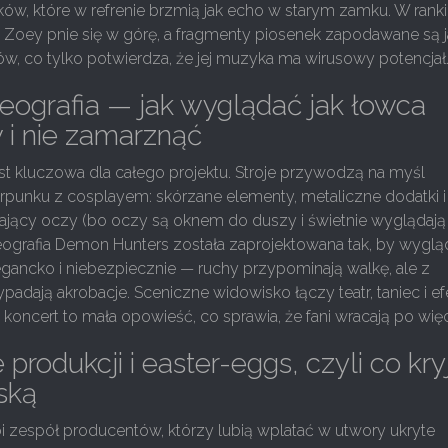
ów, które w refrenie brzmią jak echo w starym zamku. W rank
Zoey pnie się w górę, a fragmenty piosenek zapodawane są j
ów, co tylko potwierdza, że jej muzyka ma wirusowy potencjał
oreografia — jak wyglądać jak łowca
i nie zamarznąć
st kluczowa dla całego projektu. Stroje przywodzą na myśl
rpunku z cosplayem: skórzane elementy, metaliczne dodatki i
lający oczy (bo oczy są oknem do duszy i świetnie wyglądają
reografia Demon Hunters została zaprojektowana tak, by wygl
gancko i niebezpiecznie — ruchy przypominają walkę, ale z
padają akrobacje. Sceniczne widowisko łączy teatr, taniec i ef
y koncert to mała opowieść, co sprawia, że fani wracają po więc
produkcji i easter-eggs, czyli co kry
ską
i zespół producentów, którzy lubią wplatać w utwory ukryte