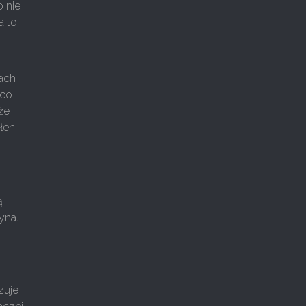
o nie
a to
lach
 co
że
ełen
ą
yna.
zuje