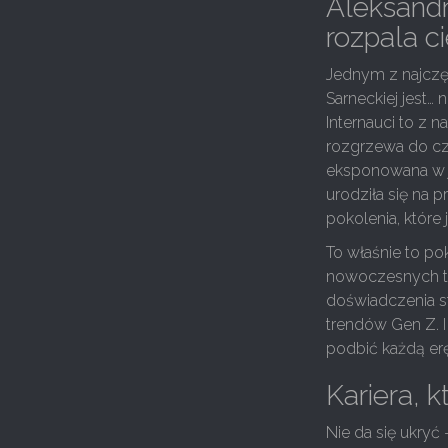
Aleksandr
rozpala 
Jednym z najczę
Sarneckiej jest… 
Internauci to z 
rozgrzewa do cze
eksponowana w j
urodziła się na p
pokolenia, które
To właśnie to po
nowoczesnych tec
doświadczenia s
trendów Gen Z. I
podbić każdą erę
Kariera, k
Nie da się ukryć 