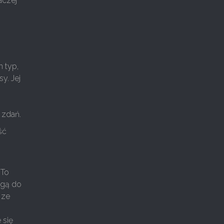
aczej
.
n typ,
y. Jej
 zdań.
ść
 To
rogą do
 ze
 się