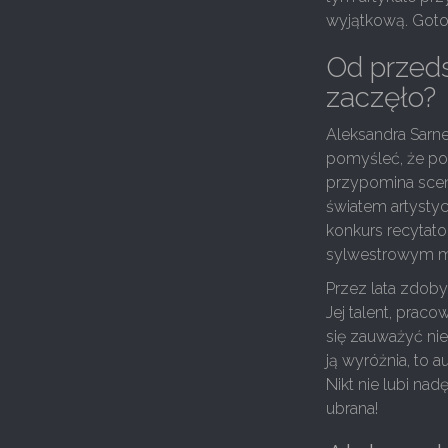
wyjątkową. Goto
Od przeds
zaczęło?
Aleksandra Sarn
pomyśleć, że poch
przypomina scen
światem artystyc
konkurs recytat
sylwestrowym ma
Przez lata zdob
Jej talent, prac
się zauważyć nie
ją wyróżnia, to 
Nikt nie lubi na
ubrana!