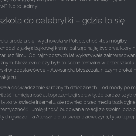
wi? No to lecimy!
zkola do celebrytki – gdzie to się
ecka urodziła się i wychowała w Polsce, choć ktoś mógłby
odzi z jakiejś bajkowej krainy, patrząc na jej życiorys, który 
ariusz filmu. Od najmłodszych lat wykazywała zainteresowan
znym. Niezależnie czy była to scena teatralna w przedszkolu
orski w podstawówce – Aleksandra błyszczała niczym brokat 
kijażu.
ywała doświadczenie w różnych dziedzinach – od mody po m
owitość i umiejętność autoprezentacji sprawiły, że bardzo szybk
 tylko w świecie internetu, ale również przez media tradycyjne.
autentyczność i umiejętność budowania relacji ze swoimi odbio
dętych gwiazd – a Aleksandra to swoja dziewczyna, tylko lepiej