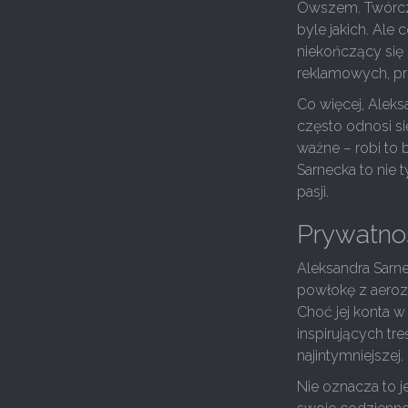
Owszem. Twórczyn
byle jakich. Ale 
niekończący się
reklamowych, prz
Co więcej, Aleks
często odnosi s
ważne – robi to 
Sarnecka to nie 
pasji.
Prywatnoś
Aleksandra Sarne
powłokę z aerozo
Choć jej konta 
inspirujących tre
najintymniejszej.
Nie oznacza to j