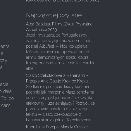
lekkie obuwie na co dzień, lato i do pracy
Najczęściej czytane
Alba Baptista: Filmy, Życie Prywatne i
Aktualności 2023
Jeżeli myślałeś, że Portugalczycy
zajmują się wyłącznie winem i fado,
niemal
poznaj Albufest — ktoś kto śpiewa,
tańczy i czasem ratuje świat przed
ie
armią demonicznych sióstr… dobra,
 czy
trochę przesadzam, ale nie tak bardzo:
na
alba …
Ciasto Czekoladowe z Bananami –
Przepis Ania Gotuje Krok po Kroku
edia.
Słodkie rozpoczęcie: kiedy kuchnia
o dała
pachnie jak marzenie Masz ochotę na
deser, który jest jednocześnie szybki,
 To, co
efektowny i uzależniający? Pozwól, że
rcami.
przedstawię bohatera dzisiejszego
tekstu — ciasto czekoladowe z
bananami ania gotuje. To połączenie …
Kapuśniak Przepis Magdy Gessler: