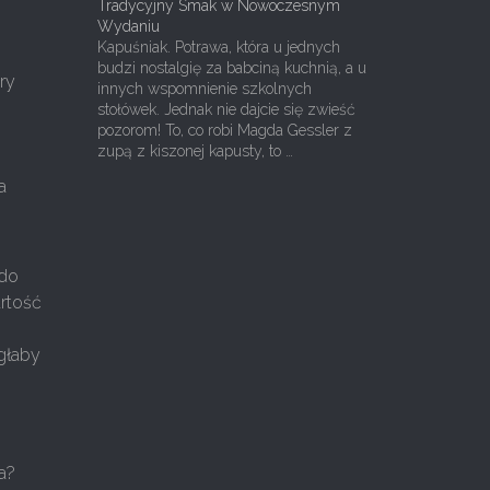
Tradycyjny Smak w Nowoczesnym
Wydaniu
Kapuśniak. Potrawa, która u jednych
budzi nostalgię za babciną kuchnią, a u
ry
innych wspomnienie szkolnych
stołówek. Jednak nie dajcie się zwieść
pozorom! To, co robi Magda Gessler z
zupą z kiszonej kapusty, to …
a
 do
artość
głaby
ka?