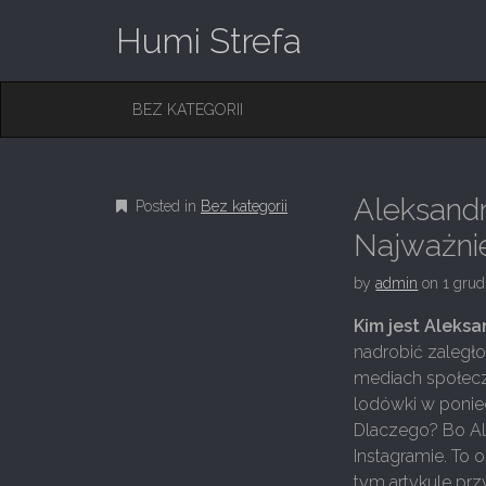
Humi Strefa
M
S
BEZ KATEGORII
K
A
I
I
P
T
N
O
Aleksandr
Posted in
Bez kategorii
M
C
O
Najważnie
E
N
N
T
by
admin
on
1 grud
E
U
N
Kim jest Aleks
T
nadrobić zaległo
mediach społecz
lodówki w ponied
Dlaczego? Bo Ale
Instagramie. To
tym artykule przy