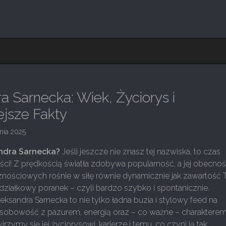
a Sarnecka: Wiek, Życiorys i
jsze Fakty
nia 2025
andra Sarnecka?
Jeśli jeszcze nie znasz tej nazwiska, to czas
ści! Z prędkością światła zdobywa popularność, a jej obecno
nościowych rośnie w siłę równie dynamicznie jak zawartość 
ziałkowy poranek – czyli bardzo szybko i spontanicznie.
ksandra Sarnecka to nie tylko ładna buzia i stylowy feed na
 osobowość z pazurem, energią oraz – co ważne – charaktere
jrzymy się jej życiorysowi, karierze i temu, co czyni ją tak