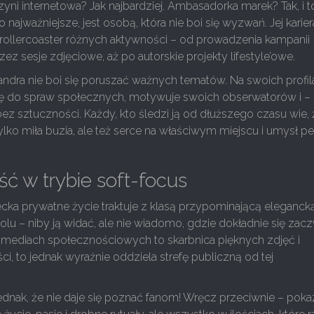
i internetowa? Jak najbardziej. Ambasadorka marek? Tak, i t
co najważniejsze, jest osobą, która nie boi się wyzwań. Jej karier
 rollercoaster różnych aktywności – od prowadzenia kampanii
ez sesje zdjęciowe, aż po autorskie projekty lifestyle’owe.
andra nie boi się poruszać ważnych tematów. Na swoich profi
ię do spraw społecznych, motywuje swoich obserwatorów i –
bez sztuczności. Każdy, kto śledzi ją od dłuższego czasu wie, 
tylko miła buzia, ale też serce na właściwym miejscu i umysł p
ć w trybie soft-focus
cka prywatne życie traktuje z klasą przypominającą eleganck
lu – niby ją widać, ale nie wiadomo, gdzie dokładnie się zacz
w mediach społecznościowych to skarbnica pięknych zdjęć i
ści, to jednak wyraźnie oddziela strefę publiczną od tej
ednak, że nie daje się poznać fanom! Wręcz przeciwnie – poka