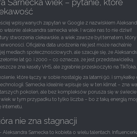
a Sarnecka wiek – pytanie, które
ciekawość
ściej wpisywanych zapytań w Google z nazwiskiem Aleksand
no właśnie: aleksandra sarnecka wiek. I wcale nas to nie dziwi!
natury stworzenia ciekawskie, a wiek zawsze był tematem, który
rwoności. Oficjalna data urodzenia nie jest może nachalnie
ej mediach społecznościowych, ale szacuje się, że Aleksandr
rzełomie lat 90. i 2000 – co oznacza, że jest przedstawicielką
 jeszcze zna kasety VHS, ale zgrabnie przeskoczyło na TikToka.
kolenie, które łączy w sobie nostalgię za latami 90. i smykałkę
hnologii. Sarnecka idealnie wpisuje się w ten klimat – zna w
tarszych pokoleń, ale bez kompleksów porusza się w świecie
 wiek w tym przypadku to tylko liczba – bo z taką energią mo
 internetu.
tóra nie zna stagnacji
– Aleksandra Sarnecka to kobieta o wielu talentach. Influencer