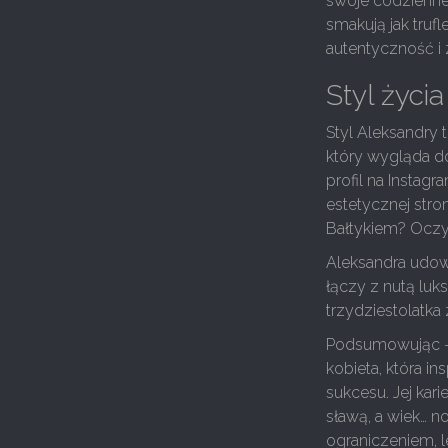
swoje codzienne ż
smakują jak trufl
autentyczność i 
Styl życia
Styl Aleksandry 
który wygląda do
profil na Instagr
estetycznej stro
Bałtykiem? Oczyw
Aleksandra udowa
łączy z nutą luk
trzydziestolatka 
Podsumowując – A
kobieta, która i
sukcesu. Jej kari
sławą, a wiek… n
ograniczeniem, 