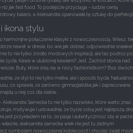
ycie, pasje i drobne rytuały, ale wszystko w ilościach, które r
e niż jak fast food. To podejście przyciąga – ludzie cenią
zdrowy balans, a Aleksandra opanowała tę sztukę do perfekcji
 i ikona stylu
to harmonijne połączenie klasyki z nowoczesnością. Wiesz, te
brze nawet w dresie, bo wie jak dobrać odpowiednie sneakers
amie to nie tylko źródło modowych inspiracji, ale też podróż po
nie życia. Kawa w ulubionej kawiarni? Jest. Zachód słońca nad
iście. Buty, które śnią się w nocy fashionistkom? Bez dwóch
dnia, że styl to nie tylko metka, ale i sposób bycia. Naturalno
susu, co sprawia, że zarówno gimnazjalistka jak i zapracowana
znajdą u niej coś dla siebie.
leksandra Sarnecka to nie tylko nazwisko, które warto znać.
nspiruje, motywuje i udowadnia, że bycie sobą jest najlepszą d
era jest przykładem na to, że pasja i autentyczność idą w parze
o właśnie, aleksandra sarnecka wiek nie jest tu żadnym
lecz symbolem nowoczesnej kobiecości! I chociaż świat może