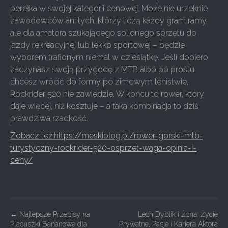
perełka w swojej kategorii cenowej. Może nie urzeknie
zawodowców ani tych, którzy liczą każdy gram ramy,
ale dla amatora szukającego solidnego sprzętu do
jazdy rekreacyjnej lub lekko sportowej – będzie
wyborem trafionym niemal w dziesiątkę. Jeśli dopiero
zaczynasz swoją przygodę z MTB albo po prostu
chcesz wrócić do formy po zimowym lenistwie,
Rockrider 520 nie zawiedzie. W końcu to rower, który
daje więcej, niż kosztuje – a taka kombinacja to dziś
prawdziwa rzadkość.
Zobacz też:https://meskiblog.pl/rower-gorski-mtb-
turystyczny-rockrider-520-osprzet-waga-opinia-i-
ceny/
P
←
Najlepsze Przepisy na
Lech Dyblik i Żona: Życie
Placuszki Bananowe dla
Prywatne, Pasje i Kariera Aktora