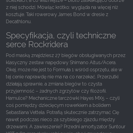
ścieżkach, a co ważniejsze – błoto zaskakująco dobrze
z niej schodzi. Mówiąc krótko: wygląda na więcej niż
kosztuje. Taki rowerowy James Bond w dresie z
Decathlonu.
Specyfikacja, czyli techniczne
serce Rockridera
Pod maską znajdziesz 27 biegów obsługiwanych przez
klasyczny zestaw napędowy Shimano Altus/Acera.
Okej, może nie jest to Formuła 1 wśród osprzętu, ale w
tej cenie naprawdę nie ma na co narzekać. Przerzutki
działają sprawnie, a zmiana biegów to czysta
przyjemność – żadnych zgrzytów czy filozofii.
Hamulce? Mechaniczne tarczówki Hayes MX5 – czyli
coś pomiędzy dziecięcym rowerkiem a bolidem
Sebastiana Vettela. Potrafią skutecznie zatrzymać Cię
nawet podczas nieco za szybkiego zjazdu między
drzewami. A zawieszenie? Przedni amortyzator Suntour