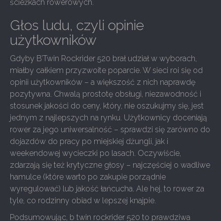
ścieżkach rowerowych.
Głos ludu, czyli opinie
użytkowników
Gdyby B’Twin Rockrider 520 brał udział w wyborach,
miałby całkiem przyzwoite poparcie. W sieci roi się od
opinii użytkowników – a większość z nich naprawdę
pozytywna. Chwalą prostotę obsługi, niezawodność i
stosunek jakości do ceny, który, nie oszukujmy się, jest
jednym z najlepszych na rynku. Użytkownicy doceniają
rower za jego uniwersalność – sprawdzi się zarówno do
dojazdów do pracy po miejskiej dżungli, jak i
weekendowej wycieczki po lasach. Oczywiście,
zdarzają się też krytyczne głosy – najczęściej o wadliwe
hamulce (które warto po zakupie porządnie
wyregulować) lub jakość łańcucha. Ale hej, to rower za
tyle, co rodzinny obiad w lepszej knajpie.
Podsumowując, b twin rockrider 520 to prawdziwa