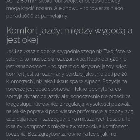
XCT z 80 mm skoku robi swoje, choć zawodowcy
mogą kręcić nosem. Ale znowu – to rower za nieco
ponad 1000 zł, pamiętajmy.
Komfort jazdy: między wygodą a
jest okej
Jeśli szukasz siodełka wygodniejszego niż Twój fotel w
salonie, to musisz się rozczarować. Rockrider 520 nie
jest kanapowcem – to sprzęt do aktywnej jazdy, więc
komfort jest tu rozumiany bardziej jako „nie boli po 20
kilometrach”, niż jako luksus spa w Alpach. Pozycja na
rowerze jest dość sportowa – lekko pochylona, co
sprzyja dynamice jazdy, ale jednocześnie nie przeciąża
kręgosłupa. Kierownica z regulacją wysokości pozwala
na lekkie poprawki pod własne preferencje, a opony 27.5
cala dają radę – szczególnie na mieszanych trasach. To
idealny kompromis między zwrotnością a komfortem
toczenia. Bez zgrzytów zarówno na lesie, jak i na