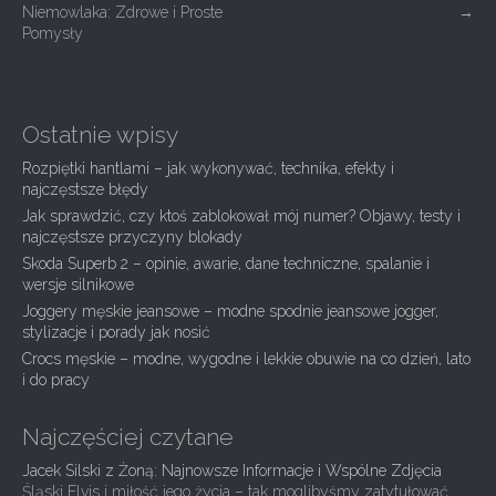
o
Niemowlaka: Zdrowe i Proste
→
s
Pomysły
t
n
a
Ostatnie wpisy
v
Rozpiętki hantlami – jak wykonywać, technika, efekty i
i
najczęstsze błędy
g
Jak sprawdzić, czy ktoś zablokował mój numer? Objawy, testy i
najczęstsze przyczyny blokady
a
Skoda Superb 2 – opinie, awarie, dane techniczne, spalanie i
t
wersje silnikowe
i
Joggery męskie jeansowe – modne spodnie jeansowe jogger,
stylizacje i porady jak nosić
o
Crocs męskie – modne, wygodne i lekkie obuwie na co dzień, lato
n
i do pracy
Najczęściej czytane
Jacek Silski z Żoną: Najnowsze Informacje i Wspólne Zdjęcia
Śląski Elvis i miłość jego życia – tak moglibyśmy zatytułować