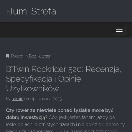
Humi Strefa
M
S
K
A
I
I
P
T
N
O
Posted in
Bez kategorii
M
C
O
E
B’Twin Rockrider 520: Recenzja,
N
N
T
Specyfikacja i Opinie
E
U
Użytkowników
N
T
by
admin
on
14 listopada 2025
Czy rower za niewiele ponad tysiaka może być
dobrą inwestycją?
Cóż, jeśli jesteś fanem jazdy po
lesie, polach, błotnistych trasach i nie boisz się odrobiny
piachu za paznokciami – B’Twin Rockrider 520 może