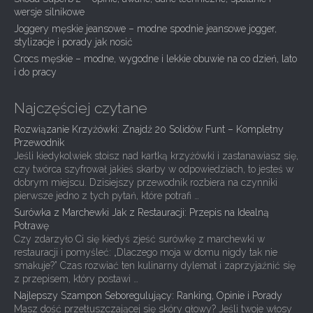
t
wersje silnikowe
i
Joggery męskie jeansowe – modne spodnie jeansowe jogger,
stylizacje i porady jak nosić
o
Crocs męskie – modne, wygodne i lekkie obuwie na co dzień, lato
n
i do pracy
Najczęściej czytane
Rozwiązanie Krzyżówki: Znajdź 20 Solidów Funt – Kompletny
Przewodnik
Jeśli kiedykolwiek stoisz nad kartką krzyżówki i zastanawiasz się,
czy twórca szyfrował jakieś skarby w odpowiedziach, to jesteś w
dobrym miejscu. Dzisiejszy przewodnik rozbiera na czynniki
pierwsze jedno z tych pytań, które potrafi …
Surówka z Marchewki Jak z Restauracji: Przepis na Idealną
Potrawę
Czy zdarzyło Ci się kiedyś zjeść surówkę z marchewki w
restauracji i pomyśleć: „Dlaczego moja w domu nigdy tak nie
smakuje?” Czas rozwiać ten kulinarny dylemat i zaprzyjaźnić się
z przepisem, który postawi …
Najlepszy Szampon Seboregulujący: Ranking, Opinie i Porady
Masz dość przetłuszczającej się skóry głowy? Jeśli twoje włosy