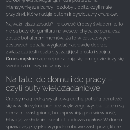
odrobinę ekstrawagancji, może postawić na
intensywniejsze barwy i ozdoby Jibbitz, czyli małe
przypinki, które nadają butom indywidualny charakter.
Najważniejsza zasada? Traktować Crocsy świadomie. To
nie są buty do garnituru na wesele, chyba że planujesz
zostać bohaterem memów. Za to w casualowych
zestawach potrafią wyglądać naprawdę dobrze,
zwłaszcza jeśli reszta stylizacji jest prosta i spójna.
Crocs męskie
najlepiej odnajdują się tam, gdzie liczy się
swoboda i niewymuszony luz.
Na lato, do domu i do pracy –
czyli buty wielozadaniowe
Crocsy mają jedną wyjątkową cechę: potrafią odnaleźć
się w wielu sytuacjach bez większego wysiłku. Latem są
niemal niezastąpione, bo zapewniają przewiewność,
łatwość zakładania i komfort podczas upałów. W domu
sprawdzają się jako wygodne obuwie zastępcze, które