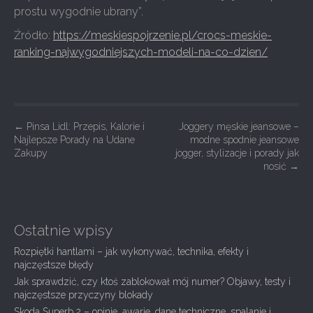
prostu wygodnie ubrany”.
Źródło:
https://meskiespojrzenie.pl/crocs-meskie-
ranking-najwygodniejszych-modeli-na-co-dzien/
P
←
Pinsa Lidl: Przepis, Kalorie i
Joggery męskie jeansowe –
Najlepsze Porady na Udane
modne spodnie jeansowe
o
Zakupy
jogger, stylizacje i porady jak
s
nosić
→
t
n
a
Ostatnie wpisy
v
Rozpiętki hantlami – jak wykonywać, technika, efekty i
i
najczęstsze błędy
g
Jak sprawdzić, czy ktoś zablokował mój numer? Objawy, testy i
najczęstsze przyczyny blokady
a
Skoda Superb 2 – opinie, awarie, dane techniczne, spalanie i