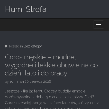
Humi Strefa
M
S
K
A
I
I
P
T
N
O
Posted in
Bez kategorii
M
C
O
E
Crocs męskie – modne,
N
N
T
wygodne i lekkie obuwie na co
E
U
dzień, lato i do pracy
N
T
by
admin
on
20 czerwca 2026
Jeszcze kilka lat temu Crocsy budziły emocje
porównywalne z debatą o ananasie na pizzy. Dziś?
Coraz częściej lądują w szafach facetów, którzy cenią
sobie luz, wygodę i buty, które nie proszą o