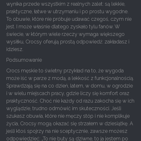
wynika przede wszystkim z realnych zalet: są lekkie,
praktyczne, łatwe w utrzymaniu i po prostu wygodne.
To obuwie, które nie próbuje udawać czegoś, czym nie
jest. I może właśnie dlatego zyskało tylu fanów. W
świecie, w którym wiele rzeczy wymaga większego
wysiłku, Crocsy oferują prostą odpowiedź: zakładasz i
idziesz.
Podsumowanie
Crocs męskie to świetny przykład na to, że wygoda
może iść w parze z modą, a lekkość z funkcjonalnością.
Sprawdzają się na co dzień, latem, w domu, w ogrodzie
i w wielu miejscach pracy, gdzie liczy się komfort oraz
praktyczność. Choć nie każdy od razu zakocha się w ich
wyglądzie, trudno odmówić im skuteczności. Jeśli
szukasz obuwia, które nie męczy stóp i nie komplikuje
życia, Crocsy mogą okazać się strzałem w dziesiątkę. A
jeśli ktoś spojrzy na nie sceptycznie, zawsze możesz
odpowiedzieć: „To nie buty są dziwne, to ja jestem po