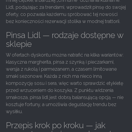
mniej ciężkie, a bardziej „chmurne” doznania kulinarne.
Lidl, podążając za trendami, wprowadził pinsę do swojej
oferty, co pozwala każdemu spróbować tej nowości
bez konieczności rezerwacji stolika w modnej trattorii.
Pinsa Lidl — rodzaje dostępne w
sklepie
W ofertach dyskontu można natrafić na kilka wariantów:
klasyczna margherita, pinsa z szynką i pieczarkami,
wersja z rukolą i parmezanem, a czasem limitowane
smaki sezonowe. Każda z nich ma nieco inną
kompozycję sosu i sera, więc warto sprawdzić etykietę
przed wrzuceniem do koszyka. Z punktu widzenia
smakosza, pinsa lidl jest dobrą balansującą opcją — nie
kosztuje fortuny, a umożliwia degustację trendu bez
wysiłku.
Przepis krok po kroku — jak