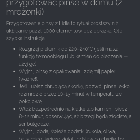
przygotować pinse w domu (z
mrożonki)
Przygotowanie pinsy z Lidla to rytuał prostszy niż
układanie puzzli 1000 elementów bez obrazka. Oto
szybka instrukcja:
Rozgrzej piekarnik do 220–240°C (jeśli masz
funkcję termoobiegu lub kamień do pieczenia —
użyj go).
Wyjmij pinsę z opakowania i zdejmij papier
(ważne!).
Jeśli lubisz chrupiącą skórkę, pozwól pinse lekko
rozmrozić przez 10–15 minut w temperaturze
pokojowej.
Włóż bezpośrednio na kratkę lub kamień i piecz
8–12 minut, obserwując, aż brzegi będą złociste, a
ser bulgocze.
Wyjmij, dodaj świeże dodatki (rukola, oliwa,
balsamico, świeże zioła) i odstaw na chwilę, by