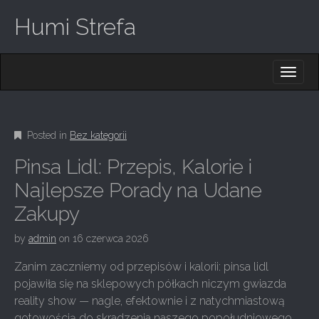
Humi Strefa
M
S
K
A
I
I
P
T
N
O
Posted in
Bez kategorii
M
C
O
E
Pinsa Lidl: Przepis, Kalorie i
N
N
T
Najlepsze Porady na Udane
E
U
Zakupy
N
T
by
admin
on
16 czerwca 2026
Zanim zaczniemy od przepisów i kalorii: pinsa lidl
pojawiła się na sklepowych półkach niczym gwiazda
reality show — nagle, efektownie i z natychmiastową
gotowością do skradzenia naszego popołudniowego