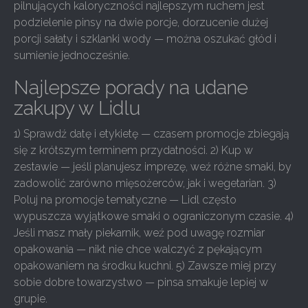
pilnujących kaloryczności najlepszym ruchem jest
podzielenie pinsy na dwie porcje, dorzucenie dużej
porcji sałaty i szklanki wody — można oszukać głód i
sumienie jednocześnie.
Najlepsze porady na udane
zakupy w Lidlu
1) Sprawdź datę i etykietę — czasem promocje zbiegają
się z krótszym terminem przydatności. 2) Kup w
zestawie — jeśli planujesz imprezę, weź różne smaki, by
zadowolić zarówno mięsożerców, jak i wegetarian. 3)
Poluj na promocje tematyczne — Lidl często
wypuszcza wyjątkowe smaki o ograniczonym czasie. 4)
Jeśli masz mały piekarnik, weź pod uwagę rozmiar
opakowania — nikt nie chce walczyć z pękającym
opakowaniem na środku kuchni. 5) Zawsze miej przy
sobie dobre towarzystwo — pinsa smakuje lepiej w
grupie.