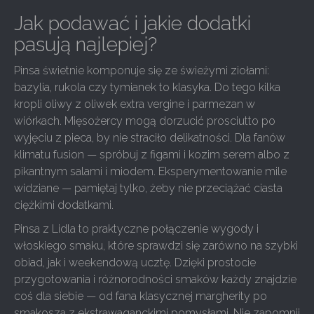
Jak podawać i jakie dodatki
pasują najlepiej?
Pinsa świetnie komponuje się ze świeżymi ziołami:
bazylia, rukola czy tymianek to klasyka. Do tego kilka
kropli oliwy z oliwek extra vergine i parmezan w
wiórkach. Mięsożercy mogą dorzucić prosciutto po
wyjęciu z pieca, by nie straciło delikatności. Dla fanów
klimatu fusion — spróbuj z figami i kozim serem albo z
pikantnym salami i miodem. Eksperymentowanie mile
widziane — pamiętaj tylko, żeby nie przeciążać ciasta
ciężkimi dodatkami.
Pinsa z Lidla to praktyczne połączenie wygody i
włoskiego smaku, które sprawdzi się zarówno na szybki
obiad, jak i weekendową ucztę. Dzięki prostocie
przygotowania i różnorodności smaków każdy znajdzie
coś dla siebie — od fana klasycznej margherity po
smakosza z ekstrawaganckimi pomysłami. Nie zapomnij