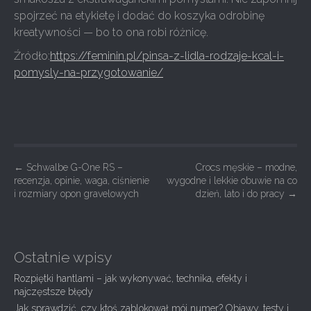
spojrzeć na etykietę i dodać do koszyka odrobinę
kreatywności — bo to ona robi różnicę.
Źródło:
https://feminin.pl/pinsa-z-lidla-rodzaje-kcal-i-
pomysly-na-przygotowanie/
P
←
Schwalbe G-One RS –
Crocs męskie – modne,
recenzja, opinie, waga, ciśnienie
wygodne i lekkie obuwie na co
o
i rozmiary opon gravelowych
dzień, lato i do pracy
→
s
t
n
Ostatnie wpisy
a
Rozpiętki hantlami – jak wykonywać, technika, efekty i
v
najczęstsze błędy
i
Jak sprawdzić, czy ktoś zablokował mój numer? Objawy, testy i