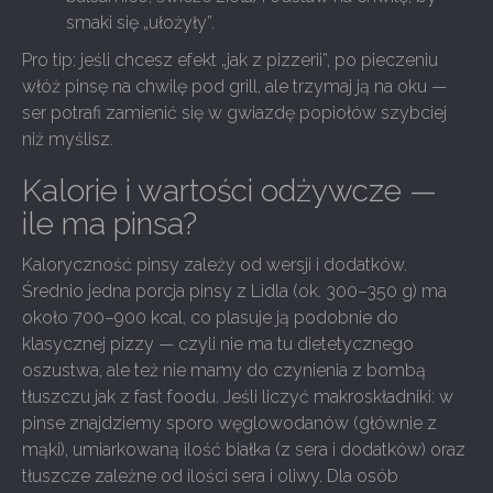
smaki się „ułożyły”.
Pro tip: jeśli chcesz efekt „jak z pizzerii”, po pieczeniu
włóż pinsę na chwilę pod grill, ale trzymaj ją na oku —
ser potrafi zamienić się w gwiazdę popiołów szybciej
niż myślisz.
Kalorie i wartości odżywcze —
ile ma pinsa?
Kaloryczność pinsy zależy od wersji i dodatków.
Średnio jedna porcja pinsy z Lidla (ok. 300–350 g) ma
około 700–900 kcal, co plasuje ją podobnie do
klasycznej pizzy — czyli nie ma tu dietetycznego
oszustwa, ale też nie mamy do czynienia z bombą
tłuszczu jak z fast foodu. Jeśli liczyć makroskładniki: w
pinse znajdziemy sporo węglowodanów (głównie z
mąki), umiarkowaną ilość białka (z sera i dodatków) oraz
tłuszcze zależne od ilości sera i oliwy. Dla osób