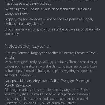
g
najczęstsze przyczyny blokady
Skoda Superb 2 – opinie, awarie, dane techniczne, spalanie i
a
wersje silnikowe
t
Joggery męskie jeansowe – modne spodnie jeansowe jogger,
i
stylizacje i porady jak nosić
Crocs męskie – modne, wygodne i lekkie obuwie na co dzień, lato
o
i do pracy
n
Najczęściej czytane
Kim jest Aemond Targaryen? Analiza Kluczowej Postaci z 'Rodu
Smoka’
W świecie, gdzie rody rywalizują o Żelazny Tron, a smoki mają
więcej ego niż niektóre dworskie damy, pojawia się postać, która
potrafi zepsuć obiad i strategiczne plany w jednym oddechu —
Aemond Targaryen. …
Najlepsze Markery Akrylowe z Action: Przegląd, Recenzje i
Porady Zakupowe
Dlaczego markery stały się hitem kreatywnych serc? Jeśli
jeszcze myślisz, że marker to tylko narzędzie do stawiania
niechlujnych karteczek na lodówce — pora zmienić punkt
widzenia. W świecie DIY, bullet journalów i street …