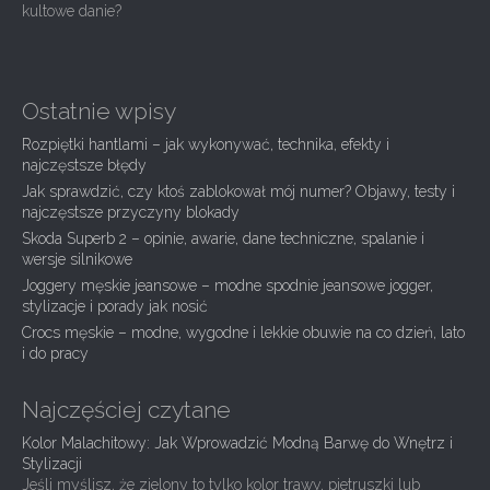
s
kultowe danie?
t
n
a
Ostatnie wpisy
v
Rozpiętki hantlami – jak wykonywać, technika, efekty i
i
najczęstsze błędy
g
Jak sprawdzić, czy ktoś zablokował mój numer? Objawy, testy i
najczęstsze przyczyny blokady
a
Skoda Superb 2 – opinie, awarie, dane techniczne, spalanie i
t
wersje silnikowe
i
Joggery męskie jeansowe – modne spodnie jeansowe jogger,
stylizacje i porady jak nosić
o
Crocs męskie – modne, wygodne i lekkie obuwie na co dzień, lato
n
i do pracy
Najczęściej czytane
Kolor Malachitowy: Jak Wprowadzić Modną Barwę do Wnętrz i
Stylizacji
Jeśli myślisz, że zielony to tylko kolor trawy, pietruszki lub