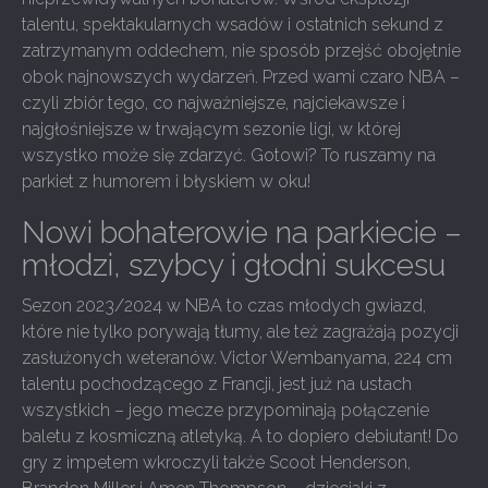
talentu, spektakularnych wsadów i ostatnich sekund z
zatrzymanym oddechem, nie sposób przejść obojętnie
obok najnowszych wydarzeń. Przed wami czaro NBA –
czyli zbiór tego, co najważniejsze, najciekawsze i
najgłośniejsze w trwającym sezonie ligi, w której
wszystko może się zdarzyć. Gotowi? To ruszamy na
parkiet z humorem i błyskiem w oku!
Nowi bohaterowie na parkiecie –
młodzi, szybcy i głodni sukcesu
Sezon 2023/2024 w NBA to czas młodych gwiazd,
które nie tylko porywają tłumy, ale też zagrażają pozycji
zasłużonych weteranów. Victor Wembanyama, 224 cm
talentu pochodzącego z Francji, jest już na ustach
wszystkich – jego mecze przypominają połączenie
baletu z kosmiczną atletyką. A to dopiero debiutant! Do
gry z impetem wkroczyli także Scoot Henderson,