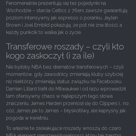
Fenomenalnie prezentują się też pojedynki na
Wschodzie – starcia Celtics z 76ers zawsze gwarantują
poziom intensywny jak espresso o poranku. Jaylen
Brown i Joel Embiid pokazują, że pot nie zna litości, a
każdy punkcik to walka jak o życie.
Transferowe roszady – czyli kto
kogo zaskoczył (i za ile)
Nie byłoby NBA bez dramatów transferowych – czyli
momentów, gdy zawodnicy zmieniają kluby szybciej
niż niektórzy zmieniają status związku na Facebooku.
Damian Lillard trafił do Milwaukee i od razu wprowadził
tam ofensywny chaos w najlepszym tego słowa
znaczeniu. James Harden przeniósł się do Clippers i… no
cóż, James jak to James – błyskotliwy, ale kapryśny jak
pogoda w kwietniu.
To właśnie te zaskakujące roszady wnoszą do czaro
NBA element nieprzewidywalności, który tak bardzo