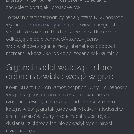
Brandon Miller i Amen Thompson – dzieciaki z
zacięciem do trójek i crossoverów.
To właśnie tacy zawodnicy nadają czaro NBA nowego
wymiaru – nieprzewidywalność i świeża energia, która
sprawia, że nawet najbardziej zatwardziali kibice nie
odklejają się od ekranów. Wystarczy jedno
widowiskowe zagranie, żeby internet eksplodował
memami, a koszulkę rookie sprzedano w kilka minut.
Giganci nadal walczą – stare
dobre nazwiska wciąż w grze
Kevin Durant, LeBron James, Stephen Curry – ci panowie
wciąż mają coś do powiedzenia i, co ważniejsze, do
rzucenia. LeBron, mimo że kalendarz pokazuje mu
kolejne wiosny, gra tak, jakby odkrył eliksir młodości w
szatni Lakersów. Curry z kolei nadal rzuca trójki z
dystansu, z którego inni nie odważyliby się nawet
machnąć ręką.