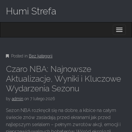
Humi Strefa
M
S
K
A
I
I
P
T
N
O
Posted in
Bez kategorii
M
C
O
E
Czaro NBA: Najnowsze
N
N
T
Aktualizacje, Wyniki i Kluczowe
E
U
Wydarzenia Sezonu
N
T
by
admin
on
7 lutego 2026
Sezon NBA rozkręcił się na dobre, a kibice na całym
świecie znów zasiadają przed ekranami jak przed
najlepszym serialem – pełnym zwrotów akcji, emocji i
nieprzewidywalnych bohaterów. Wśród eksplozji