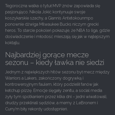
Tegoroczna walka o tytuł MVP znów zapowiada się
pasjonująco. Nikola Jokić kontynuuje swoje
koszykarskie szachy, a Giannis Antetokounmpo
ponownie dźwiga Milwaukee Bucks niczym grecki
heros. To starcie pokoleń pokazuje, że NBA to liga, gdzie
doświadczenie i młodość mieszają się jak w najlepszym
koktajlu.
Najbardziej gorące mecze
sezonu – kiedy ławka nie siedzi
Jednym z największych hitów sezonu był mecz między
Warriors a Lakers, zakończony dogrywką i
kontrowersyjnym faulem, który podzielił fanów jak
ketchup pizzę. Emocje sięgały zenitu, a social media
żyły tym spotkaniem przez kilka dni – jedni wiwatowali,
drudzy przeklinali sędziów, a memy z LeBronem i
Curry’m biły rekordy udostępnień.