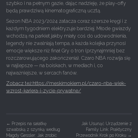
szybko i na pełnym gazie, dając nadzieję, że play-offy
będą prawdziwą kinematograficzną ucztą.
Sezon NBA 2023/2024 zatacza coraz szersze kręgi i z
każdym tygodniem elektryzuje bardziej. Młode gwiazdy
wchodzą na parkiet jakby miały coś do udowodnienia,
legendy nie zwalniają tempa, a każda kolejka przynosi
emocje większe niż finał Gry o tron (przynajmniej bez
rozczarowującego zakończenia). Czaro NBA rozwija się
w najlepsze — na boiskach, w mediach i, co
najważniejsze, w sercach fanów.
Zobacz też:https://meskimokiem.pl/czaro-nba-wiek-
wzrost-kariera-i-zycie-prywatne/
P
←
Przepis na sałatkę
Jak Usunąć Urządzenie z
szwabską z szynką według
Family Link: Praktyczny
o
Magdy Gessler: Jak zrobić
Przewodnik Krok po Kroku
→