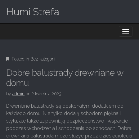
Humi Strefa
M
S
K
A
I
I
P
T
N
O
Posted in
Bez kategorii
M
C
O
E
Dobre balustrady drewniane w
N
N
T
domu
E
U
N
by
admin
on
2 kwietnia 2023
T
Drewniane balustrady są doskonałym dodatkiem do
każdego domu. Nie tylko dodają schodom piękna i
stylu, ale także zapewniają bezpieczeństwo i wsparcie
podczas wchodzenia i schodzenia po schodach. Dobra
drewniana balustrada może służyć przez dziesięciolecia