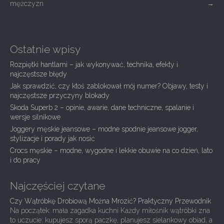
mężczyzn
→
o
s
t
Ostatnie wpisy
n
a
Rozpiętki hantlami – jak wykonywać, technika, efekty i
najczęstsze błędy
v
Jak sprawdzić, czy ktoś zablokował mój numer? Objawy, testy i
i
najczęstsze przyczyny blokady
g
Skoda Superb 2 – opinie, awarie, dane techniczne, spalanie i
wersje silnikowe
a
Joggery męskie jeansowe – modne spodnie jeansowe jogger,
t
stylizacje i porady jak nosić
i
Crocs męskie – modne, wygodne i lekkie obuwie na co dzień, lato
i do pracy
o
n
Najczęściej czytane
Czy Wątróbkę Drobiową Można Mrozić? Praktyczny Przewodnik
Na początek: mała zagadka kuchni Każdy miłośnik wątróbki zna
to uczucie: kupujesz sporą paczkę, planujesz sielankowy obiad, a