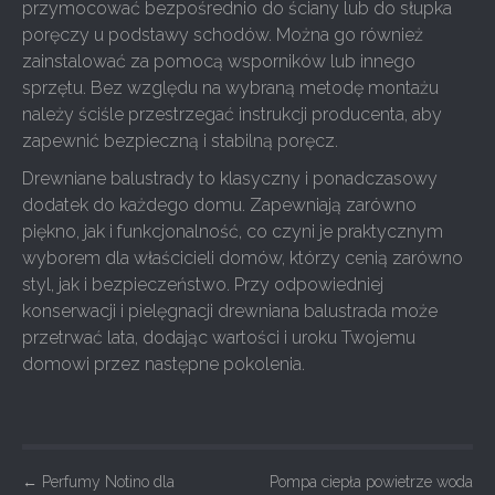
przymocować bezpośrednio do ściany lub do słupka
poręczy u podstawy schodów. Można go również
zainstalować za pomocą wsporników lub innego
sprzętu. Bez względu na wybraną metodę montażu
należy ściśle przestrzegać instrukcji producenta, aby
zapewnić bezpieczną i stabilną poręcz.
Drewniane balustrady to klasyczny i ponadczasowy
dodatek do każdego domu. Zapewniają zarówno
piękno, jak i funkcjonalność, co czyni je praktycznym
wyborem dla właścicieli domów, którzy cenią zarówno
styl, jak i bezpieczeństwo. Przy odpowiedniej
konserwacji i pielęgnacji drewniana balustrada może
przetrwać lata, dodając wartości i uroku Twojemu
domowi przez następne pokolenia.
P
←
Perfumy Notino dla
Pompa ciepła powietrze woda