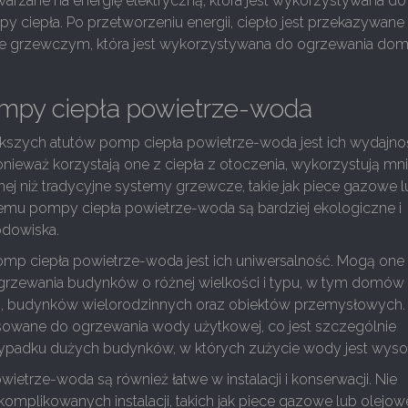
twarzane na energię elektryczną, która jest wykorzystywana do
 ciepła. Po przetworzeniu energii, ciepło jest przekazywane
 grzewczym, która jest wykorzystywana do ogrzewania dom
.
ompy ciepła powietrze-woda
kszych atutów pomp ciepła powietrze-woda jest ich wydajno
nieważ korzystają one z ciepła z otoczenia, wykorzystują mni
znej niż tradycyjne systemy grzewcze, takie jak piece gazowe 
 temu pompy ciepła powietrze-woda są bardziej ekologiczne i
odowiska.
pomp ciepła powietrze-woda jest ich uniwersalność. Mogą one
rzewania budynków o różnej wielkości i typu, w tym domów
h, budynków wielorodzinnych oraz obiektów przemysłowych
sowane do ogrzewania wody użytkowej, co jest szczególnie
ypadku dużych budynków, w których zużycie wody jest wysok
ietrze-woda są również łatwe w instalacji i konserwacji. Nie
mplikowanych instalacji, takich jak piece gazowe lub olejow