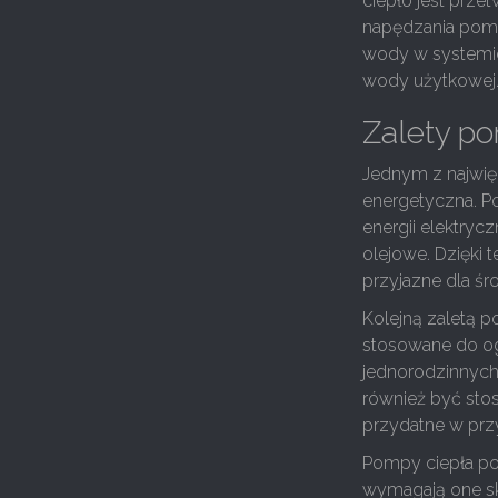
ciepło jest prze
napędzania pompy
wody w systemie
wody użytkowej
Zalety p
Jednym z najwię
energetyczna. Po
energii elektryc
olejowe. Dzięki
przyjazne dla śr
Kolejną zaletą 
stosowane do og
jednorodzinnyc
również być sto
przydatne w prz
Pompy ciepła pow
wymagają one sko