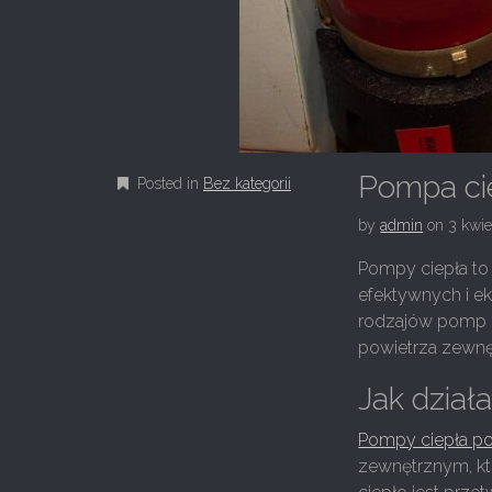
Pompa ci
Posted in
Bez kategorii
by
admin
on
3 kwie
Pompy ciepła to
efektywnych i 
rodzajów pomp c
powietrza zewn
Jak dział
Pompy ciepła p
zewnętrznym, kt