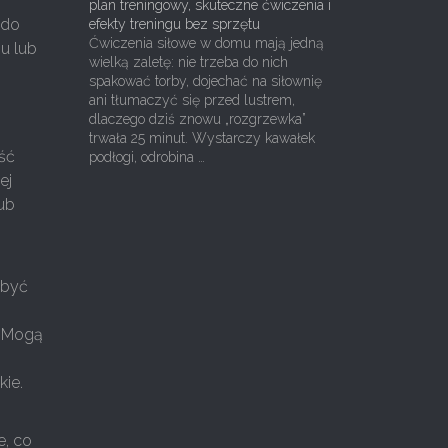
plan treningowy, skuteczne ćwiczenia i
 do
efekty treningu bez sprzętu
Ćwiczenia siłowe w domu mają jedną
u lub
wielką zaletę: nie trzeba do nich
spakować torby, dojechać na siłownię
ani tłumaczyć się przed lustrem,
dlaczego dziś znowu „rozgrzewka”
trwała 25 minut. Wystarczy kawałek
ść
podłogi, odrobina …
ej
lub
 być
. Mogą
ie.
e, co