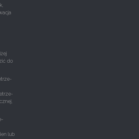
k,
wacja
żej
zić do
trze-
etrze-
cznej,
e-
ien lub