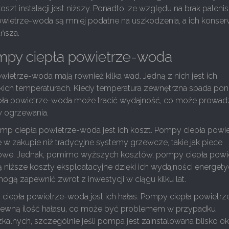
oszt instalacji jest niższy. Ponadto, ze względu na brak palenis
wietrze-woda są mniej podatne na uszkodzenia, a ich konser
ańsza.
py ciepła powietrze-woda
ietrze-woda mają również kilka wad. Jedną z nich jest ich
kich temperaturach. Kiedy temperatura zewnętrzna spada poni
pła powietrze-woda może tracić wydajność, co może prowad
 ogrzewania.
mp ciepła powietrze-woda jest ich koszt. Pompy ciepła powie
w zakupie niż tradycyjne systemy grzewcze, takie jak piece
owe. Jednak, pomimo wyższych kosztów, pompy ciepła powi
niższe koszty eksploatacyjne dzięki ich wydajności energety
ogą zapewnić zwrot z inwestycji w ciągu kilku lat.
ciepła powietrze-woda jest ich hałas. Pompy ciepła powietrz
pewną ilość hałasu, co może być problemem w przypadku
lnych, szczególnie jeśli pompa jest zainstalowana blisko ok