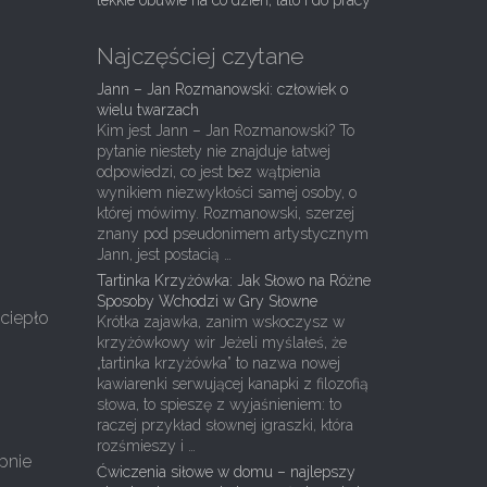
lekkie obuwie na co dzień, lato i do pracy
Najczęściej czytane
Jann – Jan Rozmanowski: człowiek o
wielu twarzach
Kim jest Jann – Jan Rozmanowski? To
pytanie niestety nie znajduje łatwej
odpowiedzi, co jest bez wątpienia
wynikiem niezwykłości samej osoby, o
której mówimy. Rozmanowski, szerzej
znany pod pseudonimem artystycznym
Jann, jest postacią …
Tartinka Krzyżówka: Jak Słowo na Różne
Sposoby Wchodzi w Gry Słowne
ciepło
Krótka zajawka, zanim wskoczysz w
krzyżówkowy wir Jeżeli myślałeś, że
„tartinka krzyżówka” to nazwa nowej
kawiarenki serwującej kanapki z filozofią
słowa, to spieszę z wyjaśnieniem: to
raczej przykład słownej igraszki, która
rozśmieszy i …
pnie
Ćwiczenia siłowe w domu – najlepszy