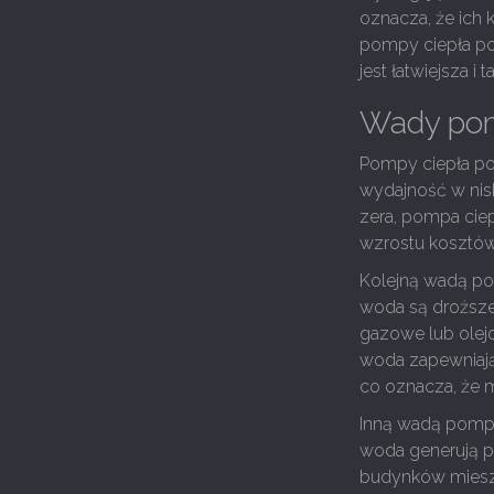
oznacza, że ich k
pompy ciepła po
jest łatwiejsza i t
Wady pom
Pompy ciepła pow
wydajność w nis
zera, pompa cie
wzrostu kosztów
Kolejną wadą po
woda są droższe 
gazowe lub olej
woda zapewniają 
co oznacza, że m
Inną wadą pomp 
woda generują 
budynków mieszka