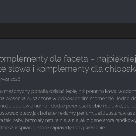
mplementy dla faceta – najpięknie
iłe słowa i komplementy dla chłopak
erwca 2026
 mężczyzny potrafią działać lepiej niż poranna kawa, wiado
ubiona piosenka puszczona w odpowiednim momencie. Jedno d
może poprawić humor, dodać pewności siebie i sprawić, że fa
ostować plecy jak bohater reklamy perfum. Jeśli zastanawiasz s
 tak, żeby brzmiały naturalnie, a nie jak z generatora randko
jdziesz inspiracje, które naprawdę robią wrażenie.