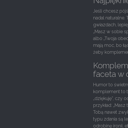
Najpiękni
Jeśli chcesz pój
nadal naturalne. 
gwiazdach, lepie
„Masz w sobie sp
albo „Twoja obec
mają moc, bo łąc
żeby komplement
Komplemen
faceta w 
Humor to świetn
komplement to ta
„dziękuję”, czy
przykład: „Masz 
Tobą nawet zwyk
typu zdania są l
odrobinę ironii,