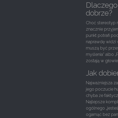
Dlaczego 
dobrze?
Choć stereotyp m
znacznie przyjem
punkt potrafi p
naprawdę widzi w
muszą być przes
myślenia” albo „
zostają w głowie
Jak dobie
Najważniejsza za
jego poczucie h
chyba że faktycz
Najlepsze kompl
ogólnego „jesteś
ogarnąć bez pani