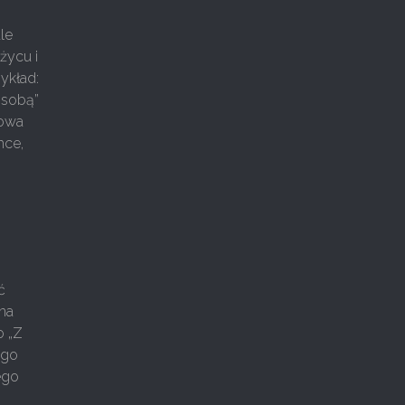
le
ężycu i
ykład:
 sobą”
łowa
hce,
ć
na
o „Z
ego
ego