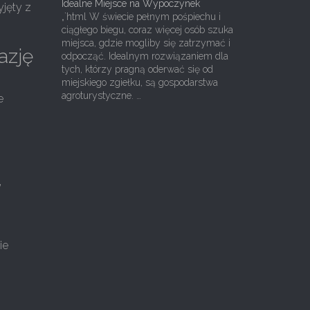
Idealne Miejsce na Wypoczynek
yjęty z
„`html W świecie pełnym pośpiechu i
ciągłego biegu, coraz więcej osób szuka
miejsca, gdzie mogliby się zatrzymać i
azję
odpocząć. Idealnym rozwiązaniem dla
tych, którzy pragną oderwać się od
miejskiego zgiełku, są gospodarstwa
agroturystyczne. …
e
”
ie