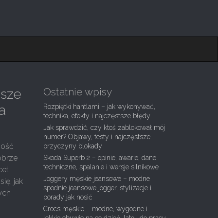
Ostatnie wpisy
jsze
a
Rozpiętki hantlami – jak wykonywać,
technika, efekty i najczęstsze błędy
Jak sprawdzić, czy ktoś zablokował mój
numer? Objawy, testy i najczęstsze
mość
przyczyny blokady
obrze
Skoda Superb 2 – opinie, awarie, dane
techniczne, spalanie i wersje silnikowe
cet
Joggery męskie jeansowe – modne
ię, jak
spodnie jeansowe jogger, stylizacje i
wych
porady jak nosić
Crocs męskie – modne, wygodne i