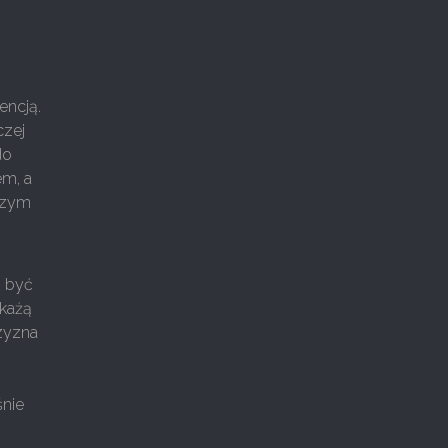
encją.
czej
do
em, a
kszym
ą być
okażą
zyzna
śnie