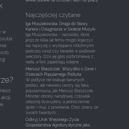
lekkie obuwie na co dzień, lato i do pracy
k
Najczęściej czytane
Iga Muszakowska: Droga do Sławy,
Kariera i Osiągnięcia w Świecie Muzyki
y w
Iga Muszakowska – nazwisko, które
 osoba
jeszcze kilka lat temu mogło kojarzyć
 nie
się najwyżej z występami rodzinnymi
podczas świąt czy karaoke w piątkowe
osób
wieczory. Dziś jej głos rozbrzmiewa z
zgi
radia, a fani zapełniają kolejne …
Mariusz Błaszczak: Wszystko o Żonie i
Dzieciach Popularnego Polityka
rze?
W polityce nie brakuje barwnych
postaci, ale niewielu cieszy się taką
eniasz
popularnością, jak Mariusz Błaszczak.
Minister obrony narodowej, człowiek
kcji,
żelaznej dyscypliny, a jednocześnie
e.
ojciec i mąż z powołania. Choć znany ze
t
swoich twardych …
Odkryj Urok Wiejskiego Życia:
Gospodarstwa Agroturystyczne jako