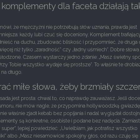
komplementy dla faceta działają ta
ówi, że mężczyźni nie potrzebują słów uznania, prawda jest
niejsza: każdy lubi czuć się doceniony. Komplement trafiając
odnieść na duchu, zbudować bliskość i przypomnieć, że druga
ięcej niż tylko „zaradność” czy „ładny uśmiech”. Dobre słowa
łodzone. Czasem wystarczy jedno zdanie: „Masz świetny sp
Przy Tobie wszystko wydaje się prostsze”. To właśnie te drobia
 na długo.
rać miłe słowa, żeby brzmiały szcze
sada jest prosta: chwal to, co naprawdę zauważasz. Jeśli doc
umoru, nie mów nagle, że przypomina hollywoodzką gwiazdę a
nie właśnie zjadł kebab bez popijania i nadal wyglądał dostojni
ementy są konkretne, osobiste i podane bez nadęcia. Zamias
 super”, lepiej powiedzieć: „Uwielbiam, jak potrafisz wszystko
ki” albo „Masz niesamowicie spokojny głos, od razu czuję się