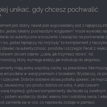
iej unikać, gdy chcesz pochwalić
?
ment jest dobry, nawet jeśli wypowiadany jest z najlepszą int
, bo „jesteś idealny pod każdym względem” może wywołać ra
tania niż autentyczne wzruszenie. Uważaj też na porównania 
 bo „jesteś fajniejszy niż mój były” to komplement z haczyki
iej stawiać na autentyczność, prostotę i szczegół. Facet z wię
twem doceni zdanie: „Lubię, jak trzymasz słowo”, niż
onolog, który wymaga analizy jak instrukcja do ekspresu.
ementy mają jedną wspólną cechę: są prawdziwe. Nie musz
ne ani podane w wersji premium z brokatem. Wystarczy, że p
 i szacunek. Dobrze dobrane słowa potrafią sprawić, że mężc
y, zauważony i po prostu dobrze ze sobą. A jeśli czasem
towej inspiracji, gotowe komplementy dla faceta są świetnym
 — potem wystarczy dodać własny ton i odrobinę serca. I wła
st zamienia się w coś, co naprawdę zostaje w pamięci.