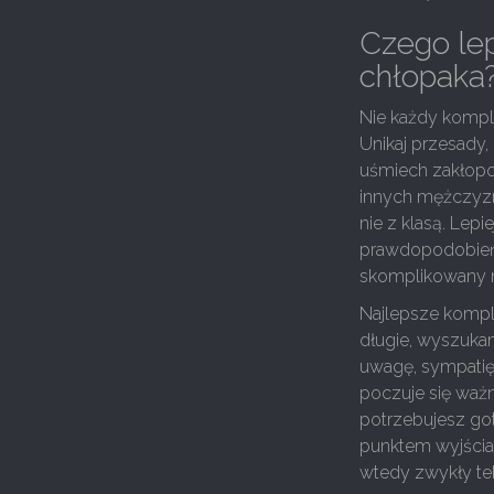
Czego lep
chłopaka
Nie każdy komple
Unikaj przesady
uśmiech zakłopo
innych mężczyzn,
nie z klasą. Lep
prawdopodobieńs
skomplikowany m
Najlepsze kompl
długie, wyszuka
uwagę, sympatię
poczuje się ważn
potrzebujesz go
punktem wyjścia
wtedy zwykły tek