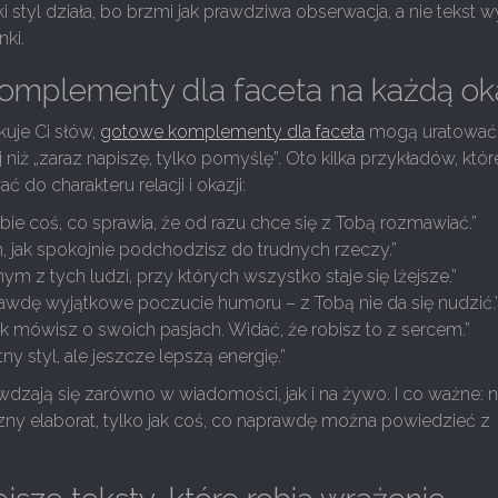
ki styl działa, bo brzmi jak prawdziwa obserwacja, a nie tekst w
nki.
omplementy dla faceta na każdą ok
kuje Ci słów,
gotowe komplementy dla faceta
mogą uratować
 niż „zaraz napiszę, tylko pomyślę”. Oto kilka przykładów, któr
do charakteru relacji i okazji:
ie coś, co sprawia, że od razu chce się z Tobą rozmawiać.”
, jak spokojnie podchodzisz do trudnych rzeczy.”
nym z tych ludzi, przy których wszystko staje się lżejsze.”
awdę wyjątkowe poczucie humoru – z Tobą nie da się nudzić.
jak mówisz o swoich pasjach. Widać, że robisz to z sercem.”
ny styl, ale jeszcze lepszą energię.”
awdzają się zarówno w wiadomości, jak i na żywo. I co ważne: n
zny elaborat, tylko jak coś, co naprawdę można powiedzieć z