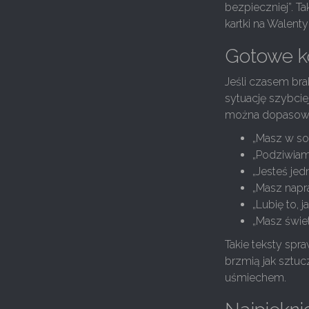
bezpieczniej”. Ta
kartki na Walenty
Gotowe k
Jeśli czasem bra
sytuację szybciej
można dopasować 
„Masz w sob
„Podziwiam
„Jesteś jed
„Masz napr
„Lubię to, 
„Masz świet
Takie teksty spr
brzmią jak sztuc
uśmiechem.