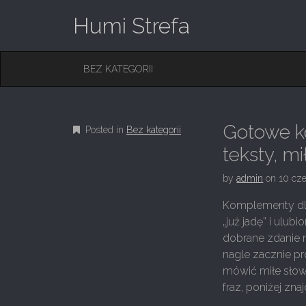
Humi Strefa
M
S
BEZ KATEGORII
K
A
I
I
P
T
N
O
Gotowe ko
Posted in
Bez kategorii
M
C
O
teksty, m
E
N
N
T
by
admin
on
10 cz
E
U
N
Komplementy dla
T
„już jadę” i ul
dobrane zdanie 
nagle zacznie pr
mówić miłe słowa
fraz, poniżej zna