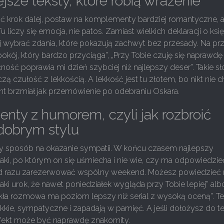
ejsze teksty, które robią wrażenie
ść krok dalej, postaw na komplementy bardziej romantyczne, a
Tu liczy się emocja, nie patos. Zamiast wielkich deklaracji o ksi
j wybrać zdania, które pokazują zachwyt bez przesady. Na prz
okój, który bardzo przyciąga”, „Przy Tobie czuję się naprawdę
ność poprawia mi dzień szybciej niż najlepszy deser”. Takie s
zą czułość z lekkością. A lekkość jest tu złotem, bo nikt nie c
 brzmiał jak przemówienie po odebraniu Oskara.
ty z humorem, czyli jak rozbroić
dobrym stylu
y sposób na okazanie sympatii. W końcu czasem najlepszy
ki, po którym on się uśmiecha i nie wie, czy ma odpowiedzie
 od razu zarezerwować wspólny weekend. Możesz powiedzieć 
taki urok, że nawet poniedziałek wygląda przy Tobie lepiej” alb
ła rozmowa ma poziom lepszy niż serial z wysoką oceną”. T
ekkie, sympatyczne i zapadają w pamięć. A jeśli dołożysz do t
 efekt może być naprawdę znakomity.