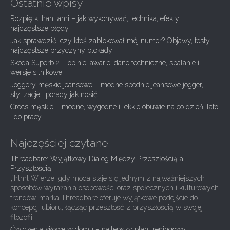
a
Ostatnie wpisy
v
Rozpiętki hantlami – jak wykonywać, technika, efekty i
i
najczęstsze błędy
g
Jak sprawdzić, czy ktoś zablokował mój numer? Objawy, testy i
najczęstsze przyczyny blokady
a
Skoda Superb 2 – opinie, awarie, dane techniczne, spalanie i
t
wersje silnikowe
i
Joggery męskie jeansowe – modne spodnie jeansowe jogger,
stylizacje i porady jak nosić
o
Crocs męskie – modne, wygodne i lekkie obuwie na co dzień, lato
n
i do pracy
Najczęściej czytane
Threadbare: Wyjątkowy Dialog Między Przeszłością a
Przyszłością
„`html W erze, gdy moda staje się jednym z najważniejszych
sposobów wyrażania osobowości oraz społecznych i kulturowych
trendów, marka Threadbare oferuje wyjątkowe podejście do
koncepcji ubioru, łącząc przeszłość z przyszłością w swojej
filozofii …
Ćwiczenia siłowe w domu – najlepszy plan treningowy,