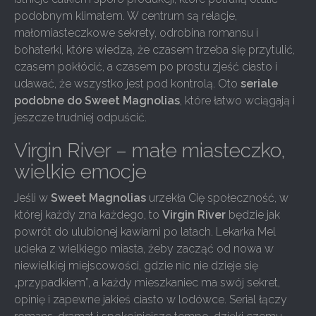
podobnym klimatem. W centrum są relacje,
małomiasteczkowe sekrety, odrobina romansu i
bohaterki, które wiedzą, że czasem trzeba się przytulić,
czasem pokłócić, a czasem po prostu zjeść ciasto i
udawać, że wszystko jest pod kontrolą. Oto
seriale
podobne do Sweet Magnolias
, które łatwo wciągają i
jeszcze trudniej odpuścić.
Virgin River – małe miasteczko,
wielkie emocje
Jeśli w
Sweet Magnolias
urzekła Cię społeczność, w
której każdy zna każdego, to
Virgin River
będzie jak
powrót do ulubionej kawiarni po latach. Lekarka Mel
ucieka z wielkiego miasta, żeby zacząć od nowa w
niewielkiej miejscowości, gdzie nic nie dzieje się
„przypadkiem”, a każdy mieszkaniec ma swój sekret,
opinię i zapewne jakieś ciasto w lodówce. Serial łączy