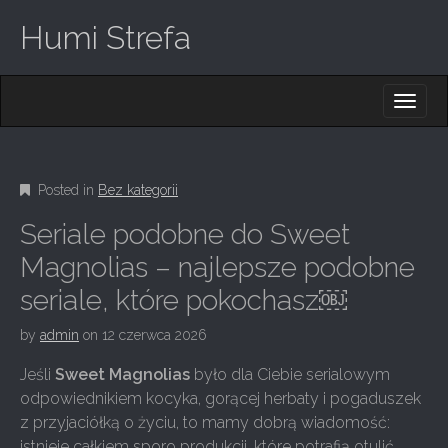
Humi Strefa
M
S
K
A
I
I
P
T
N
O
Posted in
Bez kategorii
M
C
O
E
Seriale podobne do Sweet
N
N
T
Magnolias – najlepsze podobne
E
U
seriale, które pokochasz￼
N
T
by
admin
on
12 czerwca 2026
Jeśli
Sweet Magnolias
było dla Ciebie serialowym
odpowiednikiem kocyka, gorącej herbaty i pogaduszek
z przyjaciółką o życiu, to mamy dobrą wiadomość:
istnieje całkiem sporo produkcji, które potrafią otulić