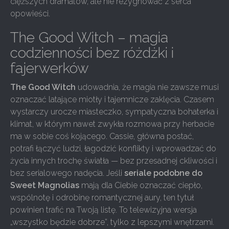
cięższych dramatów, ale nie rezygnować z serca
opowieści.
The Good Witch – magia
codzienności bez różdżki i
fajerwerków
The Good Witch
udowadnia, że magia nie zawsze musi
oznaczać latające miotły i tajemnicze zaklęcia. Czasem
wystarczy urocze miasteczko, sympatyczna bohaterka i
klimat, w którym nawet zwykła rozmowa przy herbacie
ma w sobie coś kojącego. Cassie, główna postać,
potrafi łączyć ludzi, łagodzić konflikty i wprowadzać do
życia innych trochę światła — bez przesadnej ckliwości i
bez serialowego nadęcia. Jeśli
seriale podobne do
Sweet Magnolias
mają dla Ciebie oznaczać ciepło,
wspólnotę i odrobinę romantycznej aury, ten tytuł
powinien trafić na Twoją listę. To telewizyjna wersja
„wszystko będzie dobrze”, tylko z lepszymi wnętrzami.