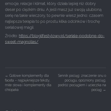
emocje, relacje i klimat, który działa lepiej niż dobry
deser po ciężkim dniu. A jeśli masz już swoją ulubioną
serię na takie wieczory, to pewnie wiesz jedno: czasem
najlepsza terapia to po prostu kilka odcinków i trochę
serialowej magii.
Źródło:
https://bloglifestylowy.pl/seriale-podobne-do-
sweet-magnolias/
P
←
Gotowe komplementy dla
Sennik pociąg: znaczenie snu o
faceta – najpiękniejsze teksty,
pociągu, opóźniony pociąg,
o
miłe słowa i komplementy dla
podróż pociągiem i ucieczka na
s
chłopaka
pociąg
→
t
n