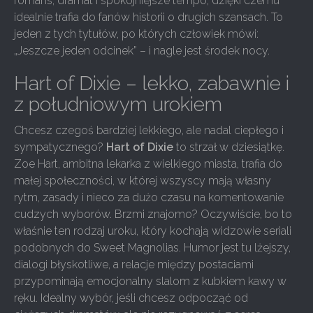
romans, dramat i spokojniejsze tempo, dzięki czemu
idealnie trafia do fanów historii o drugich szansach. To
jeden z tych tytułów, po których człowiek mówi:
„Jeszcze jeden odcinek” – i nagle jest środek nocy.
Hart of Dixie – lekko, zabawnie i
z południowym urokiem
Chcesz czegoś bardziej lekkiego, ale nadal ciepłego i
sympatycznego?
Hart of Dixie
to strzał w dziesiątkę.
Zoe Hart, ambitna lekarka z wielkiego miasta, trafia do
małej społeczności, w której wszyscy mają własny
rytm, zasady i nieco za dużo czasu na komentowanie
cudzych wyborów. Brzmi znajomo? Oczywiście, bo to
właśnie ten rodzaj uroku, który kochają widzowie seriali
podobnych do Sweet Magnolias. Humor jest tu lżejszy,
dialogi błyskotliwe, a relacje między postaciami
przypominają emocjonalny slalom z kubkiem kawy w
ręku. Idealny wybór, jeśli chcesz odpocząć od