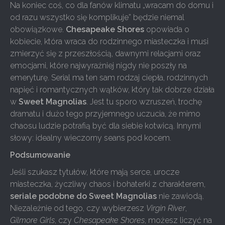
Na koniec coś, co dla fanów klimatu „wracam do domu i
od razu wszystko się komplikuje” będzie niemal
obowiązkowe.
Chesapeake Shores
opowiada o
kobiecie, która wraca do rodzinnego miasteczka i musi
zmierzyć się z przeszłością, dawnymi relacjami oraz
emocjami, które najwyraźniej nigdy nie poszły na
emeryturę. Serial ma ten sam rodzaj ciepła, rodzinnych
napięć i romantycznych wątków, który tak dobrze działa
w
Sweet Magnolias
. Jest tu sporo wzruszeń, trochę
dramatu i dużo tego przyjemnego uczucia, że mimo
chaosu ludzie potrafią być dla siebie kotwicą. Innymi
słowy: idealny wieczorny seans pod kocem.
Podsumowanie
Jeśli szukasz tytułów, które mają serce, urocze
miasteczka, życzliwy chaos i bohaterki z charakterem,
seriale podobne do Sweet Magnolias
nie zawiodą.
Niezależnie od tego, czy wybierzesz
Virgin River
,
Gilmore Girls
, czy
Chesapeake Shores
, możesz liczyć na