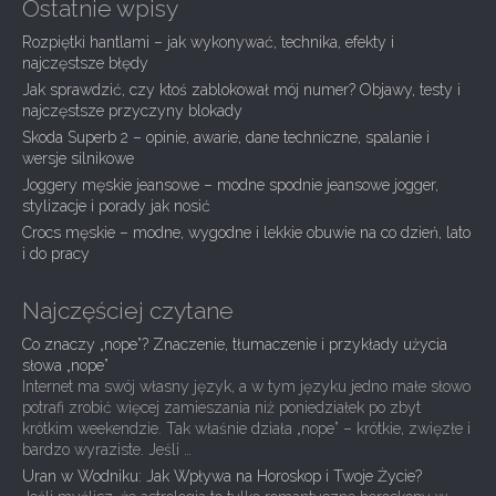
Ostatnie wpisy
a
Rozpiętki hantlami – jak wykonywać, technika, efekty i
v
najczęstsze błędy
i
Jak sprawdzić, czy ktoś zablokował mój numer? Objawy, testy i
g
najczęstsze przyczyny blokady
Skoda Superb 2 – opinie, awarie, dane techniczne, spalanie i
a
wersje silnikowe
t
Joggery męskie jeansowe – modne spodnie jeansowe jogger,
i
stylizacje i porady jak nosić
Crocs męskie – modne, wygodne i lekkie obuwie na co dzień, lato
o
i do pracy
n
Najczęściej czytane
Co znaczy „nope”? Znaczenie, tłumaczenie i przykłady użycia
słowa „nope”
Internet ma swój własny język, a w tym języku jedno małe słowo
potrafi zrobić więcej zamieszania niż poniedziałek po zbyt
krótkim weekendzie. Tak właśnie działa „nope” – krótkie, zwięzłe i
bardzo wyraziste. Jeśli …
Uran w Wodniku: Jak Wpływa na Horoskop i Twoje Życie?