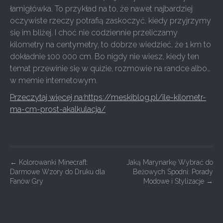
łamigłówka. To przykład na to, że nawet najbardziej
oczywiste rzeczy potrafią zaskoczyć, kiedy przyjrzymy
się im bliżej. I choć nie codziennie przeliczamy
kilometry na centymetry, to dobrze wiedzieć, że 1 km to
dokładnie 100 000 cm. Bo nigdy nie wiesz, kiedy ten
temat przewinie się w quizie, rozmowie na randce albo…
w memie internetowym.
Przeczytaj więcej na:https://meskiblog.pl/ile-kilometr-
ma-cm-prost-akalkulacja/
P
←
Kolorowanki Minecraft:
Jaką Marynarkę Wybrać do
Darmowe Wzory do Druku dla
Beżowych Spodni: Porady
o
Fanów Gry
Modowe i Stylizacje
→
s
t
n