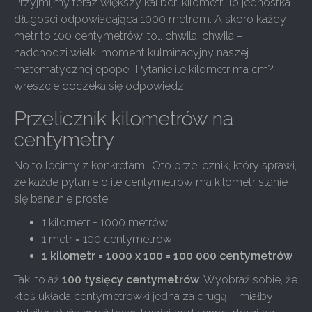
Przyjmijmy teraz większy kaliber: kilometr. To jednostka
długości odpowiadająca 1000 metrom. A skoro każdy
metr to 100 centymetrów, to… chwila, chwila –
nadchodzi wielki moment kulminacyjny naszej
matematycznej epopei. Pytanie ile kilometr ma cm?
wreszcie doczeka się odpowiedzi.
Przelicznik kilometrów na
centymetry
No to lecimy z konkretami. Oto przelicznik, który sprawi,
że każde pytanie o ile centymetrów ma kilometr stanie
się banalnie proste:
1 kilometr = 1000 metrów
1 metr = 100 centymetrów
1 kilometr = 1000 x 100 = 100 000 centymetrów
Tak, to aż
100 tysięcy centymetrów
. Wyobraź sobie, że
ktoś układa centymetrówki jedna za drugą – miałby