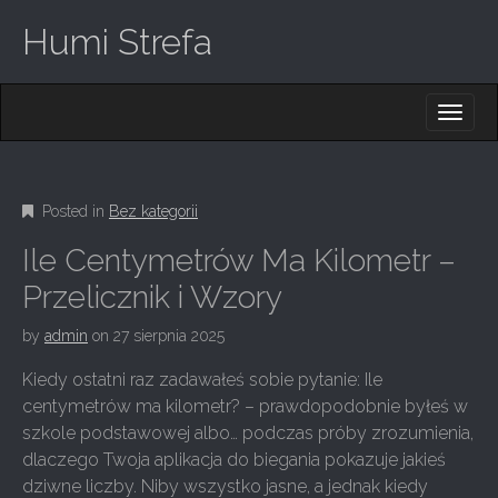
Humi Strefa
M
S
K
A
I
I
P
T
N
O
Posted in
Bez kategorii
M
C
O
E
Ile Centymetrów Ma Kilometr –
N
N
T
Przelicznik i Wzory
E
U
N
by
admin
on
27 sierpnia 2025
T
Kiedy ostatni raz zadawałeś sobie pytanie: Ile
centymetrów ma kilometr? – prawdopodobnie byłeś w
szkole podstawowej albo… podczas próby zrozumienia,
dlaczego Twoja aplikacja do biegania pokazuje jakieś
dziwne liczby. Niby wszystko jasne, a jednak kiedy