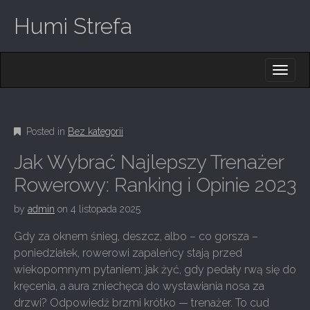
Humi Strefa
M
S
K
A
I
I
P
T
N
O
Posted in
Bez kategorii
M
C
O
E
Jak Wybrać Najlepszy Trenażer
N
N
T
Rowerowy: Ranking i Opinie 2023
E
U
N
by
admin
on
4 listopada 2025
T
Gdy za oknem śnieg, deszcz, albo – co gorsza –
poniedziałek, rowerowi zapaleńcy stają przed
wiekopomnym pytaniem: jak żyć, gdy pedały rwą się do
kręcenia, a aura zniechęca do wystawiania nosa za
drzwi? Odpowiedź brzmi krótko — trenażer. To cud