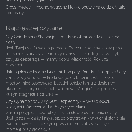
i
stylizacje i porady jak nosić
Crocs męskie – modne, wygodne i lekkie obuwie na co dzień, lato
o
i do pracy
n
Najczęściej czytane
City Chic: Modne Stylizacje i Trendy w Ubraniach Miejskich na
2023
Jeśli Twoja szafa woła o pomoc, a Ty po raz kolejny stoisz przed
lustrem zastanawiając się, czy dżinsy i T-shirt to jeszcze styl,
czy już desperacja — mamy dobrą wiadomość. Rok 2023
przynosi …
Jak Ugotować Idealne Bucatini: Przepisy, Porady i Najlepsze Sosy
Zanurz się w rurkę — krótki wstęp do bucatini Jeśli makaron
mógłby mieć osobowość, bucatini byłoby tymu z dostojnym
akcentem, który nosi kapelusz i mówi „Mangia!”. Ten grubszy
kuzyn spaghetti z dziurką w …
Czy Cynamon w Ciąży Jest Bezpieczny? – Właściwości,
Korzyści i Zagrożenia dla Przyszłych Mam
Zanim posypiesz szarlotkę — kilka słów o cynamonie i ciąży
Jeśli jesteś w ciąży i myślisz, że przyprawnik w kuchni stanie się
twoim nowym najlepszym przyjacielem, zatrzymaj się na
moment przy słoiczku z …