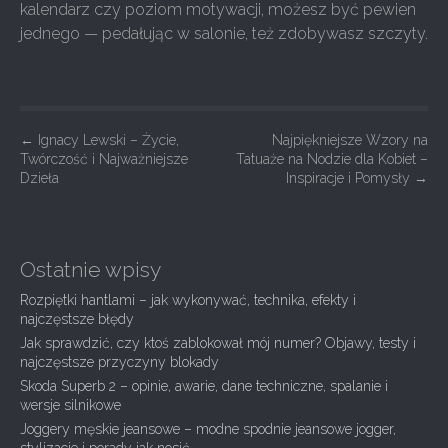
kalendarz czy poziom motywacji, możesz być pewien
jednego — pedałując w salonie, też zdobywasz szczyty.
P
←
Ignacy Lewski – Życie,
Najpiękniejsze Wzory na
Twórczość i Najważniejsze
Tatuaże na Nodzie dla Kobiet –
o
Dzieła
Inspiracje i Pomysły
→
s
t
n
Ostatnie wpisy
a
Rozpiętki hantlami – jak wykonywać, technika, efekty i
v
najczęstsze błędy
i
Jak sprawdzić, czy ktoś zablokował mój numer? Objawy, testy i
g
najczęstsze przyczyny blokady
Skoda Superb 2 – opinie, awarie, dane techniczne, spalanie i
a
wersje silnikowe
t
Joggery męskie jeansowe – modne spodnie jeansowe jogger,