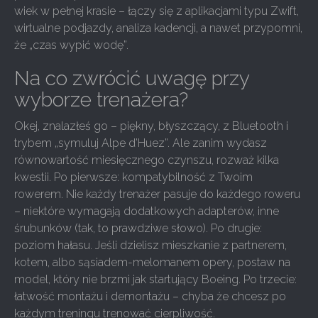
wiek w pełnej krasie – łączy się z aplikacjami typu Zwift,
wirtualne podjazdy, analiza kadencji, a nawet przypomni,
że „czas wypić wodę”.
Na co zwrócić uwagę przy
wyborze trenażera?
Okej, znalazłeś go – piękny, błyszczący, z Bluetooth i
trybem „symuluj Alpe d’Huez”. Ale zanim wydasz
równowartość miesięcznego czynszu, rozważ kilka
kwestii. Po pierwsze: kompatybilność z Twoim
rowerem. Nie każdy trenażer pasuje do każdego roweru
– niektóre wymagają dodatkowych adapterów, inne
śrubunków (tak, to prawdziwe słowo). Po drugie:
poziom hałasu. Jeśli dzielisz mieszkanie z partnerem,
kotem, albo sąsiadem-melomanem opery, postaw na
model, który nie brzmi jak startujący Boeing. Po trzecie:
łatwość montażu i demontażu – chyba że chcesz po
każdym treningu trenować cierpliwość.