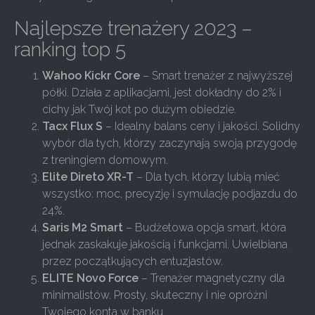
Najlepsze trenażery 2023 –
ranking top 5
Wahoo Kickr Core
– Smart trenażer z najwyższej
półki. Działa z aplikacjami, jest dokładny do 2% i
cichy jak Twój kot po dużym obiedzie.
Tacx Flux S
– Idealny balans ceny i jakości. Solidny
wybór dla tych, którzy zaczynają swoją przygodę
z treningiem domowym.
Elite Direto XR-T
– Dla tych, którzy lubią mieć
wszystko: moc, precyzję i symulację podjazdu do
24%.
Saris M2 Smart
– Budżetowa opcja smart, która
jednak zaskakuje jakością i funkcjami. Uwielbiana
przez początkujących entuzjastów.
ELITE Novo Force
– Trenażer magnetyczny dla
minimalistów. Prosty, skuteczny i nie opróżni
Twojego konta w banku.