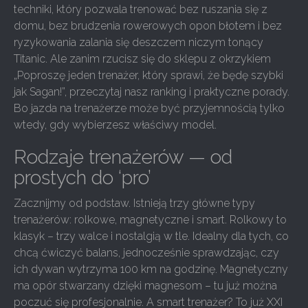
techniki, który pozwala trenować bez ruszania się z
domu, bez brudzenia rowerowych opon błotem i bez
ryzykowania zalania się deszczem niczym tonący
Titanic. Ale zanim rzucisz się do sklepu z okrzykiem
„Poproszę jeden trenażer, który sprawi, że będę szybki
jak Sagan!”, przeczytaj nasz ranking i praktyczne porady.
Bo jazda na trenażerze może być przyjemnością tylko
wtedy, gdy wybierzesz właściwy model.
Rodzaje trenażerów — od
prostych do ‘pro’
Zacznijmy od podstaw. Istnieją trzy główne typy
trenażerów: rolkowe, magnetyczne i smart. Rolkowy to
klasyk – trzy walce i nostalgią w tle. Idealny dla tych, co
chcą ćwiczyć balans, jednocześnie sprawdzając, czy
ich dywan wytrzyma 100 km na godzinę. Magnetyczny
ma opór stwarzany dzięki magnesom – tu już można
poczuć się profesjonalnie. A smart trenażer? To już XXI