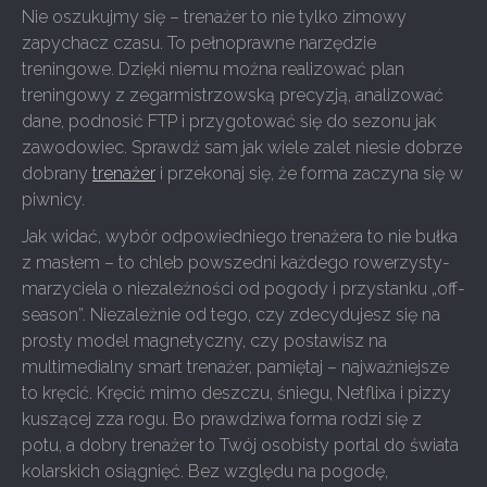
Nie oszukujmy się – trenażer to nie tylko zimowy
zapychacz czasu. To pełnoprawne narzędzie
treningowe. Dzięki niemu można realizować plan
treningowy z zegarmistrzowską precyzją, analizować
dane, podnosić FTP i przygotować się do sezonu jak
zawodowiec. Sprawdź sam jak wiele zalet niesie dobrze
dobrany
trenażer
i przekonaj się, że forma zaczyna się w
piwnicy.
Jak widać, wybór odpowiedniego trenażera to nie bułka
z masłem – to chleb powszedni każdego rowerzysty-
marzyciela o niezależności od pogody i przystanku „off-
season”. Niezależnie od tego, czy zdecydujesz się na
prosty model magnetyczny, czy postawisz na
multimedialny smart trenażer, pamiętaj – najważniejsze
to kręcić. Kręcić mimo deszczu, śniegu, Netflixa i pizzy
kuszącej zza rogu. Bo prawdziwa forma rodzi się z
potu, a dobry trenażer to Twój osobisty portal do świata
kolarskich osiągnięć. Bez względu na pogodę,